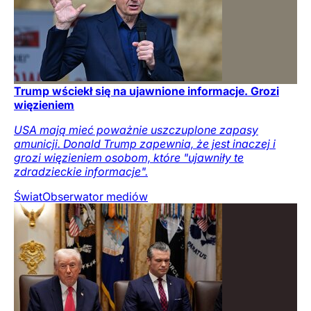
Trump wściekł się na ujawnione informacje. Grozi
więzieniem
USA mają mieć poważnie uszczuplone zapasy
amunicji. Donald Trump zapewnia, że jest inaczej i
grozi więzieniem osobom, które "ujawniły te
zdradzieckie informacje".
Świat
Obserwator mediów