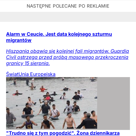
Alarm w Ceucie. Jest data kolejnego szturmu
migrantów
Hiszpania obawia się kolejnej fali migrantów. Guardia
Civil ostrzega przed próbą masowego przekroczenia
granicy 15 sierpnia.
Świat
Unia Europejska
"Trudno się z tym pogodzić". Żona dziennikarza