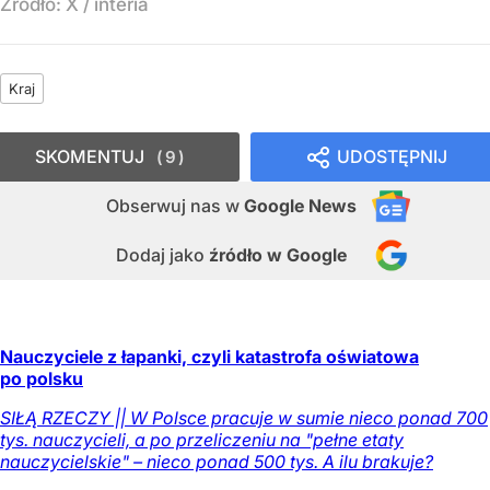
Źródło:
X / interia
Kraj
SKOMENTUJ
UDOSTĘPNIJ
9
Obserwuj nas
w
Google News
Dodaj jako
źródło w Google
Nauczyciele z łapanki, czyli katastrofa oświatowa
po polsku
SIŁĄ RZECZY || W Polsce pracuje w sumie nieco ponad 700
tys. nauczycieli, a po przeliczeniu na "pełne etaty
nauczycielskie" – nieco ponad 500 tys. A ilu brakuje?