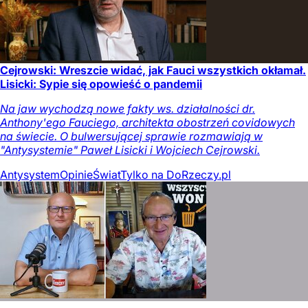
Cejrowski: Wreszcie widać, jak Fauci wszystkich okłamał.
Lisicki: Sypie się opowieść o pandemii
Na jaw wychodzą nowe fakty ws. działalności dr.
Anthony'ego Fauciego, architekta obostrzeń covidowych
na świecie. O bulwersującej sprawie rozmawiają w
"Antysystemie" Paweł Lisicki i Wojciech Cejrowski.
Antysystem
Opinie
Świat
Tylko na DoRzeczy.pl