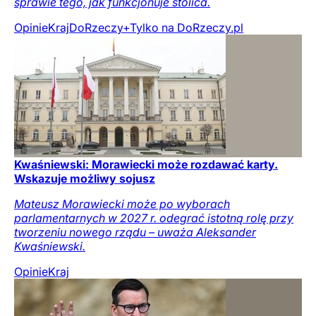
sprawie tego, jak funkcjonuje stolica.
Opinie
Kraj
DoRzeczy+
Tylko na DoRzeczy.pl
Kwaśniewski: Morawiecki może rozdawać karty.
Wskazuje możliwy sojusz
Mateusz Morawiecki może po wyborach
parlamentarnych w 2027 r. odegrać istotną rolę przy
tworzeniu nowego rządu – uważa Aleksander
Kwaśniewski.
Opinie
Kraj