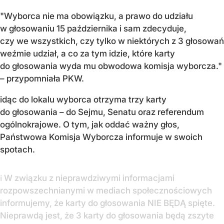
"Wyborca nie ma obowiązku, a prawo do udziału
w głosowaniu 15 października i sam zdecyduje,
czy we wszystkich, czy tylko w niektórych z 3 głosowań
weźmie udział, a co za tym idzie, które karty
do głosowania wyda mu obwodowa komisja wyborcza."
– przypomniała PKW.
idąc do lokalu wyborca otrzyma trzy karty
do głosowania – do Sejmu, Senatu oraz referendum
ogólnokrajowe. O tym, jak oddać ważny głos,
Państwowa Komisja Wyborcza informuje w swoich
spotach.
ℹ️ W związku z nieprawdziwymi informacjami
rozpowszechnianymi w mediach społecznościowych
informujemy, że karty do głosowania NIE BĘDĄ spięte.
Nieprawdą jest, że 3 karty do głosowania będą zszyte