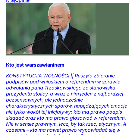
Kto jest warszawianinem
KONSTYTUCJA WOLNOŚCI || Ruszyło zbieranie
podpisów pod wnioskiem o referendum w sprawie
odwołania pana Trzaskowskiego ze stanowiska
prezydenta stolicy, a wraz z nim jeden z najbardziej
bezsensownych, ale jednocześnie
charakterystycznych sporów, napędzających emocje
nie tylko wokół tej inicjatywy: kto ma prawo podpis
składać oraz kto ma prawo głosować w referendum.
Nie w sensie prawnym, lecz, by tak rzec, etycznym. A
czasami – kto ma nawet prawo wypowiadać się w