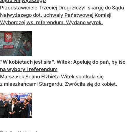
Sądu Najwyższego
Przedstawiciele Trzeciej Drogi złożyli skargę do Sądu
Najwyższego dot. uchwały Państwowej Komisji
Wyborczej ws. referendum. Wydano wyrok.
"W kobietach jest siła". Witek: Apeluję do pań, by iść
na wybory i referendum
Marszałek Sejmu Elżbieta Witek spotkała się
z mieszkańcami Stargardu. Zwróciła się do kobiet.