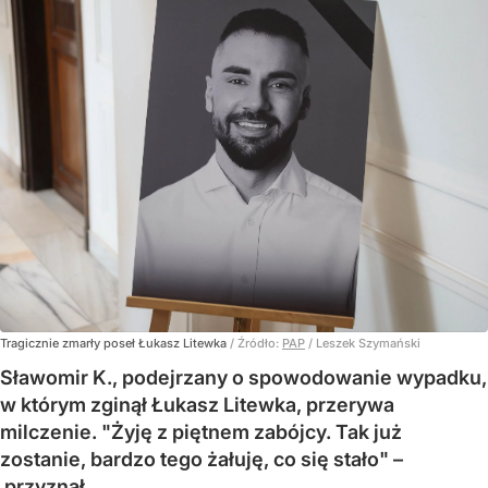
Tragicznie zmarły poseł Łukasz Litewka
/ Źródło:
PAP
/
Leszek Szymański
Sławomir K., podejrzany o spowodowanie wypadku,
w którym zginął Łukasz Litewka, przerywa
milczenie. "Żyję z piętnem zabójcy. Tak już
zostanie, bardzo tego żałuję, co się stało" –
przyznał.