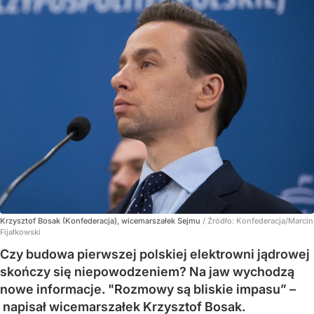
Krzysztof Bosak (Konfederacja), wicemarszałek Sejmu
/ Źródło:
Konfederacja/Marcin
Fijałkowski
Czy budowa pierwszej polskiej elektrowni jądrowej
skończy się niepowodzeniem? Na jaw wychodzą
nowe informacje. "Rozmowy są bliskie impasu” –
napisał wicemarszałek Krzysztof Bosak.