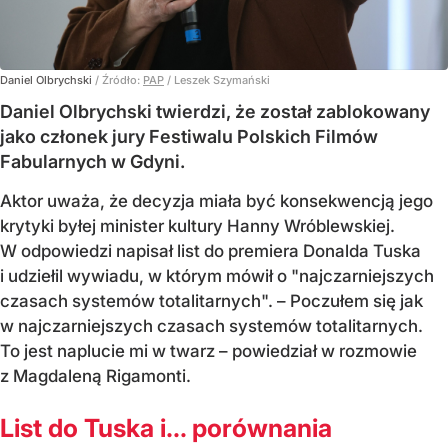
Daniel Olbrychski
/ Źródło:
PAP
/
Leszek Szymański
Daniel Olbrychski twierdzi, że został zablokowany
jako członek jury Festiwalu Polskich Filmów
Fabularnych w Gdyni.
Aktor uważa, że decyzja miała być konsekwencją jego
krytyki byłej minister kultury Hanny Wróblewskiej.
W odpowiedzi napisał list do premiera Donalda Tuska
i udziełil wywiadu, w którym mówił o "najczarniejszych
czasach systemów totalitarnych". – Poczułem się jak
w najczarniejszych czasach systemów totalitarnych.
To jest naplucie mi w twarz – powiedział w rozmowie
z Magdaleną Rigamonti.
List do Tuska i… porównania