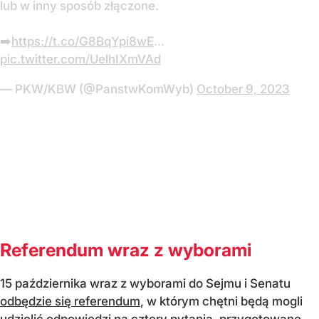
lub w inny sposób złączone.
➡️
https://t.co/G8BqYpi8wE
...
pic.twitter.com/UelhIXmVAd
— PKW/KBW (@PanstwKomWyb)
October 9, 2023
Referendum wraz z wyborami
15 października wraz z wyborami do Sejmu i Senatu
odbędzie się referendum
, w którym chętni będą mogli
udzielić odpowiedzi na cztery pytania, przygotowane