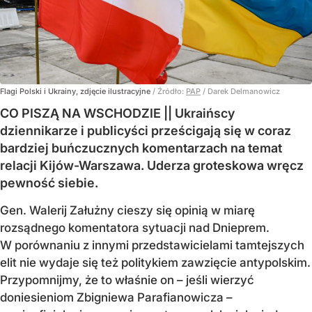
Flagi Polski i Ukrainy, zdjęcie ilustracyjne
/ Źródło:
PAP
/
Darek Delmanowicz
CO PISZĄ NA WSCHODZIE || Ukraińscy
dziennikarze i publicyści prześcigają się w coraz
bardziej buńczucznych komentarzach na temat
relacji Kijów-Warszawa. Uderza groteskowa wręcz
pewność siebie.
Gen. Walerij Załużny cieszy się opinią w miarę
rozsądnego komentatora sytuacji nad Dnieprem.
W porównaniu z innymi przedstawicielami tamtejszych
elit nie wydaje się też politykiem zawzięcie antypolskim.
Przypomnijmy, że to właśnie on – jeśli wierzyć
doniesieniom Zbigniewa Parafianowicza –