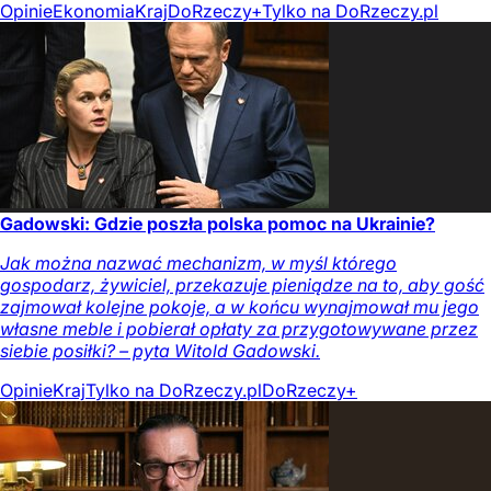
Opinie
Ekonomia
Kraj
DoRzeczy+
Tylko na DoRzeczy.pl
Gadowski: Gdzie poszła polska pomoc na Ukrainie?
Jak można nazwać mechanizm, w myśl którego
gospodarz, żywiciel, przekazuje pieniądze na to, aby gość
zajmował kolejne pokoje, a w końcu wynajmował mu jego
własne meble i pobierał opłaty za przygotowywane przez
siebie posiłki? – pyta Witold Gadowski.
Opinie
Kraj
Tylko na DoRzeczy.pl
DoRzeczy+