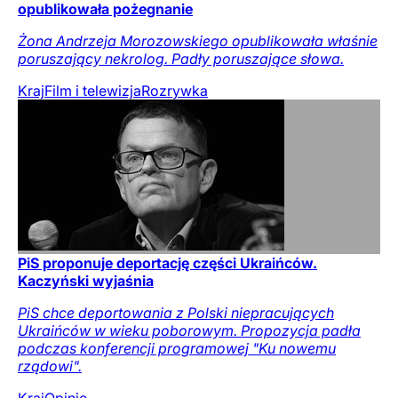
opublikowała pożegnanie
Żona Andrzeja Morozowskiego opublikowała właśnie
poruszający nekrolog. Padły poruszające słowa.
Kraj
Film i telewizja
Rozrywka
PiS proponuje deportację części Ukraińców.
Kaczyński wyjaśnia
PiS chce deportowania z Polski niepracujących
Ukraińców w wieku poborowym. Propozycja padła
podczas konferencji programowej "Ku nowemu
rządowi".
Kraj
Opinie