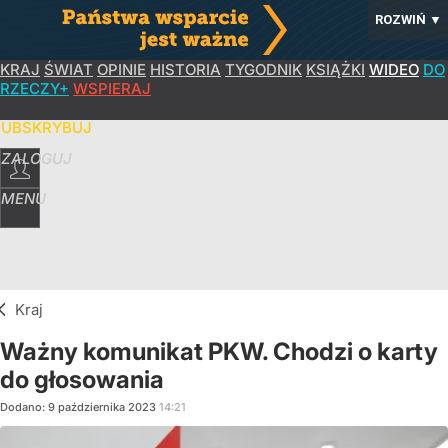
ROZWIŃ
▼
KRAJ
ŚWIAT
OPINIE
HISTORIA
TYGODNIK
KSIĄŻKI
WIDEO
DO
RZECZY+
WSPIERAJ
SUBSKRYBUJ
ZALOGUJ
MENU
Kraj
Ważny komunikat PKW. Chodzi o karty
do głosowania
Dodano:
9
października
2023
14:21