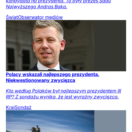
kandydata na prezydenta. To były prezes Sądu
Najwyższego Andras Baka.
Świat
Obserwator mediów
Polacy wskazali najlepszego prezydenta.
Niekwestionowany zwycięzca
Kto według Polaków był najlepszym prezydentem III
RP? Z sondażu wynika, że jest wyraźny zwycięzca.
Kraj
Sondaż