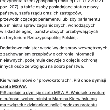
Prezydenta Rzeczypospolitej Polskiej (Dz. U. z 2022 r.
poz. 207), a także osoby posiadające status głowy
państwa, szefa rządu oraz ich zastępców,
przewodniczącego parlamentu lub izby parlamentu
lub ministra spraw zagranicznych, wchodzących
w skład delegacji państw obcych przebywających
na terytorium Rzeczypospolitej Polskiej.
Dodatkowo minister właściwy do spraw wewnętrznych,
z zachowaniem przepisów o ochronie informacji
niejawnych, podejmuje decyzję o objęciu ochroną
innych osób ze względu na dobro państwa.
Kierwiński mówi o "prowokatorach". PiS chce dymisji
szefa MSWiA
PiS apeluje o dymisję szefa MSWiA. Wniosek o wotum
nieufności wobec ministra Marcina Kierwińskiego
ma związek z działaniami policji podczas protestu