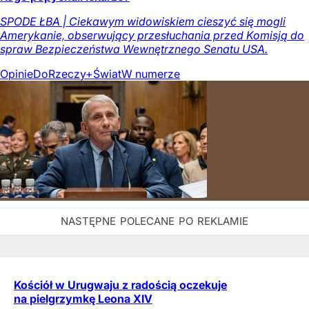
SPODE ŁBA | Ciekawym widowiskiem cieszyć się mogli
Amerykanie, obserwujący przesłuchania przed Komisją do
spraw Bezpieczeństwa Wewnętrznego Senatu USA.
Opinie
DoRzeczy+
Świat
W numerze
Kościół w Urugwaju z radością oczekuje
na pielgrzymkę Leona XIV