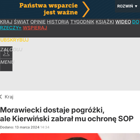
ROZWIŃ
▼
KRAJ
ŚWIAT
OPINIE
HISTORIA
TYGODNIK
KSIĄŻKI
WIDEO
DO
RZECZY+
WSPIERAJ
SUBSKRYBUJ
ZALOGUJ
MENU
Kraj
Morawiecki dostaje pogróżki,
ale Kierwiński zabrał mu ochronę SOP
Dodano:
13
marca
2024
14:34