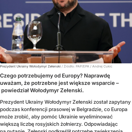
Prezydent Ukrainy Wołodymyr Zełenski
/ Źródło:
PAP/EPA
/
Andrej Cukic
Czego potrzebujemy od Europy? Naprawdę
uważam, że potrzebne jest większe wsparcie –
powiedział Wołodymyr Zełenski.
Prezydent Ukrainy Wołodymyr Zełenski został zapytany
podczas konferencji prasowej w Belgradzie, co Europa
może zrobić, aby pomóc Ukrainie wyeliminować
większą liczbę rosyjskich żołnierzy. Odpowiadając
na pytanie, Zełenski podkreślił potrzebę zwiększenia