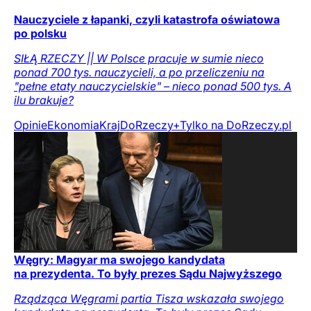
Nauczyciele z łapanki, czyli katastrofa oświatowa
po polsku
SIŁĄ RZECZY || W Polsce pracuje w sumie nieco
ponad 700 tys. nauczycieli, a po przeliczeniu na
"pełne etaty nauczycielskie" – nieco ponad 500 tys. A
ilu brakuje?
Opinie
Ekonomia
Kraj
DoRzeczy+
Tylko na DoRzeczy.pl
Węgry: Magyar ma swojego kandydata
na prezydenta. To były prezes Sądu Najwyższego
Rządząca Węgrami partia Tisza wskazała swojego