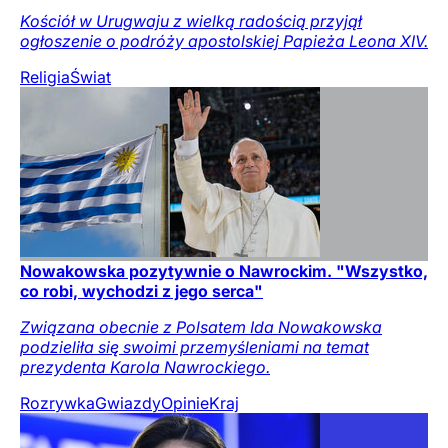
Kościół w Urugwaju z wielką radością przyjął
ogłoszenie o podróży apostolskiej Papieża Leona XIV.
Religia
Świat
Nowakowska pozytywnie o Nawrockim. "Wszystko,
co robi, wychodzi z jego serca"
Związana obecnie z Polsatem Ida Nowakowska
podzieliła się swoimi przemyśleniami na temat
prezydenta Karola Nawrockiego.
Rozrywka
Gwiazdy
Opinie
Kraj