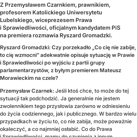
Z Przemysławem Czarnkiem, prawnikiem,
profesorem Katolickiego Uniwersytetu
Lubelskiego, wiceprezesem Prawa
i Sprawiedliwości, oficjalnym kandydatem PiS
na premiera rozmawia Ryszard Gromadzki.
Ryszard Gromadzki: Czy porzekadło „Co cię nie zabije,
to cię wzmocni” adekwatnie opisuje sytuację w Prawie
i Sprawiedliwości po wyjściu z partii grupy
parlamentarzystów, z byłym premierem Mateusz
Morawieckim na czele?
Przemysław Czarnek:
Jeśli ktoś chce, to może do tej
sytuacji tak podchodzić. Ja generalnie nie jestem
zwolennikiem tego przysłowia zarówno w odniesieniu
do życia codziennego, jak i publicznego. W bardzo wielu
przypadkach w życiu to, co nie zabija, może poważnie
okaleczyć, a co najmniej osłabić. Co do Prawa
i Sprawiedliwości, mamy do czynienia z innym