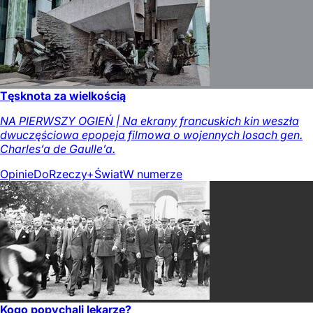
Tęsknota za wielkością
NA PIERWSZY OGIEŃ | Na ekrany francuskich kin weszła
dwuczęściowa epopeja filmowa o wojennych losach gen.
Charles’a de Gaulle’a.
Opinie
DoRzeczy+
Świat
W numerze
Kogo popychali lekarze?