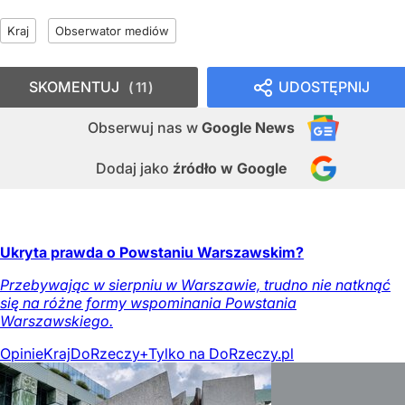
Kraj
Obserwator mediów
SKOMENTUJ
UDOSTĘPNIJ
11
Obserwuj nas
w
Google News
Dodaj jako
źródło w Google
Ukryta prawda o Powstaniu Warszawskim?
Przebywając w sierpniu w Warszawie, trudno nie natknąć
się na różne formy wspominania Powstania
Warszawskiego.
Opinie
Kraj
DoRzeczy+
Tylko na DoRzeczy.pl