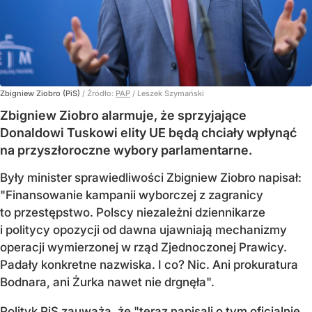
Zbigniew Ziobro (PiS)
/ Źródło:
PAP
/
Leszek Szymański
Zbigniew Ziobro alarmuje, że sprzyjające
Donaldowi Tuskowi elity UE będą chciały wpłynąć
na przyszłoroczne wybory parlamentarne.
Były minister sprawiedliwości Zbigniew Ziobro napisał:
"Finansowanie kampanii wyborczej z zagranicy
to przestępstwo. Polscy niezależni dziennikarze
i politycy opozycji od dawna ujawniają mechanizmy
operacji wymierzonej w rząd Zjednoczonej Prawicy.
Padały konkretne nazwiska. I co? Nic. Ani prokuratura
Bodnara, ani Żurka nawet nie drgnęła".
Polityk PiS zauważa, że "teraz napisali o tym oficjalnie