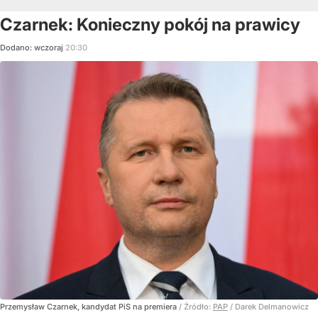
Czarnek: Konieczny pokój na prawicy
Dodano:
wczoraj
20:30
Przemysław Czarnek, kandydat PiS na premiera
/ Źródło:
PAP
/
Darek Delmanowicz