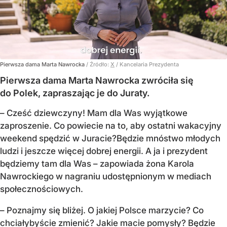
Pierwsza dama Marta Nawrocka
/ Źródło:
X
/
Kancelaria Prezydenta
Pierwsza dama Marta Nawrocka zwróciła się
do Polek, zapraszając je do Juraty.
–
Cześć dziewczyny! Mam dla Was wyjątkowe
zaproszenie.
Co powiecie na to, aby ostatni wakacyjny
weekend spędzić w Juracie?
Będzie mnóstwo młodych
ludzi i jeszcze więcej dobrej energii.
A ja i prezydent
będziemy tam dla Was
– zapowiada żona Karola
Nawrockiego w nagraniu udostępnionym w mediach
społecznościowych.
–
Poznajmy się bliżej. O jakiej Polsce marzycie?
Co
chciałybyście zmienić? Jakie macie pomysły?
Będzie