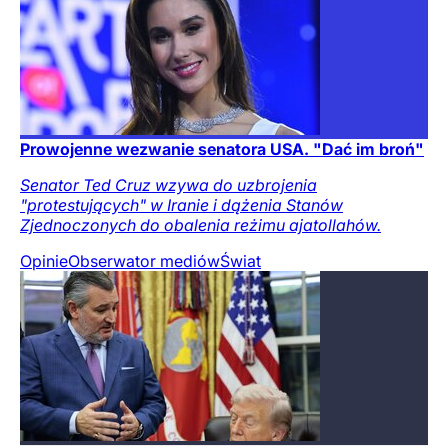
Prowojenne wezwanie senatora USA. "Dać im broń"
Senator Ted Cruz wzywa do uzbrojenia
"protestujących" w Iranie i dążenia Stanów
Zjednoczonych do obalenia reżimu ajatollahów.
Opinie
Obserwator mediów
Świat