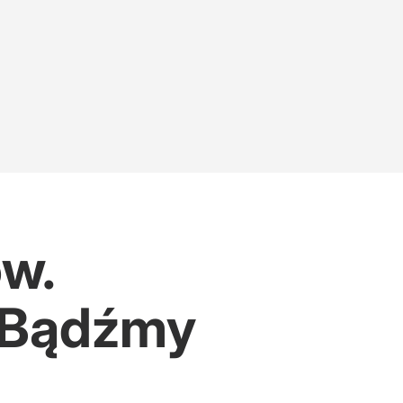
ów.
. Bądźmy