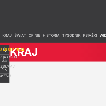
Udostępnij
18
Skomentuj
KRAJ
ŚWIAT
OPINIE
HISTORIA
TYGODNIK
KSIĄŻKI
WI
KRAJ
SUBSKRYBUJ
ZALOGUJ
SZUKAJ
MENU