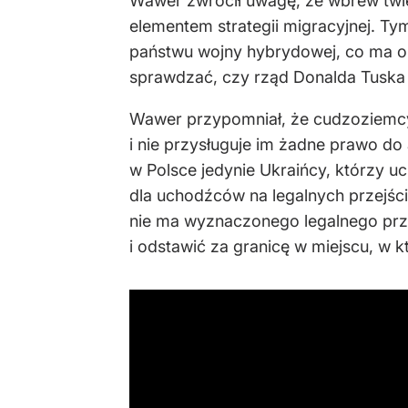
Wawer zwrócił uwagę, że wbrew twi
elementem strategii migracyjnej. T
państwu wojny hybrydowej, co ma obe
sprawdzać, czy rząd Donalda Tuska 
Wawer przypomniał, że cudzoziemcy,
i nie przysługuje im żadne prawo do
w Polsce jedynie Ukraińcy, którzy uci
dla uchodźców na legalnych przejści
nie ma wyznaczonego legalnego prze
i odstawić za granicę w miejscu, w k