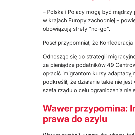
– Polska i Polacy mogą być mądrzy p
w krajach Europy zachodniej – powie
obowiązują strefy "no-go".
Poseł przypomniał, że Konfederacj
Odnosząc się do
strategii migracyjne
za pieniądze podatników 49 Centrów
opłacić imigrantom kursy adaptacyjn
podkreślił, że działanie takie nie j
szefa rządu o celu ograniczenia niel
Wawer przypomina: Imi
prawa do azylu