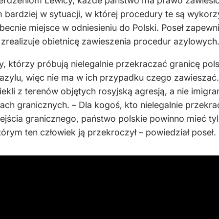
erdzeniom Lewicy, każde państwo ma prawo zawiesić 
ym bardziej w sytuacji, w której procedury te są wy
cnie miejsce w odniesieniu do Polski. Poseł zapewni
zrealizuje obietnicę zawieszenia procedur azylowych
 którzy próbują nielegalnie przekraczać granicę pol
 azylu, więc nie ma w ich przypadku czego zawieszać
ekli z terenów objętych rosyjską agresją, a nie imigra
ach granicznych. – Dla kogoś, kto nielegalnie przekra
jścia granicznego, państwo polskie powinno mieć tyl
tórym ten człowiek ją przekroczył – powiedział poseł.