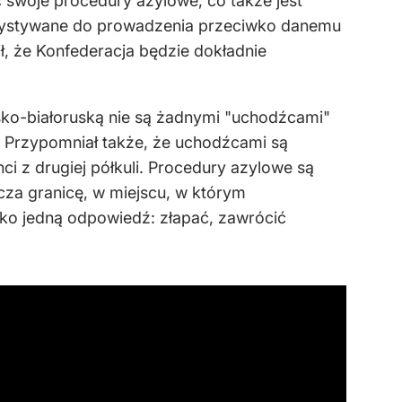
swoje procedury azylowe, co także jest
korzystywane do prowadzenia przeciwko danemu
ł, że Konfederacja będzie dokładnie
.
sko-białoruską nie są żadnymi "uchodźcami"
. Przypomniał także, że uchodźcami są
nci z drugiej półkuli. Procedury azylowe są
cza granicę, w miejscu, w którym
ko jedną odpowiedź: złapać, zawrócić