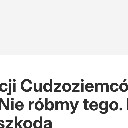
acji Cudzoziemc
 Nie róbmy tego
szkodą