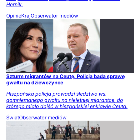
Hernik.
Opinie
Kraj
Obserwator mediów
Szturm migrantów na Ceutę. Policja bada sprawę
gwałtu na dziewczynce
Hiszpańska policja prowadzi śledztwo ws.
domniemanego gwałtu na nieletniej migrantce, do
którego miało dojść w hiszpańskiej enklawie Ceuta.
Świat
Obserwator mediów