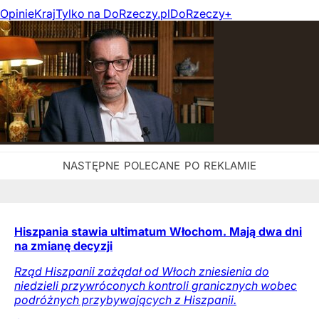
Opinie
Kraj
Tylko na DoRzeczy.pl
DoRzeczy+
Hiszpania stawia ultimatum Włochom. Mają dwa dni
na zmianę decyzji
Rząd Hiszpanii zażądał od Włoch zniesienia do
niedzieli przywróconych kontroli granicznych wobec
podróżnych przybywających z Hiszpanii.