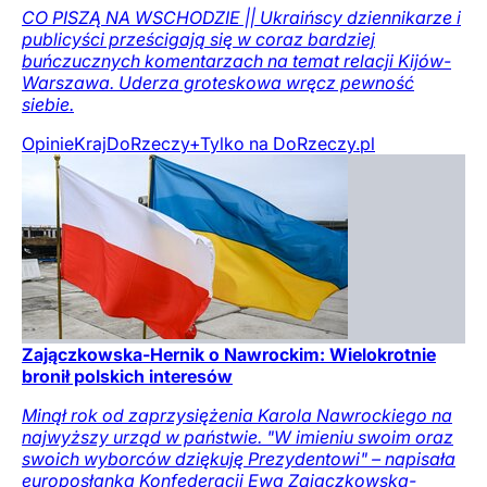
CO PISZĄ NA WSCHODZIE || Ukraińscy dziennikarze i
publicyści prześcigają się w coraz bardziej
buńczucznych komentarzach na temat relacji Kijów-
Warszawa. Uderza groteskowa wręcz pewność
siebie.
Opinie
Kraj
DoRzeczy+
Tylko na DoRzeczy.pl
Zajączkowska-Hernik o Nawrockim: Wielokrotnie
bronił polskich interesów
Minął rok od zaprzysiężenia Karola Nawrockiego na
najwyższy urząd w państwie. "W imieniu swoim oraz
swoich wyborców dziękuję Prezydentowi" – napisała
europosłanka Konfederacji Ewa Zajączkowska-