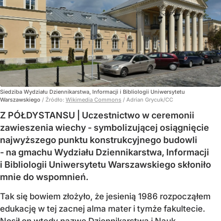
Siedziba Wydziału Dziennikarstwa, Informacji i Bibliologii Uniwersytetu
Warszawskiego
/ Źródło:
Wikimedia Commons
/
Adrian Grycuk/CC
Z PÓŁDYSTANSU | Uczestnictwo w ceremonii
zawieszenia wiechy - symbolizującej osiągnięcie
najwyższego punktu konstrukcyjnego budowli
- na gmachu Wydziału Dziennikarstwa, Informacji
i Bibliologii Uniwersytetu Warszawskiego skłoniło
mnie do wspomnień.
Tak się bowiem złożyło, że jesienią 1986 rozpocząłem
edukację w tej zacnej alma mater i tymże fakultecie.
Nosił on wtedy nazwę Dziennikarstwa i Nauk