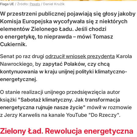
Flaga UE
/ Źródło:
Pexels
/
Daniel Kružík
W przestrzeni publicznej pojawiają się głosy jakoby
Komisja Europejska wycofywała się z niektórych
elementów Zielonego Ładu. Jeśli chodzi
o energetykę, to nieprawda – mówi Tomasz
Cukiernik.
Senat po raz drugi
odrzucił wniosek prezydenta
Karola
Nawrockiego, by
zapytać Polaków, czy chcą
kontynuowania w kraju unijnej polityki klimatyczno-
energetycznej
.
O stanie realizacji unijnego przedsięwzięcia autor
książki
"Sabotaż klimatyczny. Jak transformacja
energetyczna rujnuje nasze życie"
mówił w rozmowie
z Jerzy Karwelis na kanale YouTube "Do Rzeczy".
Zielony Ład. Rewolucja energetyczna