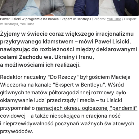
Paweł Lisicki w programie na kanale Ekspert w Bentleyu
/ Źródło:
YouTube
/
Ekspert
w Bentleyu, YouTube
Żyjemy w świecie coraz większego irracjonalizmu
przykrywanego kłamstwem – mówi Paweł Lisicki,
nawiązując do rozbieżności między deklarowanymi
celami Zachodu ws. Ukrainy i Iranu,
a możliwościami ich realizacji.
Redaktor naczelny "Do Rzeczy" był gościem Macieja
Wieczorka na kanale "Ekspert w Bentleyu". Wśród
głównych tematów półtoragodzinnej rozmowy było
okłamywanie ludzi przed rządy i media – tu Lisicki
przypomniał o
narracjach okresu ogłoszonej "pandemii"
covidowej
– a także niepokojąca nieracjonalność
i nieprzewidywalność poczynań ważnych światowych
przywódców.