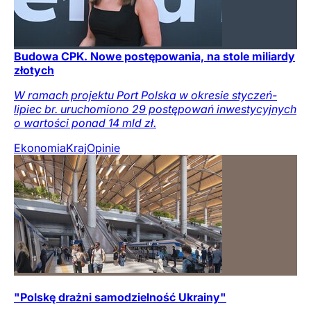
Budowa CPK. Nowe postępowania, na stole miliardy
złotych
W ramach projektu Port Polska w okresie styczeń-
lipiec br. uruchomiono 29 postępowań inwestycyjnych
o wartości ponad 14 mld zł.
Ekonomia
Kraj
Opinie
"Polskę drażni samodzielność Ukrainy"