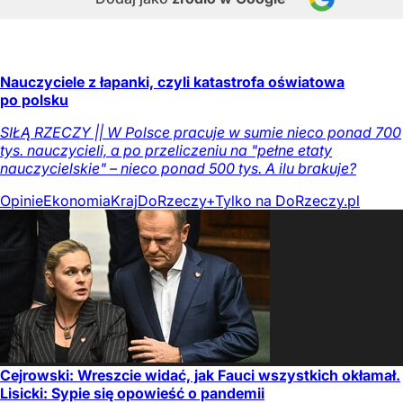
Nauczyciele z łapanki, czyli katastrofa oświatowa
po polsku
SIŁĄ RZECZY || W Polsce pracuje w sumie nieco ponad 700
tys. nauczycieli, a po przeliczeniu na "pełne etaty
nauczycielskie" – nieco ponad 500 tys. A ilu brakuje?
Opinie
Ekonomia
Kraj
DoRzeczy+
Tylko na DoRzeczy.pl
Cejrowski: Wreszcie widać, jak Fauci wszystkich okłamał.
Lisicki: Sypie się opowieść o pandemii