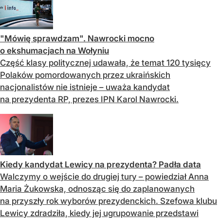
"Mówię sprawdzam". Nawrocki mocno
o ekshumacjach na Wołyniu
Część klasy politycznej udawała, że temat 120 tysięcy
Polaków pomordowanych przez ukraińskich
nacjonalistów nie istnieje – uważa kandydat
na prezydenta RP, prezes IPN Karol Nawrocki.
Kiedy kandydat Lewicy na prezydenta? Padła data
Walczymy o wejście do drugiej tury – powiedział Anna
Maria Żukowska, odnosząc się do zaplanowanych
na przyszły rok wyborów prezydenckich. Szefowa klubu
Lewicy zdradziła, kiedy jej ugrupowanie przedstawi