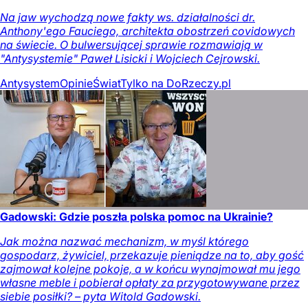
Na jaw wychodzą nowe fakty ws. działalności dr.
Anthony'ego Fauciego, architekta obostrzeń covidowych
na świecie. O bulwersującej sprawie rozmawiają w
"Antysystemie" Paweł Lisicki i Wojciech Cejrowski.
Antysystem
Opinie
Świat
Tylko na DoRzeczy.pl
Gadowski: Gdzie poszła polska pomoc na Ukrainie?
Jak można nazwać mechanizm, w myśl którego
gospodarz, żywiciel, przekazuje pieniądze na to, aby gość
zajmował kolejne pokoje, a w końcu wynajmował mu jego
własne meble i pobierał opłaty za przygotowywane przez
siebie posiłki? – pyta Witold Gadowski.