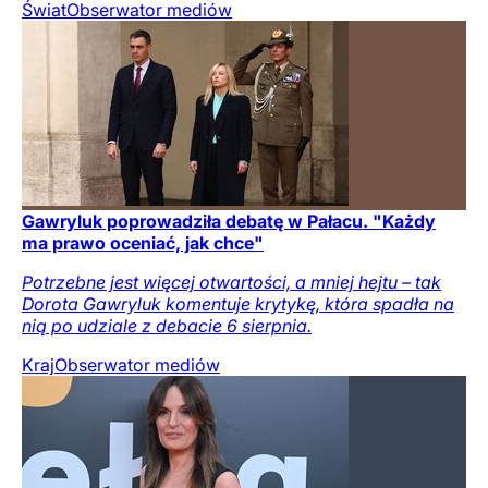
Świat
Obserwator mediów
Gawryluk poprowadziła debatę w Pałacu. "Każdy
ma prawo oceniać, jak chce"
Potrzebne jest więcej otwartości, a mniej hejtu – tak
Dorota Gawryluk komentuje krytykę, która spadła na
nią po udziale z debacie 6 sierpnia.
Kraj
Obserwator mediów