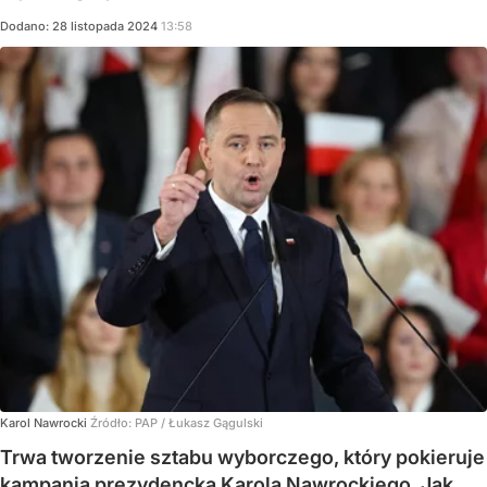
Dodano:
28
listopada
2024
13:58
Karol Nawrocki
Źródło:
PAP
/
Łukasz Gągulski
Trwa tworzenie sztabu wyborczego, który pokieruje
kampanią prezydencką Karola Nawrockiego. Jak