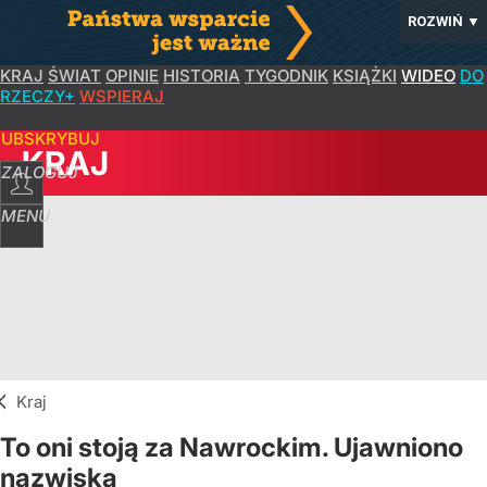
ROZWIŃ
▼
KRAJ
ŚWIAT
OPINIE
HISTORIA
TYGODNIK
KSIĄŻKI
WIDEO
DO
RZECZY+
WSPIERAJ
SUBSKRYBUJ
KRAJ
ZALOGUJ
MENU
Kraj
To oni stoją za Nawrockim. Ujawniono
nazwiska