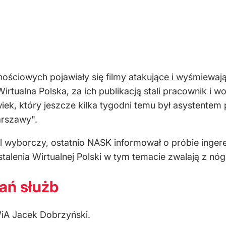
nościowych pojawiały się filmy
atakujące i wyśmiewaj
irtualna Polska, za ich publikacją stali pracownik i w
ek, który jeszcze kilka tygodni temu był asystentem p
rszawy".
 wyborczy, ostatnio NASK informował o próbie ingeren
alenia Wirtualnej Polski w tym temacie zwalają z nóg"
ań służb
iA Jacek Dobrzyński.