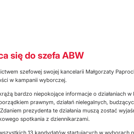
ca się do szefa ABW
ictwem szefowej swojej kancelarii Małgorzaty Paproc
ości w kampanii wyborczej.
 krążą bardzo niepokojące informacje o działaniach 
porządkiem prawnym, działań nielegalnych, budzącyc
Zdaniem prezydenta te działania muszą zostać wyjaśn
kowego spotkania z dziennikarzami.
ko wszystkich 13 kandydatów startujących w wyborach 