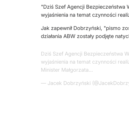
"Dziś Szef Agencji Bezpieczeństwa 
wyjaśnienia na temat czynności real
Jak zapewnił Dobrzyński, "pismo zos
działania ABW zostały podjęte natyc
Dziś Szef Agencji Bezpieczeństwa W
wyjaśnienia na temat czynności rea
Minister Małgorzata…
— Jacek Dobrzyński (@JacekDobrz