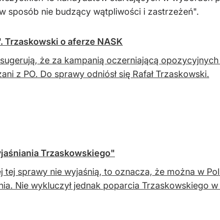
w sposób nie budzący wątpliwości i zastrzeżeń".
. Trzaskowski o aferze NASK
sugerują, że za kampanią oczerniającą opozycyjnych
ani z PO. Do sprawy odniósł się Rafał Trzaskowski.
jaśniania Trzaskowskiego"
tej tej sprawy nie wyjaśnią, to oznacza, że można w 
ia. Nie wykluczył jednak poparcia Trzaskowskiego w d