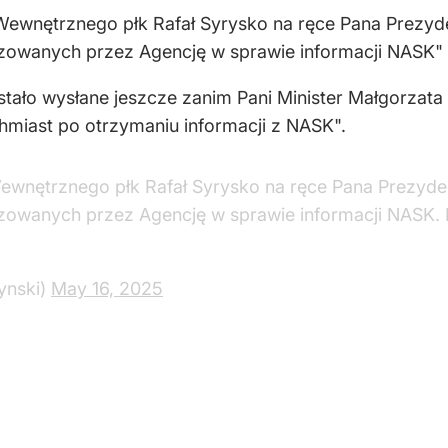
Wewnętrznego płk Rafał Syrysko na ręce Pana Prezyd
izowanych przez Agencję w sprawie informacji NASK" – 
tało wysłane jeszcze zanim Pani Minister Małgorzata
hmiast po otrzymaniu informacji z NASK".
ewnętrznego płk Rafał Syrysko na ręce Pana Prezyde
lizowanych przez Agencję w sprawie informacji NASK. 
ynski)
May 16, 2025