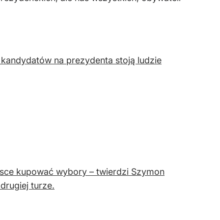
 kandydatów na prezydenta stoją ludzie
Polsce kupować wybory – twierdzi Szymon
rugiej turze.