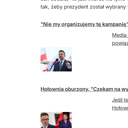
tak, żeby prezydent został wybrany 
"Nie my organizujemy tę kampanię"
Media 
powiąz
Hołownia oburzony. "Czekam na wy
Jeśli 
Hołown