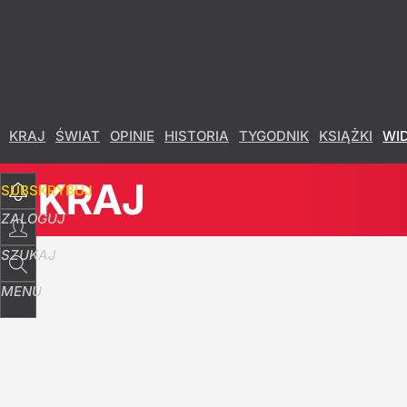
Udostępnij
2
Skomentuj
KRAJ
ŚWIAT
OPINIE
HISTORIA
TYGODNIK
KSIĄŻKI
WI
KRAJ
SUBSKRYBUJ
ZALOGUJ
SZUKAJ
MENU