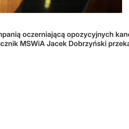
mpanią oczerniającą opozycyjnych kan
ecznik MSWiA Jacek Dobrzyński przekaz