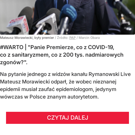
Mateusz Morawiecki, były premier
/ Źródło:
PAP
/
Marcin Obara
#WARTO | "Panie Premierze, co z COVID-19,
co z sanitaryzmem, co z 200 tys. nadmiarowych
zgonów?".
Na pytanie jednego z widzów kanału Rymanowski Live
Mateusz Morawiecki odparł, że wobec nieznanej
epidemii musiał zaufać epidemiologom, jedynym
wówczas w Polsce znanym autorytetom.
CZYTAJ DALEJ