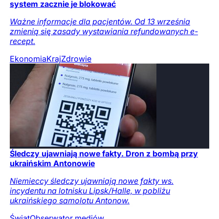
system zacznie je blokować
Ważne informacje dla pacjentów. Od 13 września
zmienią się zasady wystawiania refundowanych e-
recept.
Ekonomia
Kraj
Zdrowie
Śledczy ujawniają nowe fakty. Dron z bombą przy
ukraińskim Antonowie
Niemieccy śledczy ujawniają nowe fakty ws.
incydentu na lotnisku Lipsk/Halle, w pobliżu
ukraińskiego samolotu Antonow.
Świat
Obserwator mediów