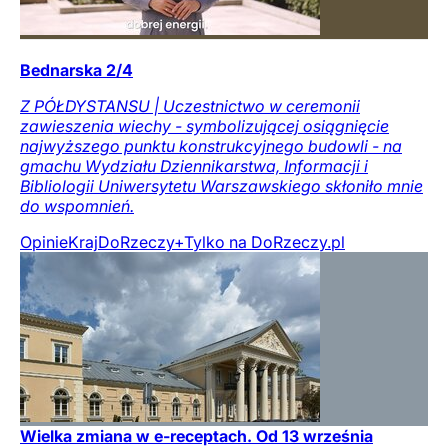
Bednarska 2/4
Z PÓŁDYSTANSU | Uczestnictwo w ceremonii
zawieszenia wiechy - symbolizującej osiągnięcie
najwyższego punktu konstrukcyjnego budowli - na
gmachu Wydziału Dziennikarstwa, Informacji i
Bibliologii Uniwersytetu Warszawskiego skłoniło mnie
do wspomnień.
Opinie
Kraj
DoRzeczy+
Tylko na DoRzeczy.pl
Wielka zmiana w e-receptach. Od 13 września