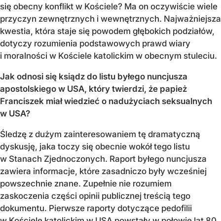
się obecny konflikt w Kościele? Ma on oczywiście wiele
przyczyn zewnętrznych i wewnętrznych. Najważniejsza
kwestia, która staje się powodem głębokich podziałów,
dotyczy rozumienia podstawowych prawd wiary
i moralności w Kościele katolickim w obecnym stuleciu.
Jak odnosi się ksiądz do listu byłego nuncjusza
apostolskiego w USA, który twierdzi, że papież
Franciszek miał wiedzieć o nadużyciach seksualnych
w USA?
Śledzę z dużym zainteresowaniem tę dramatyczną
dyskusję, jaka toczy się obecnie wokół tego listu
w Stanach Zjednoczonych. Raport byłego nuncjusza
zawiera informacje, które zasadniczo były wcześniej
powszechnie znane. Zupełnie nie rozumiem
zaskoczenia części opinii publicznej treścią tego
dokumentu. Pierwsze raporty dotyczące pedofilii
w Kościele katolickim w USA powstały w połowie lat 80.