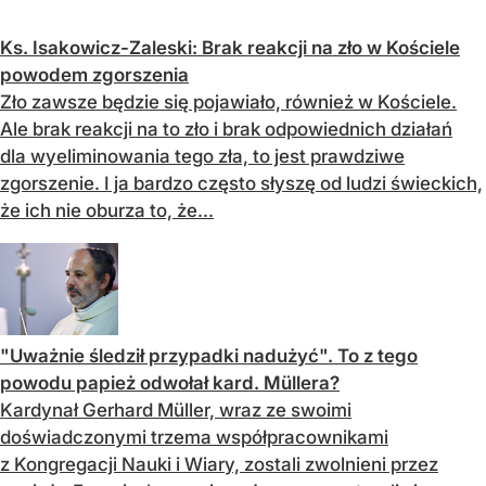
Ks. Isakowicz-Zaleski: Brak reakcji na zło w Kościele
powodem zgorszenia
Zło zawsze będzie się pojawiało, również w Kościele.
Ale brak reakcji na to zło i brak odpowiednich działań
dla wyeliminowania tego zła, to jest prawdziwe
zgorszenie. I ja bardzo często słyszę od ludzi świeckich,
że ich nie oburza to, że...
"Uważnie śledził przypadki nadużyć". To z tego
powodu papież odwołał kard. Müllera?
Kardynał Gerhard Müller, wraz ze swoimi
doświadczonymi trzema współpracownikami
z Kongregacji Nauki i Wiary, zostali zwolnieni przez