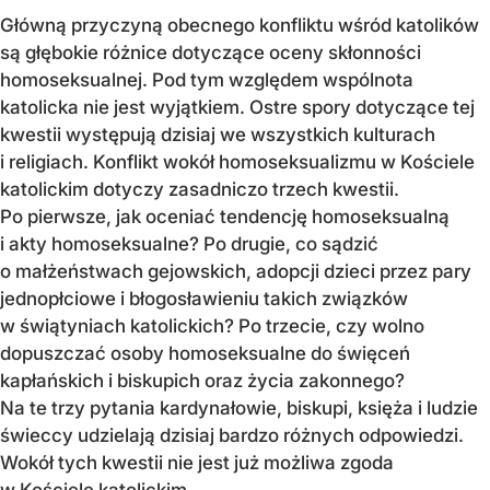
Główną przyczyną obecnego konfliktu wśród katolików
są głębokie różnice dotyczące oceny skłonności
homoseksualnej. Pod tym względem wspólnota
katolicka nie jest wyjątkiem. Ostre spory dotyczące tej
kwestii występują dzisiaj we wszystkich kulturach
i religiach. Konflikt wokół homoseksualizmu w Kościele
katolickim dotyczy zasadniczo trzech kwestii.
Po pierwsze, jak oceniać tendencję homoseksualną
i akty homoseksualne? Po drugie, co sądzić
o małżeństwach gejowskich, adopcji dzieci przez pary
jednopłciowe i błogosławieniu takich związków
w świątyniach katolickich? Po trzecie, czy wolno
dopuszczać osoby homoseksualne do święceń
kapłańskich i biskupich oraz życia zakonnego?
Na te trzy pytania kardynałowie, biskupi, księża i ludzie
świeccy udzielają dzisiaj bardzo różnych odpowiedzi.
Wokół tych kwestii nie jest już możliwa zgoda
w Kościele katolickim.