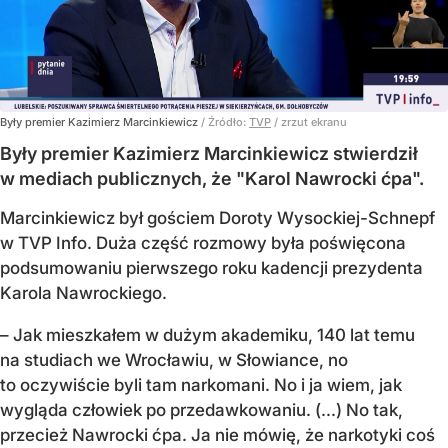
Były premier Kazimierz Marcinkiewicz
/ Źródło:
TVP
/
zrzut ekranu
Były premier Kazimierz Marcinkiewicz stwierdził
w mediach publicznych, że "Karol Nawrocki ćpa".
Marcinkiewicz był gościem Doroty Wysockiej-Schnepf
w TVP Info. Duża część rozmowy była poświęcona
podsumowaniu pierwszego roku kadencji prezydenta
Karola Nawrockiego.
– Jak mieszkałem w dużym akademiku, 140 lat temu
na studiach we Wrocławiu, w Słowiance, no
to oczywiście byli tam narkomani. No i ja wiem, jak
wygląda człowiek po przedawkowaniu. (...) No tak,
przecież Nawrocki ćpa. Ja nie mówię, że narkotyki coś