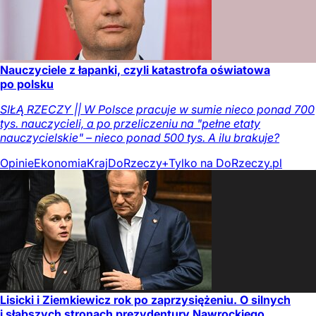
Nauczyciele z łapanki, czyli katastrofa oświatowa
po polsku
SIŁĄ RZECZY || W Polsce pracuje w sumie nieco ponad 700
tys. nauczycieli, a po przeliczeniu na "pełne etaty
nauczycielskie" – nieco ponad 500 tys. A ilu brakuje?
Opinie
Ekonomia
Kraj
DoRzeczy+
Tylko na DoRzeczy.pl
Lisicki i Ziemkiewicz rok po zaprzysiężeniu. O silnych
i słabszych stronach prezydentury Nawrockiego