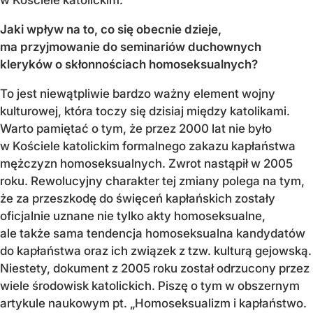
Jaki wpływ na to, co się obecnie dzieje,
ma przyjmowanie do seminariów duchownych
kleryków o skłonnościach homoseksualnych?
To jest niewątpliwie bardzo ważny element wojny
kulturowej, która toczy się dzisiaj między katolikami.
Warto pamiętać o tym, że przez 2000 lat nie było
w Kościele katolickim formalnego zakazu kapłaństwa
mężczyzn homoseksualnych. Zwrot nastąpił w 2005
roku. Rewolucyjny charakter tej zmiany polega na tym,
że za przeszkodę do święceń kapłańskich zostały
oficjalnie uznane nie tylko akty homoseksualne,
ale także sama tendencja homoseksualna kandydatów
do kapłaństwa oraz ich związek z tzw. kulturą gejowską.
Niestety, dokument z 2005 roku został odrzucony przez
wiele środowisk katolickich. Piszę o tym w obszernym
artykule naukowym pt. „Homoseksualizm i kapłaństwo.