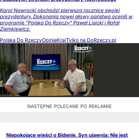
Karol Nawrocki obchodzi pierwszą rocznicę swojej
prezydentury. Dokonania nowej głowy państwa ocenili w
programie "Polska Do Rzeczy" Paweł Lisicki i Rafał
Ziemkiewicz.
Polska Do Rzeczy
Opinie
Kraj
Tylko na DoRzeczy.pl
Niepokojące wieści o Bidenie. Syn ujawnia: Nie jest