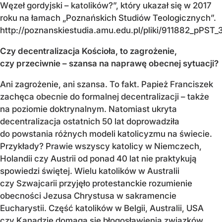
Węzeł gordyjski – katolików?”, który ukazał się w 2017
roku na łamach „Poznańskich Studiów Teologicznych”.
http://poznanskiestudia.amu.edu.pl/pliki/911882_pPST_
Czy decentralizacja Kościoła, to zagrożenie,
czy przeciwnie – szansa na naprawę obecnej sytuacji?
Ani zagrożenie, ani szansa. To fakt. Papież Franciszek
zachęca obecnie do formalnej decentralizacji – także
na poziomie doktrynalnym. Natomiast ukryta
decentralizacja ostatnich 50 lat doprowadziła
do powstania różnych modeli katolicyzmu na świecie.
Przykłady? Prawie wszyscy katolicy w Niemczech,
Holandii czy Austrii od ponad 40 lat nie praktykują
spowiedzi świętej. Wielu katolików w Australii
czy Szwajcarii przyjęło protestanckie rozumienie
obecności Jezusa Chrystusa w sakramencie
Eucharystii. Część katolików w Belgii, Australii, USA
czy Kanadzie domaga się błogosławienia związków