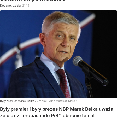
Dodano:
dzisiaj
21:15
Były premier Marek Belka
/ Źródło:
PAP
/
Mateusz Marek
Były premier i były prezes NBP Marek Belka uważa,
że przez "propagandę PiS", obecnie temat