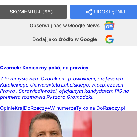
SKOMENTUJ
UDOSTĘPNIJ
95
Obserwuj nas
w
Google News
Dodaj jako
źródło w Google
Czarnek: Konieczny pokój na prawicy
Z Przemysławem Czarnkiem, prawnikiem, profesorem
Katolickiego Uniwersytetu Lubelskiego, wiceprezesem
Prawa i Sprawiedliwości, oficjalnym kandydatem PiS na
premiera rozmawia Ryszard Gromadzki.
Opinie
Kraj
DoRzeczy+
W numerze
Tylko na DoRzeczy.pl