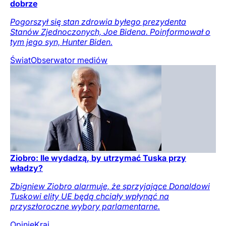
dobrze
Pogorszył się stan zdrowia byłego prezydenta
Stanów Zjednoczonych, Joe Bidena. Poinformował o
tym jego syn, Hunter Biden.
Świat
Obserwator mediów
Ziobro: Ile wydadzą, by utrzymać Tuska przy
władzy?
Zbigniew Ziobro alarmuje, że sprzyjające Donaldowi
Tuskowi elity UE będą chciały wpłynąć na
przyszłoroczne wybory parlamentarne.
Opinie
Kraj