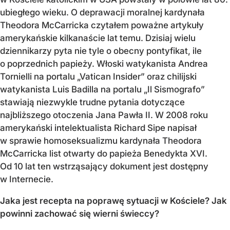
ubiegłego wieku. O deprawacji moralnej kardynała
Theodora McCarricka czytałem poważne artykuły
amerykańskie kilkanaście lat temu. Dzisiaj wielu
dziennikarzy pyta nie tyle o obecny pontyfikat, ile
o poprzednich papieży. Włoski watykanista Andrea
Tornielli na portalu „Vatican Insider” oraz chilijski
watykanista Luis Badilla na portalu „Il Sismografo”
stawiają niezwykle trudne pytania dotyczące
najbliższego otoczenia Jana Pawła II. W 2008 roku
amerykański intelektualista Richard Sipe napisał
w sprawie homoseksualizmu kardynała Theodora
McCarricka list otwarty do papieża Benedykta XVI.
Od 10 lat ten wstrząsający dokument jest dostępny
w Internecie.
Jaka jest recepta na poprawę sytuacji w Kościele? Jak
powinni zachować się wierni świeccy?