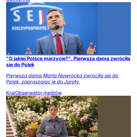
"O jakiej Polsce marzycie?". Pierwsza dama zwróciła
się do Polek
Pierwsza dama Marta Nawrocka zwróciła się do
Polek, zapraszając je do Juraty.
Kraj
Obserwator mediów