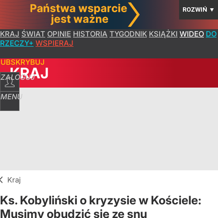
ROZWIŃ
▼
KRAJ
ŚWIAT
OPINIE
HISTORIA
TYGODNIK
KSIĄŻKI
WIDEO
DO
RZECZY+
WSPIERAJ
SUBSKRYBUJ
KRAJ
ZALOGUJ
MENU
Kraj
Ks. Kobyliński o kryzysie w Kościele:
Musimy obudzić się ze snu