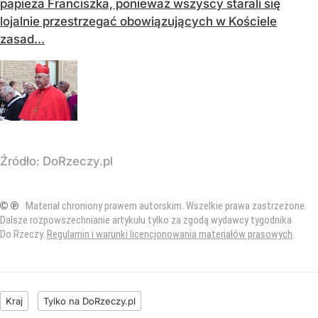
papieża Franciszka, ponieważ wszyscy starali się
lojalnie przestrzegać obowiązujących w Kościele
zasad...
Źródło:
DoRzeczy.pl
© ℗
Materiał chroniony prawem autorskim. Wszelkie prawa zastrzeżone.
Dalsze rozpowszechnianie artykułu tylko za zgodą wydawcy tygodnika
Do Rzeczy.
Regulamin i warunki licencjonowania materiałów prasowych
.
Kraj
Tylko na DoRzeczy.pl