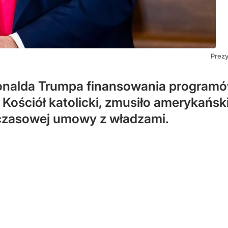
Prez
Donalda Trumpa finansowania program
Kościół katolicki, zmusiło amerykańsk
hczasowej umowy z władzami.