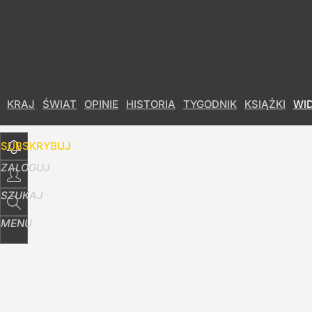
Udostępnij
7
Skomentuj
KRAJ
ŚWIAT
OPINIE
HISTORIA
TYGODNIK
KSIĄŻKI
WI
SUBSKRYBUJ
ZALOGUJ
SZUKAJ
MENU