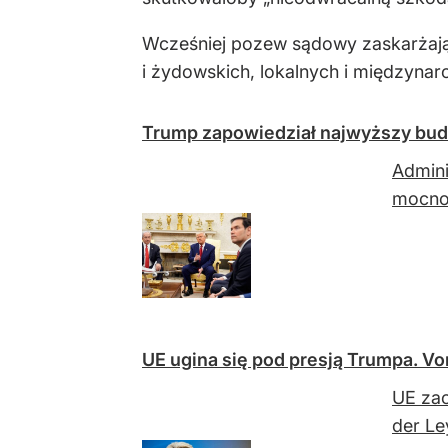
Wcześniej pozew sądowy zaskarżający
i żydowskich, lokalnych i międzyna
Trump zapowiedział najwyższy bud
Admini
mocno
UE ugina się pod presją Trumpa. Vo
UE zao
der Le