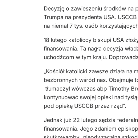
Decyzję o zawieszeniu środków na p
Trumpa na prezydenta USA. USCCB z
na niemal 7 tys. osób korzystający
18 lutego katoliccy biskupi USA zło
finansowania. Ta nagła decyzja wład
uchodźcom w tym kraju. Doprowadz
„Kościół katolicki zawsze działa na
bezbronnych wśród nas. Obejmuje to
tłumaczył wówczas abp Timothy Brog
kontynuować swojej opieki nad tysią
pod opiekę USCCB przez rząd”.
Jednak już 22 lutego sędzia federa
finansowania. Jego zdaniem episko
skutkowałoby „nieodwracalną szkod