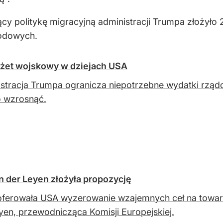
 politykę migracyjną administracji Trumpa złożyło 2
rodowych.
żet wojskowy w dziejach USA
stracja Trumpa ogranicza niepotrzebne wydatki rzą
 wzrosnąć.
n der Leyen złożyła propozycję
ferowała USA wyzerowanie wzajemnych ceł na towar
yen, przewodnicząca Komisji Europejskiej.