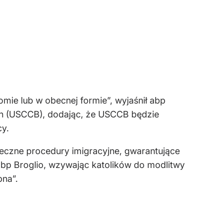
ie lub w obecnej formie”, wyjaśnił abp
ch (USCCB), dodając, że USCCB będzie
y.
eczne procedury imigracyjne, gwarantujące
abp Broglio, wzywając katolików do modlitwy
bna”.