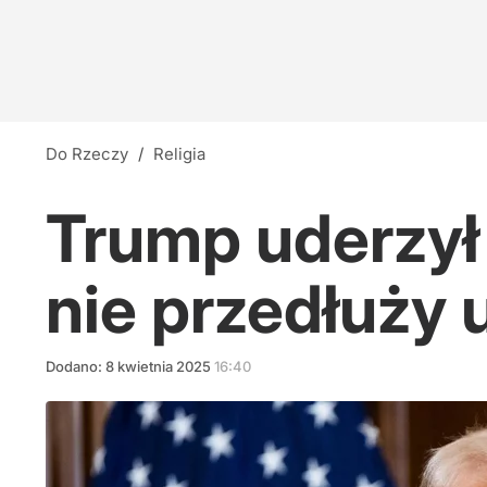
Do Rzeczy
/
Religia
Trump uderzył
nie przedłuży
Dodano:
8
kwietnia
2025
16:40