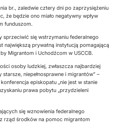
a br., zaledwie cztery dni po zaprzysiężeniu
c, że będzie ono miało negatywny wpływ
ym funduszom.
y sprzeciwić się wstrzymaniu federalnego
est największą prywatną instytucją pomagającą
łużby Migrantom i Uchodźcom w USCCB.
ści osoby ludzkiej, zwłaszcza najbardziej
 starsze, niepełnosprawne i migrantów” –
nferencja episkopatu „nie jest w stanie
uzyskaniu prawa pobytu „przydzieleni
jących się wznowienia federalnego
zez rząd środków na pomoc migrantom