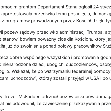
omoc migrantom Departament Stanu ogłosił 24 styczni
aprotestowała przeciwko temu posunięciu, tłumaczą
ch z programów prowadzonych przez Kościół dzięki t
żyli pozew sądowy przeciwko administracji Trumpa, ab
z stanowi bowiem poważny cios dla Kościoła, który j
iła już do zwolnienia ponad połowy pracowników S
 rzecz dobra wspólnego wszystkich i promowania godno
 nienarodzone dzieci, ubogich, cudzoziemców, osoby
lio. Wskazał, że po wstrzymaniu federalnej pomocy ko
cami uchodźców”, którzy zostali przyjęci w USA i po 
lny Trevor McFadden odrzucił pozew biskupów domaga
pat nie udowodnił, że zawieszenie przekazywania pr
ą”.