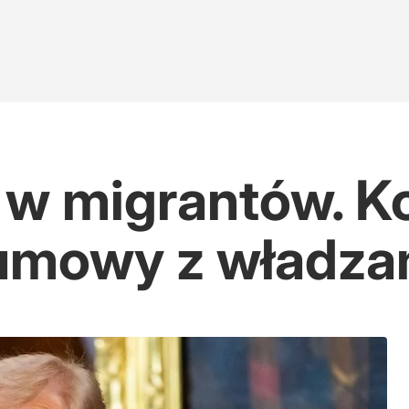
 w migrantów. Ko
 umowy z władza