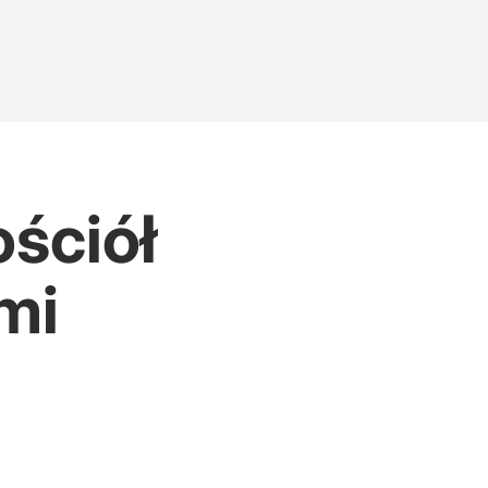
ściół
mi