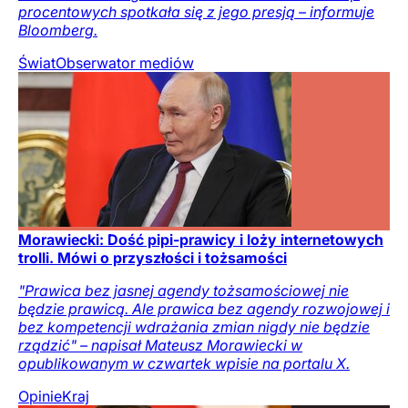
procentowych spotkała się z jego presją – informuje
Bloomberg.
Świat
Obserwator mediów
Morawiecki: Dość pipi-prawicy i loży internetowych
trolli. Mówi o przyszłości i tożsamości
"Prawica bez jasnej agendy tożsamościowej nie
będzie prawicą. Ale prawica bez agendy rozwojowej i
bez kompetencji wdrażania zmian nigdy nie będzie
rządzić" – napisał Mateusz Morawiecki w
opublikowanym w czwartek wpisie na portalu X.
Opinie
Kraj