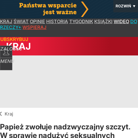
ROZWIŃ
▼
KRAJ
ŚWIAT
OPINIE
HISTORIA
TYGODNIK
KSIĄŻKI
WIDEO
DO
RZECZY+
WSPIERAJ
SUBSKRYBUJ
KRAJ
ZALOGUJ
MENU
Kraj
Papież zwołuje nadzwyczajny szczyt.
W sprawie nadużyć seksualnych