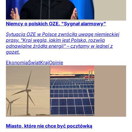
Niemcy o polskich OZE. "Sygnał alarmowy"
Sytuacja OZE w Polsce zwróciła uwagę niemieckiej
prasy. "Kraj węgla, jakim jest Polska, rozwija
odnawialne źródła energii" – czytamy w jednej z
gazet.
Ekonomia
Świat
Kraj
Opinie
Miasto, które nie chce być pocztówką