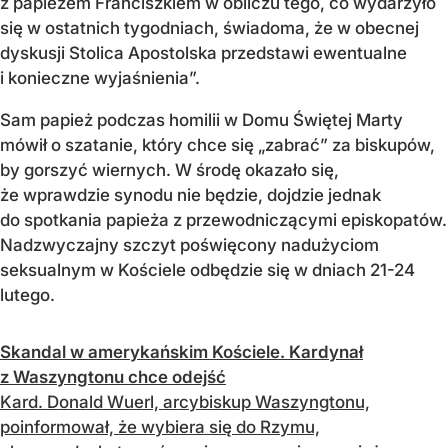
z papieżem Franciszkiem w obliczu tego, co wydarzyło
się w ostatnich tygodniach, świadoma, że w obecnej
dyskusji Stolica Apostolska przedstawi ewentualne
i konieczne wyjaśnienia”.
Sam papież podczas homilii w Domu Świętej Marty
mówił o szatanie, który chce się „zabrać” za biskupów,
by gorszyć wiernych. W środę okazało się,
że wprawdzie synodu nie będzie, dojdzie jednak
do spotkania papieża z przewodniczącymi episkopatów.
Nadzwyczajny szczyt poświęcony nadużyciom
seksualnym w Kościele odbędzie się w dniach 21-24
lutego.
Skandal w amerykańskim Kościele. Kardynał
z Waszyngtonu chce odejść
Kard. Donald Wuerl, arcybiskup Waszyngtonu,
poinformował, że wybiera się do Rzymu,