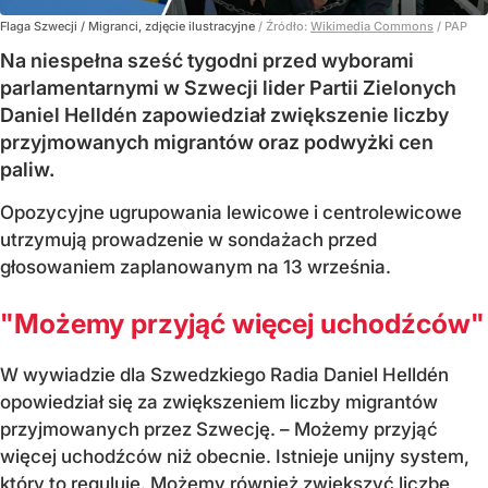
Flaga Szwecji / Migranci, zdjęcie ilustracyjne
/ Źródło:
Wikimedia Commons
/
PAP
Na niespełna sześć tygodni przed wyborami
parlamentarnymi w Szwecji lider Partii Zielonych
Daniel Helldén zapowiedział zwiększenie liczby
przyjmowanych migrantów oraz podwyżki cen
paliw.
Opozycyjne ugrupowania lewicowe i centrolewicowe
utrzymują prowadzenie w sondażach przed
głosowaniem zaplanowanym na 13 września.
"Możemy przyjąć więcej uchodźców"
W wywiadzie dla Szwedzkiego Radia Daniel Helldén
opowiedział się za zwiększeniem liczby migrantów
przyjmowanych przez Szwecję. – Możemy przyjąć
więcej uchodźców niż obecnie. Istnieje unijny system,
który to reguluje. Możemy również zwiększyć liczbę