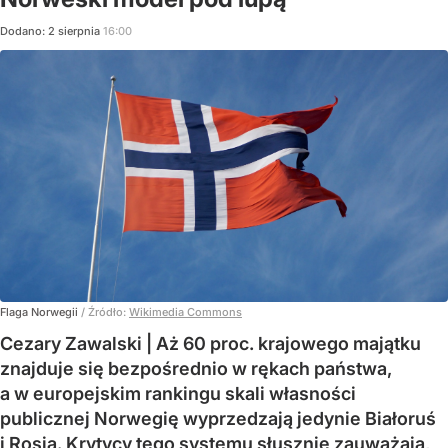
Dodano:
2
sierpnia
16:00
Flaga Norwegii
/ Źródło:
Wikimedia Commons
Cezary Zawalski | Aż 60 proc. krajowego majątku
znajduje się bezpośrednio w rękach państwa,
a w europejskim rankingu skali własności
publicznej Norwegię wyprzedzają jedynie Białoruś
i Rosja. Krytycy tego systemu słusznie zauważają,