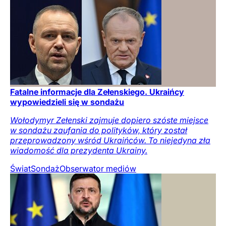
Fatalne informacje dla Zełenskiego. Ukraińcy
wypowiedzieli się w sondażu
Wołodymyr Zełenski zajmuje dopiero szóste miejsce
w sondażu zaufania do polityków, który został
przeprowadzony wśród Ukraińców. To niejedyna zła
wiadomość dla prezydenta Ukrainy.
Świat
Sondaż
Obserwator mediów