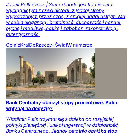
Jacek Pałkiewicz | Samarkanda jest kamieniem
wyciągniętym z rzeki historii: z jednej strony
wygładzonym przez czas, z drugiej nadal ostrym. Ma
w sobie elegancję i brutalność, duchowość i handel,
pychę i modlitwę, naukę i zabobon, rekonstrukcję i
autentyczność.
Opinie
Kraj
DoRzeczy+
Świat
W numerze
Bank Centralny obniżył stopy procentowe. Putin
wpłynął na decyzję?
Władimir Putin trzymał się z daleka od rosyjskiej
polityki pieniężnej i unikał ingerencji w działalność
Banku Centralnego. Jednak ostatnia obniżka stóp