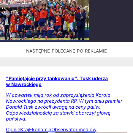
"Pamiętajcie przy tankowaniu". Tusk uderza
w Nawrockiego
W czwartek mija rok od zaprzysiężenia Karola
Nawrockiego na prezydenta RP. W tym dniu premier
Donald Tusk zwrócił uwagę na ceny paliw.
Odpowiedzialnością za stawki obarczył głowę
państwa.
Opinie
Kraj
Ekonomia
Obserwator mediów