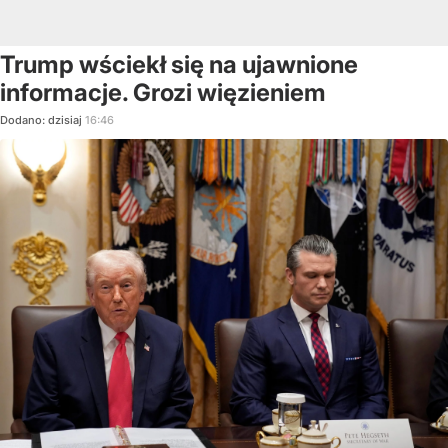
Trump wściekł się na ujawnione
informacje. Grozi więzieniem
Dodano:
dzisiaj
16:46