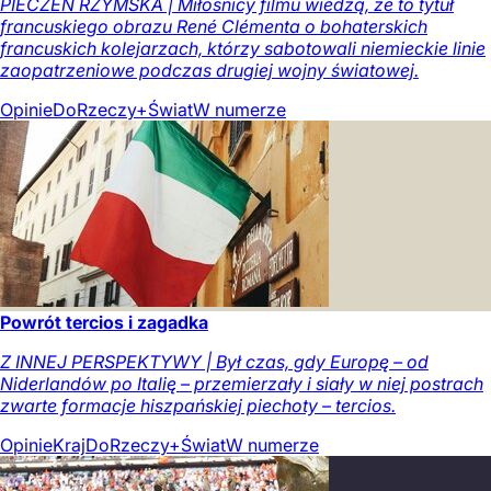
PIECZEŃ RZYMSKA | Miłośnicy filmu wiedzą, że to tytuł
francuskiego obrazu René Clémenta o bohaterskich
francuskich kolejarzach, którzy sabotowali niemieckie linie
zaopatrzeniowe podczas drugiej wojny światowej.
Opinie
DoRzeczy+
Świat
W numerze
Powrót tercios i zagadka
Z INNEJ PERSPEKTYWY | Był czas, gdy Europę – od
Niderlandów po Italię – przemierzały i siały w niej postrach
zwarte formacje hiszpańskiej piechoty – tercios.
Opinie
Kraj
DoRzeczy+
Świat
W numerze