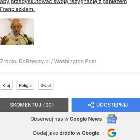
aby przedyskutować swoją rezygnację z papieżem
Franciszkiem.
Źródło:
DoRzeczy.pl
/
Washington Post
Kraj
Religia
Świat
SKOMENTUJ
UDOSTĘPNIJ
20
Obserwuj nas
w
Google News
Dodaj jako
źródło w Google