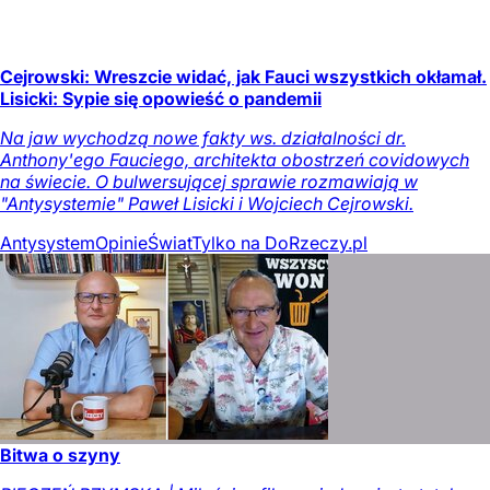
Cejrowski: Wreszcie widać, jak Fauci wszystkich okłamał.
Lisicki: Sypie się opowieść o pandemii
Na jaw wychodzą nowe fakty ws. działalności dr.
Anthony'ego Fauciego, architekta obostrzeń covidowych
na świecie. O bulwersującej sprawie rozmawiają w
"Antysystemie" Paweł Lisicki i Wojciech Cejrowski.
Antysystem
Opinie
Świat
Tylko na DoRzeczy.pl
Bitwa o szyny