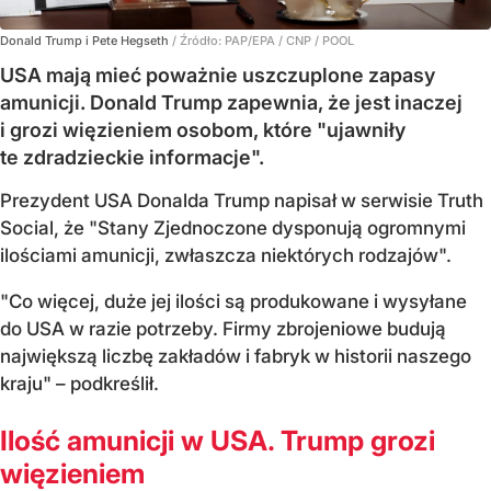
Donald Trump i Pete Hegseth
/ Źródło:
PAP/EPA
/
CNP / POOL
USA mają mieć poważnie uszczuplone zapasy
amunicji. Donald Trump zapewnia, że jest inaczej
i grozi więzieniem osobom, które "ujawniły
te zdradzieckie informacje".
Prezydent USA Donalda Trump napisał w serwisie Truth
Social, że "Stany Zjednoczone dysponują ogromnymi
ilościami amunicji, zwłaszcza niektórych rodzajów".
"Co więcej, duże jej ilości są produkowane i wysyłane
do USA w razie potrzeby. Firmy zbrojeniowe budują
największą liczbę zakładów i fabryk w historii naszego
kraju" – podkreślił.
Ilość amunicji w USA. Trump grozi
więzieniem