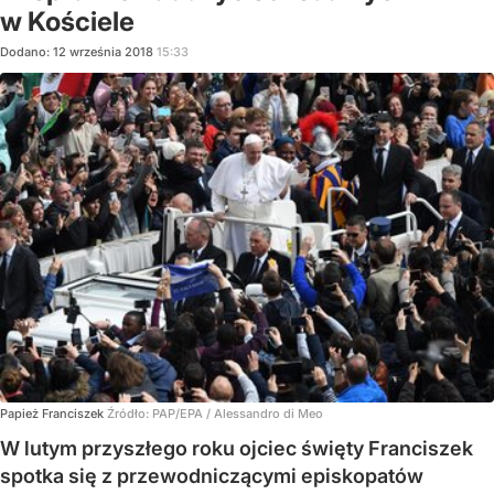
w Kościele
Dodano:
12
września
2018
15:33
Papież Franciszek
Źródło:
PAP/EPA
/
Alessandro di Meo
W lutym przyszłego roku ojciec święty Franciszek
spotka się z przewodniczącymi episkopatów