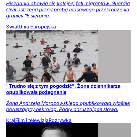
Hiszpania obawia się kolejnej fali migrantów. Guardia
Civil ostrzega przed próbą masowego przekroczenia
granicy 15 sierpnia.
Świat
Unia Europejska
"Trudno się z tym pogodzić". Żona dziennikarza
opublikowała pożegnanie
Żona Andrzeja Morozowskiego opublikowała właśnie
poruszający nekrolog. Padły poruszające słowa.
Kraj
Film i telewizja
Rozrywka