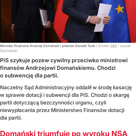
Minister finansów Andrzej Domański i premier Donald Tusk
/ Źródło:
PAP
/
Leszek
Szymański
PiS szykuje pozew cywilny przeciwko ministrowi
finansów Andrzejowi Domańskiemu. Chodzi
o subwencję dla partii.
Naczelny Sąd Administracyjny oddalił w środę kasację
w sprawie dotacji i subwencji dla PiS. Chodzi o skargę
partii dotyczącą bezczynności organu, czyli
niewypłacania przez Ministerstwo Finansów dotacji
dla partii.
Domański triumfuje po wyroku NSA