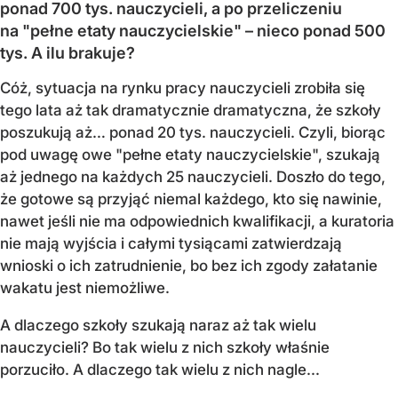
ponad 700 tys. nauczycieli, a po przeliczeniu
na "pełne etaty nauczycielskie" – nieco ponad 500
tys. A ilu brakuje?
Cóż, sytuacja na rynku pracy nauczycieli zrobiła się
tego lata aż tak dramatycznie dramatyczna, że szkoły
poszukują aż… ponad 20 tys. nauczycieli. Czyli, biorąc
pod uwagę owe "pełne etaty nauczycielskie", szukają
aż jednego na każdych 25 nauczycieli. Doszło do tego,
że gotowe są przyjąć niemal każdego, kto się nawinie,
nawet jeśli nie ma odpowiednich kwalifikacji, a kuratoria
nie mają wyjścia i całymi tysiącami zatwierdzają
wnioski o ich zatrudnienie, bo bez ich zgody załatanie
wakatu jest niemożliwe.
A dlaczego szkoły szukają naraz aż tak wielu
nauczycieli? Bo tak wielu z nich szkoły właśnie
porzuciło. A dlaczego tak wielu z nich nagle...