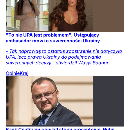
"To nie UPA jest problemem". Ustępujący
ambasador mówi o suwerenności Ukrainy
– Tak naprawdę to ostatnie zaostrzenie nie dotyczyło
UPA, lecz prawa Ukrainy do podejmowania
suwerennych decyzji – stwierdził Wasyl Bodnar.
Opinie
Kraj
Bank Centralny obniżył stopy procentowe. Putin