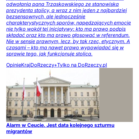
odwołania pana Trzaskowskiego ze stanowiska
prezydenta stolicy, a wraz z nim jeden z najbardziej
bezsensownych, ale jednocześnie
charakterystycznych sporów, napędzających emocje
nie tylko wokół tej inicjatywy: kto ma prawo podpis
składać oraz kto ma prawo głosować w referendum.
Nie w sensie prawnym, lecz, by tak rzec, etycznym. A
czasami – kto ma nawet prawo wypowiadać się w
sprawie tego, jak funkcjonuje stolica.
Opinie
Kraj
DoRzeczy+
Tylko na DoRzeczy.pl
Alarm w Ceucie. Jest data kolejnego szturmu
migrantów