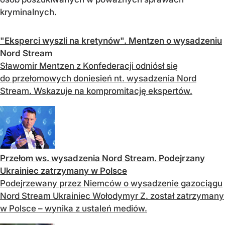
kryminalnych.
"Eksperci wyszli na kretynów". Mentzen o wysadzeniu
Nord Stream
Sławomir Mentzen z Konfederacji odniósł się
do przełomowych doniesień nt. wysadzenia Nord
Stream. Wskazuje na kompromitację ekspertów.
Przełom ws. wysadzenia Nord Stream. Podejrzany
Ukrainiec zatrzymany w Polsce
Podejrzewany przez Niemców o wysadzenie gazociągu
Nord Stream Ukrainiec Wołodymyr Z. został zatrzymany
w Polsce – wynika z ustaleń mediów.