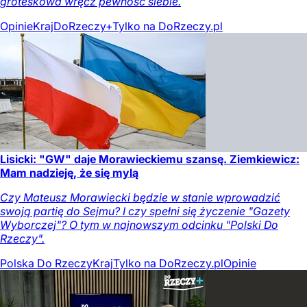
groteskowa wręcz pewność siebie.
Opinie
Kraj
DoRzeczy+
Tylko na DoRzeczy.pl
Lisicki: "GW" daje Morawieckiemu szansę. Ziemkiewicz:
Mam nadzieję, że się mylą
Czy Mateusz Morawiecki będzie w stanie wprowadzić
swoją partię do Sejmu? I czy spełni się życzenie "Gazety
Wyborczej"? O tym w najnowszym odcinku "Polski Do
Rzeczy".
Polska Do Rzeczy
Kraj
Tylko na DoRzeczy.pl
Opinie