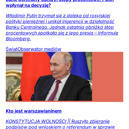
wpłynął na decyzję?
Władimir Putin trzymał się z daleka od rosyjskiej
polityki pieniężnej i unikał ingerencji w działalność
Banku Centralnego. Jednak ostatnia obniżka stóp
procentowych spotkała się z jego presją – informuje
Bloomberg.
Świat
Obserwator mediów
Kto jest warszawianinem
KONSTYTUCJA WOLNOŚCI || Ruszyło zbieranie
podpisów pod wnioskiem o referendum w sprawie