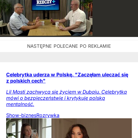
Celebrytka uderza w Polskę. "Zaczęłam uleczać się
z polskich cech"
Lil Masti zachwyca się życiem w Dubaju. Celebrytka
mówi o bezpieczeństwie i krytykuje polską
mentalność.
Show-biznes
Rozrywka