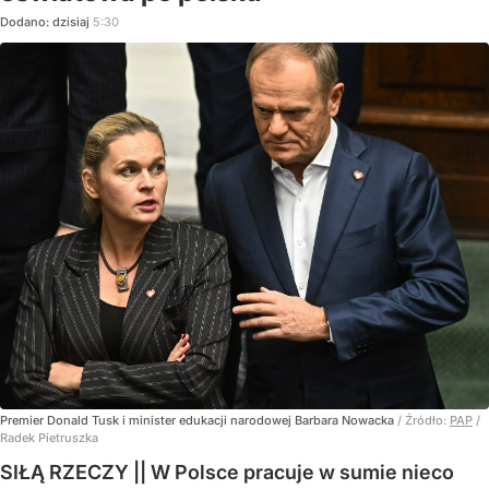
Dodano:
dzisiaj
5:30
Premier Donald Tusk i minister edukacji narodowej Barbara Nowacka
/ Źródło:
PAP
/
Radek Pietruszka
SIŁĄ RZECZY || W Polsce pracuje w sumie nieco