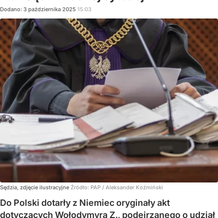
Dodano:
3
października
2025
15:03
Sędzia, zdjęcie ilustracyjne
Źródło:
PAP
/
Aleksander Koźmiński
Do Polski dotarły z Niemiec oryginały akt
dotyczących Wołodymyra Z., podejrzanego o udział