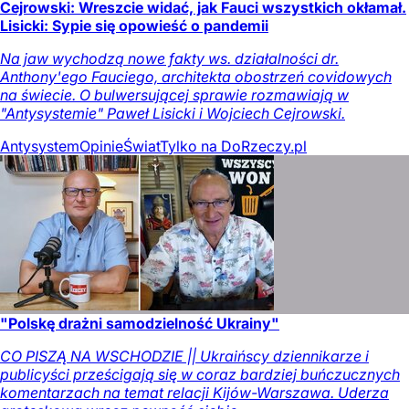
Cejrowski: Wreszcie widać, jak Fauci wszystkich okłamał.
Lisicki: Sypie się opowieść o pandemii
Na jaw wychodzą nowe fakty ws. działalności dr.
Anthony'ego Fauciego, architekta obostrzeń covidowych
na świecie. O bulwersującej sprawie rozmawiają w
"Antysystemie" Paweł Lisicki i Wojciech Cejrowski.
Antysystem
Opinie
Świat
Tylko na DoRzeczy.pl
"Polskę drażni samodzielność Ukrainy"
CO PISZĄ NA WSCHODZIE || Ukraińscy dziennikarze i
publicyści prześcigają się w coraz bardziej buńczucznych
komentarzach na temat relacji Kijów-Warszawa. Uderza