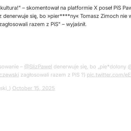
a kultura!" – skomentował na platformie X poseł PiS Paw
z denerwuje się, bo »pier****ny« Tomasz Zimoch nie w
agłosowali razem z PiS" – wyjaśnił.
osowanie –
@SlizPawel
denerwuje się, bo „pie*dolony
@
czewski
zagłosowali razem z PiS ?)
pic.twitter.com/e
ski_)
October 15, 2025