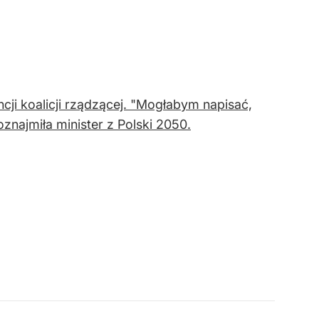
i koalicji rządzącej. "Mogłabym napisać,
oznajmiła minister z Polski 2050.