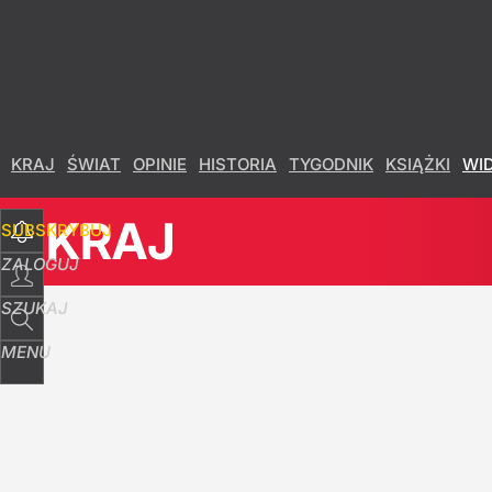
Udostępnij
12
Skomentuj
KRAJ
ŚWIAT
OPINIE
HISTORIA
TYGODNIK
KSIĄŻKI
WI
KRAJ
SUBSKRYBUJ
ZALOGUJ
SZUKAJ
MENU