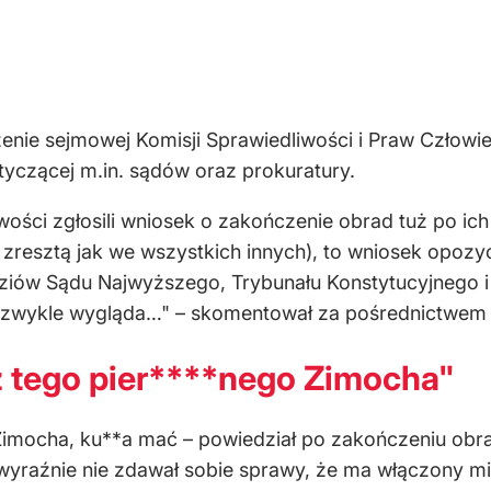
enie sejmowej Komisji Sprawiedliwości i Praw Człowi
yczącej m.in. sądów oraz prokuratury.
wości zgłosili wniosek o zakończenie obrad tuż po ic
 zresztą jak we wszystkich innych), to wniosek opozy
dziów Sądu Najwyższego, Trybunału Konstytucyjnego 
ja zwykle wygląda…" – skomentował za pośrednictwem 
ez tego pier****nego Zimocha"
 Zimocha, ku**a mać – powiedział po zakończeniu obra
wyraźnie nie zdawał sobie sprawy, że ma włączony mi