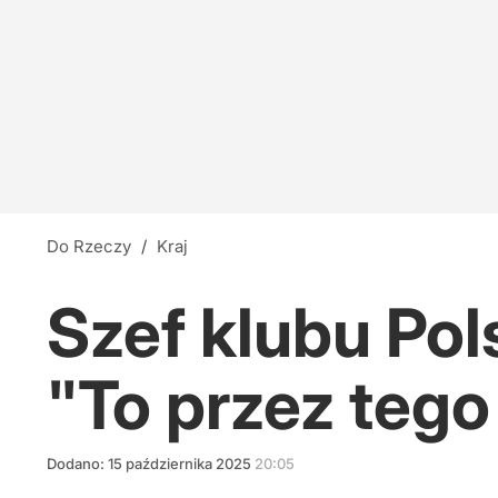
Do Rzeczy
/
Kraj
Szef klubu Pol
"To przez teg
Dodano:
15
października
2025
20:05