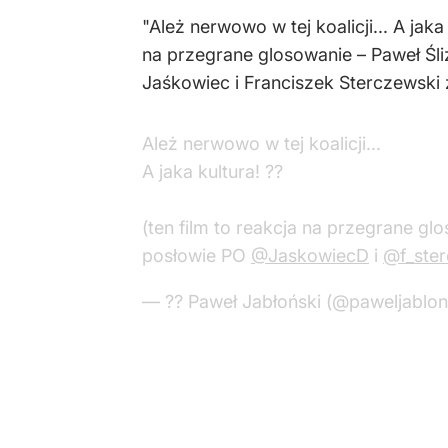
"Ależ nerwowo w tej koalicji... A jak
na przegrane glosowanie – Paweł Śli
Jaśkowiec i Franciszek Sterczewski z
Ależ nerwowo w tej koalicji...
A jaka kultura! ??
(ten film to reakcja na przegrane gl
posłowie PO
@JaskowiecD
i
@f_ster
— ?? Paweł Jabłoński (@paweljablon