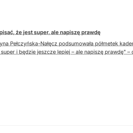
isać, że jest super, ale napiszę prawdę
yna Pełczyńska-Nałęcz podsumowała półmetek kadencj
t super i będzie jeszcze lepiej – ale napiszę prawdę" – 