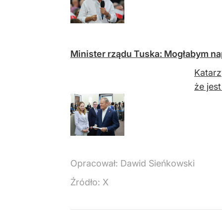
Minister rządu Tuska: Mogłabym nap
Katarz
że jes
Opracował:
Dawid Sieńkowski
Źródło:
X