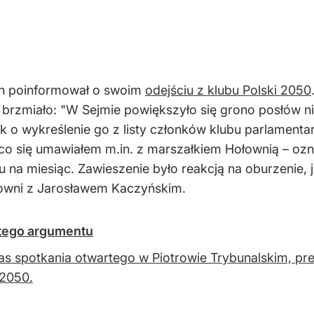
ch poinformował o swoim
odejściu z klubu Polski 2050
óre brzmiało: "W Sejmie powiększyło się grono posłó
ek o wykreślenie go z listy członków klubu parlament
 co się umawiałem m.in. z marszałkiem Hołownią – ozn
 na miesiąc. Zawieszenie było reakcją na oburzenie, 
łowni z Jarosławem Kaczyńskim.
 tego argumentu
s spotkania otwartego w Piotrowie Trybunalskim, prem
 2050.