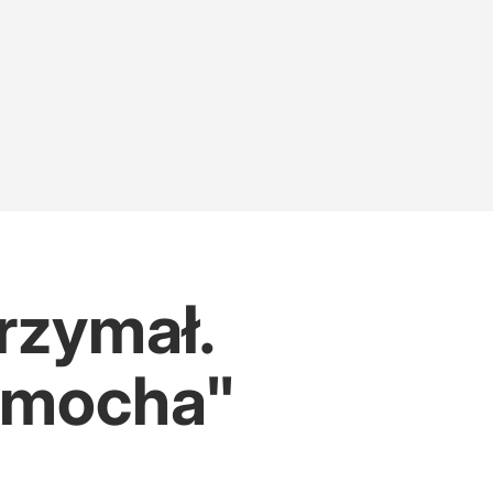
rzymał.
Zimocha"