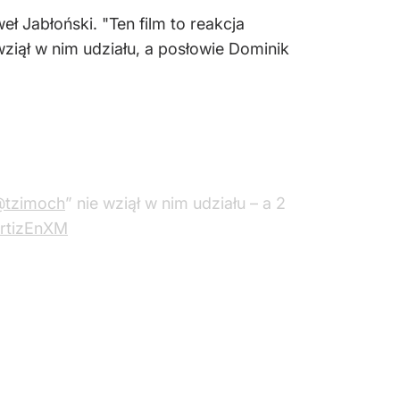
eł Jabłoński. "Ten film to reakcja
ziął w nim udziału, a posłowie Dominik
tzimoch
” nie wziął w nim udziału – a 2
ErtizEnXM