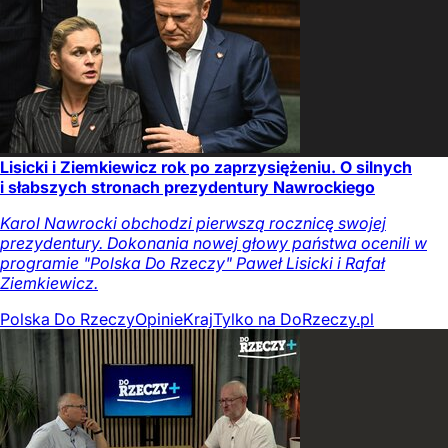
Lisicki i Ziemkiewicz rok po zaprzysiężeniu. O silnych
i słabszych stronach prezydentury Nawrockiego
Karol Nawrocki obchodzi pierwszą rocznicę swojej
prezydentury. Dokonania nowej głowy państwa ocenili w
programie "Polska Do Rzeczy" Paweł Lisicki i Rafał
Ziemkiewicz.
Polska Do Rzeczy
Opinie
Kraj
Tylko na DoRzeczy.pl