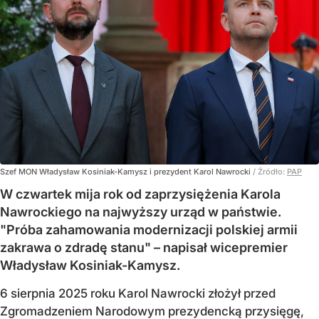
Szef MON Władysław Kosiniak-Kamysz i prezydent Karol Nawrocki
/ Źródło:
PAP
W czwartek mija rok od zaprzysiężenia Karola
Nawrockiego na najwyższy urząd w państwie.
"Próba zahamowania modernizacji polskiej armii
zakrawa o zdradę stanu" – napisał wicepremier
Władysław Kosiniak-Kamysz.
6 sierpnia 2025 roku Karol Nawrocki złożył przed
Zgromadzeniem Narodowym prezydencką przysięgę,