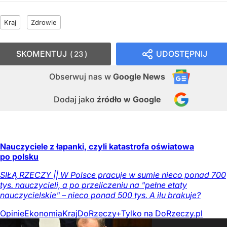
Kraj
Zdrowie
SKOMENTUJ
UDOSTĘPNIJ
23
Obserwuj nas
w
Google News
Dodaj jako
źródło w Google
Nauczyciele z łapanki, czyli katastrofa oświatowa
po polsku
SIŁĄ RZECZY || W Polsce pracuje w sumie nieco ponad 700
tys. nauczycieli, a po przeliczeniu na "pełne etaty
nauczycielskie" – nieco ponad 500 tys. A ilu brakuje?
Opinie
Ekonomia
Kraj
DoRzeczy+
Tylko na DoRzeczy.pl