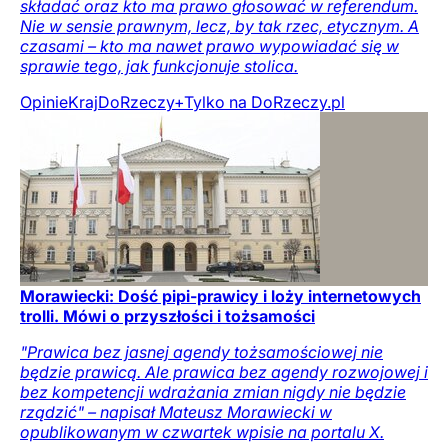
składać oraz kto ma prawo głosować w referendum.
Nie w sensie prawnym, lecz, by tak rzec, etycznym. A
czasami – kto ma nawet prawo wypowiadać się w
sprawie tego, jak funkcjonuje stolica.
Opinie
Kraj
DoRzeczy+
Tylko na DoRzeczy.pl
Morawiecki: Dość pipi-prawicy i loży internetowych
trolli. Mówi o przyszłości i tożsamości
"Prawica bez jasnej agendy tożsamościowej nie
będzie prawicą. Ale prawica bez agendy rozwojowej i
bez kompetencji wdrażania zmian nigdy nie będzie
rządzić" – napisał Mateusz Morawiecki w
opublikowanym w czwartek wpisie na portalu X.