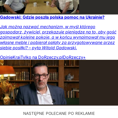
Gadowski: Gdzie poszła polska pomoc na Ukrainie?
Jak można nazwać mechanizm, w myśl którego
gospodarz, żywiciel, przekazuje pieniądze na to, aby gość
zajmował kolejne pokoje, a w końcu wynajmował mu jego
własne meble i pobierał opłaty za przygotowywane przez
siebie posiłki? – pyta Witold Gadowski.
Opinie
Kraj
Tylko na DoRzeczy.pl
DoRzeczy+