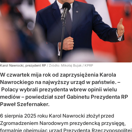
Karol Nawrocki, prezydent RP
/ Źródło:
Mikołaj Bujak / KPRP
W czwartek mija rok od zaprzysiężenia Karola
Nawrockiego na najwyższy urząd w państwie. –
Polacy wybrali prezydenta wbrew opinii wielu
mediów – powiedział szef Gabinetu Prezydenta RP
Paweł Szefernaker.
6 sierpnia 2025 roku Karol Nawrocki złożył przed
Zgromadzeniem Narodowym prezydencką przysięgę,
formalnie obejmując urząd Prezydenta Rzeczypospolitej