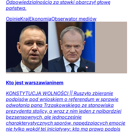
Odpowiedzialnością za stawki obarczył głowę
państwa.
Opinie
Kraj
Ekonomia
Obserwator mediów
Kto jest warszawianinem
KONSTYTUCJA WOLNOŚCI || Ruszyło zbieranie
podpisów pod wnioskiem o referendum w sprawie
odwołania pana Trzaskowskiego ze stanowiska
prezydenta stolicy, a wraz z nim jeden z najbardziej
bezsensownych, ale jednocześnie
charakterystycznych sporów, napędzających emocje
nie tylko wokół tej inicjatywy: kto ma prawo podpis