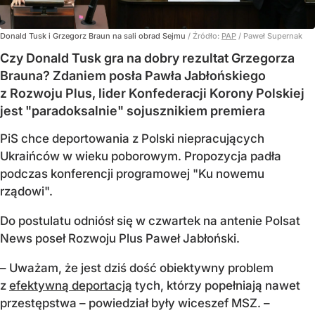
Donald Tusk i Grzegorz Braun na sali obrad Sejmu
/ Źródło:
PAP
/
Paweł Supernak
Czy Donald Tusk gra na dobry rezultat Grzegorza
Brauna? Zdaniem posła Pawła Jabłońskiego
z Rozwoju Plus, lider Konfederacji Korony Polskiej
jest "paradoksalnie" sojusznikiem premiera
PiS chce deportowania z Polski niepracujących
Ukraińców w wieku poborowym. Propozycja padła
podczas konferencji programowej "Ku nowemu
rządowi".
Do postulatu odniósł się w czwartek na antenie Polsat
News poseł Rozwoju Plus Paweł Jabłoński.
– Uważam, że jest dziś dość obiektywny problem
z
efektywną deportacją
tych, którzy popełniają nawet
przestępstwa – powiedział były wiceszef MSZ. –