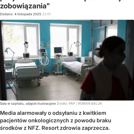
zobowiązania"
Dodano:
4
listopada
2025
22:01
Sala w szpitalu, zdjęcie ilustracyjne
Źródło:
PAP
/
ROMAN BALUK
Media alarmowały o odsyłaniu z kwitkiem
pacjentów onkologicznych z powodu braku
środków z NFZ. Resort zdrowia zaprzecza.