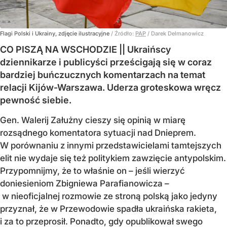
Flagi Polski i Ukrainy, zdjęcie ilustracyjne
/ Źródło:
PAP
/
Darek Delmanowicz
CO PISZĄ NA WSCHODZIE || Ukraińscy
dziennikarze i publicyści prześcigają się w coraz
bardziej buńczucznych komentarzach na temat
relacji Kijów-Warszawa. Uderza groteskowa wręcz
pewność siebie.
Gen. Walerij Załużny cieszy się opinią w miarę
rozsądnego komentatora sytuacji nad Dnieprem.
W porównaniu z innymi przedstawicielami tamtejszych
elit nie wydaje się też politykiem zawzięcie antypolskim.
Przypomnijmy, że to właśnie on – jeśli wierzyć
doniesieniom Zbigniewa Parafianowicza –
w nieoficjalnej rozmowie ze stroną polską jako jedyny
przyznał, że w Przewodowie spadła ukraińska rakieta,
i za to przeprosił. Ponadto, gdy opublikował swego