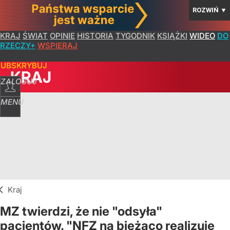
ROZWIŃ
▼
KRAJ
ŚWIAT
OPINIE
HISTORIA
TYGODNIK
KSIĄŻKI
WIDEO
DO
RZECZY+
WSPIERAJ
SUBSKRYBUJ
KRAJ
ZALOGUJ
MENU
Kraj
MZ twierdzi, że nie "odsyła"
pacjentów. "NFZ na bieżąco realizuje