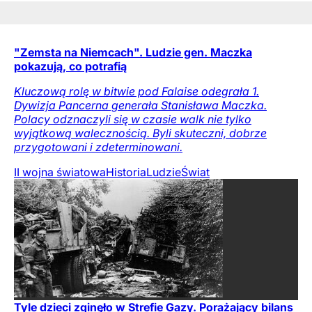
"Zemsta na Niemcach". Ludzie gen. Maczka
pokazują, co potrafią
Kluczową rolę w bitwie pod Falaise odegrała 1.
Dywizja Pancerna generała Stanisława Maczka.
Polacy odznaczyli się w czasie walk nie tylko
wyjątkową walecznością. Byli skuteczni, dobrze
przygotowani i zdeterminowani.
II wojna światowa
Historia
Ludzie
Świat
Tyle dzieci zginęło w Strefie Gazy. Porażający bilans