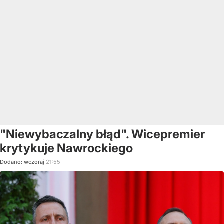
"Niewybaczalny błąd". Wicepremier
krytykuje Nawrockiego
Dodano:
wczoraj
21:55