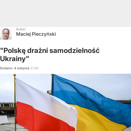
Autor:
Maciej Pieczyński
"Polskę drażni samodzielność
Ukrainy"
Dodano:
4
sierpnia
21:00