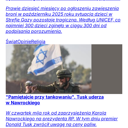
Prawie dziesięć miesięcy po ogłoszeniu zawieszenia
broni w październiku 2025 roku sytuacja dzieci w
Strefie Gazy pozostaje tragiczna. Według UNICEF, co
najmniej 300 dzieci zginęło w ciągu 300 dni od
podpisania porozumienia.
Świat
Opinie
Religia
"Pamiętajcie przy tankowaniu". Tusk uderza
w Nawrockiego
W czwartek mija rok od zaprzysiężenia Karola
Nawrockiego na prezydenta RP. W tym dniu premier
Donald Tusk zwrócił uwagę na ceny paliw.