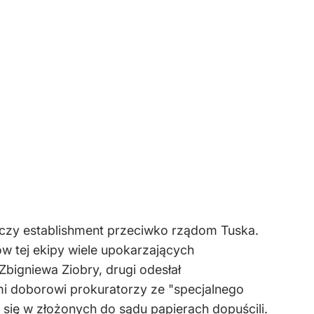
iczy establishment przeciwko rządom Tuska.
ów tej ekipy wiele upokarzających
bigniewa Ziobry, drugi odesłał
i doborowi prokuratorzy ze "specjalnego
h się w złożonych do sądu papierach dopuścili.