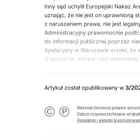
Inny sąd uchylił Europejski Nakaz 
uznając, że nie jest on uprawnioną 
z naruszeniem prawa, nie jest lega
Administracyjny prawomocnie podtrz
do informacji publicznej poprzez ni
Apelacyjny w Warszawie orzekł, że 
iż wyroki te, wbrew całej wieloletni
Artykuł został opublikowany w
3/20
© ℗
Materiał chroniony prawem autors
Dalsze rozpowszechnianie artykuł
Regulamin i warunki licencjonowa