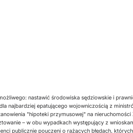
ożliwego: nastawić środowiska sędziowskie i prawn
 dla najbardziej epatującego wojowniczością z ministr
anowienia "hipoteki przymusowej" na nieruchomości Z
sztowanie – w obu wypadkach występujący z wnioskam
denci publicznie pouczeni o rażących błędach, któryc