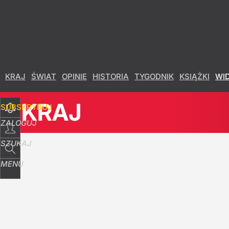
Udostępnij
33
Skomentuj
KRAJ
ŚWIAT
OPINIE
HISTORIA
TYGODNIK
KSIĄŻKI
WI
KRAJ
SUBSKRYBUJ
ZALOGUJ
SZUKAJ
MENU