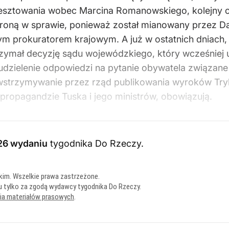
Aresztowania wobec Marcina Romanowskiego, kolejny 
stroną w sprawie, ponieważ został mianowany przez Da
lnym prokuratorem krajowym. A już w ostatnich dniac
ymał decyzję sądu wojewódzkiego, który wcześniej u
eudzielenie odpowiedzi na pytanie obywatela związan
wstrzymywanie przez rząd publikowania wyroków Tryb
ej propagandzie Tuska i jego ministrów, obowiązują.
26 wydaniu
tygodnika Do Rzeczy
.
kim. Wszelkie prawa zastrzeżone.
u tylko za zgodą wydawcy tygodnika Do Rzeczy.
nia materiałów prasowych
.