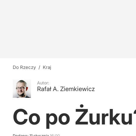
Do Rzeczy
/
Kraj
Autor:
Rafał A. Ziemkiewicz
Co po Żurku
Dodano:
11
stycznia
16:00