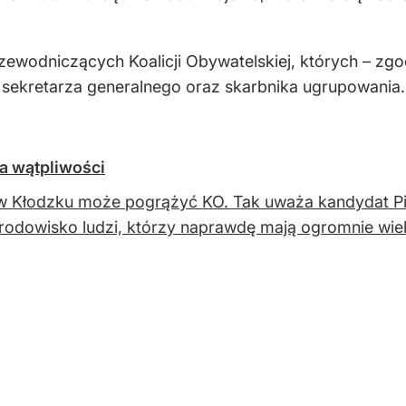
ewodniczących Koalicji Obywatelskiej, których – zgod
 sekretarza generalnego oraz skarbnika ugrupowania.
ma wątpliwości
w Kłodzku może pogrążyć KO. Tak uważa kandydat PiS
środowisko ludzi, którzy naprawdę mają ogromnie wiel