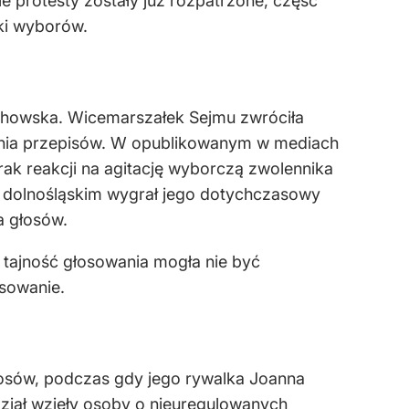
 protesty zostały już rozpatrzone, część
iki wyborów.
lichowska. Wicemarszałek Sejmu zwróciła
mania przepisów. W opublikowanym w mediach
rak reakcji na agitację wyborczą zwolennika
u dolnośląskim wygrał jego dotychczasowy
a głosów.
 tajność głosowania mogła nie być
osowanie.
łosów, podczas gdy jego rywalka Joanna
dział wzięły osoby o nieuregulowanych