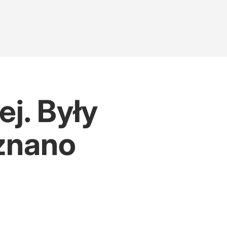
j. Były
uznano