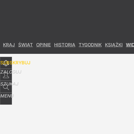
Udostępnij
7
Skomentuj
KRAJ
ŚWIAT
OPINIE
HISTORIA
TYGODNIK
KSIĄŻKI
WI
SUBSKRYBUJ
ZALOGUJ
SZUKAJ
MENU