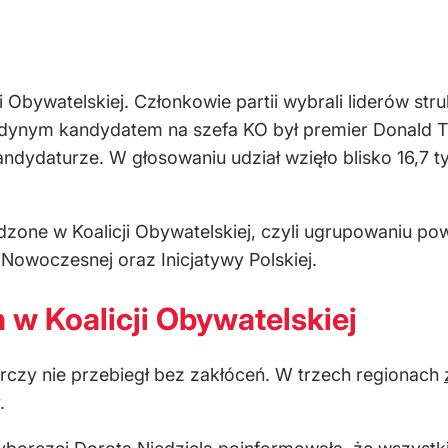
 Obywatelskiej. Członkowie partii wybrali liderów str
ynym kandydatem na szefa KO był premier Donald Tus
dydaturze. W głosowaniu udział wzięło blisko 16,7 ty
zone w Koalicji Obywatelskiej, czyli ugrupowaniu po
 Nowoczesnej oraz Inicjatywy Polskiej.
 w Koalicji Obywatelskiej
rczy nie przebiegł bez zakłóceń. W trzech regionach
.