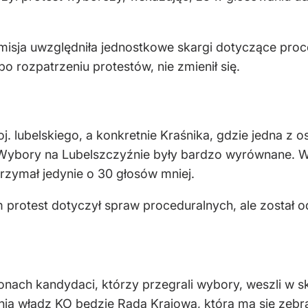
omisja uwzględniła jednostkowe skargi dotyczące pro
o rozpatrzeniu protestów, nie zmienił się.
j. lubelskiego, a konkretnie Kraśnika, gdzie jedna z 
 Wybory na Lubelszczyźnie były bardzo wyrównane. W
rzymał jedynie o 30 głosów mniej.
m protest dotyczył spraw proceduralnych, ale został 
onach kandydaci, którzy przegrali wybory, weszli w s
ia władz KO będzie Rada Krajowa, która ma się zebra