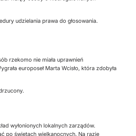
cedury udzielania prawa do głosowania.
osób rzekomo nie miała uprawnień
ygrała europoseł Marta Wcisło, która zdobyła
odrzucony.
kład wyłonionych lokalnych zarządów.
ć po świętach wielkanocnych. Na razie