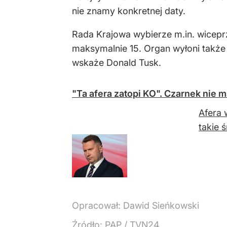
nie znamy konkretnej daty.
Rada Krajowa wybierze m.in. wiceprz
maksymalnie 15. Organ wyłoni także
wskaże Donald Tusk.
"Ta afera zatopi KO". Czarnek nie 
Afera 
takie 
Opracował:
Dawid Sieńkowski
Źródło:
PAP
/
TVN24