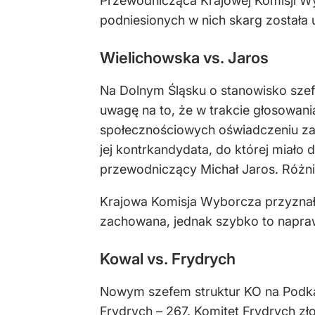
Przewodnicząca Krajowej Komisji Wy
podniesionych w nich skarg została 
Wielichowska vs. Jaros
Na Dolnym Śląsku o stanowisko szefa
uwagę na to, że w trakcie głosowan
społecznościowych oświadczeniu zarz
jej kontrkandydata, do której miał
przewodniczący Michał Jaros. Różni
Krajowa Komisja Wyborcza przyznała
zachowana, jednak szybko to napraw
Kowal vs. Frydrych
Nowym szefem struktur KO na Podkar
Frydrych – 267. Komitet Frydrych zł