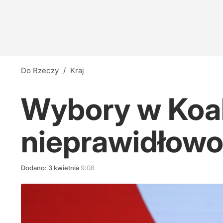
Do Rzeczy
/
Kraj
Wybory w Koali
nieprawidłowoś
Dodano:
3
kwietnia
9:08