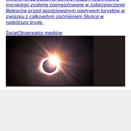
morskiego zostaną zaangażowane w zabezpieczenie
Balearów przed spodziewanym napływem turystów w
związku z całkowitym zaćmieniem Słońca w
najbliższą środę.
Świat
Obserwator mediów