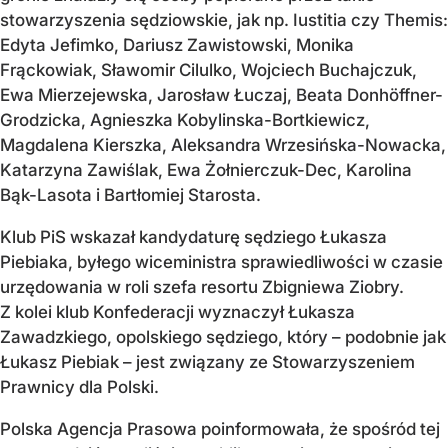
stowarzyszenia sędziowskie, jak np. Iustitia czy Themis:
Edyta Jefimko, Dariusz Zawistowski, Monika
Frąckowiak, Sławomir Cilulko, Wojciech Buchajczuk,
Ewa Mierzejewska, Jarosław Łuczaj, Beata Donhöffner-
Grodzicka, Agnieszka Kobylinska-Bortkiewicz,
Magdalena Kierszka, Aleksandra Wrzesińska-Nowacka,
Katarzyna Zawiślak, Ewa Żołnierczuk-Dec, Karolina
Bąk-Lasota i Bartłomiej Starosta.
Klub PiS wskazał kandydaturę sędziego Łukasza
Piebiaka, byłego wiceministra sprawiedliwości w czasie
urzędowania w roli szefa resortu Zbigniewa Ziobry.
Z kolei klub Konfederacji wyznaczył Łukasza
Zawadzkiego, opolskiego sędziego, który – podobnie jak
Łukasz Piebiak – jest związany ze Stowarzyszeniem
Prawnicy dla Polski.
Polska Agencja Prasowa poinformowała, że spośród tej