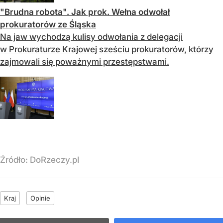
"Brudna robota". Jak prok. Wełna odwołał
prokuratorów ze Śląska
Na jaw wychodzą kulisy odwołania z delegacji
w Prokuraturze Krajowej sześciu prokuratorów, którzy
zajmowali się poważnymi przestępstwami.
Źródło:
DoRzeczy.pl
Kraj
Opinie