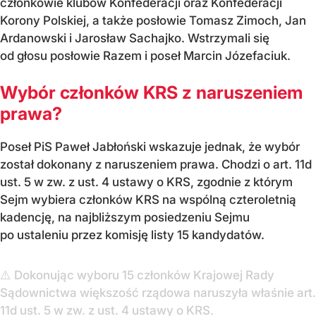
członkowie klubów Konfederacji oraz Konfederacji
Korony Polskiej, a także posłowie Tomasz Zimoch, Jan
Ardanowski i Jarosław Sachajko. Wstrzymali się
od głosu posłowie Razem i poseł Marcin Józefaciuk.
Wybór członków KRS z naruszeniem
prawa?
Poseł PiS Paweł Jabłoński wskazuje jednak, że wybór
został dokonany z naruszeniem prawa. Chodzi o art. 11d
ust. 5 w zw. z ust. 4 ustawy o KRS, zgodnie z którym
Sejm wybiera członków KRS na wspólną czteroletnią
kadencję, na najbliższym posiedzeniu Sejmu
po ustaleniu przez komisję listy 15 kandydatów.
⚠️ Dokonując wyboru 15 członków Krajowej Rady
Sądownictwa większość rządowa naruszyła właśnie art.
11d ust. 5 w zw. z ust. 4 ustawy o KRS.