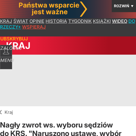
ROZWIŃ
▼
KRAJ
ŚWIAT
OPINIE
HISTORIA
TYGODNIK
KSIĄŻKI
WIDEO
DO
RZECZY+
WSPIERAJ
SUBSKRYBUJ
KRAJ
ZALOGUJ
MENU
Kraj
Nagły zwrot ws. wyboru sędziów
do KRS. "Naruszono ustawę, wybór