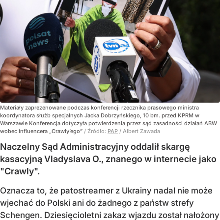
Materiały zaprezenowane podczas konferencji rzecznika prasowego ministra
koordynatora służb specjalnych Jacka Dobrzyńskiego, 10 bm. przed KPRM w
Warszawie Konferencja dotyczyła potwierdzenia przez sąd zasadności działań ABW
wobec influencera „Crawly’ego”
/ Źródło:
PAP
/
Albert Zawada
Naczelny Sąd Administracyjny oddalił skargę
kasacyjną Vladyslava O., znanego w internecie jako
"Crawly".
Oznacza to, że patostreamer z Ukrainy nadal nie może
wjechać do Polski ani do żadnego z państw strefy
Schengen. Dziesięcioletni zakaz wjazdu został nałożony