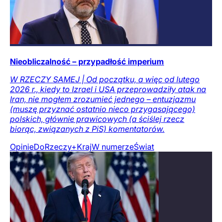
Nieobliczalność – przypadłość imperium
W RZECZY SAMEJ | Od początku, a więc od lutego
2026 r., kiedy to Izrael i USA przeprowadziły atak na
Iran, nie mogłem zrozumieć jednego – entuzjazmu
(muszę przyznać ostatnio nieco przygasającego)
polskich, głównie prawicowych (a ściślej rzecz
biorąc, związanych z PiS) komentatorów.
Opinie
DoRzeczy+
Kraj
W numerze
Świat