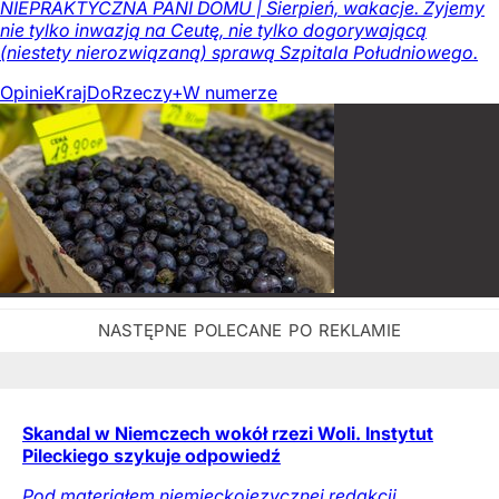
NIEPRAKTYCZNA PANI DOMU | Sierpień, wakacje. Żyjemy
nie tylko inwazją na Ceutę, nie tylko dogorywającą
(niestety nierozwiązaną) sprawą Szpitala Południowego.
Opinie
Kraj
DoRzeczy+
W numerze
Skandal w Niemczech wokół rzezi Woli. Instytut
Pileckiego szykuje odpowiedź
Pod materiałem niemieckojęzycznej redakcji