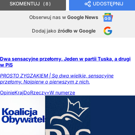
SKOMENTUJ
UDOSTĘPNIJ
8
Obserwuj nas
w
Google News
Dodaj jako
źródło w Google
Dwa sensacyjne przełomy. Jeden w partii Tuska, a drugi
w PiS
PROSTO ZYGZAKIEM | Są dwa wielkie, sensacyjne
przełomy. Najpierw o pierwszym z nich.
Opinie
Kraj
DoRzeczy+
W numerze