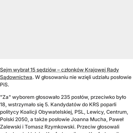
Sejm wybrał 15 sędziów – członków Krajowej Rady
Sądownictwa
. W głosowaniu nie wzięli udziału posłowie
PiS.
"Za" wyborem głosowało 235 posłów, przeciwko było
18, wstrzymało się 5. Kandydatów do KRS poparli
politycy Koalicji Obywatelskiej, PSL, Lewicy, Centrum,
Polski 2050, a także posłowie Joanna Mucha, Paweł
Zalewski i Tomasz Rzymkowski. Przeciw głosowali