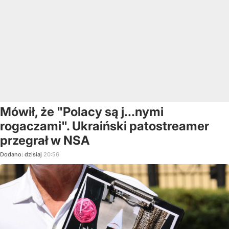
Mówił, że "Polacy są j...nymi
rogaczami". Ukraiński patostreamer
przegrał w NSA
Dodano:
dzisiaj
20:56