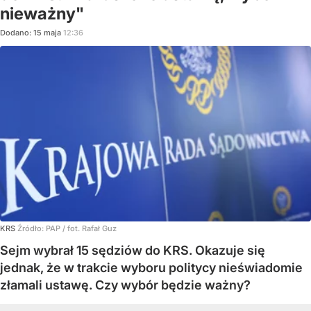
nieważny"
Dodano:
15
maja
12:36
KRS
Źródło:
PAP
/
fot. Rafał Guz
Sejm wybrał 15 sędziów do KRS. Okazuje się
jednak, że w trakcie wyboru politycy nieświadomie
złamali ustawę. Czy wybór będzie ważny?