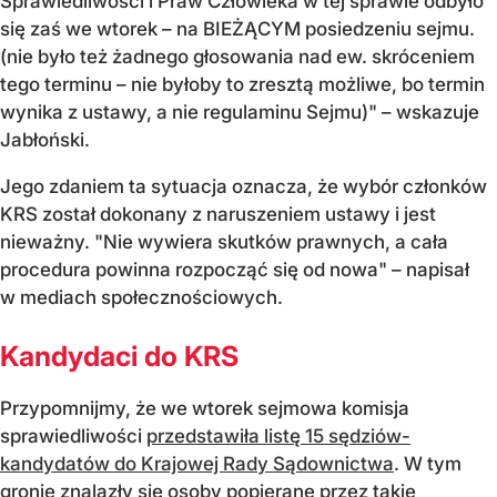
Sprawiedliwości i Praw Człowieka w tej sprawie odbyło
się zaś we wtorek – na BIEŻĄCYM posiedzeniu sejmu.
(nie było też żadnego głosowania nad ew. skróceniem
tego terminu – nie byłoby to zresztą możliwe, bo termin
wynika z ustawy, a nie regulaminu Sejmu)"
– wskazuje
Jabłoński.
Jego zdaniem ta sytuacja oznacza, że w
ybór członków
KRS został dokonany z naruszeniem ustawy i jest
nieważny. "Nie wywiera skutków prawnych, a cała
procedura powinna rozpocząć się od nowa"
– napisał
w mediach społecznościowych.
Kandydaci do KRS
Przypomnijmy, że we wtorek sejmowa komisja
sprawiedliwości
przedstawiła listę 15 sędziów-
kandydatów do Krajowej Rady Sądownictwa
. W tym
gronie znalazły się osoby popierane przez takie