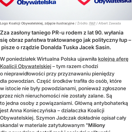
Logo Koalicji Obywatelskiej, zdjęcie ilustracyjne
/ Źródło:
PAP
/
Albert Zawada
Zza zasłony taniego PR-u rodem z lat 90. wyłania
się obraz państwa traktowanego jak polityczny łup –
pisze o rządzie Donalda Tuska Jacek Sasin.
W poniedziałek Wirtualna Polska ujawniła
kolejną aferę
Koalicji Obywatelskiej
– tym razem chodzi
o nieprawidłowości przy przyznawaniu pieniędzy
dla powodzian. Część środków trafiła do osób, które
w istocie nie były powodzianami, ponieważ zgłoszone
przez nich nieruchomości nie zostały zalane. Są
to jedna osoby z powiązaniami. Główną antybohaterką
jest Anna Konieczyńska – działaczka Koalicji
Obywatelskiej. Szymon Jadczak dokładnie opisał cały
skandal w materiale zatytułowanym "
Miliony