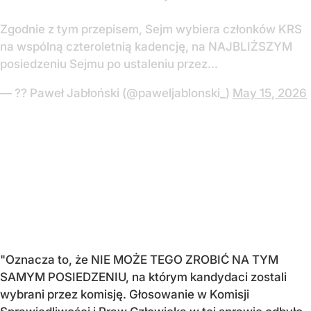
Zgodnie z tym przepisem, Sejm wybiera członków KRS
na wspólną czteroletnią kadencję, na NAJBLIŻSZYM
posiedzeniu Sejmu po ustaleniu przez…
— ?? Paweł Jabłoński (@paweljablonski_)
May 15, 2026
"Oznacza to, że NIE MOŻE TEGO ZROBIĆ NA TYM
SAMYM POSIEDZENIU, na którym kandydaci zostali
wybrani przez komisję. Głosowanie w Komisji