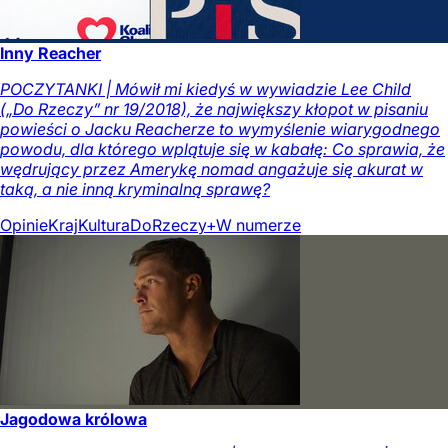
Inny Reacher
POCZYTANKI | Mówił mi kiedyś w wywiadzie Lee Child
(„Do Rzeczy” nr 19/2018), że największy kłopot w pisaniu
powieści o Jacku Reacherze to wymyślenie wiarygodnego
powodu, dla którego wplątuje się w kabałę: Co sprawia, że
wędrujący przez Amerykę nomad angażuje się akurat w
taką, a nie inną kryminalną sprawę?
Opinie
Kraj
Kultura
DoRzeczy+
W numerze
Jagodowa królowa