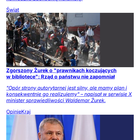
Świat
Zgorszony Żurek o "prawnikach koczujących
w bibliotece": Rząd o państwu nie zapomniał
"Opór strony autorytarnej jest silny, ale mamy plan i
konsekwentnie go realizujemy" – napisał w serwisie X
minister sprawiedliwości Waldemar Żurek.
Opinie
Kraj