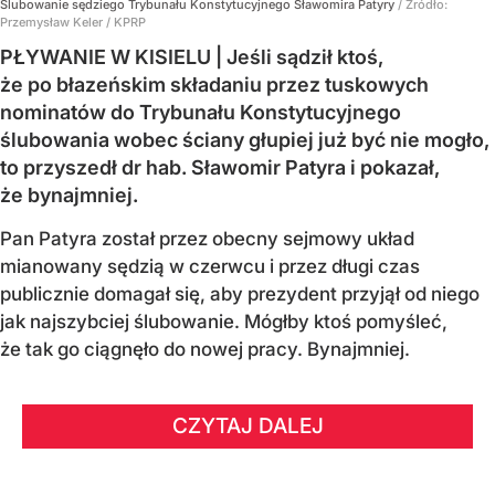
Ślubowanie sędziego Trybunału Konstytucyjnego Sławomira Patyry
/ Źródło:
Przemysław Keler / KPRP
PŁYWANIE W KISIELU | Jeśli sądził ktoś,
że po błazeńskim składaniu przez tuskowych
nominatów do Trybunału Konstytucyjnego
ślubowania wobec ściany głupiej już być nie mogło,
to przyszedł dr hab. Sławomir Patyra i pokazał,
że bynajmniej.
Pan Patyra został przez obecny sejmowy układ
mianowany sędzią w czerwcu i przez długi czas
publicznie domagał się, aby prezydent przyjął od niego
jak najszybciej ślubowanie. Mógłby ktoś pomyśleć,
że tak go ciągnęło do nowej pracy. Bynajmniej.
CZYTAJ DALEJ