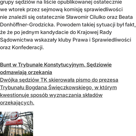
grupy sędziów na liście opublikowanej ostatecznie
we wtorek przez sejmową komisję sprawiedliwości
nie znaleźli się ostatecznie Sławomir Cilulko oraz Beata
Donhöffner-Grodzicka. Powodem takiej sytuacji był fakt,
że że po jednym kandydacie do Krajowej Rady
Sądownictwa wskazały kluby Prawa i Sprawiedliwości
oraz Konfederacji.
Bunt w Trybunale Konstytucyjnym. Sędziowie
odmawiają orzekania
Dwójka sędziów TK skierowała pismo do prezesa
Trybunału Bogdana Święczkowskiego, w którym
kwestionuje sposób wyznaczania składów
orzekających.