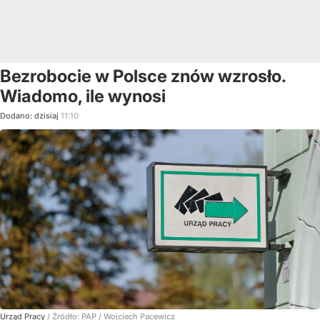
Bezrobocie w Polsce znów wzrosło.
Wiadomo, ile wynosi
Dodano:
dzisiaj
11:10
Urząd Pracy
/ Źródło:
PAP
/
Wojciech Pacewicz