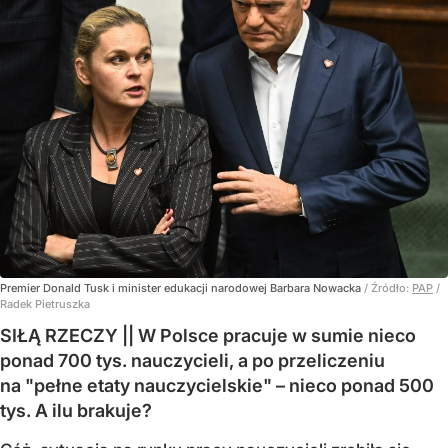
Premier Donald Tusk i minister edukacji narodowej Barbara Nowacka
/ Źródło:
PAP
/
Radek Pietruszka
SIŁĄ RZECZY || W Polsce pracuje w sumie nieco
ponad 700 tys. nauczycieli, a po przeliczeniu
na "pełne etaty nauczycielskie" – nieco ponad 500
tys. A ilu brakuje?