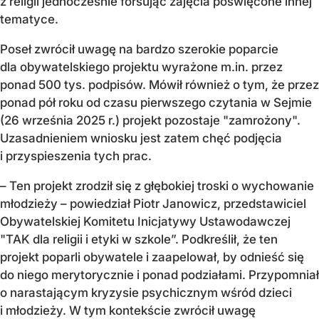
z religii jednocześnie forsując zajęcia poświęcone innej
tematyce.
Poseł zwrócił uwagę na bardzo szerokie poparcie
dla obywatelskiego projektu wyrażone m.in. przez
ponad 500 tys. podpisów. Mówił również o tym, że przez
ponad pół roku od czasu pierwszego czytania w Sejmie
(26 września 2025 r.) projekt pozostaje "zamrożony".
Uzasadnieniem wniosku jest zatem chęć podjęcia
i przyspieszenia tych prac.
– Ten projekt zrodził się z głębokiej troski o wychowanie
młodzieży – powiedział Piotr Janowicz, przedstawiciel
Obywatelskiej Komitetu Inicjatywy Ustawodawczej
"TAK dla religii i etyki w szkole”. Podkreślił, że ten
projekt poparli obywatele i zaapelował, by odnieść się
do niego merytorycznie i ponad podziałami. Przypomniał
o narastającym kryzysie psychicznym wśród dzieci
i młodzieży. W tym kontekście zwrócił uwagę