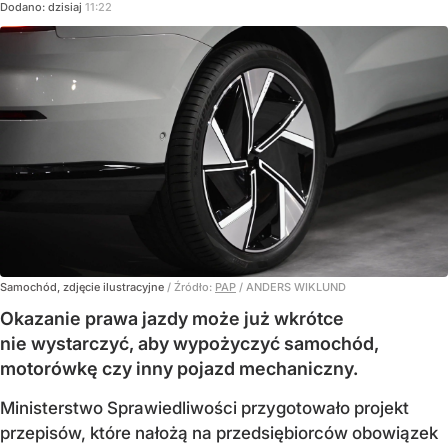
Dodano:
dzisiaj
11:22
Samochód, zdjęcie ilustracyjne
/ Źródło:
PAP
/
ANDERS WIKLUND
Okazanie prawa jazdy może już wkrótce
nie wystarczyć, aby wypożyczyć samochód,
motorówkę czy inny pojazd mechaniczny.
Ministerstwo Sprawiedliwości przygotowało projekt
przepisów, które nałożą na przedsiębiorców obowiązek