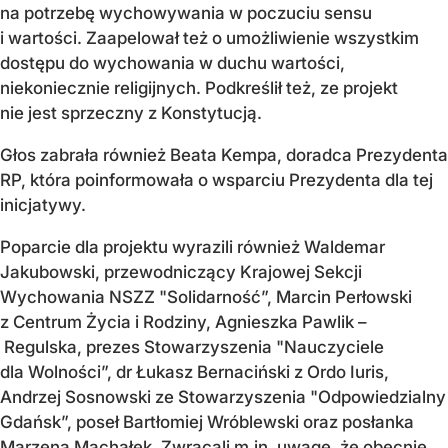
na potrzebę wychowywania w poczuciu sensu
i wartości. Zaapelował też o umożliwienie wszystkim
dostępu do wychowania w duchu wartości,
niekoniecznie religijnych. Podkreślił też, ze projekt
nie jest sprzeczny z Konstytucją.
Głos zabrała również Beata Kempa, doradca Prezydenta
RP, która poinformowała o wsparciu Prezydenta dla tej
inicjatywy.
Poparcie dla projektu wyrazili również Waldemar
Jakubowski, przewodniczący Krajowej Sekcji
Wychowania NSZZ "Solidarność”, Marcin Perłowski
z Centrum Życia i Rodziny, Agnieszka Pawlik –
Regulska, prezes Stowarzyszenia "Nauczyciele
dla Wolności”, dr Łukasz Bernaciński z Ordo Iuris,
Andrzej Sosnowski ze Stowarzyszenia "Odpowiedzialny
Gdańsk”, poseł Bartłomiej Wróblewski oraz posłanka
Marzena Machałek. Zwracali m.in. uwagę, że obecnie