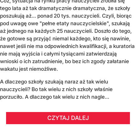
Cóż, sytuacja na rynku pracy nauczycieli zrobiła się
tego lata aż tak dramatycznie dramatyczna, że szkoły
poszukują aż… ponad 20 tys. nauczycieli. Czyli, biorąc
pod uwagę owe "pełne etaty nauczycielskie", szukają
aż jednego na każdych 25 nauczycieli. Doszło do tego,
że gotowe są przyjąć niemal każdego, kto się nawinie,
nawet jeśli nie ma odpowiednich kwalifikacji, a kuratoria
nie mają wyjścia i całymi tysiącami zatwierdzają
wnioski o ich zatrudnienie, bo bez ich zgody załatanie
wakatu jest niemożliwe.
A dlaczego szkoły szukają naraz aż tak wielu
nauczycieli? Bo tak wielu z nich szkoły właśnie
porzuciło. A dlaczego tak wielu z nich nagle...
CZYTAJ DALEJ