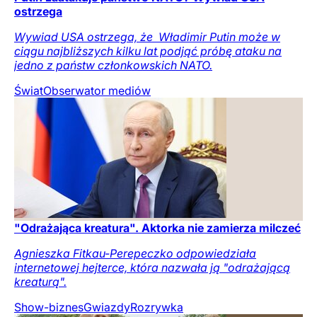
ostrzega
Wywiad USA ostrzega, że ​ Władimir Putin może w
ciągu najbliższych kilku lat podjąć próbę ataku na
jedno z państw członkowskich NATO.
Świat
Obserwator mediów
"Odrażająca kreatura". Aktorka nie zamierza milczeć
Agnieszka Fitkau-Perepeczko odpowiedziała
internetowej hejterce, która nazwała ją "odrażającą
kreaturą".
Show-biznes
Gwiazdy
Rozrywka