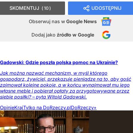
SKOMENTUJ
UDOSTĘPNIJ
10
Obserwuj nas
w
Google News
Dodaj jako
źródło w Google
Gadowski: Gdzie poszła polska pomoc na Ukrainie?
Jak można nazwać mechanizm, w myśl którego
gospodarz, żywiciel, przekazuje pieniądze na to, aby gość
zajmował kolejne pokoje, a w końcu wynajmował mu jego
własne meble i pobierał opłaty za przygotowywane przez
siebie posiłki? – pyta Witold Gadowski.
Opinie
Kraj
Tylko na DoRzeczy.pl
DoRzeczy+