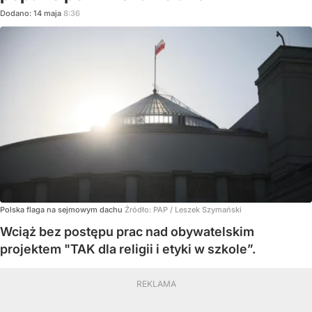
Dodano:
14
maja
8:36
Polska flaga na sejmowym dachu
Źródło:
PAP
/
Leszek Szymański
Wciąż bez postępu prac nad obywatelskim
projektem "TAK dla religii i etyki w szkole”.