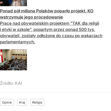
Ponad pół miliona Polaków poparło projekt. KO
wstrzymuje jego procedowanie
Prace nad obywatelskim projektem "TAK dla religii
i etyki w szkole”, popartym przez ponad 500 tys.
obywateli, zostały odłożone do czasu po wakacjach
parlamentarnych.
Źródło:
KAI
Opinie
Kraj
Religia