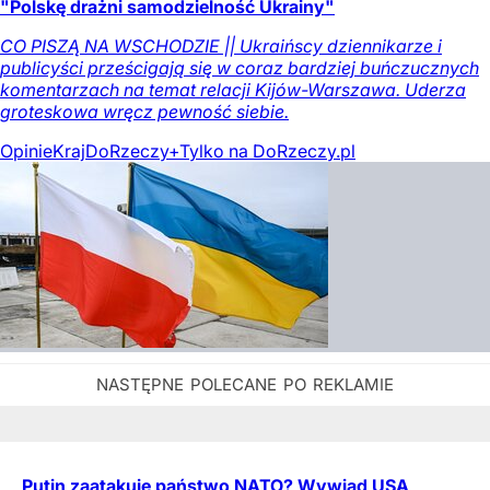
"Polskę drażni samodzielność Ukrainy"
CO PISZĄ NA WSCHODZIE || Ukraińscy dziennikarze i
publicyści prześcigają się w coraz bardziej buńczucznych
komentarzach na temat relacji Kijów-Warszawa. Uderza
groteskowa wręcz pewność siebie.
Opinie
Kraj
DoRzeczy+
Tylko na DoRzeczy.pl
Putin zaatakuje państwo NATO? Wywiad USA