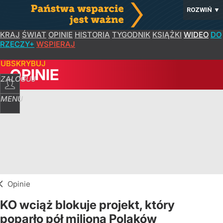
ROZWIŃ
▼
KRAJ
ŚWIAT
OPINIE
HISTORIA
TYGODNIK
KSIĄŻKI
WIDEO
DO
RZECZY+
WSPIERAJ
SUBSKRYBUJ
OPINIE
ZALOGUJ
MENU
Opinie
KO wciąż blokuje projekt, który
poparło pół miliona Polaków