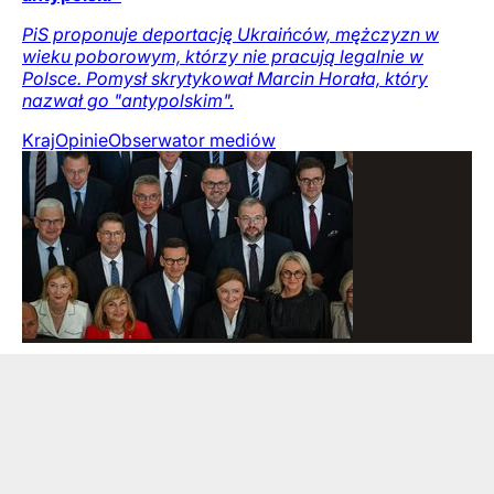
PiS proponuje deportację Ukraińców, mężczyzn w
wieku poborowym, którzy nie pracują legalnie w
Polsce. Pomysł skrytykował Marcin Horała, który
nazwał go "antypolskim".
Kraj
Opinie
Obserwator mediów