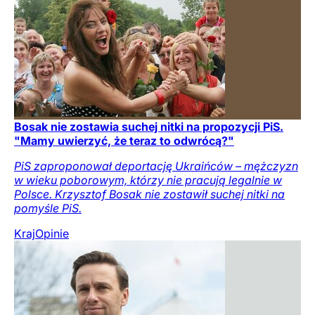
Bosak nie zostawia suchej nitki na propozycji PiS.
"Mamy uwierzyć, że teraz to odwrócą?"
PiS zaproponował deportację Ukraińców – mężczyzn
w wieku poborowym, którzy nie pracują legalnie w
Polsce. Krzysztof Bosak nie zostawił suchej nitki na
pomyśle PiS.
Kraj
Opinie