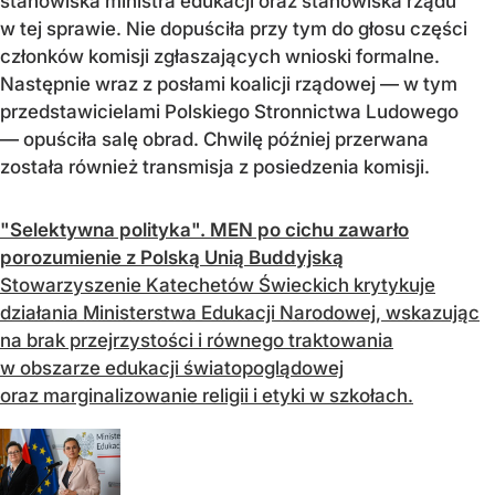
stanowiska ministra edukacji oraz stanowiska rządu
w tej sprawie. Nie dopuściła przy tym do głosu części
członków komisji zgłaszających wnioski formalne.
Następnie wraz z posłami koalicji rządowej — w tym
przedstawicielami Polskiego Stronnictwa Ludowego
— opuściła salę obrad. Chwilę później przerwana
została również transmisja z posiedzenia komisji.
"Selektywna polityka". MEN po cichu zawarło
porozumienie z Polską Unią Buddyjską
Stowarzyszenie Katechetów Świeckich krytykuje
działania Ministerstwa Edukacji Narodowej, wskazując
na brak przejrzystości i równego traktowania
w obszarze edukacji światopoglądowej
oraz marginalizowanie religii i etyki w szkołach.