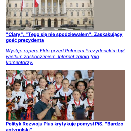
"Ciary", "Tego się nie spodziewałem". Zaskakujący
gość prezydenta
Występ rapera Eldo przed Pałacem Prezydenckim był
wielkim zaskoczeniem. Internet zalała fala
komentarzy.
Polityk Rozwoju Plus krytykuje pomysł PiS. "Bardzo
antypolski"