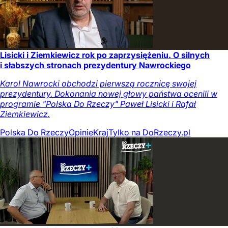
Lisicki i Ziemkiewicz rok po zaprzysiężeniu. O silnych
i słabszych stronach prezydentury Nawrockiego
Karol Nawrocki obchodzi pierwszą rocznicę swojej
prezydentury. Dokonania nowej głowy państwa ocenili w
programie "Polska Do Rzeczy" Paweł Lisicki i Rafał
Ziemkiewicz.
Polska Do Rzeczy
Opinie
Kraj
Tylko na DoRzeczy.pl