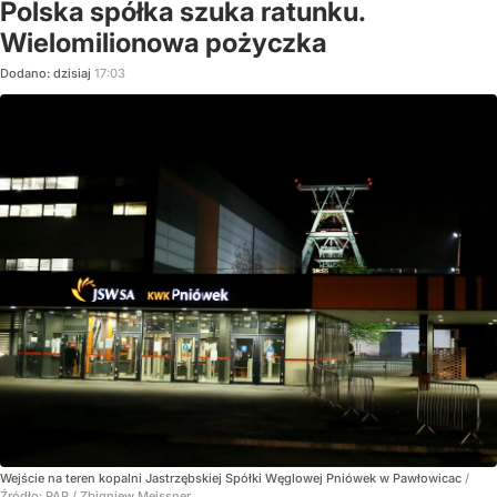
Polska spółka szuka ratunku.
Wielomilionowa pożyczka
Dodano:
dzisiaj
17:03
Wejście na teren kopalni Jastrzębskiej Spółki Węglowej Pniówek w Pawłowicac
/
Źródło:
PAP
/
Zbigniew Meissner