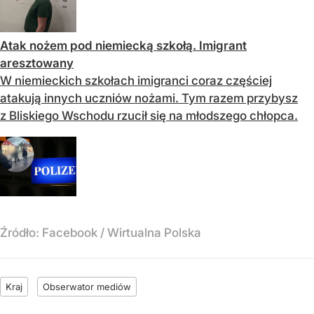
Atak nożem pod niemiecką szkołą. Imigrant
aresztowany
W niemieckich szkołach imigranci coraz częściej
atakują innych uczniów nożami. Tym razem przybysz
z Bliskiego Wschodu rzucił się na młodszego chłopca.
Źródło:
Facebook
/
Wirtualna Polska
Kraj
Obserwator mediów