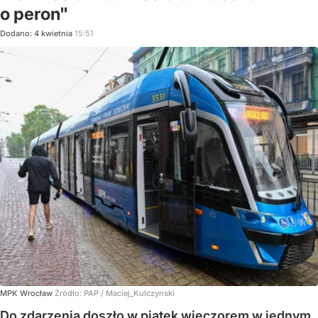
o peron"
Dodano:
4
kwietnia
15:51
MPK Wrocław
Źródło:
PAP
/
Maciej_Kulczynski
Do zdarzenia doszło w piątek wieczorem w jednym