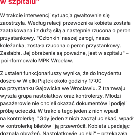
w szpitalu"
W trakcie interwencji sytuacja gwałtownie się
zaostrzyła. Według relacji przewoźnika kobieta została
zaatakowana i z dużą siłą a następnie rzucona o peron
przystankowy. "Członkini naszej załogi, nasza
koleżanka, została rzucona o peron przystankowy.
Zasłabła. Jej obrażenia są poważne, jest w szpitalu" –
poinformowało MPK Wrocław.
Z ustaleń funkcjonariuszy wynika, że do incydentu
doszło w Wielki Piątek około godziny 17:00
na przystanku Gajowicka we Wrocławiu. Z tramwaju
wyszła grupa nastolatków oraz kontrolerzy. Młodzi
pasażerowie nie chcieli okazać dokumentów i podjęli
próbę ucieczki. W trakcie tego jeden z nich wpadł
na kontrolerkę. "Gdy jeden z nich zaczął uciekać, wpadł
w kontrolerkę biletów i ją przewrócił. Kobieta upadając
doznała obrażeń. Nastolatkowie uciekli" – przekazała