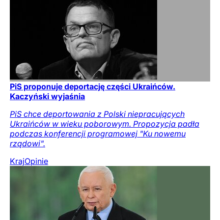
PiS proponuje deportację części Ukraińców.
Kaczyński wyjaśnia
PiS chce deportowania z Polski niepracujących
Ukraińców w wieku poborowym. Propozycja padła
podczas konferencji programowej "Ku nowemu
rządowi".
Kraj
Opinie