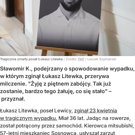
Tragicznie zmarły poseł Łukasz Litewka
/ Źródło:
PAP
/
Leszek Szymański
Sławomir K., podejrzany o spowodowanie wypadku,
w którym zginął Łukasz Litewka, przerywa
milczenie. "Żyję z piętnem zabójcy. Tak już
zostanie, bardzo tego żałuję, co się stało" –
przyznał.
Łukasz Litewka, poseł Lewicy,
zginął 23 kwietnia
w tragicznym wypadku.
Miał 36 lat. Jadąc na rowerze,
został potrącony przez samochód. Kierowca mitsubishi,
57-letni mieszkaniec Sosnowca, usłyszał zarzut