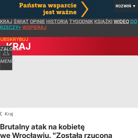
ROZWIŃ
▼
KRAJ
ŚWIAT
OPINIE
HISTORIA
TYGODNIK
KSIĄŻKI
WIDEO
DO
RZECZY+
WSPIERAJ
SUBSKRYBUJ
KRAJ
ZALOGUJ
MENU
Kraj
Brutalny atak na kobietę
we Wrocławiu. "Została rzucona