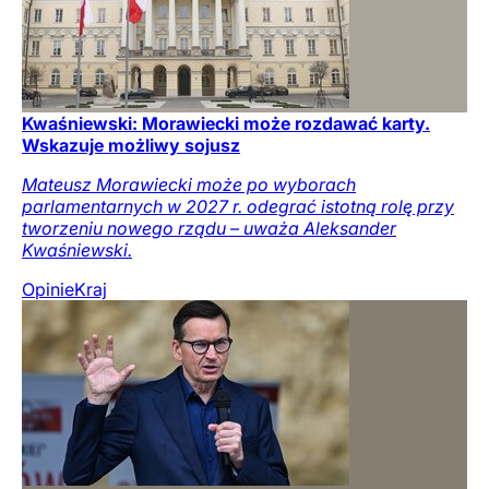
Kwaśniewski: Morawiecki może rozdawać karty.
Wskazuje możliwy sojusz
Mateusz Morawiecki może po wyborach
parlamentarnych w 2027 r. odegrać istotną rolę przy
tworzeniu nowego rządu – uważa Aleksander
Kwaśniewski.
Opinie
Kraj