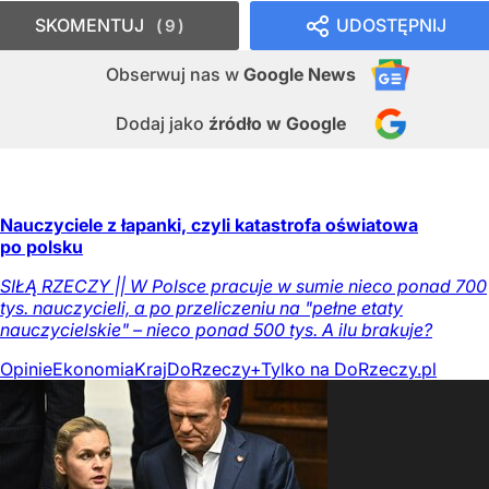
SKOMENTUJ
UDOSTĘPNIJ
9
Obserwuj nas
w
Google News
Dodaj jako
źródło w Google
Nauczyciele z łapanki, czyli katastrofa oświatowa
po polsku
SIŁĄ RZECZY || W Polsce pracuje w sumie nieco ponad 700
tys. nauczycieli, a po przeliczeniu na "pełne etaty
nauczycielskie" – nieco ponad 500 tys. A ilu brakuje?
Opinie
Ekonomia
Kraj
DoRzeczy+
Tylko na DoRzeczy.pl