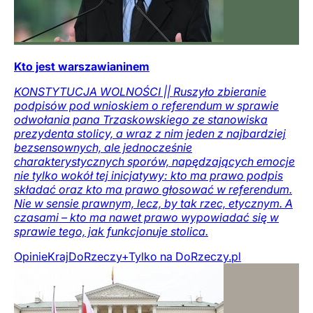
Kto jest warszawianinem
KONSTYTUCJA WOLNOŚCI || Ruszyło zbieranie
podpisów pod wnioskiem o referendum w sprawie
odwołania pana Trzaskowskiego ze stanowiska
prezydenta stolicy, a wraz z nim jeden z najbardziej
bezsensownych, ale jednocześnie
charakterystycznych sporów, napędzających emocje
nie tylko wokół tej inicjatywy: kto ma prawo podpis
składać oraz kto ma prawo głosować w referendum.
Nie w sensie prawnym, lecz, by tak rzec, etycznym. A
czasami – kto ma nawet prawo wypowiadać się w
sprawie tego, jak funkcjonuje stolica.
Opinie
Kraj
DoRzeczy+
Tylko na DoRzeczy.pl