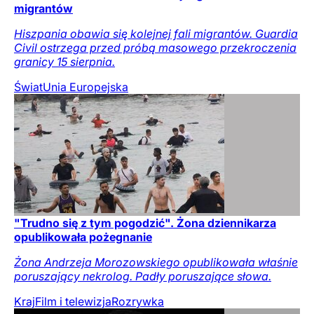
migrantów
Hiszpania obawia się kolejnej fali migrantów. Guardia
Civil ostrzega przed próbą masowego przekroczenia
granicy 15 sierpnia.
Świat
Unia Europejska
"Trudno się z tym pogodzić". Żona dziennikarza
opublikowała pożegnanie
Żona Andrzeja Morozowskiego opublikowała właśnie
poruszający nekrolog. Padły poruszające słowa.
Kraj
Film i telewizja
Rozrywka