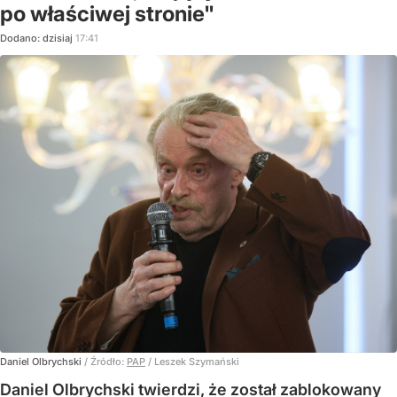
po właściwej stronie"
Dodano:
dzisiaj
17:41
Daniel Olbrychski
/ Źródło:
PAP
/
Leszek Szymański
Daniel Olbrychski twierdzi, że został zablokowany