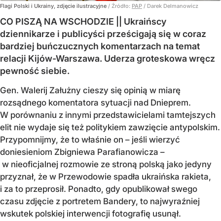
Flagi Polski i Ukrainy, zdjęcie ilustracyjne
/ Źródło:
PAP
/
Darek Delmanowicz
CO PISZĄ NA WSCHODZIE || Ukraińscy
dziennikarze i publicyści prześcigają się w coraz
bardziej buńczucznych komentarzach na temat
relacji Kijów-Warszawa. Uderza groteskowa wręcz
pewność siebie.
Gen. Walerij Załużny cieszy się opinią w miarę
rozsądnego komentatora sytuacji nad Dnieprem.
W porównaniu z innymi przedstawicielami tamtejszych
elit nie wydaje się też politykiem zawzięcie antypolskim.
Przypomnijmy, że to właśnie on – jeśli wierzyć
doniesieniom Zbigniewa Parafianowicza –
w nieoficjalnej rozmowie ze stroną polską jako jedyny
przyznał, że w Przewodowie spadła ukraińska rakieta,
i za to przeprosił. Ponadto, gdy opublikował swego
czasu zdjęcie z portretem Bandery, to najwyraźniej
wskutek polskiej interwencji fotografię usunął.