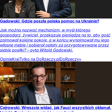
Gadowski: Gdzie poszła polska pomoc na Ukrainie?
Jak można nazwać mechanizm, w myśl którego
gospodarz, żywiciel, przekazuje pieniądze na to, aby gość
zajmował kolejne pokoje, a w końcu wynajmował mu jego
własne meble i pobierał opłaty za przygotowywane przez
siebie posiłki? – pyta Witold Gadowski.
Opinie
Kraj
Tylko na DoRzeczy.pl
DoRzeczy+
Cejrowski: Wreszcie widać, jak Fauci wszystkich okłamał.