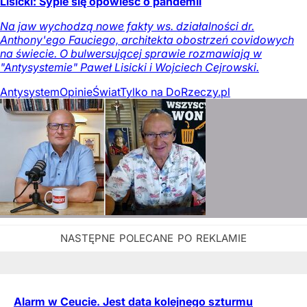
Lisicki: Sypie się opowieść o pandemii
Na jaw wychodzą nowe fakty ws. działalności dr.
Anthony'ego Fauciego, architekta obostrzeń covidowych
na świecie. O bulwersującej sprawie rozmawiają w
"Antysystemie" Paweł Lisicki i Wojciech Cejrowski.
Antysystem
Opinie
Świat
Tylko na DoRzeczy.pl
Alarm w Ceucie. Jest data kolejnego szturmu