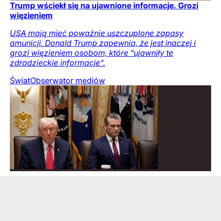
Trump wściekł się na ujawnione informacje. Grozi
więzieniem
USA mają mieć poważnie uszczuplone zapasy
amunicji. Donald Trump zapewnia, że jest inaczej i
grozi więzieniem osobom, które "ujawniły te
zdradzieckie informacje".
Świat
Obserwator mediów