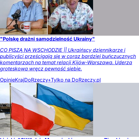
"Polskę drażni samodzielność Ukrainy"
CO PISZĄ NA WSCHODZIE || Ukraińscy dziennikarze i
publicyści prześcigają się w coraz bardziej buńczucznych
komentarzach na temat relacji Kijów-Warszawa. Uderza
groteskowa wręcz pewność siebie.
Opinie
Kraj
DoRzeczy+
Tylko na DoRzeczy.pl