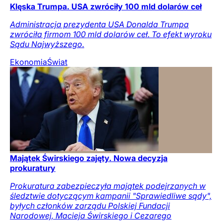
Klęska Trumpa. USA zwróciły 100 mld dolarów ceł
Administracja prezydenta USA Donalda Trumpa
zwróciła firmom 100 mld dolarów ceł. To efekt wyroku
Sądu Najwyższego.
Ekonomia
Świat
Majątek Świrskiego zajęty. Nowa decyzja
prokuratury
Prokuratura zabezpieczyła majątek podejrzanych w
śledztwie dotyczącym kampanii "Sprawiedliwe sądy",
byłych członków zarządu Polskiej Fundacji
Narodowej, Macieja Świrskiego i Cezarego