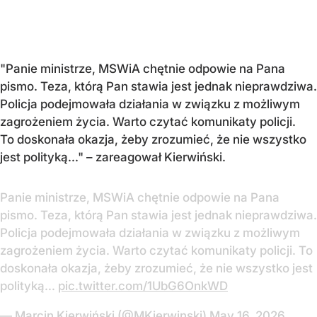
"Panie ministrze, MSWiA chętnie odpowie na Pana
pismo. Teza, którą Pan stawia jest jednak nieprawdziwa.
Policja podejmowała działania w związku z możliwym
zagrożeniem życia. Warto czytać komunikaty policji.
To doskonała okazja, żeby zrozumieć, że nie wszystko
jest polityką..." – zareagował Kierwiński.
Panie ministrze, MSWiA chętnie odpowie na Pana
pismo. Teza, którą Pan stawia jest jednak nieprawdziwa.
Policja podejmowała działania w związku z możliwym
zagrożeniem życia. Warto czytać komunikaty policji. To
doskonała okazja, żeby zrozumieć, że nie wszystko jest
polityką...
pic.twitter.com/1UbG6OnkWD
— Marcin Kierwiński (@MKierwinski)
May 16, 2026