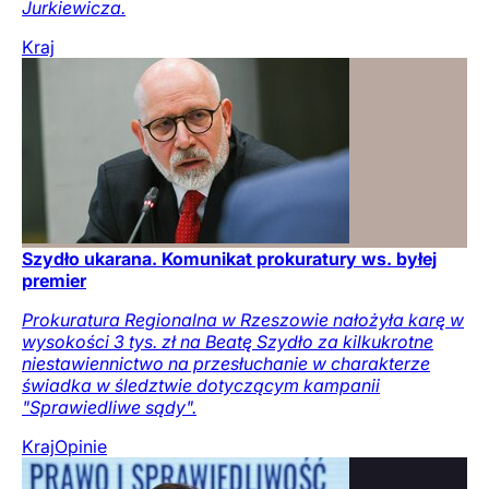
Jurkiewicza.
Kraj
Szydło ukarana. Komunikat prokuratury ws. byłej
premier
Prokuratura Regionalna w Rzeszowie nałożyła karę w
wysokości 3 tys. zł na Beatę Szydło za kilkukrotne
niestawiennictwo na przesłuchanie w charakterze
świadka w śledztwie dotyczącym kampanii
"Sprawiedliwe sądy".
Kraj
Opinie