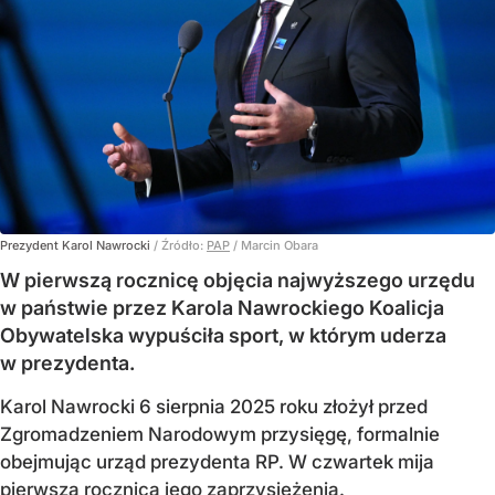
Prezydent Karol Nawrocki
/ Źródło:
PAP
/
Marcin Obara
W pierwszą rocznicę objęcia najwyższego urzędu
w państwie przez Karola Nawrockiego Koalicja
Obywatelska wypuściła sport, w którym uderza
w prezydenta.
Karol Nawrocki 6 sierpnia 2025 roku złożył przed
Zgromadzeniem Narodowym przysięgę, formalnie
obejmując urząd prezydenta RP. W czwartek mija
pierwsza rocznica jego zaprzysiężenia.