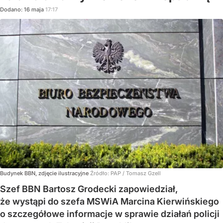
Dodano:
16
maja
17:17
Budynek BBN, zdjęcie ilustracyjne
Źródło:
PAP
/
Tomasz Gzell
Szef BBN Bartosz Grodecki zapowiedział,
że wystąpi do szefa MSWiA Marcina Kierwińskiego
o szczegółowe informacje w sprawie działań policji