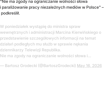
"Nie ma zgody na ograniczanie wolności słowa
i paraliżowanie pracy niezależnych mediów w Polsce" –
podkreślił.
W poniedziałek wystąpię do ministra spraw
wewnętrznych i administracji Marcina Kierwińskiego o
przedstawienie szczegółowych informacji na temat
działań podległych mu służb w sprawie nękania
dziennikarzy Telewizji Republika.
Nie ma zgody na ograniczanie wolności słowa i…
— Bartosz Grodecki (@BartoszGrodecki)
May 16, 2026