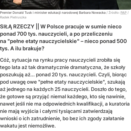
Premier Donald Tusk i minister edukacji narodowej Barbara Nowacka
/ Źródło:
PAP
/
Radek Pietruszka
SIŁĄ RZECZY || W Polsce pracuje w sumie nieco
ponad 700 tys. nauczycieli, a po przeliczeniu
na "pełne etaty nauczycielskie" – nieco ponad 500
tys. A ilu brakuje?
Cóż, sytuacja na rynku pracy nauczycieli zrobiła się
tego lata aż tak dramatycznie dramatyczna, że szkoły
poszukują aż… ponad 20 tys. nauczycieli. Czyli, biorąc
pod uwagę owe "pełne etaty nauczycielskie", szukają
aż jednego na każdych 25 nauczycieli. Doszło do tego,
że gotowe są przyjąć niemal każdego, kto się nawinie,
nawet jeśli nie ma odpowiednich kwalifikacji, a kuratoria
nie mają wyjścia i całymi tysiącami zatwierdzają
wnioski o ich zatrudnienie, bo bez ich zgody załatanie
wakatu jest niemożliwe.