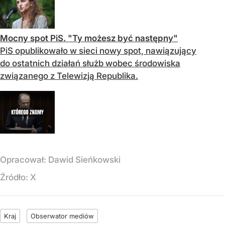
Mocny spot PiS. "Ty możesz być następny"
PiS opublikowało w sieci nowy spot, nawiązujący
do ostatnich działań służb wobec środowiska
związanego z Telewizją Republika.
Opracował:
Dawid Sieńkowski
Źródło:
X
Kraj
Obserwator mediów