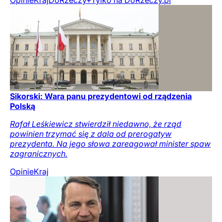
Opinie
Kraj
DoRzeczy+
Tylko na DoRzeczy.pl
Sikorski: Wara panu prezydentowi od rządzenia
Polską
Rafał Leśkiewicz stwierdził niedawno, że rząd
powinien trzymać się z dala od prerogatyw
prezydenta. Na jego słowa zareagował minister spaw
zagranicznych.
Opinie
Kraj