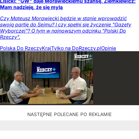
Lisicki: "GW" daje Morawieckiemu szansę. Ziemkiewicz:
Mam nadzieję, że się mylą
Czy Mateusz Morawiecki będzie w stanie wprowadzić
swoją partię do Sejmu? I czy spełni się życzenie "Gazety
Wyborczej"? O tym w najnowszym odcinku "Polski Do
Rzeczy".
Polska Do Rzeczy
Kraj
Tylko na DoRzeczy.pl
Opinie