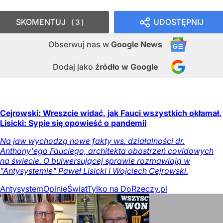
SKOMENTUJ
UDOSTĘPNIJ
3
Obserwuj nas
w
Google News
Dodaj jako
źródło w Google
Cejrowski: Wreszcie widać, jak Fauci wszystkich okłamał.
Lisicki: Sypie się opowieść o pandemii
Na jaw wychodzą nowe fakty ws. działalności dr.
Anthony'ego Fauciego, architekta obostrzeń covidowych
na świecie. O bulwersującej sprawie rozmawiają w
"Antysystemie" Paweł Lisicki i Wojciech Cejrowski.
Antysystem
Opinie
Świat
Tylko na DoRzeczy.pl