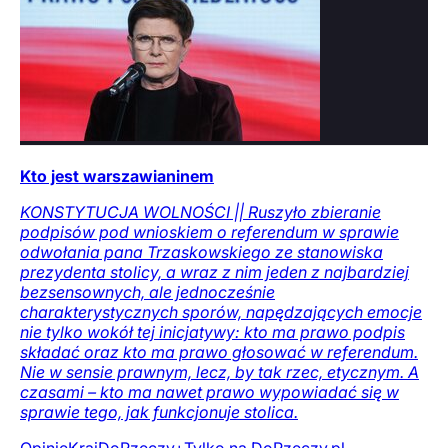
Kto jest warszawianinem
KONSTYTUCJA WOLNOŚCI || Ruszyło zbieranie
podpisów pod wnioskiem o referendum w sprawie
odwołania pana Trzaskowskiego ze stanowiska
prezydenta stolicy, a wraz z nim jeden z najbardziej
bezsensownych, ale jednocześnie
charakterystycznych sporów, napędzających emocje
nie tylko wokół tej inicjatywy: kto ma prawo podpis
składać oraz kto ma prawo głosować w referendum.
Nie w sensie prawnym, lecz, by tak rzec, etycznym. A
czasami – kto ma nawet prawo wypowiadać się w
sprawie tego, jak funkcjonuje stolica.