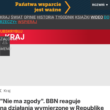
ROZWIŃ
▼
KRAJ
ŚWIAT
OPINIE
HISTORIA
TYGODNIK
KSIĄŻKI
WIDEO
DO
RZECZY+
WSPIERAJ
SUBSKRYBUJ
KRAJ
ZALOGUJ
MENU
Kraj
"Nie ma zgody". BBN reaguje
na działania wymierzone w Republikę