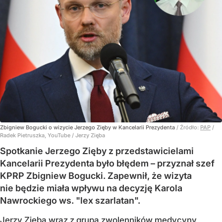
Zbigniew Bogucki o wizycie Jerzego Zięby w Kancelarii Prezydenta
/ Źródło:
PAP
/
Radek Pietruszka, YouTube / Jerzy Zięba
Spotkanie Jerzego Zięby z przedstawicielami
Kancelarii Prezydenta było błędem – przyznał szef
KPRP Zbigniew Bogucki. Zapewnił, że wizyta
nie będzie miała wpływu na decyzję Karola
Nawrockiego ws. "lex szarlatan".
Jerzy Zięba wraz z grupą zwolenników medycyny