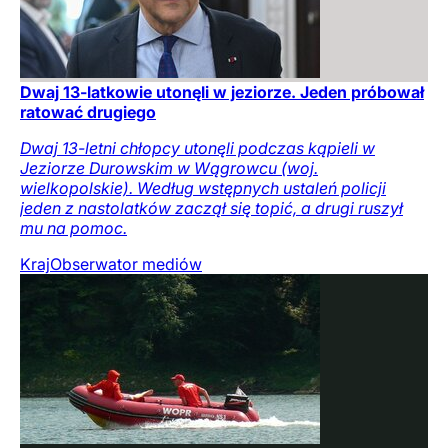
Dwaj 13-latkowie utonęli w jeziorze. Jeden próbował
ratować drugiego
Dwaj 13-letni chłopcy utonęli podczas kąpieli w
Jeziorze Durowskim w Wągrowcu (woj.
wielkopolskie). Według wstępnych ustaleń policji
jeden z nastolatków zaczął się topić, a drugi ruszył
mu na pomoc.
Kraj
Obserwator mediów