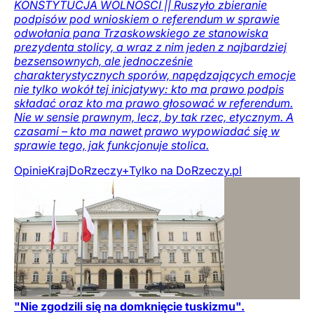
KONSTYTUCJA WOLNOŚCI || Ruszyło zbieranie
podpisów pod wnioskiem o referendum w sprawie
odwołania pana Trzaskowskiego ze stanowiska
prezydenta stolicy, a wraz z nim jeden z najbardziej
bezsensownych, ale jednocześnie
charakterystycznych sporów, napędzających emocje
nie tylko wokół tej inicjatywy: kto ma prawo podpis
składać oraz kto ma prawo głosować w referendum.
Nie w sensie prawnym, lecz, by tak rzec, etycznym. A
czasami – kto ma nawet prawo wypowiadać się w
sprawie tego, jak funkcjonuje stolica.
Opinie
Kraj
DoRzeczy+
Tylko na DoRzeczy.pl
"Nie zgodzili się na domknięcie tuskizmu".