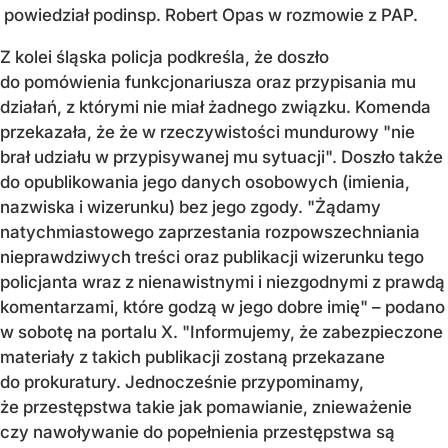
powiedział podinsp. Robert Opas w rozmowie z PAP.
Z kolei śląska policja podkreśla, że doszło
do pomówienia funkcjonariusza oraz przypisania mu
działań, z którymi nie miał żadnego związku. Komenda
przekazała, że że w rzeczywistości mundurowy "nie
brał udziału w przypisywanej mu sytuacji". Doszło także
do opublikowania jego danych osobowych (imienia,
nazwiska i wizerunku) bez jego zgody. "Żądamy
natychmiastowego zaprzestania rozpowszechniania
nieprawdziwych treści oraz publikacji wizerunku tego
policjanta wraz z nienawistnymi i niezgodnymi z prawdą
komentarzami, które godzą w jego dobre imię" – podano
w sobotę na portalu X. "Informujemy, że zabezpieczone
materiały z takich publikacji zostaną przekazane
do prokuratury. Jednocześnie przypominamy,
że przestępstwa takie jak pomawianie, znieważenie
czy nawoływanie do popełnienia przestępstwa są