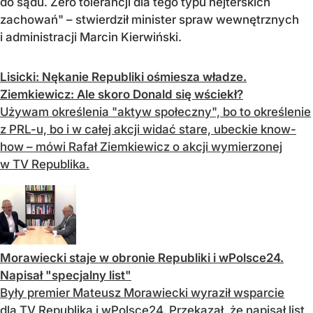
do sądu. Zero tolerancji dla tego typu hejterskich
zachowań" – stwierdził minister spraw wewnętrznych
i administracji Marcin Kierwiński.
Lisicki: Nękanie Republiki ośmiesza władze.
Ziemkiewicz: Ale skoro Donald się wściekł?
Używam określenia "aktyw społeczny", bo to określenie
z PRL-u, bo i w całej akcji widać stare, ubeckie know-
how – mówi Rafał Ziemkiewicz o akcji wymierzonej
w TV Republika.
Morawiecki staje w obronie Republiki i wPolsce24.
Napisał "specjalny list"
Były premier Mateusz Morawiecki wyraził wsparcie
dla TV Republika i wPolsce24. Przekazał, że napisał list