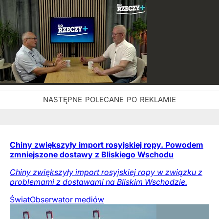
Chiny zwiększyły import rosyjskiej ropy. Powodem
zmniejszone dostawy z Bliskiego Wschodu
Chiny zwiększyły import rosyjskiej ropy w związku z
problemami z dostawami na Bliskim Wschodzie.
Świat
Obserwator mediów