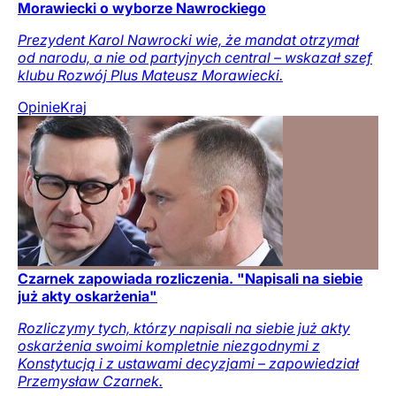
Morawiecki o wyborze Nawrockiego
Prezydent Karol Nawrocki wie, że mandat otrzymał
od narodu, a nie od partyjnych central – wskazał szef
klubu Rozwój Plus Mateusz Morawiecki.
Opinie
Kraj
Czarnek zapowiada rozliczenia. "Napisali na siebie
już akty oskarżenia"
Rozliczymy tych, którzy napisali na siebie już akty
oskarżenia swoimi kompletnie niezgodnymi z
Konstytucją i z ustawami decyzjami – zapowiedział
Przemysław Czarnek.