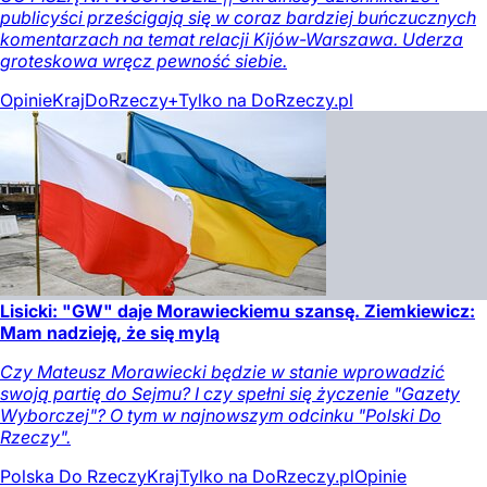
publicyści prześcigają się w coraz bardziej buńczucznych
komentarzach na temat relacji Kijów-Warszawa. Uderza
groteskowa wręcz pewność siebie.
Opinie
Kraj
DoRzeczy+
Tylko na DoRzeczy.pl
Lisicki: "GW" daje Morawieckiemu szansę. Ziemkiewicz:
Mam nadzieję, że się mylą
Czy Mateusz Morawiecki będzie w stanie wprowadzić
swoją partię do Sejmu? I czy spełni się życzenie "Gazety
Wyborczej"? O tym w najnowszym odcinku "Polski Do
Rzeczy".
Polska Do Rzeczy
Kraj
Tylko na DoRzeczy.pl
Opinie