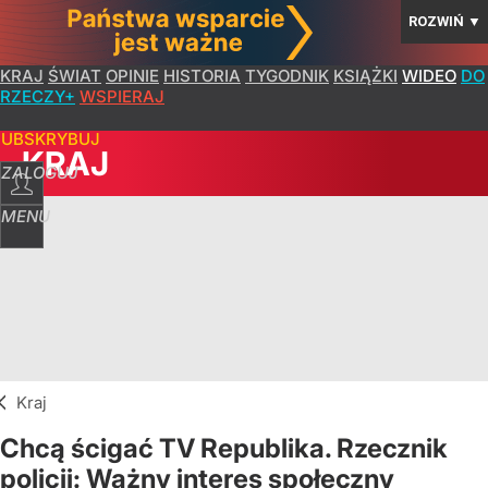
ROZWIŃ
▼
KRAJ
ŚWIAT
OPINIE
HISTORIA
TYGODNIK
KSIĄŻKI
WIDEO
DO
RZECZY+
WSPIERAJ
SUBSKRYBUJ
KRAJ
ZALOGUJ
MENU
Kraj
Chcą ścigać TV Republika. Rzecznik
policji: Ważny interes społeczny