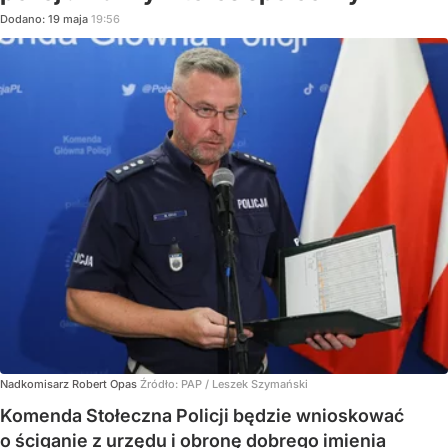
Dodano:
19
maja
19:56
Nadkomisarz Robert Opas
Źródło:
PAP
/
Leszek Szymański
Komenda Stołeczna Policji będzie wnioskować
o ściganie z urzędu i obronę dobrego imienia