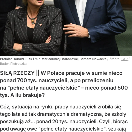
Premier Donald Tusk i minister edukacji narodowej Barbara Nowacka
/ Źródło:
PAP
/
Radek Pietruszka
SIŁĄ RZECZY || W Polsce pracuje w sumie nieco
ponad 700 tys. nauczycieli, a po przeliczeniu
na "pełne etaty nauczycielskie" – nieco ponad 500
tys. A ilu brakuje?
Cóż, sytuacja na rynku pracy nauczycieli zrobiła się
tego lata aż tak dramatycznie dramatyczna, że szkoły
poszukują aż… ponad 20 tys. nauczycieli. Czyli, biorąc
pod uwagę owe "pełne etaty nauczycielskie", szukają