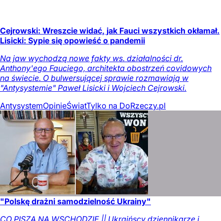
Cejrowski: Wreszcie widać, jak Fauci wszystkich okłamał.
Lisicki: Sypie się opowieść o pandemii
Na jaw wychodzą nowe fakty ws. działalności dr.
Anthony'ego Fauciego, architekta obostrzeń covidowych
na świecie. O bulwersującej sprawie rozmawiają w
"Antysystemie" Paweł Lisicki i Wojciech Cejrowski.
Antysystem
Opinie
Świat
Tylko na DoRzeczy.pl
"Polskę drażni samodzielność Ukrainy"
CO PISZĄ NA WSCHODZIE || Ukraińscy dziennikarze i