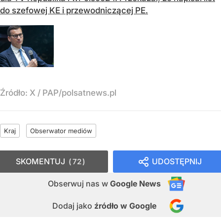
do szefowej KE i przewodniczącej PE.
Źródło:
X
/
PAP/polsatnews.pl
Kraj
Obserwator mediów
SKOMENTUJ
UDOSTĘPNIJ
72
Obserwuj nas
w
Google News
Dodaj jako
źródło w Google