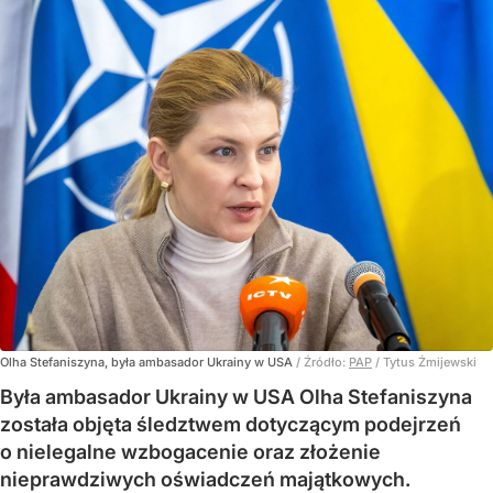
Olha Stefaniszyna, była ambasador Ukrainy w USA
/ Źródło:
PAP
/
Tytus Żmijewski
Była ambasador Ukrainy w USA Olha Stefaniszyna
została objęta śledztwem dotyczącym podejrzeń
o nielegalne wzbogacenie oraz złożenie
nieprawdziwych oświadczeń majątkowych.