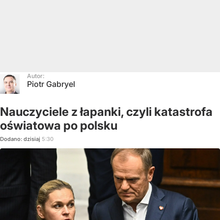
Autor:
Piotr Gabryel
Nauczyciele z łapanki, czyli katastrofa
oświatowa po polsku
Dodano:
dzisiaj
5:30