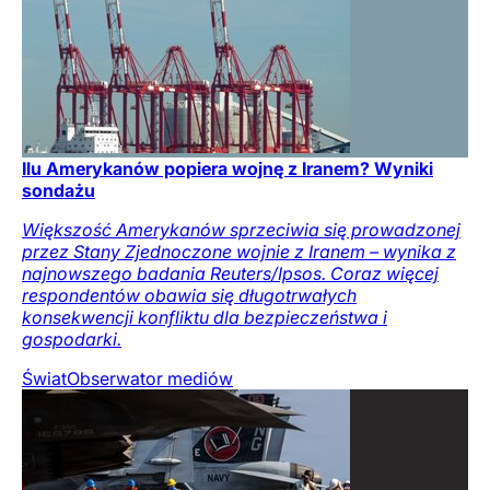
Ilu Amerykanów popiera wojnę z Iranem? Wyniki
sondażu
Większość Amerykanów sprzeciwia się prowadzonej
przez Stany Zjednoczone wojnie z Iranem – wynika z
najnowszego badania Reuters/Ipsos. Coraz więcej
respondentów obawia się długotrwałych
konsekwencji konfliktu dla bezpieczeństwa i
gospodarki.
Świat
Obserwator mediów