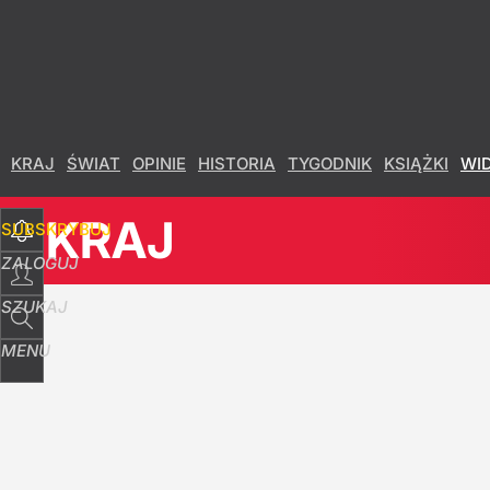
Udostępnij
11
Skomentuj
KRAJ
ŚWIAT
OPINIE
HISTORIA
TYGODNIK
KSIĄŻKI
WI
KRAJ
SUBSKRYBUJ
ZALOGUJ
SZUKAJ
MENU