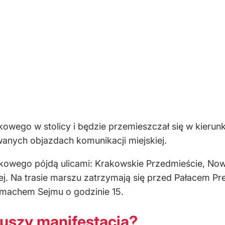
owego w stolicy i będzie przemieszczał się w kierun
wanych objazdach komunikacji miejskiej.
kowego pójdą ulicami: Krakowskie Przedmieście, Nowy
iej. Na trasie marszu zatrzymają się przed Pałacem P
 gmachem Sejmu o godzinie 15.
ruszy manifestacja?