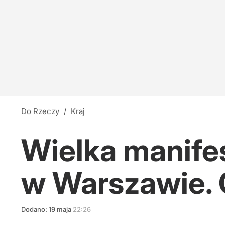
Do Rzeczy
/
Kraj
Wielka manifes
w Warszawie. 
Dodano:
19
maja
22:26