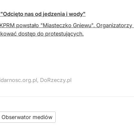
Odcięto nas od jedzenia i wody"
KPRM powstało "Miasteczko Gniewu". Organizatorzy ska
kować dostęp do protestujących.
idarnosc.org.pl, DoRzeczy.pl
Obserwator mediów