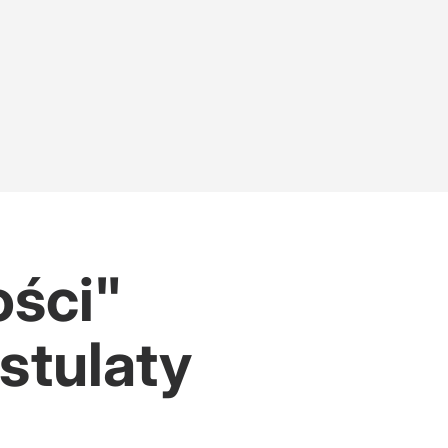
ości"
stulaty