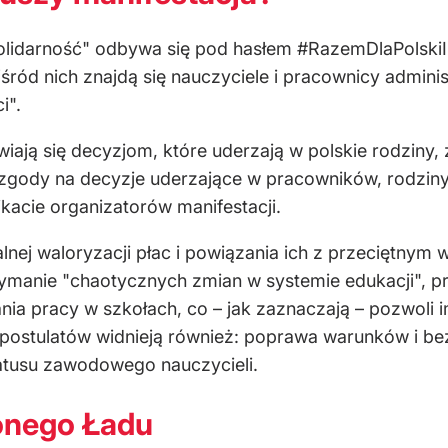
lidarność" odbywa się pod hasłem #RazemDlaPolskiIP
ód nich znajdą się nauczyciele i pracownicy administr
i".
ają się decyzjom, które uderzają w polskie rodziny, z
zgody na decyzje uderzające w pracowników, rodziny,
kacie organizatorów manifestacji.
alnej waloryzacji płac i powiązania ich z przeciętny
rzymanie "chaotycznych zmian w systemie edukacji", 
a pracy w szkołach, co – jak zaznaczają – pozwoli i
 postulatów widnieją również: poprawa warunków i bez
tatusu zawodowego nauczycieli.
lonego Ładu