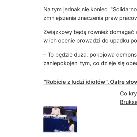
Na tym jednak nie koniec. "Solidar
zmniejszania znaczenia praw pracow
Związkowy będą również domagać się
w ich ocenie prowadzi do upadku pol
– To będzie duża, pokojowa demonstra
zaniepokojeni tym, co dzieje się ob
"Robicie z ludzi idiotów". Ostre sł
Co kry
Brukse