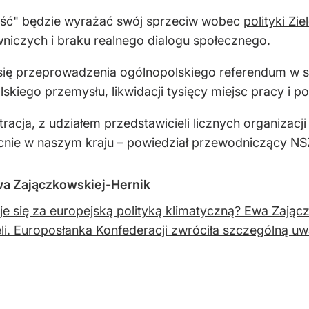
ność" będzie wyrażać swój sprzeciw wobec
polityki Zi
niczych i braku realnego dialogu społecznego.
 przeprowadzenia ogólnopolskiego referendum w spraw
skiego przemysłu, likwidacji tysięcy miejsc pracy i 
cja, z udziałem przedstawicieli licznych organizacji
ecnie w naszym kraju – powiedział przewodniczący NS
owa Zajączkowskiej-Hernik
je się za europejską polityką klimatyczną? Ewa Zając
li. Europosłanka Konfederacji zwróciła szczególną u