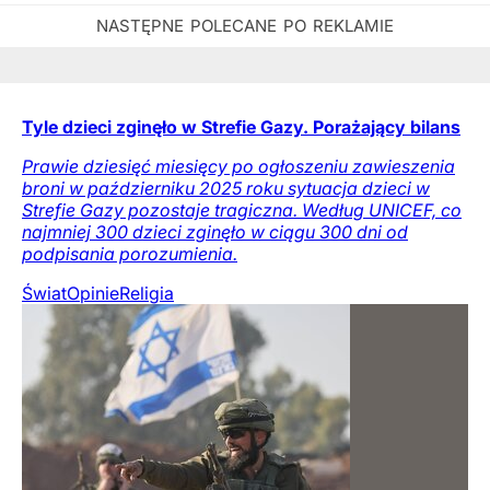
Tyle dzieci zginęło w Strefie Gazy. Porażający bilans
Prawie dziesięć miesięcy po ogłoszeniu zawieszenia
broni w październiku 2025 roku sytuacja dzieci w
Strefie Gazy pozostaje tragiczna. Według UNICEF, co
najmniej 300 dzieci zginęło w ciągu 300 dni od
podpisania porozumienia.
Świat
Opinie
Religia