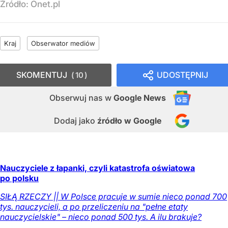
Źródło:
Onet.pl
Kraj
Obserwator mediów
SKOMENTUJ
UDOSTĘPNIJ
10
Obserwuj nas
w
Google News
Dodaj jako
źródło w Google
Nauczyciele z łapanki, czyli katastrofa oświatowa
po polsku
SIŁĄ RZECZY || W Polsce pracuje w sumie nieco ponad 700
tys. nauczycieli, a po przeliczeniu na "pełne etaty
nauczycielskie" – nieco ponad 500 tys. A ilu brakuje?