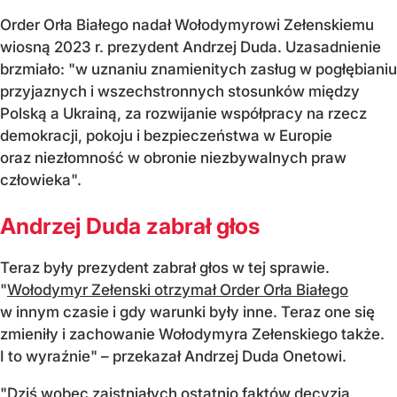
Order Orła Białego nadał Wołodymyrowi Zełenskiemu
wiosną 2023 r. prezydent Andrzej Duda. Uzasadnienie
brzmiało: "w uznaniu znamienitych zasług w pogłębianiu
przyjaznych i wszechstronnych stosunków między
Polską a Ukrainą, za rozwijanie współpracy na rzecz
demokracji, pokoju i bezpieczeństwa w Europie
oraz niezłomność w obronie niezbywalnych praw
człowieka".
Andrzej Duda zabrał głos
Teraz były prezydent zabrał głos w tej sprawie.
"
Wołodymyr Zełenski otrzymał Order Orła Białego
w innym czasie i gdy warunki były inne. Teraz one się
zmieniły i zachowanie Wołodymyra Zełenskiego także.
I to wyraźnie" – przekazał Andrzej Duda Onetowi.
"Dziś wobec zaistniałych ostatnio faktów decyzja