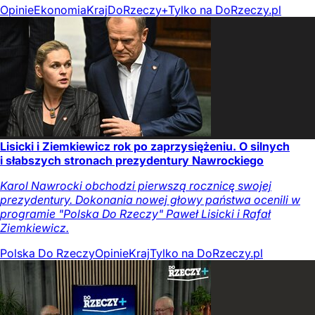
Opinie
Ekonomia
Kraj
DoRzeczy+
Tylko na DoRzeczy.pl
Lisicki i Ziemkiewicz rok po zaprzysiężeniu. O silnych
i słabszych stronach prezydentury Nawrockiego
Karol Nawrocki obchodzi pierwszą rocznicę swojej
prezydentury. Dokonania nowej głowy państwa ocenili w
programie "Polska Do Rzeczy" Paweł Lisicki i Rafał
Ziemkiewicz.
Polska Do Rzeczy
Opinie
Kraj
Tylko na DoRzeczy.pl