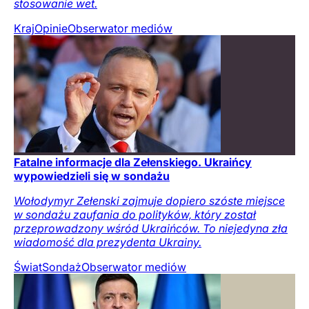
stosowanie wet.
Kraj
Opinie
Obserwator mediów
Fatalne informacje dla Zełenskiego. Ukraińcy
wypowiedzieli się w sondażu
Wołodymyr Zełenski zajmuje dopiero szóste miejsce
w sondażu zaufania do polityków, który został
przeprowadzony wśród Ukraińców. To niejedyna zła
wiadomość dla prezydenta Ukrainy.
Świat
Sondaż
Obserwator mediów