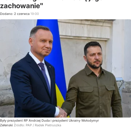
zachowanie"
Dodano:
2
czerwca
19:00
Były prezydent RP Andrzej Duda i prezydent Ukrainy Wołodymyr
Zełenski
Źródło:
PAP
/
Radek Pietruszka