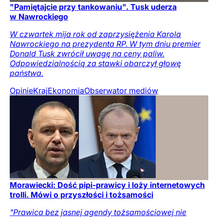
"Pamiętajcie przy tankowaniu". Tusk uderza
w Nawrockiego
W czwartek mija rok od zaprzysiężenia Karola
Nawrockiego na prezydenta RP. W tym dniu premier
Donald Tusk zwrócił uwagę na ceny paliw.
Odpowiedzialnością za stawki obarczył głowę
państwa.
Opinie
Kraj
Ekonomia
Obserwator mediów
Morawiecki: Dość pipi-prawicy i loży internetowych
trolli. Mówi o przyszłości i tożsamości
"Prawica bez jasnej agendy tożsamościowej nie