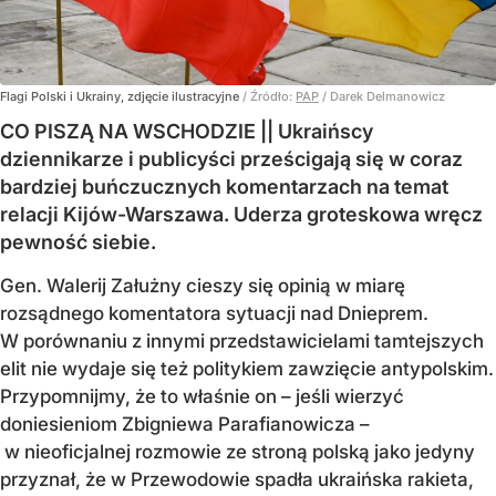
Flagi Polski i Ukrainy, zdjęcie ilustracyjne
/ Źródło:
PAP
/
Darek Delmanowicz
CO PISZĄ NA WSCHODZIE || Ukraińscy
dziennikarze i publicyści prześcigają się w coraz
bardziej buńczucznych komentarzach na temat
relacji Kijów-Warszawa. Uderza groteskowa wręcz
pewność siebie.
Gen. Walerij Załużny cieszy się opinią w miarę
rozsądnego komentatora sytuacji nad Dnieprem.
W porównaniu z innymi przedstawicielami tamtejszych
elit nie wydaje się też politykiem zawzięcie antypolskim.
Przypomnijmy, że to właśnie on – jeśli wierzyć
doniesieniom Zbigniewa Parafianowicza –
w nieoficjalnej rozmowie ze stroną polską jako jedyny
przyznał, że w Przewodowie spadła ukraińska rakieta,