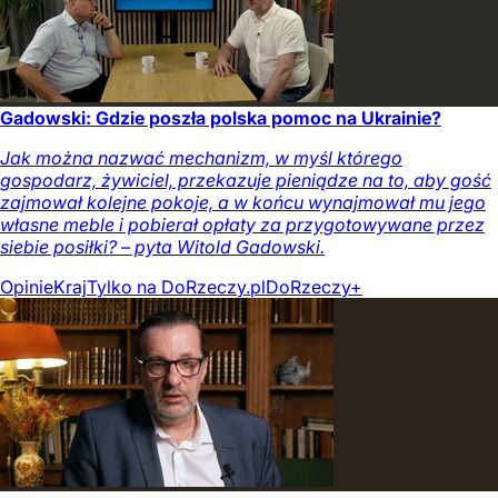
Gadowski: Gdzie poszła polska pomoc na Ukrainie?
Jak można nazwać mechanizm, w myśl którego
gospodarz, żywiciel, przekazuje pieniądze na to, aby gość
zajmował kolejne pokoje, a w końcu wynajmował mu jego
własne meble i pobierał opłaty za przygotowywane przez
siebie posiłki? – pyta Witold Gadowski.
Opinie
Kraj
Tylko na DoRzeczy.pl
DoRzeczy+