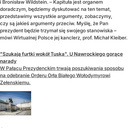
i Bronisław Wildstein. – Kapituła jest organem
doradczym, będziemy dyskutować na ten temat,
przedstawimy wszystkie argumenty, zobaczymy,
czy są jakieś argumenty przeciw. Myślę, że Pan
prezydent będzie trzymał się swojego stanowiska –
mówi Wirtualnej Polsce jej kanclerz, prof. Michał Kleiber.
"Szukają furtki wokół Tuska". U Nawrockiego gorące
narady
W Pałacu Prezydenckim trwają poszukiwania sposobu
na odebranie Orderu Orła Białego Wołodymyrowi
Zełenskiemu.