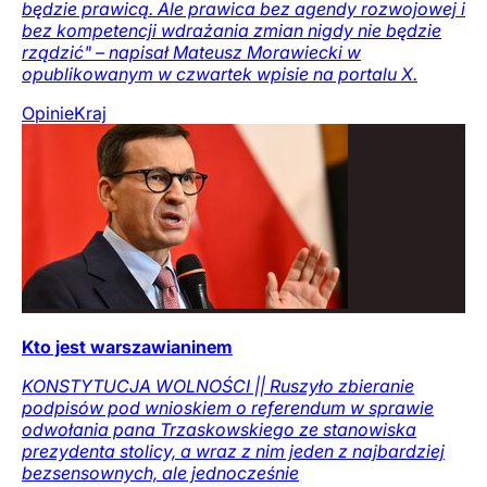
będzie prawicą. Ale prawica bez agendy rozwojowej i
bez kompetencji wdrażania zmian nigdy nie będzie
rządzić" – napisał Mateusz Morawiecki w
opublikowanym w czwartek wpisie na portalu X.
Opinie
Kraj
Kto jest warszawianinem
KONSTYTUCJA WOLNOŚCI || Ruszyło zbieranie
podpisów pod wnioskiem o referendum w sprawie
odwołania pana Trzaskowskiego ze stanowiska
prezydenta stolicy, a wraz z nim jeden z najbardziej
bezsensownych, ale jednocześnie