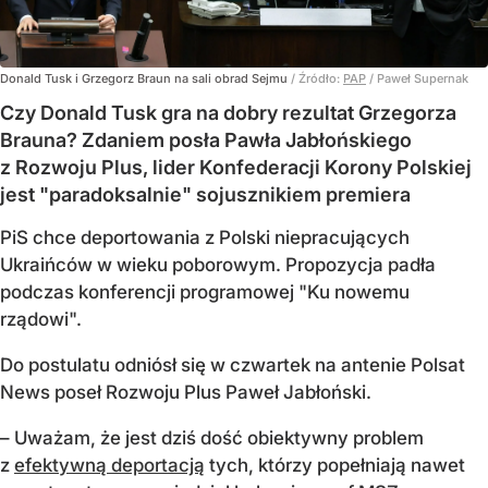
Donald Tusk i Grzegorz Braun na sali obrad Sejmu
/ Źródło:
PAP
/
Paweł Supernak
Czy Donald Tusk gra na dobry rezultat Grzegorza
Brauna? Zdaniem posła Pawła Jabłońskiego
z Rozwoju Plus, lider Konfederacji Korony Polskiej
jest "paradoksalnie" sojusznikiem premiera
PiS chce deportowania z Polski niepracujących
Ukraińców w wieku poborowym. Propozycja padła
podczas konferencji programowej "Ku nowemu
rządowi".
Do postulatu odniósł się w czwartek na antenie Polsat
News poseł Rozwoju Plus Paweł Jabłoński.
– Uważam, że jest dziś dość obiektywny problem
z
efektywną deportacją
tych, którzy popełniają nawet