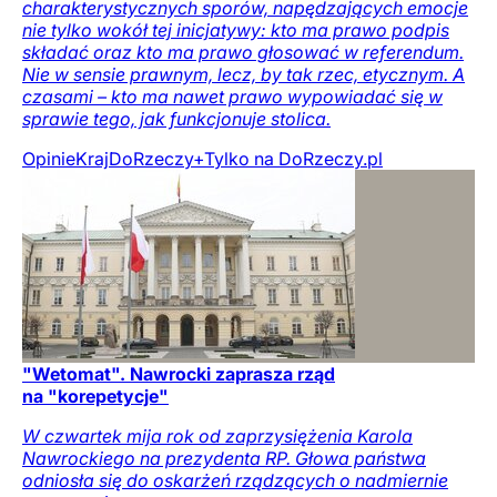
charakterystycznych sporów, napędzających emocje
nie tylko wokół tej inicjatywy: kto ma prawo podpis
składać oraz kto ma prawo głosować w referendum.
Nie w sensie prawnym, lecz, by tak rzec, etycznym. A
czasami – kto ma nawet prawo wypowiadać się w
sprawie tego, jak funkcjonuje stolica.
Opinie
Kraj
DoRzeczy+
Tylko na DoRzeczy.pl
"Wetomat". Nawrocki zaprasza rząd
na "korepetycje"
W czwartek mija rok od zaprzysiężenia Karola
Nawrockiego na prezydenta RP. Głowa państwa
odniosła się do oskarżeń rządzących o nadmiernie