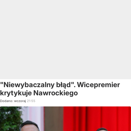
"Niewybaczalny błąd". Wicepremier
krytykuje Nawrockiego
Dodano:
wczoraj
21:55