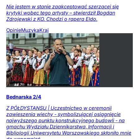
Nie jestem w stanie zaakceptować szerzącej się
krytyki wobec tego artysty – stwierdził Bogdan
Zdrojewski z KO. Chodzi o rapera Eldo.
Opinie
Muzyka
Kraj
Bednarska 2/4
Z PÓŁDYSTANSU | Uczestnictwo w ceremonii
zawieszenia wiechy - symbolizującej osiągnięcie
najwyższego punktu konstrukcyjnego budowli - na
gmachu Wydziału Dziennikarstwa, Informacji i
Bibliologii Uniwersytetu Warszawskiego skłoniło mnie