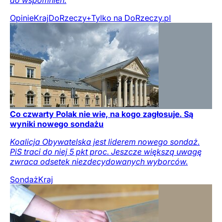
do wspomnień.
Opinie
Kraj
DoRzeczy+
Tylko na DoRzeczy.pl
Co czwarty Polak nie wie, na kogo zagłosuje. Są
wyniki nowego sondażu
Koalicja Obywatelska jest liderem nowego sondaż.
PiS traci do niej 5 pkt proc. Jeszcze większą uwagę
zwraca odsetek niezdecydowanych wyborców.
Sondaż
Kraj