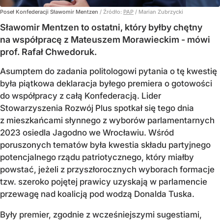
Poseł Konfederacji Sławomir Mentzen
/ Źródło:
PAP
/
Marian Zubrzycki
Sławomir Mentzen to ostatni, który byłby chętny
na współpracę z Mateuszem Morawieckim - mówi
prof. Rafał Chwedoruk.
Asumptem do zadania politologowi pytania o tę kwestię
była piątkowa deklaracja byłego premiera o gotowości
do współpracy z całą Konfederacją. Lider
Stowarzyszenia Rozwój Plus spotkał się tego dnia
z mieszkańcami słynnego z wyborów parlamentarnych
2023 osiedla Jagodno we Wrocławiu. Wśród
poruszonych tematów była kwestia składu partyjnego
potencjalnego rządu patriotycznego, który miałby
powstać, jeżeli z przyszłorocznych wyborach formacje
tzw. szeroko pojętej prawicy uzyskają w parlamencie
przewagę nad koalicją pod wodzą Donalda Tuska.
Były premier, zgodnie z wcześniejszymi sugestiami,