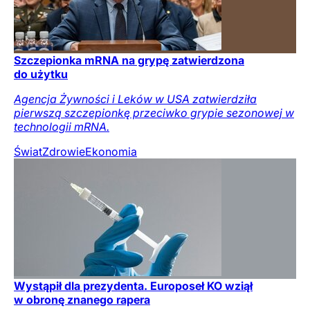
Szczepionka mRNA na grypę zatwierdzona
do użytku
Agencja Żywności i Leków w USA zatwierdziła
pierwszą szczepionkę przeciwko grypie sezonowej w
technologii mRNA.
Świat
Zdrowie
Ekonomia
Wystąpił dla prezydenta. Europoseł KO wziął
w obronę znanego rapera