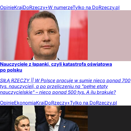
Opinie
Kraj
DoRzeczy+
W numerze
Tylko na DoRzeczy.pl
Nauczyciele z łapanki, czyli katastrofa oświatowa
po polsku
SIŁĄ RZECZY || W Polsce pracuje w sumie nieco ponad 700
tys. nauczycieli, a po przeliczeniu na "pełne etaty
nauczycielskie" – nieco ponad 500 tys. A ilu brakuje?
Opinie
Ekonomia
Kraj
DoRzeczy+
Tylko na DoRzeczy.pl