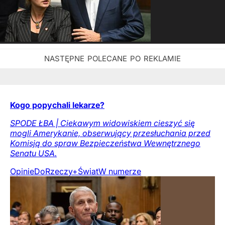
Kogo popychali lekarze?
SPODE ŁBA | Ciekawym widowiskiem cieszyć się
mogli Amerykanie, obserwujący przesłuchania przed
Komisją do spraw Bezpieczeństwa Wewnętrznego
Senatu USA.
Opinie
DoRzeczy+
Świat
W numerze