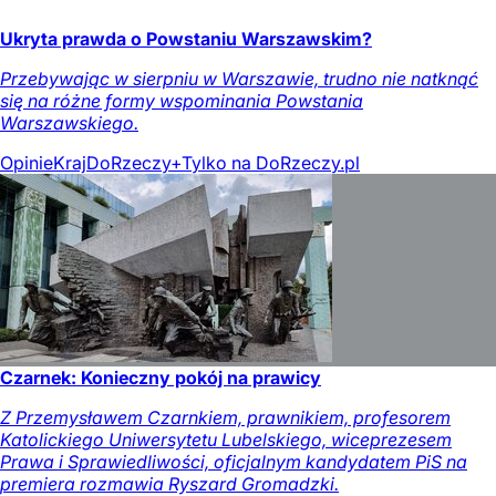
Ukryta prawda o Powstaniu Warszawskim?
Przebywając w sierpniu w Warszawie, trudno nie natknąć
się na różne formy wspominania Powstania
Warszawskiego.
Opinie
Kraj
DoRzeczy+
Tylko na DoRzeczy.pl
Czarnek: Konieczny pokój na prawicy
Z Przemysławem Czarnkiem, prawnikiem, profesorem
Katolickiego Uniwersytetu Lubelskiego, wiceprezesem
Prawa i Sprawiedliwości, oficjalnym kandydatem PiS na
premiera rozmawia Ryszard Gromadzki.