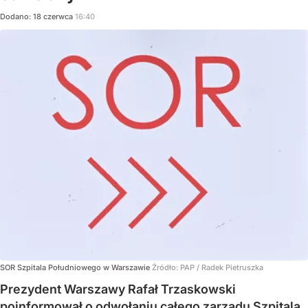
Dodano:
18
czerwca
16:40
SOR Szpitala Południowego w Warszawie
Źródło:
PAP
/
Radek Pietruszka
Prezydent Warszawy Rafał Trzaskowski
poinformował o odwołaniu całego zarządu Szpitala