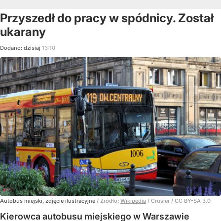
Przyszedł do pracy w spódnicy. Został
ukarany
Dodano:
dzisiaj
13:10
Autobus miejski, zdjęcie ilustracyjne
/ Źródło:
Wikipedia
/
Crusier / CC BY-SA 3.0
Kierowca autobusu miejskiego w Warszawie