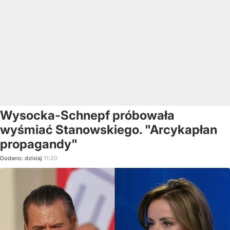
Wysocka-Schnepf próbowała
wyśmiać Stanowskiego. "Arcykapłan
propagandy"
Dodano:
dzisiaj
11:20