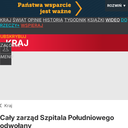
ROZWIŃ
▼
KRAJ
ŚWIAT
OPINIE
HISTORIA
TYGODNIK
KSIĄŻKI
WIDEO
DO
RZECZY+
WSPIERAJ
SUBSKRYBUJ
KRAJ
ZALOGUJ
MENU
Kraj
Cały zarząd Szpitala Południowego
odwołany