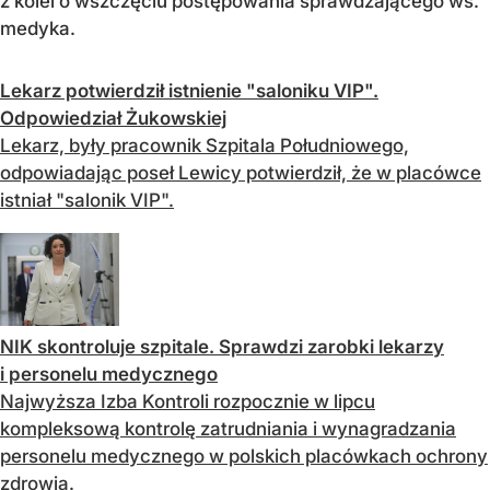
z kolei o wszczęciu postępowania sprawdzającego ws.
medyka.
Lekarz potwierdził istnienie "saloniku VIP".
Odpowiedział Żukowskiej
Lekarz, były pracownik Szpitala Południowego,
odpowiadając poseł Lewicy potwierdził, że w placówce
istniał "salonik VIP".
NIK skontroluje szpitale. Sprawdzi zarobki lekarzy
i personelu medycznego
Najwyższa Izba Kontroli rozpocznie w lipcu
kompleksową kontrolę zatrudniania i wynagradzania
personelu medycznego w polskich placówkach ochrony
zdrowia.