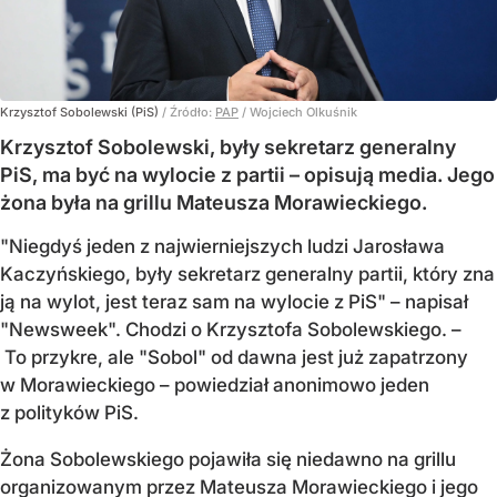
Krzysztof Sobolewski (PiS)
/ Źródło:
PAP
/
Wojciech Olkuśnik
Krzysztof Sobolewski, były sekretarz generalny
PiS, ma być na wylocie z partii – opisują media. Jego
żona była na grillu Mateusza Morawieckiego.
"Niegdyś jeden z najwierniejszych ludzi Jarosława
Kaczyńskiego, były sekretarz generalny partii, który zna
ją na wylot, jest teraz sam na wylocie z PiS" – napisał
"Newsweek". Chodzi o Krzysztofa Sobolewskiego. –
To przykre, ale "Sobol" od dawna jest już zapatrzony
w Morawieckiego – powiedział anonimowo jeden
z polityków PiS.
Żona Sobolewskiego pojawiła się niedawno na grillu
organizowanym przez Mateusza Morawieckiego i jego