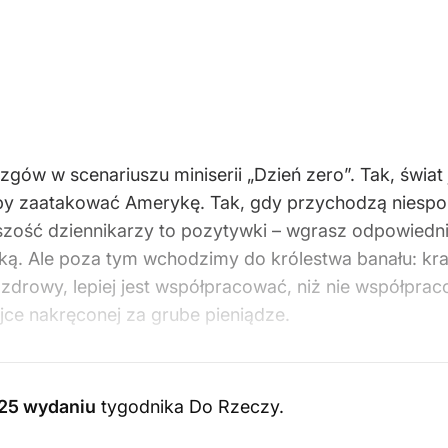
gów w scenariuszu miniserii „Dzień zero”. Tak, świa
: by zaatakować Amerykę. Tak, gdy przychodzą niespok
ększość dziennikarzy to pozytywki – wgrasz odpowiedn
zką. Ale poza tym wchodzimy do królestwa banału: kra
zdrowy, lepiej jest współpracować, niż nie współpraco
ajce nakręconej za grube pieniądze.
025 wydaniu
tygodnika Do Rzeczy
.