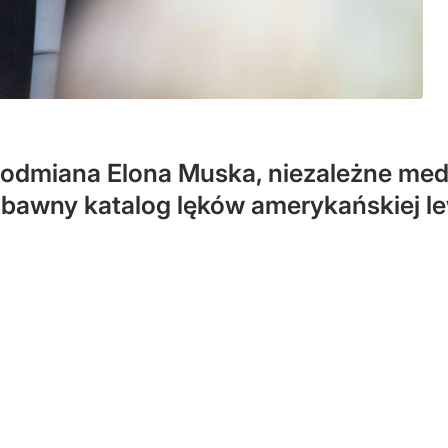
odmiana Elona Muska, niezależne media
abawny katalog lęków amerykańskiej l