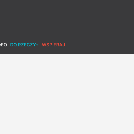
. Ogromna skala agresji także w Polsce
DEO
DO RZECZY+
WSPIERAJ
rski rozmawiał z abp. Wojdą