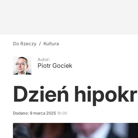
Watykan: Opublikowano program wizyty Leona 
dodaj
"Nie potrzebujemy misjonarzy z gotowymi odp
Do Rzeczy
/
Kultura
2
Autor:
Piotr Gociek
Tęsknota za wielkością
Dzień hipokr
2
Dodano:
9
marca
2025
16:00