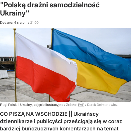
"Polskę drażni samodzielność
Ukrainy"
Dodano:
4
sierpnia
21:00
Flagi Polski i Ukrainy, zdjęcie ilustracyjne
/ Źródło:
PAP
/
Darek Delmanowicz
CO PISZĄ NA WSCHODZIE || Ukraińscy
dziennikarze i publicyści prześcigają się w coraz
bardziej buńczucznych komentarzach na temat