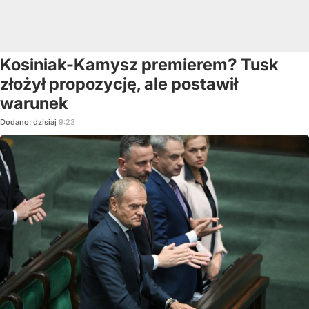
Kosiniak-Kamysz premierem? Tusk
złożył propozycję, ale postawił
warunek
Dodano:
dzisiaj
9:23