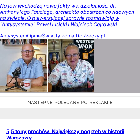
Na jaw wychodzą nowe fakty ws. działalności dr.
Anthony'ego Fauciego, architekta obostrzeń covidowych
na świecie. O bulwersującej sprawie rozmawiają w
"Antysystemie" Paweł Lisicki i Wojciech Cejrowski.
Antysystem
Opinie
Świat
Tylko na DoRzeczy.pl
5,5 tony prochów. Największy pogrzeb w historii
Warszawy