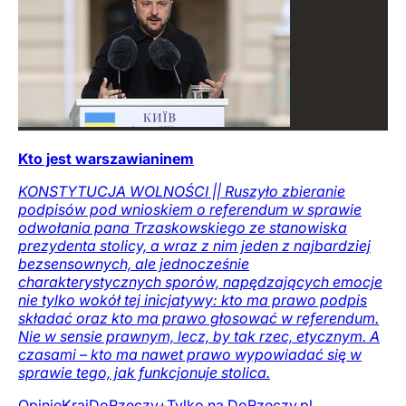
Kto jest warszawianinem
KONSTYTUCJA WOLNOŚCI || Ruszyło zbieranie
podpisów pod wnioskiem o referendum w sprawie
odwołania pana Trzaskowskiego ze stanowiska
prezydenta stolicy, a wraz z nim jeden z najbardziej
bezsensownych, ale jednocześnie
charakterystycznych sporów, napędzających emocje
nie tylko wokół tej inicjatywy: kto ma prawo podpis
składać oraz kto ma prawo głosować w referendum.
Nie w sensie prawnym, lecz, by tak rzec, etycznym. A
czasami – kto ma nawet prawo wypowiadać się w
sprawie tego, jak funkcjonuje stolica.
Opinie
Kraj
DoRzeczy+
Tylko na DoRzeczy.pl