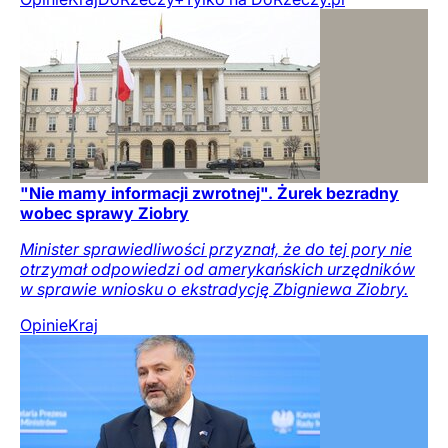
"Nie mamy informacji zwrotnej". Żurek bezradny
wobec sprawy Ziobry
Minister sprawiedliwości przyznał, że do tej pory nie
otrzymał odpowiedzi od amerykańskich urzędników
w sprawie wniosku o ekstradycję Zbigniewa Ziobry.
Opinie
Kraj