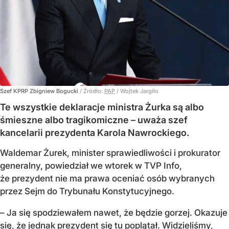
Szef KPRP Zbigniew Bogucki
/ Źródło:
PAP
/
Wojtek Jargiło
Te wszystkie deklaracje ministra Żurka są albo
śmieszne albo tragikomiczne – uważa szef
kancelarii prezydenta Karola Nawrockiego.
Waldemar Żurek, minister sprawiedliwości i prokurator
generalny, powiedział we wtorek w TVP Info,
że prezydent nie ma prawa oceniać osób wybranych
przez Sejm do Trybunału Konstytucyjnego.
– Ja się spodziewałem nawet, że będzie gorzej. Okazuje
się, że jednak prezydent się tu poplątał. Widzieliśmy,