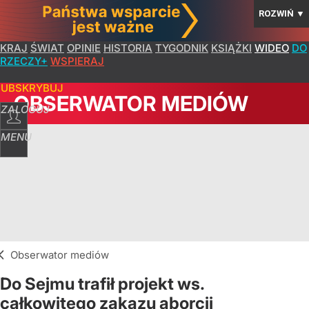
ROZWIŃ
▼
KRAJ
ŚWIAT
OPINIE
HISTORIA
TYGODNIK
KSIĄŻKI
WIDEO
DO
RZECZY+
WSPIERAJ
SUBSKRYBUJ
OBSERWATOR MEDIÓW
ZALOGUJ
MENU
Obserwator mediów
Do Sejmu trafił projekt ws.
całkowitego zakazu aborcji