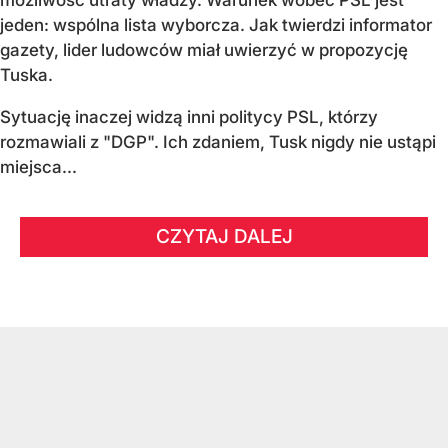
możliwość utraty władzy. Warunek wobec PSL jest
jeden: wspólna lista wyborcza. Jak twierdzi informator
gazety, lider ludowców miał uwierzyć w propozycję
Tuska.
Sytuację inaczej widzą inni politycy PSL, którzy
rozmawiali z "DGP". Ich zdaniem, Tusk nigdy nie ustąpi
miejsca...
CZYTAJ DALEJ