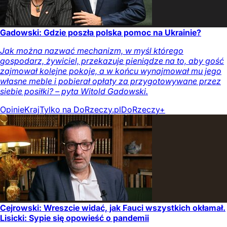
Gadowski: Gdzie poszła polska pomoc na Ukrainie?
Jak można nazwać mechanizm, w myśl którego
gospodarz, żywiciel, przekazuje pieniądze na to, aby gość
zajmował kolejne pokoje, a w końcu wynajmował mu jego
własne meble i pobierał opłaty za przygotowywane przez
siebie posiłki? – pyta Witold Gadowski.
Opinie
Kraj
Tylko na DoRzeczy.pl
DoRzeczy+
Cejrowski: Wreszcie widać, jak Fauci wszystkich okłamał.
Lisicki: Sypie się opowieść o pandemii