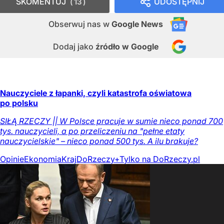
SKOMENTUJ
UDOSTĘPNIJ
13
Obserwuj nas
w
Google News
Dodaj jako
źródło w Google
Nauczyciele z łapanki, czyli katastrofa oświatowa
po polsku
SIŁĄ RZECZY || W Polsce pracuje w sumie nieco ponad 700
tys. nauczycieli, a po przeliczeniu na "pełne etaty
nauczycielskie" – nieco ponad 500 tys. A ilu brakuje?
Opinie
Ekonomia
Kraj
DoRzeczy+
Tylko na DoRzeczy.pl