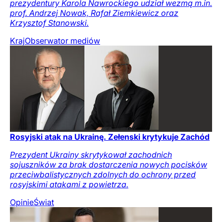
prezydentury Karola Nawrockiego udział wezmą m.in.
prof. Andrzej Nowak, Rafał Ziemkiewicz oraz
Krzysztof Stanowski.
Kraj
Obserwator mediów
Rosyjski atak na Ukrainę. Zełenski krytykuje Zachód
Prezydent Ukrainy skrytykował zachodnich
sojuszników za brak dostarczenia nowych pocisków
przeciwbalistycznych zdolnych do ochrony przed
rosyjskimi atakami z powietrza.
Opinie
Świat