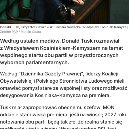
Donald Tusk, Krzysztof Gawkowski Barbara Nowacka, Władysław Kosiniak-Kamysz
/
Źródło:
PAP
/
Marcin Obara
Według ustaleń mediów, Donald Tusk rozmawiał
z Władysławem Kosiniakiem-Kamyszem na temat
wspólnego startu obu partii w przyszłorocznych
wyborach parlamentarnych.
Według "Dziennika Gazety Prawnej", liderzy Koalicji
Obywatelskiej i Polskiego Stronnictwa Ludowego mieli
omawiać pomysł stare ze wspólnej listy oraz możliwość
desygnowania Kosiniaka-Kamysza na premiera.
Tusk miał zaproponować obecnemu szefowi MON
oddanie stanowiska premiera, jeśli na wiosnę 2027 roku
notowania obu partii będą tak złe, że realna stanie się