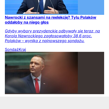
Nawrocki z szansami na reelekcję? Tylu Polaków
oddałoby na niego głos
Gdyby wybory prezydenckie odbywały się teraz, na
Karola Nawrockiego zagłosowałoby 38,6 proc.
Polaków – wynika z najnowszego sondażu.
Sondaż
Kraj