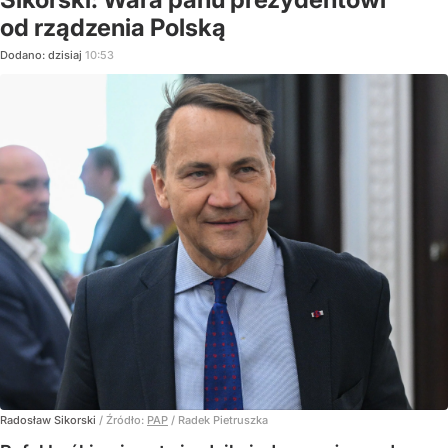
od rządzenia Polską
Dodano:
dzisiaj
10:53
Radosław Sikorski
/ Źródło:
PAP
/
Radek Pietruszka