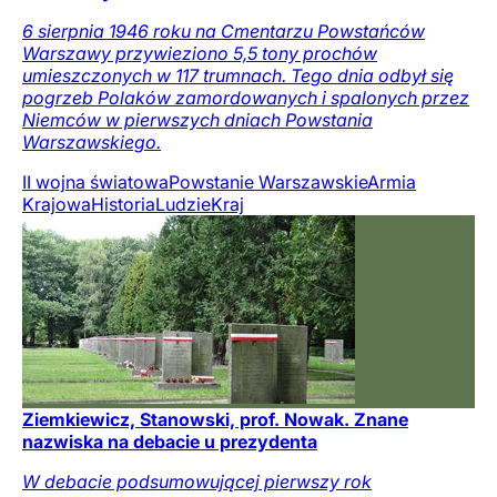
6 sierpnia 1946 roku na Cmentarzu Powstańców
Warszawy przywieziono 5,5 tony prochów
umieszczonych w 117 trumnach. Tego dnia odbył się
pogrzeb Polaków zamordowanych i spalonych przez
Niemców w pierwszych dniach Powstania
Warszawskiego.
II wojna światowa
Powstanie Warszawskie
Armia
Krajowa
Historia
Ludzie
Kraj
Ziemkiewicz, Stanowski, prof. Nowak. Znane
nazwiska na debacie u prezydenta
W debacie podsumowującej pierwszy rok