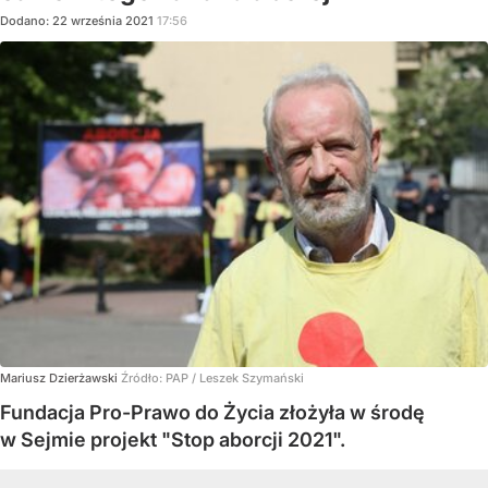
Dodano:
22
września
2021
17:56
Mariusz Dzierżawski
Źródło:
PAP
/
Leszek Szymański
Fundacja Pro-Prawo do Życia złożyła w środę
w Sejmie projekt "Stop aborcji 2021".