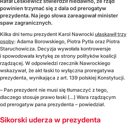
Rafał Leśkiewicz stwierdził niedawno, że rząd
powinien trzymać się z dala od prerogatyw
prezydenta. Na jego słowa zareagował minister
spaw zagranicznych.
Kilka dni temu prezydent Karol Nawrocki
ułaskawił trzy
osoby
: Adama Borowskiego, Piotra Pytla oraz Piotra
Staruchowicza. Decyzja wywołała kontrowersje
i spowodowała krytykę ze strony polityków koalicji
rządzącej. W odpowiedzi rzecznik Nawrockiego
wskazywał, że akt łaski to wyłączna proregatywa
prezydenta, wynikająca z art. 139 polskiej Konstytucji.
– Pan prezydent nie musi się tłumaczyć z tego,
dlaczego stosuje prawo łaski (...) Wara rządzącym
od prerogatyw pana prezydenta – powiedział.
Sikorski uderza w prezydenta