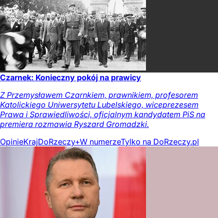
Czarnek: Konieczny pokój na prawicy
Z Przemysławem Czarnkiem, prawnikiem, profesorem
Katolickiego Uniwersytetu Lubelskiego, wiceprezesem
Prawa i Sprawiedliwości, oficjalnym kandydatem PiS na
premiera rozmawia Ryszard Gromadzki.
Opinie
Kraj
DoRzeczy+
W numerze
Tylko na DoRzeczy.pl