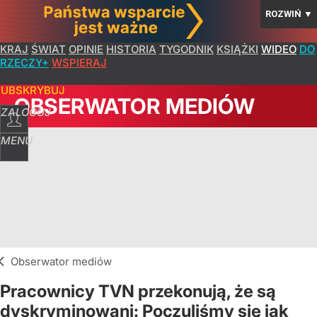
ROZWIŃ
▼
KRAJ
ŚWIAT
OPINIE
HISTORIA
TYGODNIK
KSIĄŻKI
WIDEO
DO
RZECZY+
WSPIERAJ
SUBSKRYBUJ
OBSERWATOR MEDIÓW
ZALOGUJ
MENU
Obserwator mediów
Pracownicy TVN przekonują, że są
dyskryminowani: Poczuliśmy się jak