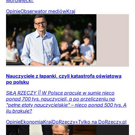
Morawiecki.
Opinie
Obserwator mediów
Kraj
Nauczyciele z łapanki, czyli katastrofa oświatowa
po polsku
SIŁĄ RZECZY || W Polsce pracuje w sumie nieco
ponad 700 tys. nauczycieli, a po przeliczeniu na
"pełne etaty nauczycielskie" – nieco ponad 500 tys. A
ilu brakuje?
Opinie
Ekonomia
Kraj
DoRzeczy+
Tylko na DoRzeczy.pl