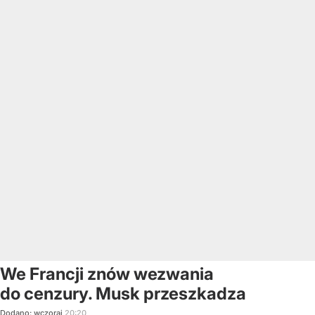
We Francji znów wezwania
do cenzury. Musk przeszkadza
Dodano:
wczoraj
20:20