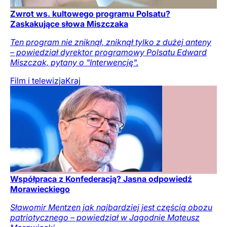
Zwrot ws. kultowego programu Polsatu?
Zaskakujące słowa Miszczaka
Ten program nie zniknął, zniknął tylko z dużej anteny
– powiedział dyrektor programowy Polsatu Edward
Miszczak, pytany o "Interwencję".
Film i telewizja
Kraj
Współpraca z Konfederacją? Jasna odpowiedź
Morawieckiego
Sławomir Mentzen jak najbardziej jest częścią obozu
patriotycznego – powiedział w Jagodnie Mateusz