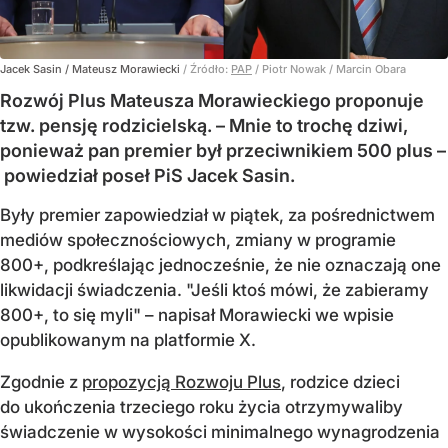
Jacek Sasin / Mateusz Morawiecki
/ Źródło:
PAP
/
Piotr Nowak / Marcin Obara
Rozwój Plus Mateusza Morawieckiego proponuje
tzw. pensję rodzicielską. – Mnie to trochę dziwi,
ponieważ pan premier był przeciwnikiem 500 plus –
powiedział poseł PiS Jacek Sasin.
Były premier zapowiedział w piątek, za pośrednictwem
mediów społecznościowych, zmiany w programie
800+, podkreślając jednocześnie, że nie oznaczają one
likwidacji świadczenia. "Jeśli ktoś mówi, że zabieramy
800+, to się myli" – napisał Morawiecki we wpisie
opublikowanym na platformie X.
Zgodnie z
propozycją Rozwoju Plus
, rodzice dzieci
do ukończenia trzeciego roku życia otrzymywaliby
świadczenie w wysokości minimalnego wynagrodzenia