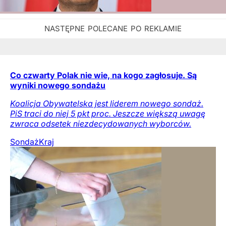
Co czwarty Polak nie wie, na kogo zagłosuje. Są
wyniki nowego sondażu
Koalicja Obywatelska jest liderem nowego sondaż.
PiS traci do niej 5 pkt proc. Jeszcze większą uwagę
zwraca odsetek niezdecydowanych wyborców.
Sondaż
Kraj