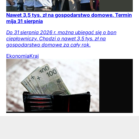
Nawet 3,5 tys. zł na gospodarstwo domowe. Termin
mija 31 sierpnia
Do 31 sierpnia 2026 r. można ubiegać się o bon
ciepłowniczy. Chodzi o nawet 3,5 tys. zł na
gospodarstwo domowe za cały rok.
Ekonomia
Kraj