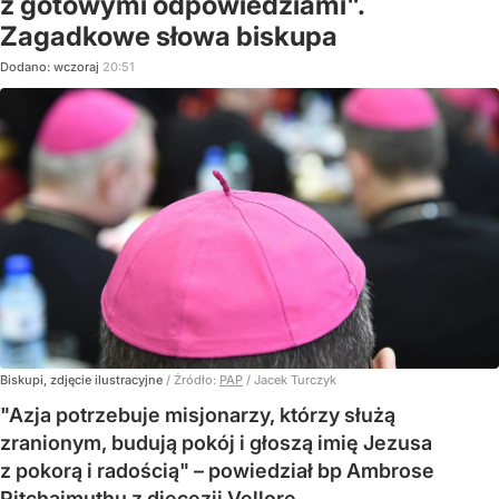
z gotowymi odpowiedziami".
Zagadkowe słowa biskupa
Dodano:
wczoraj
20:51
Biskupi, zdjęcie ilustracyjne
/ Źródło:
PAP
/
Jacek Turczyk
"Azja potrzebuje misjonarzy, którzy służą
zranionym, budują pokój i głoszą imię Jezusa
z pokorą i radością" – powiedział bp Ambrose
Pitchaimuthu z diecezji Vellore.