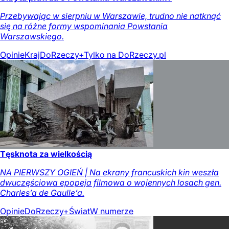
Przebywając w sierpniu w Warszawie, trudno nie natknąć
się na różne formy wspominania Powstania
Warszawskiego.
Opinie
Kraj
DoRzeczy+
Tylko na DoRzeczy.pl
Tęsknota za wielkością
NA PIERWSZY OGIEŃ | Na ekrany francuskich kin weszła
dwuczęściowa epopeja filmowa o wojennych losach gen.
Charles’a de Gaulle’a.
Opinie
DoRzeczy+
Świat
W numerze