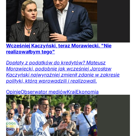
Wcześniej Kaczyński, teraz Morawiecki. "Nie
realizowałbym tego"
Dopłaty z podatków do kredytów? Mateusz
Morawiecki, podobnie jak wcześniej Jarosław
Kaczyński najwyraźniej zmienił zdanie w zakresie
polityki, którą wprowadzili i realizowali.
Opinie
Obserwator mediów
Kraj
Ekonomia