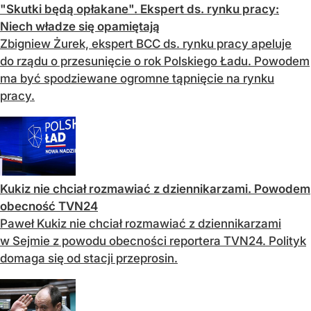
"Skutki będą opłakane". Ekspert ds. rynku pracy:
Niech władze się opamiętają
Zbigniew Żurek, ekspert BCC ds. rynku pracy apeluje
do rządu o przesunięcie o rok Polskiego Ładu. Powodem
ma być spodziewane ogromne tąpnięcie na rynku
pracy.
Kukiz nie chciał rozmawiać z dziennikarzami. Powodem
obecność TVN24
Paweł Kukiz nie chciał rozmawiać z dziennikarzami
w Sejmie z powodu obecności reportera TVN24. Polityk
domaga się od stacji przeprosin.