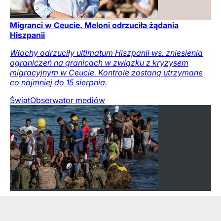
Migranci w Ceucie. Meloni odrzuciła żądania
Hiszpanii
Włochy odrzuciły ultimatum Hiszpanii ws. zniesienia
ograniczeń na granicach w związku z kryzysem
migracyjnym w Ceucie. Kontrole zostaną utrzymane
co najmniej do 15 sierpnia.
Świat
Obserwator mediów