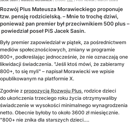
Jacek Sasin / Mateusz Morawiecki
/ Źródło:
PAP
/
Piotr Nowak / Marcin Obara
Rozwój Plus Mateusza Morawieckiego proponuje
tzw. pensję rodzicielską. – Mnie to trochę dziwi,
ponieważ pan premier był przeciwnikiem 500 plus –
powiedział poseł PiS Jacek Sasin.
Były premier zapowiedział w piątek, za pośrednictwem
mediów społecznościowych, zmiany w programie
800+, podkreślając jednocześnie, że nie oznaczają one
likwidacji świadczenia. "Jeśli ktoś mówi, że zabieramy
800+, to się myli" – napisał Morawiecki we wpisie
opublikowanym na platformie X.
Zgodnie z
propozycją Rozwoju Plus
, rodzice dzieci
do ukończenia trzeciego roku życia otrzymywaliby
świadczenie w wysokości minimalnego wynagrodzenia
netto. Obecnie byłoby to około 3600 zł miesięcznie.
"800+ nie znika dla starszych dzieci....