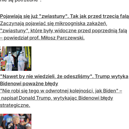
Pojawiają się już "zwiastuny". Tak jak przed trzecią falą
Zaczynają pojawiać się mikroogniska zakażeń,
"zwiastuny", które były widoczne przed poprzednią falą
– powiedział prof. Miłosz Parczewski.
"Nawet by nie wiedzieli, że odeszliśmy". Trump wytyka
Bidenowi poważne błędy
"Nie robi się tego w odwrotnej kolejności, jak Biden" –
napisał Donald Trump, wytykając Bidenowi błędy
strategiczne.