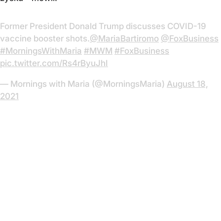
Former President Donald Trump discusses COVID-19
vaccine booster shots.
@MariaBartiromo
@FoxBusiness
#MorningsWithMaria
#MWM
#FoxBusiness
pic.twitter.com/Rs4rByuJhI
— Mornings with Maria (@MorningsMaria)
August 18,
2021