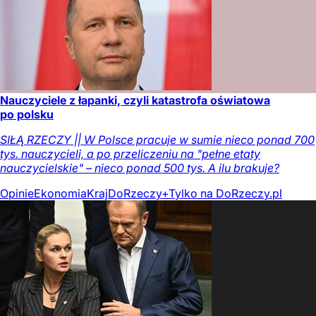
Nauczyciele z łapanki, czyli katastrofa oświatowa
po polsku
SIŁĄ RZECZY || W Polsce pracuje w sumie nieco ponad 700
tys. nauczycieli, a po przeliczeniu na "pełne etaty
nauczycielskie" – nieco ponad 500 tys. A ilu brakuje?
Opinie
Ekonomia
Kraj
DoRzeczy+
Tylko na DoRzeczy.pl