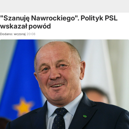
"Szanuję Nawrockiego". Polityk PSL
wskazał powód
Dodano:
wczoraj
20:08