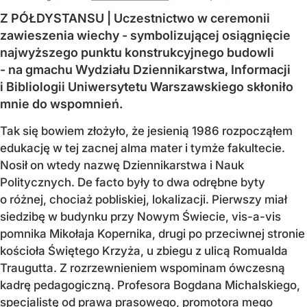
Z PÓŁDYSTANSU | Uczestnictwo w ceremonii
zawieszenia wiechy - symbolizującej osiągnięcie
najwyższego punktu konstrukcyjnego budowli
- na gmachu Wydziału Dziennikarstwa, Informacji
i Bibliologii Uniwersytetu Warszawskiego skłoniło
mnie do wspomnień.
Tak się bowiem złożyło, że jesienią 1986 rozpocząłem
edukację w tej zacnej alma mater i tymże fakultecie.
Nosił on wtedy nazwę Dziennikarstwa i Nauk
Politycznych. De facto były to dwa odrębne byty
o różnej, chociaż pobliskiej, lokalizacji. Pierwszy miał
siedzibę w budynku przy Nowym Świecie, vis-a-vis
pomnika Mikołaja Kopernika, drugi po przeciwnej stronie
kościoła Świętego Krzyża, u zbiegu z ulicą Romualda
Traugutta. Z rozrzewnieniem wspominam ówczesną
kadrę pedagogiczną. Profesora Bogdana Michalskiego,
specjalistę od prawa prasowego, promotora mego