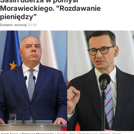
Morawieckiego. "Rozdawanie
pieniędzy"
Dodano:
wczoraj
20:35