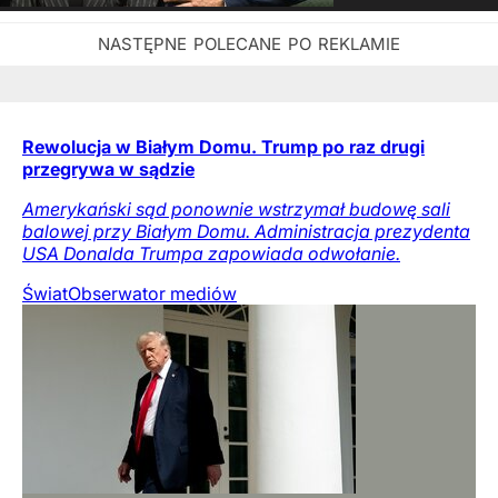
Rewolucja w Białym Domu. Trump po raz drugi
przegrywa w sądzie
Amerykański sąd ponownie wstrzymał budowę sali
balowej przy Białym Domu. Administracja prezydenta
USA Donalda Trumpa zapowiada odwołanie.
Świat
Obserwator mediów