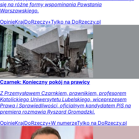
się na różne formy wspominania Powstania
Warszawskiego.
Opinie
Kraj
DoRzeczy+
Tylko na DoRzeczy.pl
Czarnek: Konieczny pokój na prawicy
Z Przemysławem Czarnkiem, prawnikiem, profesorem
Katolickiego Uniwersytetu Lubelskiego, wiceprezesem
Prawa i Sprawiedliwości, oficjalnym kandydatem PiS na
premiera rozmawia Ryszard Gromadzki.
Opinie
Kraj
DoRzeczy+
W numerze
Tylko na DoRzeczy.pl