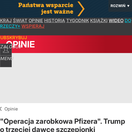
ROZWIŃ
▼
KRAJ
ŚWIAT
OPINIE
HISTORIA
TYGODNIK
KSIĄŻKI
WIDEO
DO
RZECZY+
WSPIERAJ
SUBSKRYBUJ
OPINIE
ZALOGUJ
MENU
Opinie
"Operacja zarobkowa Pfizera". Trump
o trzeciej dawce szczepionki