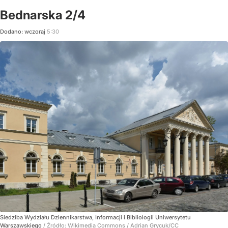
Bednarska 2/4
Dodano:
wczoraj
5:30
Siedziba Wydziału Dziennikarstwa, Informacji i Bibliologii Uniwersytetu
Warszawskiego
/ Źródło:
Wikimedia Commons
/
Adrian Grycuk/CC