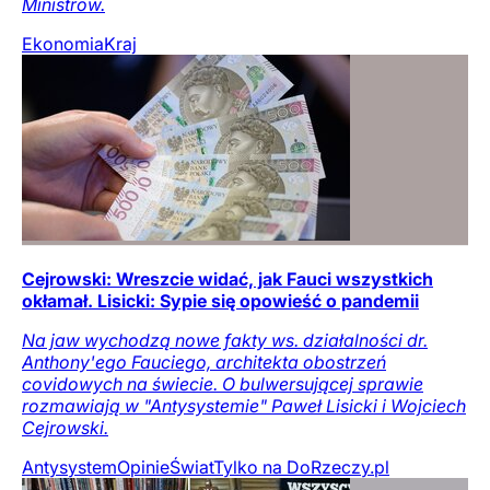
Ministrów.
Ekonomia
Kraj
Cejrowski: Wreszcie widać, jak Fauci wszystkich
okłamał. Lisicki: Sypie się opowieść o pandemii
Na jaw wychodzą nowe fakty ws. działalności dr.
Anthony'ego Fauciego, architekta obostrzeń
covidowych na świecie. O bulwersującej sprawie
rozmawiają w "Antysystemie" Paweł Lisicki i Wojciech
Cejrowski.
Antysystem
Opinie
Świat
Tylko na DoRzeczy.pl