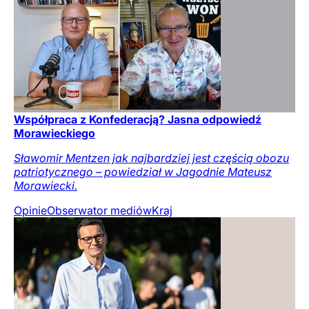
Współpraca z Konfederacją? Jasna odpowiedź
Morawieckiego
Sławomir Mentzen jak najbardziej jest częścią obozu
patriotycznego – powiedział w Jagodnie Mateusz
Morawiecki.
Opinie
Obserwator mediów
Kraj