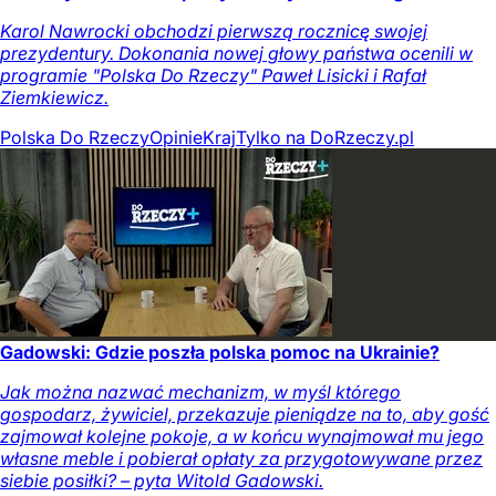
Karol Nawrocki obchodzi pierwszą rocznicę swojej
prezydentury. Dokonania nowej głowy państwa ocenili w
programie "Polska Do Rzeczy" Paweł Lisicki i Rafał
Ziemkiewicz.
Polska Do Rzeczy
Opinie
Kraj
Tylko na DoRzeczy.pl
Gadowski: Gdzie poszła polska pomoc na Ukrainie?
Jak można nazwać mechanizm, w myśl którego
gospodarz, żywiciel, przekazuje pieniądze na to, aby gość
zajmował kolejne pokoje, a w końcu wynajmował mu jego
własne meble i pobierał opłaty za przygotowywane przez
siebie posiłki? – pyta Witold Gadowski.