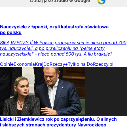
Dodaj jako
źródło w Google
Nauczyciele z łapanki, czyli katastrofa oświatowa
po polsku
SIŁĄ RZECZY || W Polsce pracuje w sumie nieco ponad 700
tys. nauczycieli, a po przeliczeniu na "pełne etaty
nauczycielskie" – nieco ponad 500 tys. A ilu brakuje?
Opinie
Ekonomia
Kraj
DoRzeczy+
Tylko na DoRzeczy.pl
Lisicki i Ziemkiewicz rok po zaprzysiężeniu. O silnych
i słabszych stronach prezydentury Nawrockiego