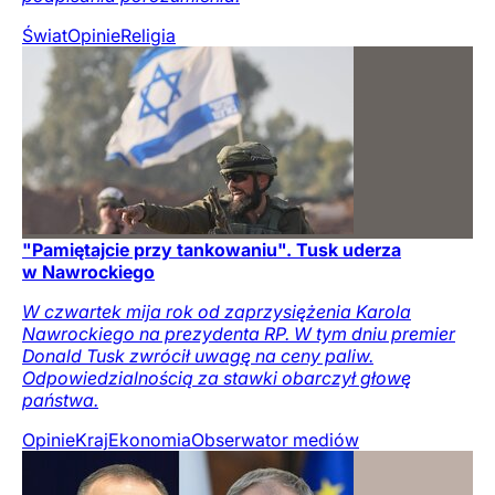
Świat
Opinie
Religia
"Pamiętajcie przy tankowaniu". Tusk uderza
w Nawrockiego
W czwartek mija rok od zaprzysiężenia Karola
Nawrockiego na prezydenta RP. W tym dniu premier
Donald Tusk zwrócił uwagę na ceny paliw.
Odpowiedzialnością za stawki obarczył głowę
państwa.
Opinie
Kraj
Ekonomia
Obserwator mediów