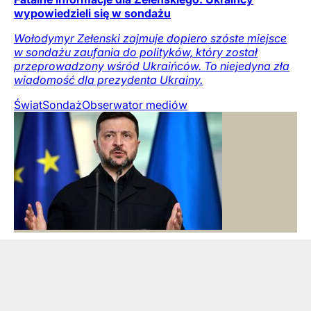
wypowiedzieli się w sondażu
Wołodymyr Zełenski zajmuje dopiero szóste miejsce
w sondażu zaufania do polityków, który został
przeprowadzony wśród Ukraińców. To niejedyna zła
wiadomość dla prezydenta Ukrainy.
Świat
Sondaż
Obserwator mediów