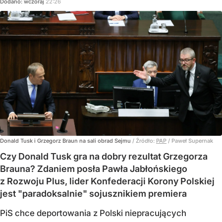
Dodano:
wczoraj
22:26
Donald Tusk i Grzegorz Braun na sali obrad Sejmu
/ Źródło:
PAP
/
Paweł Supernak
Czy Donald Tusk gra na dobry rezultat Grzegorza
Brauna? Zdaniem posła Pawła Jabłońskiego
z Rozwoju Plus, lider Konfederacji Korony Polskiej
jest "paradoksalnie" sojusznikiem premiera
PiS chce deportowania z Polski niepracujących