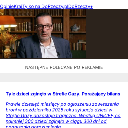
Opinie
Kraj
Tylko na DoRzeczy.pl
DoRzeczy+
Tyle dzieci zginęło w Strefie Gazy. Porażający bilans
Prawie dziesięć miesięcy po ogłoszeniu zawieszenia
broni w październiku 2025 roku sytuacja dzieci w
Strefie Gazy pozostaje tragiczna. Według UNICEF, co
najmniej 300 dzieci zginęło w ciągu 300 dni od
podpisania porozumienia.