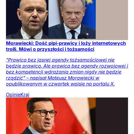
Morawiecki: Dość pipi-prawicy i loży internetowych
trolli. Mówi o przyszłości i tożsamości
"Prawica bez jasnej agendy tożsamościowej nie
będzie prawicą. Ale prawica bez agendy rozwojowej i
bez kompetencji wdrażania zmian nigdy nie będzie
rządzić" – napisał Mateusz Morawiecki w
opublikowanym w czwartek wpisie na portalu X.
Opinie
Kraj