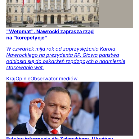
"Wetomat". Nawrocki zaprasza rząd
na "korepetycje"
W czwartek mija rok od zaprzysiężenia Karola
Nawrockiego na prezydenta RP. Głowa państwa
odniosła się do oskarżeń rządzących o nadmiernie
stosowanie wet.
Kraj
Opinie
Obserwator mediów
Fatalne informacje dla Zełenskiego. Ukraińcy