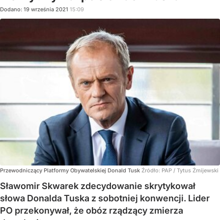
Dodano:
19
września
2021
15:09
Przewodniczący Platformy Obywatelskiej Donald Tusk
Źródło:
PAP
/
Tytus Żmijewski
Sławomir Skwarek zdecydowanie skrytykował
słowa Donalda Tuska z sobotniej konwencji. Lider
PO przekonywał, że obóz rządzący zmierza