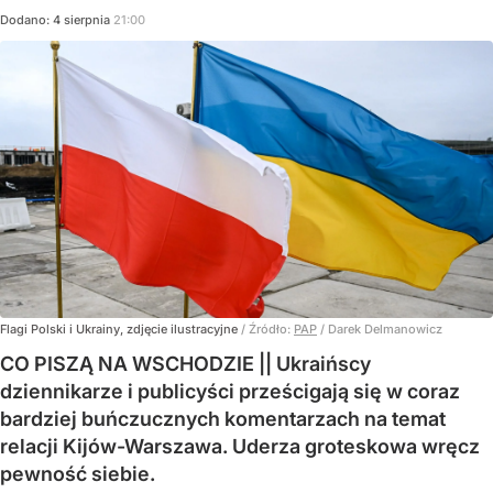
Dodano:
4
sierpnia
21:00
Flagi Polski i Ukrainy, zdjęcie ilustracyjne
/ Źródło:
PAP
/
Darek Delmanowicz
CO PISZĄ NA WSCHODZIE || Ukraińscy
dziennikarze i publicyści prześcigają się w coraz
bardziej buńczucznych komentarzach na temat
relacji Kijów-Warszawa. Uderza groteskowa wręcz
pewność siebie.