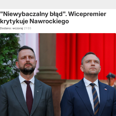
"Niewybaczalny błąd". Wicepremier
krytykuje Nawrockiego
Dodano:
wczoraj
21:55