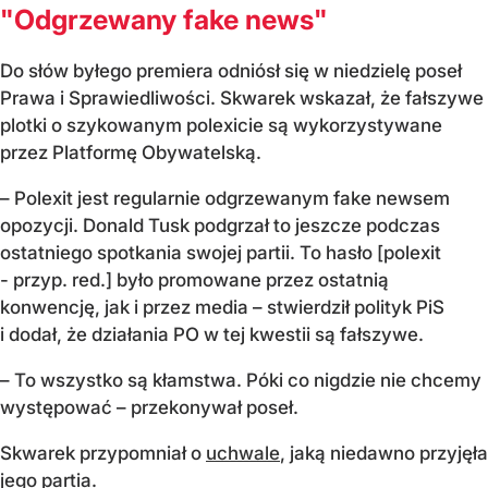
"Odgrzewany fake news"
Do słów byłego premiera odniósł się w niedzielę poseł
Prawa i Sprawiedliwości. Skwarek wskazał, że fałszywe
plotki o szykowanym polexicie są wykorzystywane
przez Platformę Obywatelską.
– Polexit jest regularnie odgrzewanym fake newsem
opozycji. Donald Tusk podgrzał to jeszcze podczas
ostatniego spotkania swojej partii. To hasło [polexit
- przyp. red.] było promowane przez ostatnią
konwencję, jak i przez media – stwierdził polityk PiS
i dodał, że działania PO w tej kwestii są fałszywe.
– To wszystko są kłamstwa. Póki co nigdzie nie chcemy
występować – przekonywał poseł.
Skwarek przypomniał o
uchwale
, jaką niedawno przyjęła
jego partia.