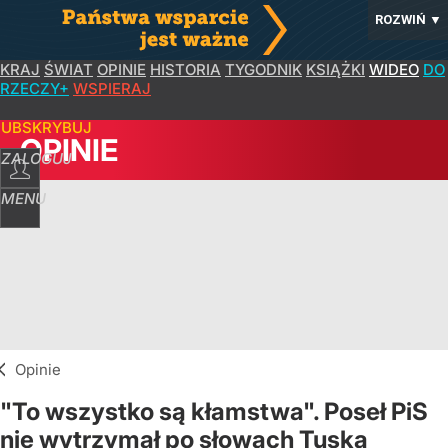
ROZWIŃ
▼
KRAJ
ŚWIAT
OPINIE
HISTORIA
TYGODNIK
KSIĄŻKI
WIDEO
DO
RZECZY+
WSPIERAJ
SUBSKRYBUJ
OPINIE
ZALOGUJ
MENU
Opinie
"To wszystko są kłamstwa". Poseł PiS
nie wytrzymał po słowach Tuska