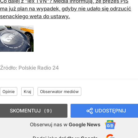
Co dalej z "lex TVN"? Media informują, że prezes PiS
ma już plan na wypadek, gdyby nie udało się odrzucić
senackiego weta do ustawy.
Źródło:
Polskie Radio 24
Opinie
Kraj
Obserwator mediów
SKOMENTUJ
UDOSTĘPNIJ
9
Obserwuj nas
w
Google News