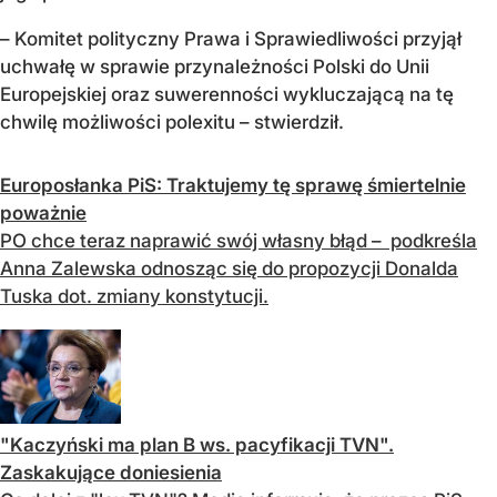
– Komitet polityczny Prawa i Sprawiedliwości przyjął
uchwałę w sprawie przynależności Polski do Unii
Europejskiej oraz suwerenności wykluczającą na tę
chwilę możliwości polexitu – stwierdził.
Europosłanka PiS: Traktujemy tę sprawę śmiertelnie
poważnie
PO chce teraz naprawić swój własny błąd – podkreśla
Anna Zalewska odnosząc się do propozycji Donalda
Tuska dot. zmiany konstytucji.
"Kaczyński ma plan B ws. pacyfikacji TVN".
Zaskakujące doniesienia