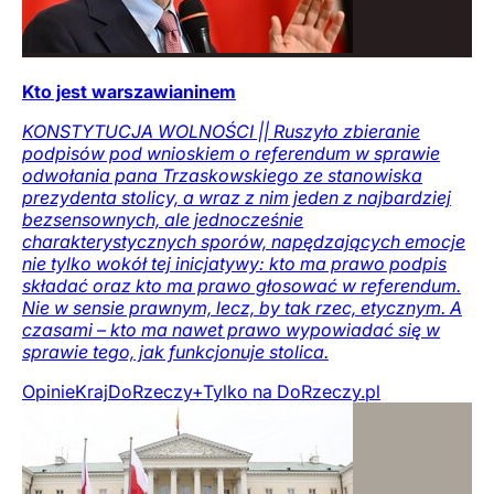
Kto jest warszawianinem
KONSTYTUCJA WOLNOŚCI || Ruszyło zbieranie
podpisów pod wnioskiem o referendum w sprawie
odwołania pana Trzaskowskiego ze stanowiska
prezydenta stolicy, a wraz z nim jeden z najbardziej
bezsensownych, ale jednocześnie
charakterystycznych sporów, napędzających emocje
nie tylko wokół tej inicjatywy: kto ma prawo podpis
składać oraz kto ma prawo głosować w referendum.
Nie w sensie prawnym, lecz, by tak rzec, etycznym. A
czasami – kto ma nawet prawo wypowiadać się w
sprawie tego, jak funkcjonuje stolica.
Opinie
Kraj
DoRzeczy+
Tylko na DoRzeczy.pl