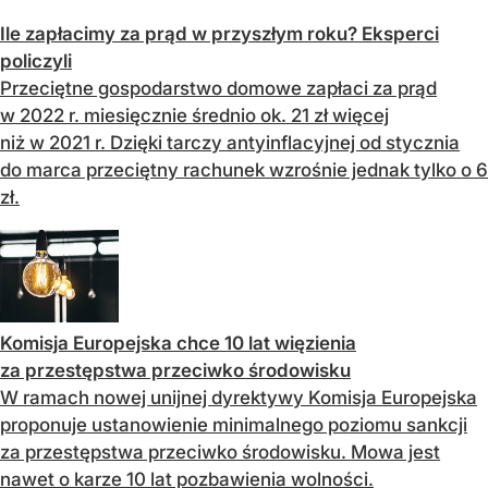
Ile zapłacimy za prąd w przyszłym roku? Eksperci
policzyli
Przeciętne gospodarstwo domowe zapłaci za prąd
w 2022 r. miesięcznie średnio ok. 21 zł więcej
niż w 2021 r. Dzięki tarczy antyinflacyjnej od stycznia
do marca przeciętny rachunek wzrośnie jednak tylko o 6
zł.
Komisja Europejska chce 10 lat więzienia
za przestępstwa przeciwko środowisku
W ramach nowej unijnej dyrektywy Komisja Europejska
proponuje ustanowienie minimalnego poziomu sankcji
za przestępstwa przeciwko środowisku. Mowa jest
nawet o karze 10 lat pozbawienia wolności.