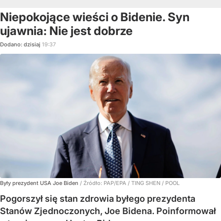
Niepokojące wieści o Bidenie. Syn
ujawnia: Nie jest dobrze
Dodano:
dzisiaj
19:37
Były prezydent USA Joe Biden
/ Źródło:
PAP/EPA
/
TING SHEN / POOL
Pogorszył się stan zdrowia byłego prezydenta
Stanów Zjednoczonych, Joe Bidena. Poinformował