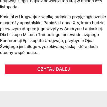
urugwajskiego. Papież odwiedzi ten kraj w dniach 6–8
listopada.
Kościół w Urugwaju z wielką radością przyjął ogłoszenie
o podróży apostolskiej Papieża Leona XIV, która będzie
pierwszym etapem jego wizyty w Ameryce Łacińskiej.
Dla biskupa Miltona Tróccoliego, przewodniczącego
Konferencji Episkopatu Urugwaju, przybycie Ojca
Świętego jest długo wyczekiwaną łaską, która doda
otuchy wspólnocie...
CZYTAJ DALEJ