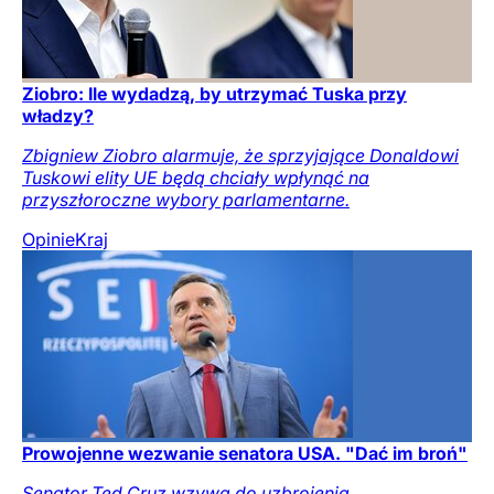
Ziobro: Ile wydadzą, by utrzymać Tuska przy
władzy?
Zbigniew Ziobro alarmuje, że sprzyjające Donaldowi
Tuskowi elity UE będą chciały wpłynąć na
przyszłoroczne wybory parlamentarne.
Opinie
Kraj
Prowojenne wezwanie senatora USA. "Dać im broń"
Senator Ted Cruz wzywa do uzbrojenia