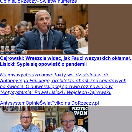
Opinie
DoRzeczy+
Świat
W numerze
Cejrowski: Wreszcie widać, jak Fauci wszystkich okłamał.
Lisicki: Sypie się opowieść o pandemii
Na jaw wychodzą nowe fakty ws. działalności dr.
Anthony'ego Fauciego, architekta obostrzeń covidowych
na świecie. O bulwersującej sprawie rozmawiają w
"Antysystemie" Paweł Lisicki i Wojciech Cejrowski.
Antysystem
Opinie
Świat
Tylko na DoRzeczy.pl