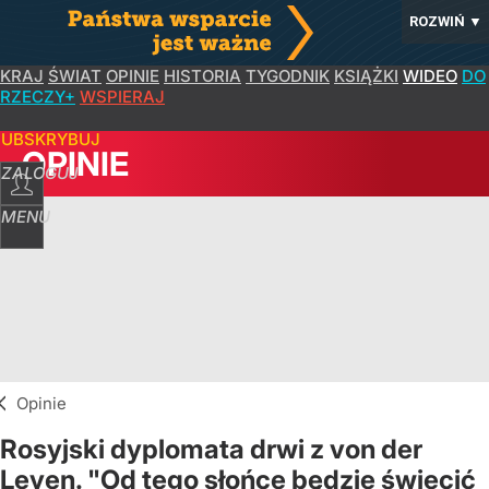
ROZWIŃ
▼
KRAJ
ŚWIAT
OPINIE
HISTORIA
TYGODNIK
KSIĄŻKI
WIDEO
DO
RZECZY+
WSPIERAJ
SUBSKRYBUJ
OPINIE
ZALOGUJ
MENU
Opinie
Rosyjski dyplomata drwi z von der
Leyen. "Od tego słońce będzie świecić