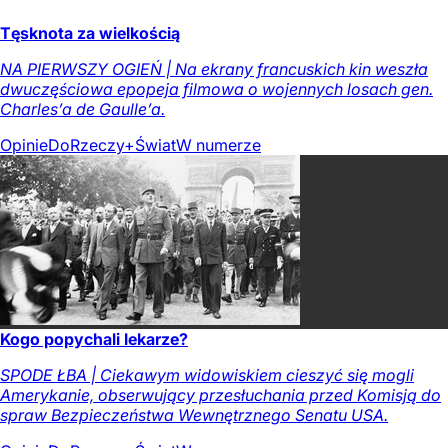
Tęsknota za wielkością
NA PIERWSZY OGIEŃ | Na ekrany francuskich kin weszła
dwuczęściowa epopeja filmowa o wojennych losach gen.
Charles’a de Gaulle’a.
Opinie
DoRzeczy+
Świat
W numerze
Kogo popychali lekarze?
SPODE ŁBA | Ciekawym widowiskiem cieszyć się mogli
Amerykanie, obserwujący przesłuchania przed Komisją do
spraw Bezpieczeństwa Wewnętrznego Senatu USA.