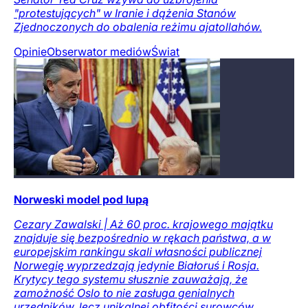
"protestujących" w Iranie i dążenia Stanów
Zjednoczonych do obalenia reżimu ajatollahów.
Opinie
Obserwator mediów
Świat
Norweski model pod lupą
Cezary Zawalski | Aż 60 proc. krajowego majątku
znajduje się bezpośrednio w rękach państwa, a w
europejskim rankingu skali własności publicznej
Norwegię wyprzedzają jedynie Białoruś i Rosja.
Krytycy tego systemu słusznie zauważają, że
zamożność Oslo to nie zasługa genialnych
urzędników, lecz unikalnej obfitości surowców