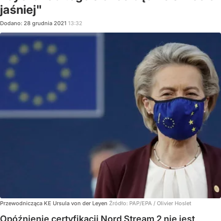
jaśniej"
Dodano:
28
grudnia
2021
13:32
Przewodnicząca KE Ursula von der Leyen
Źródło:
PAP/EPA
/
Olivier Hoslet
Opóźnienie certyfikacji Nord Stream 2 nie jest