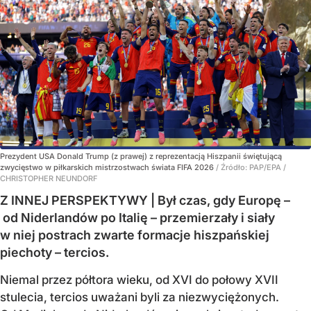
Prezydent USA Donald Trump (z prawej) z reprezentacją Hiszpanii świętującą
zwycięstwo w piłkarskich mistrzostwach świata FIFA 2026
/ Źródło:
PAP/EPA
/
CHRISTOPHER NEUNDORF
Z INNEJ PERSPEKTYWY | Był czas, gdy Europę –
od Niderlandów po Italię – przemierzały i siały
w niej postrach zwarte formacje hiszpańskiej
piechoty – tercios.
Niemal przez półtora wieku, od XVI do połowy XVII
stulecia, tercios uważani byli za niezwyciężonych.