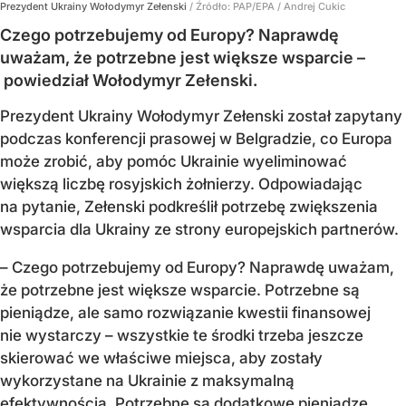
Prezydent Ukrainy Wołodymyr Zełenski
/ Źródło:
PAP/EPA
/
Andrej Cukic
Czego potrzebujemy od Europy? Naprawdę
uważam, że potrzebne jest większe wsparcie –
powiedział Wołodymyr Zełenski.
Prezydent Ukrainy Wołodymyr Zełenski został zapytany
podczas konferencji prasowej w Belgradzie, co Europa
może zrobić, aby pomóc Ukrainie wyeliminować
większą liczbę rosyjskich żołnierzy. Odpowiadając
na pytanie, Zełenski podkreślił potrzebę zwiększenia
wsparcia dla Ukrainy ze strony europejskich partnerów.
– Czego potrzebujemy od Europy? Naprawdę uważam,
że potrzebne jest większe wsparcie. Potrzebne są
pieniądze, ale samo rozwiązanie kwestii finansowej
nie wystarczy – wszystkie te środki trzeba jeszcze
skierować we właściwe miejsca, aby zostały
wykorzystane na Ukrainie z maksymalną
efektywnością. Potrzebne są dodatkowe pieniądze,