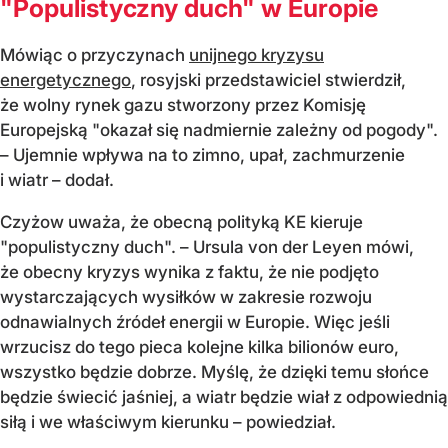
"Populistyczny duch" w Europie
Mówiąc o przyczynach
unijnego kryzysu
energetycznego
, rosyjski przedstawiciel stwierdził,
że wolny rynek gazu stworzony przez Komisję
Europejską "okazał się nadmiernie zależny od pogody".
– Ujemnie wpływa na to zimno, upał, zachmurzenie
i wiatr – dodał.
Czyżow uważa, że obecną polityką KE kieruje
"populistyczny duch". – Ursula von der Leyen mówi,
że obecny kryzys wynika z faktu, że nie podjęto
wystarczających wysiłków w zakresie rozwoju
odnawialnych źródeł energii w Europie. Więc jeśli
wrzucisz do tego pieca kolejne kilka bilionów euro,
wszystko będzie dobrze. Myślę, że dzięki temu słońce
będzie świecić jaśniej, a wiatr będzie wiał z odpowiednią
siłą i we właściwym kierunku – powiedział.