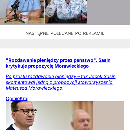
"Rozdawanie pieniędzy przez państwo". Sasin
krytykuje propozycję Morawieckiego
Po prostu rozdawanie pieniędzy – tak Jacek Sasin
skomentował jedną z propozycji stowarzyszenia
Mateusza Morawieckiego.
Opinie
Kraj