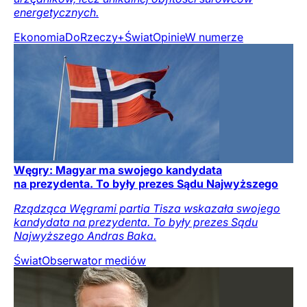
energetycznych.
Ekonomia
DoRzeczy+
Świat
Opinie
W numerze
Węgry: Magyar ma swojego kandydata
na prezydenta. To były prezes Sądu Najwyższego
Rządząca Węgrami partia Tisza wskazała swojego
kandydata na prezydenta. To były prezes Sądu
Najwyższego Andras Baka.
Świat
Obserwator mediów