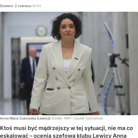
Dodano:
2
czerwca
19:54
Anna Maria Żukowska (Lewica)
Źródło:
PAP
/
Leszek Szymański
Ktoś musi być mądrzejszy w tej sytuacji, nie ma co
eskalować – ocenia szefowa klubu Lewicy Anna