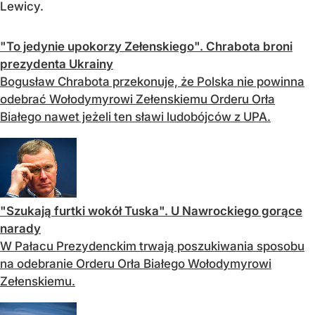
Lewicy.
"To jedynie upokorzy Zełenskiego". Chrabota broni
prezydenta Ukrainy
Bogusław Chrabota przekonuje, że Polska nie powinna
odebrać Wołodymyrowi Zełenskiemu Orderu Orła
Białego nawet jeżeli ten sławi ludobójców z UPA.
"Szukają furtki wokół Tuska". U Nawrockiego gorące
narady
W Pałacu Prezydenckim trwają poszukiwania sposobu
na odebranie Orderu Orła Białego Wołodymyrowi
Zełenskiemu.