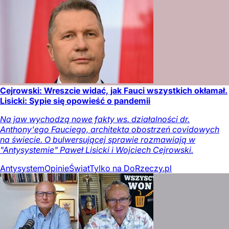
Cejrowski: Wreszcie widać, jak Fauci wszystkich okłamał.
Lisicki: Sypie się opowieść o pandemii
Na jaw wychodzą nowe fakty ws. działalności dr.
Anthony'ego Fauciego, architekta obostrzeń covidowych
na świecie. O bulwersującej sprawie rozmawiają w
"Antysystemie" Paweł Lisicki i Wojciech Cejrowski.
Antysystem
Opinie
Świat
Tylko na DoRzeczy.pl