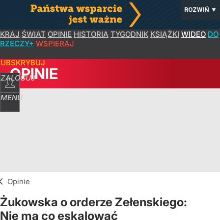
ROZWIŃ
▼
KRAJ
ŚWIAT
OPINIE
HISTORIA
TYGODNIK
KSIĄŻKI
WIDEO
DO
RZECZY+
WSPIERAJ
SUBSKRYBUJ
OPINIE
ZALOGUJ
MENU
Opinie
Żukowska o orderze Zełenskiego:
Nie ma co eskalować