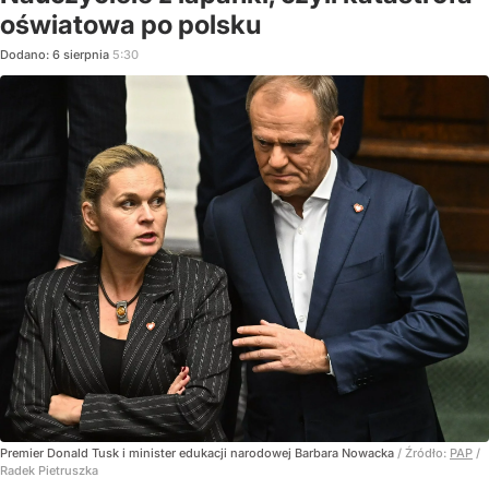
oświatowa po polsku
Dodano:
6
sierpnia
5:30
Premier Donald Tusk i minister edukacji narodowej Barbara Nowacka
/ Źródło:
PAP
/
Radek Pietruszka