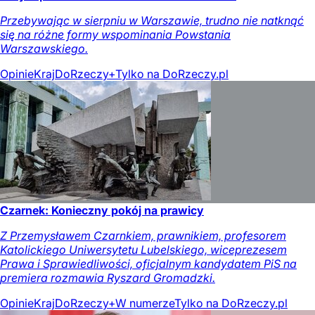
Przebywając w sierpniu w Warszawie, trudno nie natknąć
się na różne formy wspominania Powstania
Warszawskiego.
Opinie
Kraj
DoRzeczy+
Tylko na DoRzeczy.pl
Czarnek: Konieczny pokój na prawicy
Z Przemysławem Czarnkiem, prawnikiem, profesorem
Katolickiego Uniwersytetu Lubelskiego, wiceprezesem
Prawa i Sprawiedliwości, oficjalnym kandydatem PiS na
premiera rozmawia Ryszard Gromadzki.
Opinie
Kraj
DoRzeczy+
W numerze
Tylko na DoRzeczy.pl