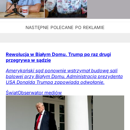
Rewolucja w Białym Domu. Trump po raz drugi
przegrywa w sądzie
Amerykański sąd ponownie wstrzymał budowę sali
balowej przy Białym Domu. Administracja prezydenta
USA Donalda Trumpa zapowiada odwołanie.
Świat
Obserwator mediów