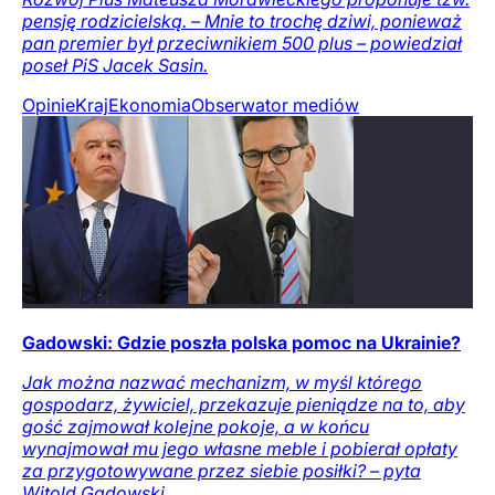
pensję rodzicielską. – Mnie to trochę dziwi, ponieważ
pan premier był przeciwnikiem 500 plus – powiedział
poseł PiS Jacek Sasin.
Opinie
Kraj
Ekonomia
Obserwator mediów
Gadowski: Gdzie poszła polska pomoc na Ukrainie?
Jak można nazwać mechanizm, w myśl którego
gospodarz, żywiciel, przekazuje pieniądze na to, aby
gość zajmował kolejne pokoje, a w końcu
wynajmował mu jego własne meble i pobierał opłaty
za przygotowywane przez siebie posiłki? – pyta
Witold Gadowski.