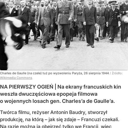
Charles de Gaulle (na czele) tuż po wyzwoleniu Paryża, 26 sierpnia 1944
/ Źródło:
Wikimedia Commons
NA PIERWSZY OGIEŃ | Na ekrany francuskich kin
weszła dwuczęściowa epopeja filmowa
o wojennych losach gen. Charles’a de Gaulle’a.
Twórca filmu, reżyser Antonin Baudry, stworzył
produkcję, na którą – jak się zdaje – Francuzi czekali.
Na razie można ją obejrzeć tylko we Francji, więc