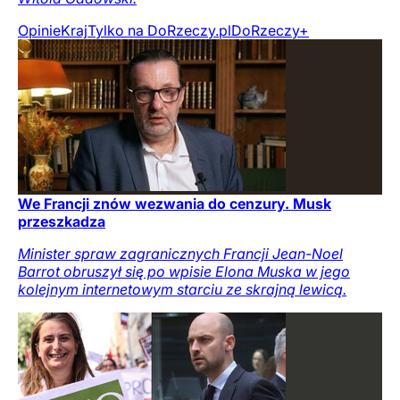
Opinie
Kraj
Tylko na DoRzeczy.pl
DoRzeczy+
We Francji znów wezwania do cenzury. Musk
przeszkadza
Minister spraw zagranicznych Francji Jean-Noel
Barrot obruszył się po wpisie Elona Muska w jego
kolejnym internetowym starciu ze skrajną lewicą.