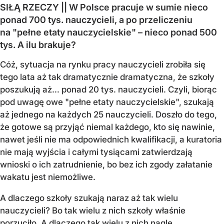
SIŁĄ RZECZY || W Polsce pracuje w sumie nieco
ponad 700 tys. nauczycieli, a po przeliczeniu
na "pełne etaty nauczycielskie" – nieco ponad 500
tys. A ilu brakuje?
Cóż, sytuacja na rynku pracy nauczycieli zrobiła się
tego lata aż tak dramatycznie dramatyczna, że szkoły
poszukują aż… ponad 20 tys. nauczycieli. Czyli, biorąc
pod uwagę owe "pełne etaty nauczycielskie", szukają
aż jednego na każdych 25 nauczycieli. Doszło do tego,
że gotowe są przyjąć niemal każdego, kto się nawinie,
nawet jeśli nie ma odpowiednich kwalifikacji, a kuratoria
nie mają wyjścia i całymi tysiącami zatwierdzają
wnioski o ich zatrudnienie, bo bez ich zgody załatanie
wakatu jest niemożliwe.
A dlaczego szkoły szukają naraz aż tak wielu
nauczycieli? Bo tak wielu z nich szkoły właśnie
porzuciło. A dlaczego tak wielu z nich nagle...