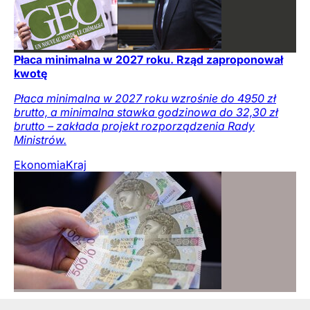
Płaca minimalna w 2027 roku. Rząd zaproponował
kwotę
Płaca minimalna w 2027 roku wzrośnie do 4950 zł
brutto, a minimalna stawka godzinowa do 32,30 zł
brutto – zakłada projekt rozporządzenia Rady
Ministrów.
Ekonomia
Kraj