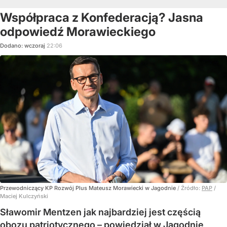
Współpraca z Konfederacją? Jasna
odpowiedź Morawieckiego
Dodano:
wczoraj
22:06
Przewodniczący KP Rozwój Plus Mateusz Morawiecki w Jagodnie
/ Źródło:
PAP
/
Maciej Kulczyński
Sławomir Mentzen jak najbardziej jest częścią
obozu patriotycznego – powiedział w Jagodnie