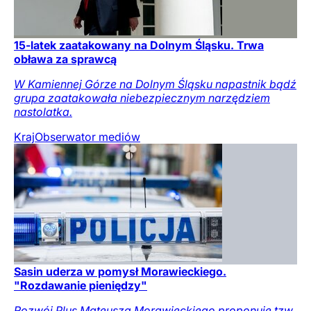
15-latek zaatakowany na Dolnym Śląsku. Trwa
obława za sprawcą
W Kamiennej Górze na Dolnym Śląsku napastnik bądź
grupa zaatakowała niebezpiecznym narzędziem
nastolatka.
Kraj
Obserwator mediów
Sasin uderza w pomysł Morawieckiego.
"Rozdawanie pieniędzy"
Rozwój Plus Mateusza Morawieckiego proponuje tzw.