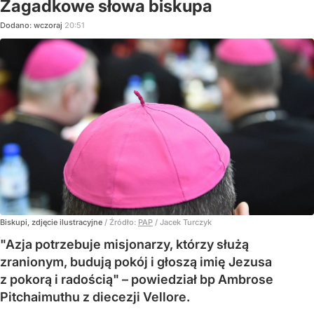
Zagadkowe słowa biskupa
Dodano:
wczoraj
20:51
Biskupi, zdjęcie ilustracyjne
/ Źródło:
PAP
/
Jacek Turczyk
"Azja potrzebuje misjonarzy, którzy służą
zranionym, budują pokój i głoszą imię Jezusa
z pokorą i radością" – powiedział bp Ambrose
Pitchaimuthu z diecezji Vellore.