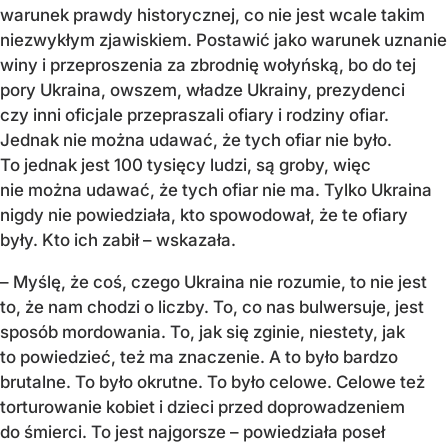
warunek prawdy historycznej, co nie jest wcale takim
niezwykłym zjawiskiem. Postawić jako warunek uznanie
winy i przeproszenia za zbrodnię wołyńską, bo do tej
pory Ukraina, owszem, władze Ukrainy, prezydenci
czy inni oficjale przepraszali ofiary i rodziny ofiar.
Jednak nie można udawać, że tych ofiar nie było.
To jednak jest 100 tysięcy ludzi, są groby, więc
nie można udawać, że tych ofiar nie ma. Tylko Ukraina
nigdy nie powiedziała, kto spowodował, że te ofiary
były. Kto ich zabił – wskazała.
– Myślę, że coś, czego Ukraina nie rozumie, to nie jest
to, że nam chodzi o liczby. To, co nas bulwersuje, jest
sposób mordowania. To, jak się zginie, niestety, jak
to powiedzieć, też ma znaczenie. A to było bardzo
brutalne. To było okrutne. To było celowe. Celowe też
torturowanie kobiet i dzieci przed doprowadzeniem
do śmierci. To jest najgorsze – powiedziała poseł