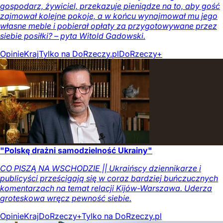
gospodarz, żywiciel, przekazuje pieniądze na to, aby gość
zajmował kolejne pokoje, a w końcu wynajmował mu jego
własne meble i pobierał opłaty za przygotowywane przez
siebie posiłki? – pyta Witold Gadowski.
Opinie
Kraj
Tylko na DoRzeczy.pl
DoRzeczy+
"Polskę drażni samodzielność Ukrainy"
CO PISZĄ NA WSCHODZIE || Ukraińscy dziennikarze i
publicyści prześcigają się w coraz bardziej buńczucznych
komentarzach na temat relacji Kijów-Warszawa. Uderza
groteskowa wręcz pewność siebie.
Opinie
Kraj
DoRzeczy+
Tylko na DoRzeczy.pl