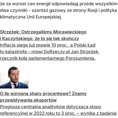
że za wzrost cen energii odpowiadają przede wszystkim
dwa czynniki - szantaż gazowy ze strony Rosji i polityka
klimatyczna Unii Europejskiej.
Strzeżek: Ostrzegaliśmy Morawieckiego
i Kaczyńskiego, że to się tak skończy
Inflacja sięga już prawie 10 proc., a Polski Ład
to katastrofa – mówi DoRzeczy.pl Jan Strzeżek,
rzecznik koła parlamentarnego Porozumienia.
O ile wzrosną stopy procentowe? Znamy
przewidywania ekspertów
Prognoza centralna analityków dotycząca stopy
referencyjnej w 2022 roku to 3 proc. – wynika z badania