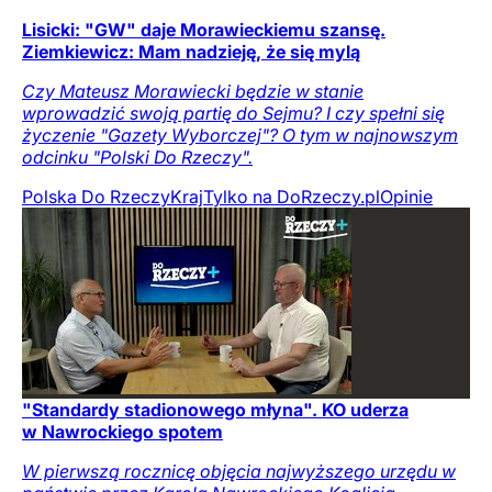
Lisicki: "GW" daje Morawieckiemu szansę.
Ziemkiewicz: Mam nadzieję, że się mylą
Czy Mateusz Morawiecki będzie w stanie
wprowadzić swoją partię do Sejmu? I czy spełni się
życzenie "Gazety Wyborczej"? O tym w najnowszym
odcinku "Polski Do Rzeczy".
Polska Do Rzeczy
Kraj
Tylko na DoRzeczy.pl
Opinie
"Standardy stadionowego młyna". KO uderza
w Nawrockiego spotem
W pierwszą rocznicę objęcia najwyższego urzędu w