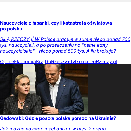
Nauczyciele z łapanki, czyli katastrofa oświatowa
po polsku
SIŁĄ RZECZY || W Polsce pracuje w sumie nieco ponad 700
tys. nauczycieli, a po przeliczeniu na "pełne etaty
nauczycielskie" – nieco ponad 500 tys. A ilu brakuje?
Opinie
Ekonomia
Kraj
DoRzeczy+
Tylko na DoRzeczy.pl
Gadowski: Gdzie poszła polska pomoc na Ukrainie?
Jak można nazwać mechanizm, w myśl którego