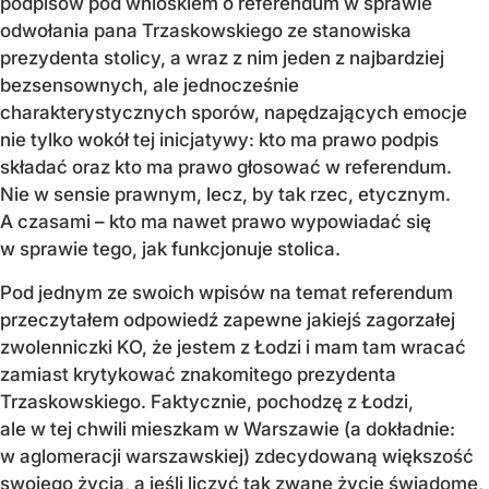
podpisów pod wnioskiem o referendum w sprawie
odwołania pana Trzaskowskiego ze stanowiska
prezydenta stolicy, a wraz z nim jeden z najbardziej
bezsensownych, ale jednocześnie
charakterystycznych sporów, napędzających emocje
nie tylko wokół tej inicjatywy: kto ma prawo podpis
składać oraz kto ma prawo głosować w referendum.
Nie w sensie prawnym, lecz, by tak rzec, etycznym.
A czasami – kto ma nawet prawo wypowiadać się
w sprawie tego, jak funkcjonuje stolica.
Pod jednym ze swoich wpisów na temat referendum
przeczytałem odpowiedź zapewne jakiejś zagorzałej
zwolenniczki KO, że jestem z Łodzi i mam tam wracać
zamiast krytykować znakomitego prezydenta
Trzaskowskiego. Faktycznie, pochodzę z Łodzi,
ale w tej chwili mieszkam w Warszawie (a dokładnie:
w aglomeracji warszawskiej) zdecydowaną większość
swojego życia, a jeśli liczyć tak zwane życie świadome,