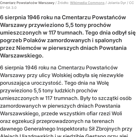
Cmentarz Powstańców Warszawy
/ Źródło:
Wikimedia Commons
/
Jolanta Dyr / CC
BY-SA 3.0
6 sierpnia 1946 roku na Cmentarzu Powstańców
Warszawy przywieziono 5,5 tony prochów
umieszczonych w 117 trumnach. Tego dnia odbył się
pogrzeb Polaków zamordowanych i spalonych
przez Niemców w pierwszych dniach Powstania
Warszawskiego.
6 sierpnia 1946 roku na Cmentarzu Powstańców
Warszawy przy ulicy Wolskiej odbyła się niezwykle
poruszająca uroczystość. Tego dnia na Wolę
przywieziono 5,5 tony ludzkich prochów
umieszczonych w 117 trumnach. Były to szczątki osób
zamordowanych w pierwszych dniach Powstania
Warszawskiego, przede wszystkim ofiar rzezi Woli
oraz egzekucji przeprowadzonych na terenach
dawnego Generalnego Inspektoratu Sił Zbrojnych przy
Alejach Ujazdowskich i w siedzibie Gestapo przy alei