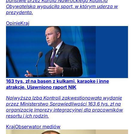
państwie przez Karola Nawrockiego Koalicja
Obywatelska wypuściła sport, w którym uderza w
prezydenta.
Opinie
Kraj
163 tys. zł na basen z kulkami, karaoke i inne
atrakcje. Ujawniono raport NIK
Najwyższa Izba Kontroli zakwestionowała wydanie
przez Ministerstwo Sprawiedliwości 163,6 tys. zł na
organizację imprezy integracyjnej dla pracowników
resortu i ich rodzin.
Kraj
Obserwator mediów