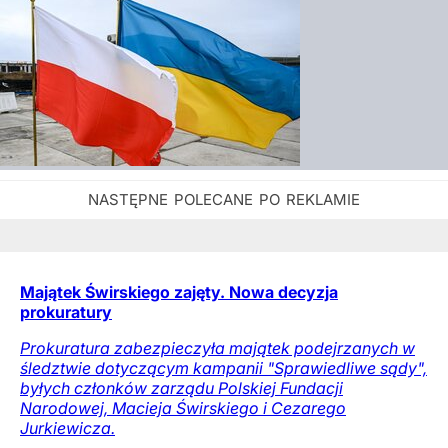
Majątek Świrskiego zajęty. Nowa decyzja
prokuratury
Prokuratura zabezpieczyła majątek podejrzanych w
śledztwie dotyczącym kampanii "Sprawiedliwe sądy",
byłych członków zarządu Polskiej Fundacji
Narodowej, Macieja Świrskiego i Cezarego
Jurkiewicza.