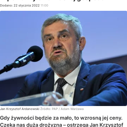
Dodano:
22
stycznia
2022
11:00
Jan Krzysztof Ardanowski
Źródło:
PAP
/
Adam Warżawa
Gdy żywności będzie za mało, to wzrosną jej ceny.
Czeka nas duża drożyzna – ostrzega Jan Krzysztof