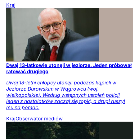
Kraj
Dwaj 13-latkowie utonęli w jeziorze. Jeden próbował
ratować drugiego
Dwaj 13-letni chłopcy utonęli podczas kąpieli w
Jeziorze Durowskim w Wągrowcu (woj.
wielkopolskie). Według wstępnych ustaleń policji
jeden z nastolatków zaczął się topić, a drugi ruszył
mu na pomoc.
Kraj
Obserwator mediów