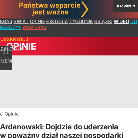
ROZWIŃ
▼
KRAJ
ŚWIAT
OPINIE
HISTORIA
TYGODNIK
KSIĄŻKI
WIDEO
DO
RZECZY+
WSPIERAJ
SUBSKRYBUJ
OPINIE
ZALOGUJ
MENU
Opinie
Ardanowski: Dojdzie do uderzenia
w poważny dział naszej gospodarki