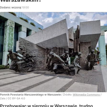
Dodano:
wczoraj
19:00
Pomnik Powstania Warszawskiego w Warszawie
/ Źródło:
Wikimedia Commons
/
Zala / CC BY-SA 4.0
Przebywając w sierpniu w Warszawie, trudno