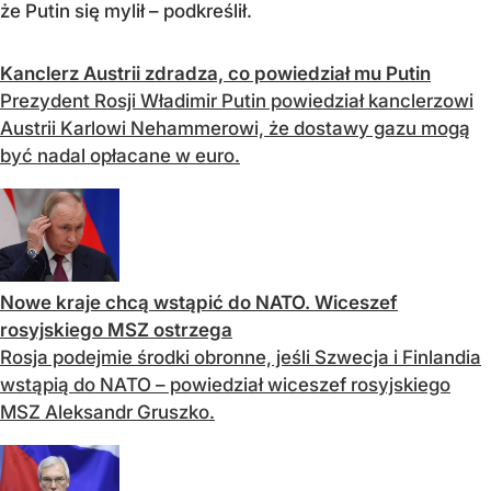
że Putin się mylił – podkreślił.
Kanclerz Austrii zdradza, co powiedział mu Putin
Prezydent Rosji Władimir Putin powiedział kanclerzowi
Austrii Karlowi Nehammerowi, że dostawy gazu mogą
być nadal opłacane w euro.
Nowe kraje chcą wstąpić do NATO. Wiceszef
rosyjskiego MSZ ostrzega
Rosja podejmie środki obronne, jeśli Szwecja i Finlandia
wstąpią do NATO – powiedział wiceszef rosyjskiego
MSZ Aleksandr Gruszko.