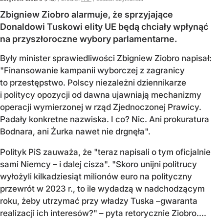
Zbigniew Ziobro alarmuje, że sprzyjające
Donaldowi Tuskowi elity UE będą chciały wpłynąć
na przyszłoroczne wybory parlamentarne.
Były minister sprawiedliwości Zbigniew Ziobro napisał:
"Finansowanie kampanii wyborczej z zagranicy
to przestępstwo. Polscy niezależni dziennikarze
i politycy opozycji od dawna ujawniają mechanizmy
operacji wymierzonej w rząd Zjednoczonej Prawicy.
Padały konkretne nazwiska. I co? Nic. Ani prokuratura
Bodnara, ani Żurka nawet nie drgnęła".
Polityk PiS zauważa, że "teraz napisali o tym oficjalnie
sami Niemcy – i dalej cisza". "Skoro unijni politrucy
wyłożyli kilkadziesiąt milionów euro na polityczny
przewrót w 2023 r., to ile wydadzą w nadchodzącym
roku, żeby utrzymać przy władzy Tuska –gwaranta
realizacji ich interesów?" – pyta retorycznie Ziobro....