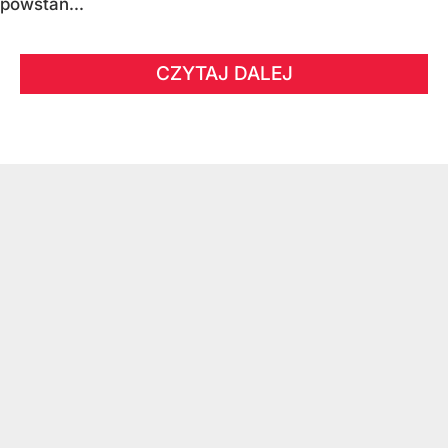
powstań...
CZYTAJ DALEJ