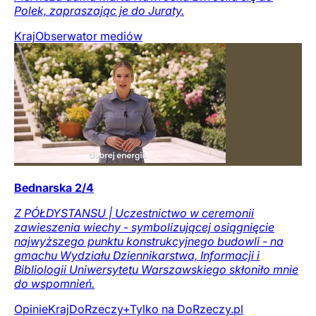
Polek, zapraszając je do Juraty.
Kraj
Obserwator mediów
Bednarska 2/4
Z PÓŁDYSTANSU | Uczestnictwo w ceremonii
zawieszenia wiechy - symbolizującej osiągnięcie
najwyższego punktu konstrukcyjnego budowli - na
gmachu Wydziału Dziennikarstwa, Informacji i
Bibliologii Uniwersytetu Warszawskiego skłoniło mnie
do wspomnień.
Opinie
Kraj
DoRzeczy+
Tylko na DoRzeczy.pl