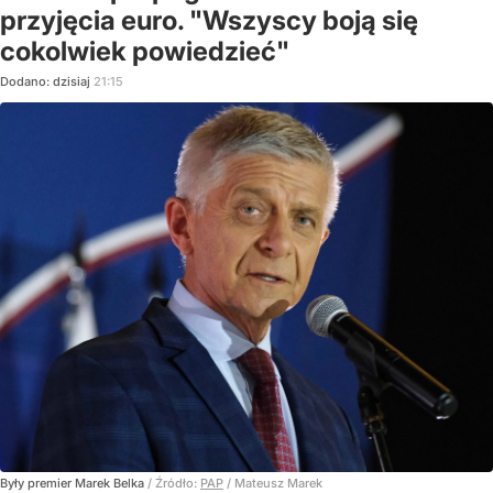
przyjęcia euro. "Wszyscy boją się
cokolwiek powiedzieć"
Dodano:
dzisiaj
21:15
Były premier Marek Belka
/ Źródło:
PAP
/
Mateusz Marek