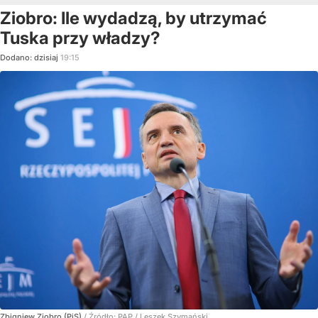
Ziobro: Ile wydadzą, by utrzymać
Tuska przy władzy?
Dodano:
dzisiaj
19:15
Zbigniew Ziobro (PiS)
/ Źródło:
PAP
/
Leszek Szymański