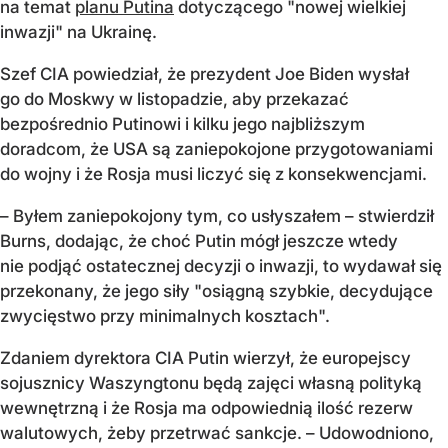
na temat
planu Putina
dotyczącego "nowej wielkiej
inwazji" na Ukrainę.
Szef CIA powiedział, że prezydent Joe Biden wysłał
go do Moskwy w listopadzie, aby przekazać
bezpośrednio Putinowi i kilku jego najbliższym
doradcom, że USA są zaniepokojone przygotowaniami
do wojny i że Rosja musi liczyć się z konsekwencjami.
– Byłem zaniepokojony tym, co usłyszałem – stwierdził
Burns, dodając, że choć Putin mógł jeszcze wtedy
nie podjąć ostatecznej decyzji o inwazji, to wydawał się
przekonany, że jego siły "osiągną szybkie, decydujące
zwycięstwo przy minimalnych kosztach".
Zdaniem dyrektora CIA Putin wierzył, że europejscy
sojusznicy Waszyngtonu będą zajęci własną polityką
wewnętrzną i że Rosja ma odpowiednią ilość rezerw
walutowych, żeby przetrwać sankcje. – Udowodniono,