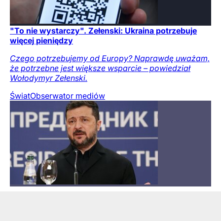
"To nie wystarczy". Zełenski: Ukraina potrzebuje
więcej pieniędzy
Czego potrzebujemy od Europy? Naprawdę uważam,
że potrzebne jest większe wsparcie – powiedział
Wołodymyr Zełenski.
Świat
Obserwator mediów