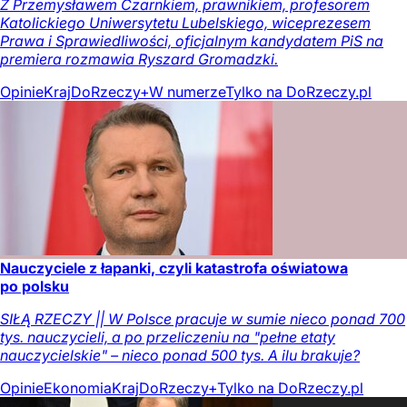
Z Przemysławem Czarnkiem, prawnikiem, profesorem
Katolickiego Uniwersytetu Lubelskiego, wiceprezesem
Prawa i Sprawiedliwości, oficjalnym kandydatem PiS na
premiera rozmawia Ryszard Gromadzki.
Opinie
Kraj
DoRzeczy+
W numerze
Tylko na DoRzeczy.pl
Nauczyciele z łapanki, czyli katastrofa oświatowa
po polsku
SIŁĄ RZECZY || W Polsce pracuje w sumie nieco ponad 700
tys. nauczycieli, a po przeliczeniu na "pełne etaty
nauczycielskie" – nieco ponad 500 tys. A ilu brakuje?
Opinie
Ekonomia
Kraj
DoRzeczy+
Tylko na DoRzeczy.pl