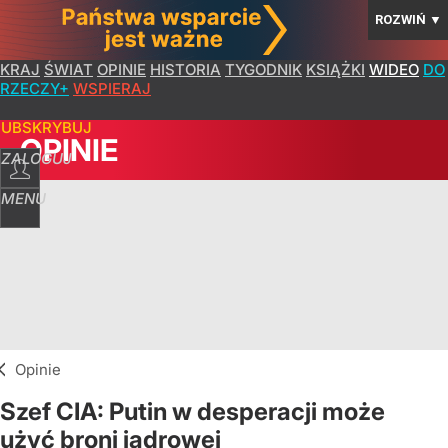
ROZWIŃ
▼
KRAJ
ŚWIAT
OPINIE
HISTORIA
TYGODNIK
KSIĄŻKI
WIDEO
DO
RZECZY+
WSPIERAJ
SUBSKRYBUJ
OPINIE
ZALOGUJ
MENU
Opinie
Szef CIA: Putin w desperacji może
użyć broni jądrowej