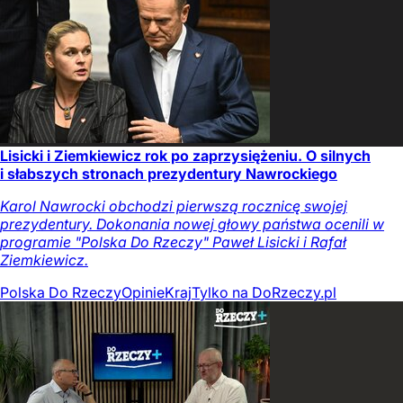
Lisicki i Ziemkiewicz rok po zaprzysiężeniu. O silnych
i słabszych stronach prezydentury Nawrockiego
Karol Nawrocki obchodzi pierwszą rocznicę swojej
prezydentury. Dokonania nowej głowy państwa ocenili w
programie "Polska Do Rzeczy" Paweł Lisicki i Rafał
Ziemkiewicz.
Polska Do Rzeczy
Opinie
Kraj
Tylko na DoRzeczy.pl