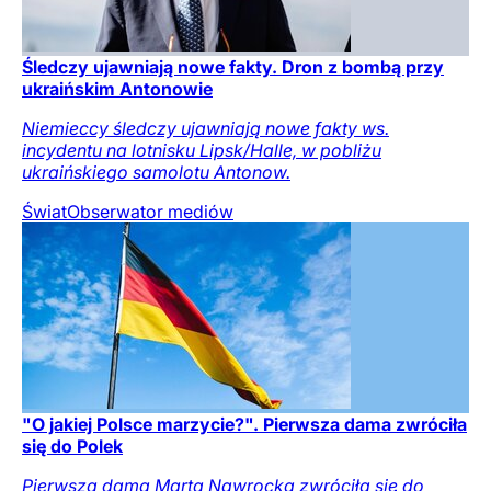
Śledczy ujawniają nowe fakty. Dron z bombą przy
ukraińskim Antonowie
Niemieccy śledczy ujawniają nowe fakty ws.
incydentu na lotnisku Lipsk/Halle, w pobliżu
ukraińskiego samolotu Antonow.
Świat
Obserwator mediów
"O jakiej Polsce marzycie?". Pierwsza dama zwróciła
się do Polek
Pierwsza dama Marta Nawrocka zwróciła się do