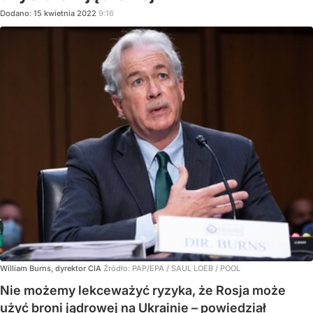
Dodano:
15
kwietnia
2022
9:16
William Burns, dyrektor CIA
Źródło:
PAP/EPA
/
SAUL LOEB / POOL
Nie możemy lekceważyć ryzyka, że Rosja może
użyć broni jądrowej na Ukrainie – powiedział