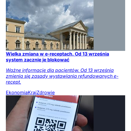
Wielka zmiana w e-receptach. Od 13 września
system zacznie je blokować
Ważne informacje dla pacjentów. Od 13 września
zmienią się zasady wystawiania refundowanych e-
recept.
Ekonomia
Kraj
Zdrowie