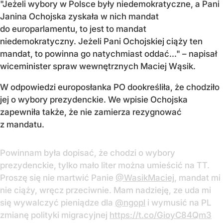
"Jeżeli wybory w Polsce były niedemokratyczne, a Pani
Janina Ochojska zyskała w nich mandat
do europarlamentu, to jest to mandat
niedemokratyczny. Jeżeli Pani Ochojskiej ciąży ten
mandat, to powinna go natychmiast oddać..." – napisał
wiceminister spraw wewnętrznych Maciej Wąsik.
W odpowiedzi europosłanka PO dookreśliła, że chodziło
jej o wybory prezydenckie. We wpisie Ochojska
zapewniła także, że nie zamierza rezygnować
z mandatu.
Powinnam była dopisać, że chodzi o wybory
prezydenckie, tylko mało liter można umieścić na TT.
Proszę się nie martwić Panie
@WasikMaciej
, mandat mi
nie ciąży, wręcz przeciwnie. Mam nadzieję, ze uda mi
się wywalczyć pieniądze dla
@ngopl
i wymusić na PL
zmianę polityki migracyjnej
https://t.co/GioyC84Qm3