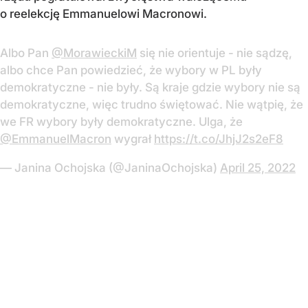
o reelekcję Emmanuelowi Macronowi.
Albo Pan
@MorawieckiM
się nie orientuje - nie sądzę,
albo chce Pan powiedzieć, że wybory w PL były
demokratyczne - nie były. Są kraje gdzie wybory nie są
demokratyczne, więc trudno świętować. Nie wątpię, że
we FR wybory były demokratyczne. Ulga, że
@EmmanuelMacron
wygrał
https://t.co/JhjJ2s2eF8
— Janina Ochojska (@JaninaOchojska)
April 25, 2022