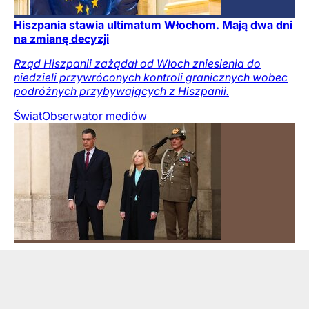
Hiszpania stawia ultimatum Włochom. Mają dwa dni
na zmianę decyzji
Rząd Hiszpanii zażądał od Włoch zniesienia do
niedzieli przywróconych kontroli granicznych wobec
podróżnych przybywających z Hiszpanii.
Świat
Obserwator mediów