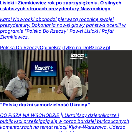
Lisicki i Ziemkiewicz rok po zaprzysiężeniu. O silnych
i słabszych stronach prezydentury Nawrockiego
Karol Nawrocki obchodzi pierwszą rocznicę swojej
prezydentury. Dokonania nowej głowy państwa ocenili w
programie "Polska Do Rzeczy" Paweł Lisicki i Rafał
Ziemkiewicz.
Polska Do Rzeczy
Opinie
Kraj
Tylko na DoRzeczy.pl
"Polskę drażni samodzielność Ukrainy"
CO PISZĄ NA WSCHODZIE || Ukraińscy dziennikarze i
publicyści prześcigają się w coraz bardziej buńczucznych
komentarzach na temat relacji Kijów-Warszawa. Uderza