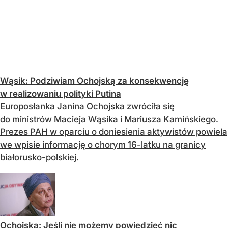
Wąsik: Podziwiam Ochojską za konsekwencję
w realizowaniu polityki Putina
Europosłanka Janina Ochojska zwróciła się
do ministrów Macieja Wąsika i Mariusza Kamińskiego.
Prezes PAH w oparciu o doniesienia aktywistów powiela
we wpisie informację o chorym 16-latku na granicy
białorusko-polskiej.
Ochojska: Jeśli nie możemy powiedzieć nic