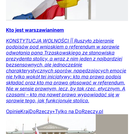
Kto jest warszawianinem
KONSTYTUCJA WOLNOŚCI || Ruszyło zbieranie
podpisów pod wnioskiem o referendum w sprawie
odwołania pana Trzaskowskiego ze stanowiska
prezydenta stolicy, a wraz z nim jeden z najbardziej
bezsensownych, ale jednocześnie
charakterystycznych sporów, napędzających emocje
nie tylko wokół tej inicjatywy: kto ma prawo podpis
składać oraz kto ma prawo głosować w referendum.
Nie w sensie prawnym, lecz, by tak rzec, etycznym. A
czasami – kto ma nawet prawo wypowiadać się w
sprawie tego, jak funkcjonuje stolica.
Opinie
Kraj
DoRzeczy+
Tylko na DoRzeczy.pl