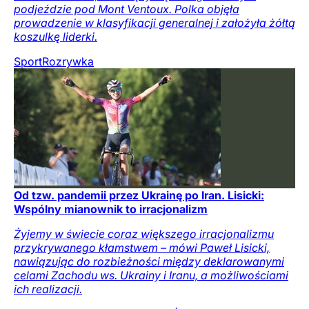
podjeździe pod Mont Ventoux. Polka objęła
prowadzenie w klasyfikacji generalnej i założyła żółtą
koszulkę liderki.
Sport
Rozrywka
Od tzw. pandemii przez Ukrainę po Iran. Lisicki:
Wspólny mianownik to irracjonalizm
Żyjemy w świecie coraz większego irracjonalizmu
przykrywanego kłamstwem – mówi Paweł Lisicki,
nawiązując do rozbieżności między deklarowanymi
celami Zachodu ws. Ukrainy i Iranu, a możliwościami
ich realizacji.