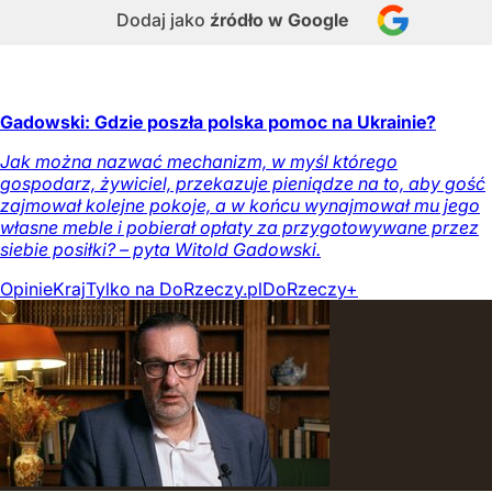
Dodaj jako
źródło w Google
Gadowski: Gdzie poszła polska pomoc na Ukrainie?
Jak można nazwać mechanizm, w myśl którego
gospodarz, żywiciel, przekazuje pieniądze na to, aby gość
zajmował kolejne pokoje, a w końcu wynajmował mu jego
własne meble i pobierał opłaty za przygotowywane przez
siebie posiłki? – pyta Witold Gadowski.
Opinie
Kraj
Tylko na DoRzeczy.pl
DoRzeczy+