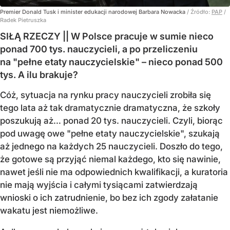
Premier Donald Tusk i minister edukacji narodowej Barbara Nowacka
/ Źródło:
PAP
/
Radek Pietruszka
SIŁĄ RZECZY || W Polsce pracuje w sumie nieco
ponad 700 tys. nauczycieli, a po przeliczeniu
na "pełne etaty nauczycielskie" – nieco ponad 500
tys. A ilu brakuje?
Cóż, sytuacja na rynku pracy nauczycieli zrobiła się
tego lata aż tak dramatycznie dramatyczna, że szkoły
poszukują aż… ponad 20 tys. nauczycieli. Czyli, biorąc
pod uwagę owe "pełne etaty nauczycielskie", szukają
aż jednego na każdych 25 nauczycieli. Doszło do tego,
że gotowe są przyjąć niemal każdego, kto się nawinie,
nawet jeśli nie ma odpowiednich kwalifikacji, a kuratoria
nie mają wyjścia i całymi tysiącami zatwierdzają
wnioski o ich zatrudnienie, bo bez ich zgody załatanie
wakatu jest niemożliwe.