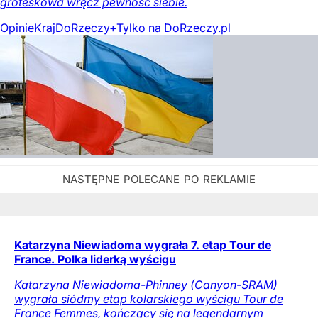
groteskowa wręcz pewność siebie.
Opinie
Kraj
DoRzeczy+
Tylko na DoRzeczy.pl
Katarzyna Niewiadoma wygrała 7. etap Tour de
France. Polka liderką wyścigu
Katarzyna Niewiadoma-Phinney (Canyon-SRAM)
wygrała siódmy etap kolarskiego wyścigu Tour de
France Femmes, kończący się na legendarnym