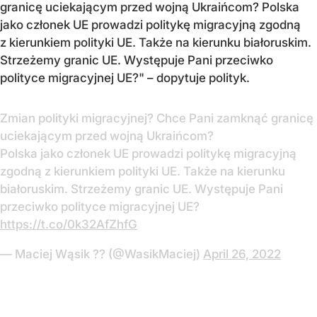
granicę uciekającym przed wojną Ukraińcom? Polska
jako członek UE prowadzi politykę migracyjną zgodną
z kierunkiem polityki UE. Także na kierunku białoruskim.
Strzeżemy granic UE. Występuje Pani przeciwko
polityce migracyjnej UE?" – dopytuje polityk.
Zmian polityki migracyjnej? Chce Pani zamknąć granicę
uciekającym przed wojną Ukraińcom?
Polska jako członek UE prowadzi politykę migracyjną
zgodną z kierunkiem polityki UE. Także na kierunku
białoruskim. Strzeżemy granic UE. Występuje Pani
przeciwko polityce migracyjnej UE?
https://t.co/0k32AfZhfG
— Maciej Wąsik ?? (@WasikMaciej)
April 26, 2022