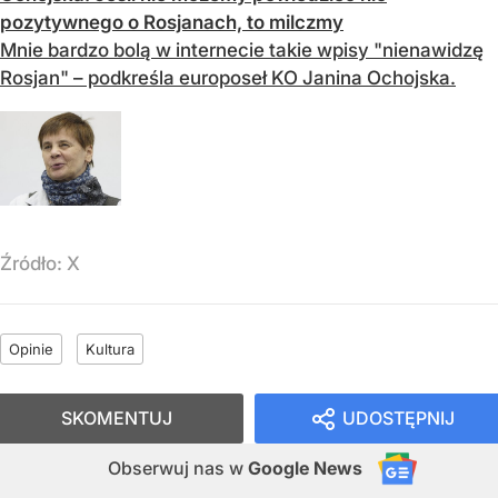
pozytywnego o Rosjanach, to milczmy
Mnie bardzo bolą w internecie takie wpisy "nienawidzę
Rosjan" – podkreśla europoseł KO Janina Ochojska.
Źródło:
X
Opinie
Kultura
SKOMENTUJ
UDOSTĘPNIJ
Obserwuj nas
w
Google News