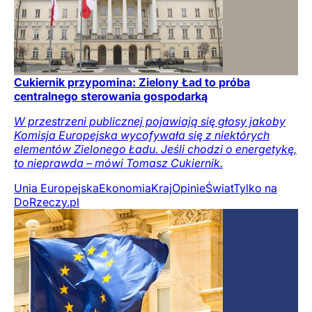
Cukiernik przypomina: Zielony Ład to próba
centralnego sterowania gospodarką
W przestrzeni publicznej pojawiają się głosy jakoby
Komisja Europejska wycofywała się z niektórych
elementów Zielonego Ładu. Jeśli chodzi o energetykę,
to nieprawda – mówi Tomasz Cukiernik.
Unia Europejska
Ekonomia
Kraj
Opinie
Świat
Tylko na
DoRzeczy.pl