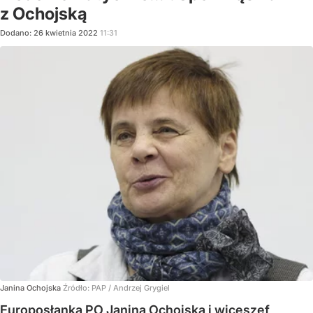
z Ochojską
Dodano:
26
kwietnia
2022
11:31
Janina Ochojska
Źródło:
PAP
/
Andrzej Grygiel
Europosłanka PO Janina Ochojska i wiceszef