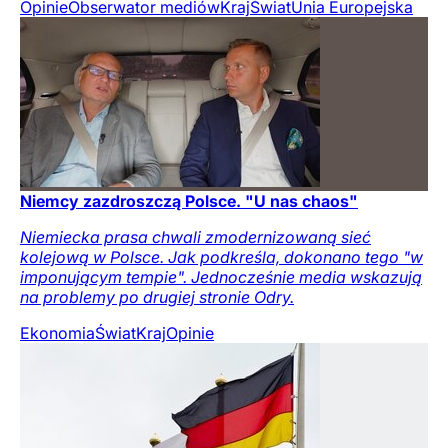
Opinie
Obserwator mediów
Kraj
Świat
Unia Europejska
Niemcy zazdroszczą Polsce. "U nas chaos"
Niemiecka prasa chwali zmodernizowaną sieć
kolejową w Polsce. Jak podkreśla, dokonano tego "w
imponującym tempie". Jednocześnie media wskazują
na problemy po drugiej stronie Odry.
Ekonomia
Świat
Kraj
Opinie