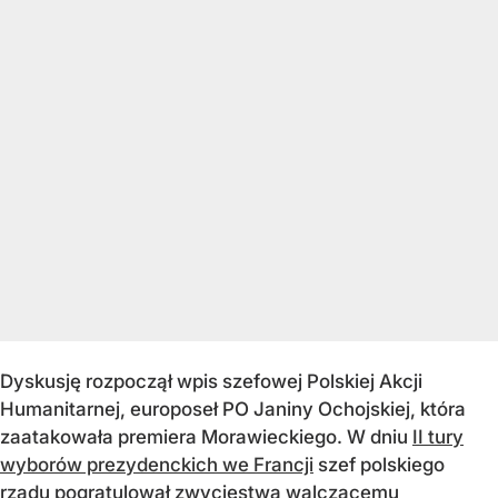
Dyskusję rozpoczął wpis szefowej Polskiej Akcji
Humanitarnej, europoseł PO Janiny Ochojskiej, która
zaatakowała premiera Morawieckiego. W dniu
II tury
wyborów prezydenckich we Francji
szef polskiego
rządu pogratulował zwycięstwa walczącemu