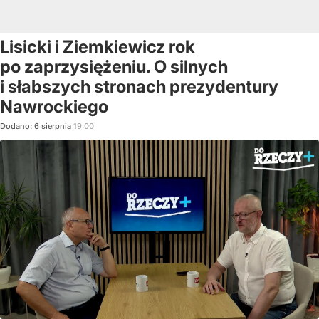
Lisicki i Ziemkiewicz rok
po zaprzysiężeniu. O silnych
i słabszych stronach prezydentury
Nawrockiego
Dodano:
6
sierpnia
19:00