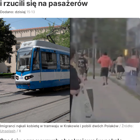
i rzucili się na pasażerów
Dodano:
dzisiaj
15:13
Imigranci nękali kobietę w tramwaju w Krakowie i pobili dwóch Polaków
/ Źródło:
Unsplash
/
X