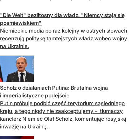
"Die Welt" bezlitosny dla władz. "Niemcy stają się
pośmiewiskiem"
Niemieckie media po raz kolejny w ostrych słowach
recenzują politykę tamtejszych władz wobec wojny
na Ukrainie.
Scholz o działaniach Putina: Brutalna wojna
i imperialistyczne podejście
Putin próbuje podbić część terytorium sąsiedniego
kraju, a tego nigdy nie zaakceptujemy – tłumaczy
kanclerz Niemiec Olaf Scholz, komentując rosyjską
inwazję na Ukrainę.