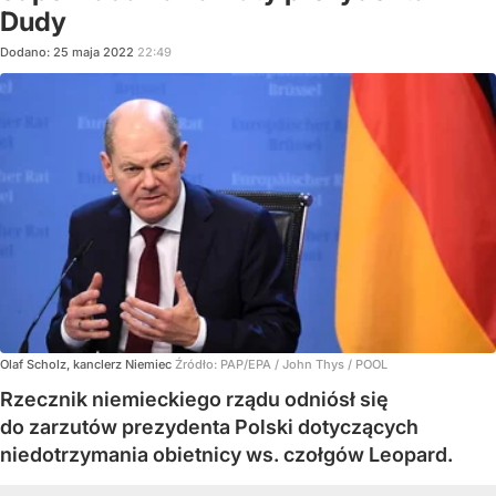
Dudy
Dodano:
25
maja
2022
22:49
Olaf Scholz, kanclerz Niemiec
Źródło:
PAP/EPA
/
John Thys / POOL
Rzecznik niemieckiego rządu odniósł się
do zarzutów prezydenta Polski dotyczących
niedotrzymania obietnicy ws. czołgów Leopard.