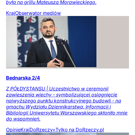
była na grillu Mateusza Morawieckiego.
Kraj
Obserwator mediów
Bednarska 2/4
Z PÓŁDYSTANSU | Uczestnictwo w ceremonii
zawieszenia wiechy - symbolizującej osiągnięcie
najwyższego punktu konstrukcyjnego budowli - na
gmachu Wydziału Dziennikarstwa, Informacji i
Bibliologii Uniwersytetu Warszawskiego skłoniło mnie
do wspomnień.
Opinie
Kraj
DoRzeczy+
Tylko na DoRzeczy.pl