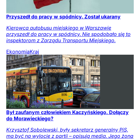
Przyszedł do pracy w spódnicy. Został ukarany
Kierowca autobusu miejskiego w Warszawie
przyszedł do pracy w spódnicy. Nie spodobało się to
inspektorom z Zarządu Transportu Miejskiego.
Ekonomia
Kraj
Był zaufanym człowiekiem Kaczyńskiego. Dołączy
do Morawieckiego?
Krzysztof Sobolewski, były sekretarz generalny PiS,
ma być na wylocie z partii – opisują media. Jego żona