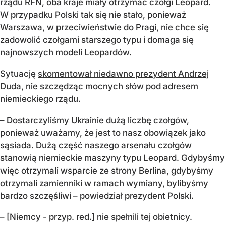
rządu RFN, oba kraje miały otrzymać czołgi Leopard.
W przypadku Polski tak się nie stało, ponieważ
Warszawa, w przeciwieństwie do Pragi, nie chce się
zadowolić czołgami starszego typu i domaga się
najnowszych modeli Leopardów.
Sytuację
skomentował niedawno prezydent Andrzej
Duda
, nie szczędząc mocnych słów pod adresem
niemieckiego rządu.
– Dostarczyliśmy Ukrainie dużą liczbę czołgów,
ponieważ uważamy, że jest to nasz obowiązek jako
sąsiada. Dużą część naszego arsenału czołgów
stanowią niemieckie maszyny typu Leopard. Gdybyśmy
więc otrzymali wsparcie ze strony Berlina, gdybyśmy
otrzymali zamienniki w ramach wymiany, bylibyśmy
bardzo szczęśliwi – powiedział prezydent Polski.
– [Niemcy - przyp. red.] nie spełnili tej obietnicy.