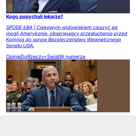
Kogo popychali lekarze?
SPODE ŁBA | Ciekawym widowiskiem cieszyć się
mogli Amerykanie, obserwujący przesłuchania przed
Komisją do spraw Bezpieczeństwa Wewnętrznego
Senatu USA.
Opinie
DoRzeczy+
Świat
W numerze