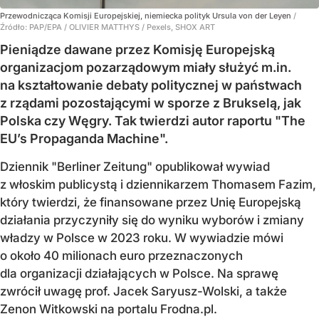
Przewodnicząca Komisji Europejskiej, niemiecka polityk Ursula von der Leyen
/
Źródło:
PAP/EPA
/
OLIVIER MATTHYS / Pexels, SHOX ART
Pieniądze dawane przez Komisję Europejską
organizacjom pozarządowym miały służyć m.in.
na kształtowanie debaty politycznej w państwach
z rządami pozostającymi w sporze z Brukselą, jak
Polska czy Węgry. Tak twierdzi autor raportu "The
EU’s Propaganda Machine".
Dziennik "Berliner Zeitung" opublikował wywiad
z włoskim publicystą i dziennikarzem Thomasem Fazim,
który twierdzi, że finansowane przez Unię Europejską
działania przyczyniły się do wyniku wyborów i zmiany
władzy w Polsce w 2023 roku. W wywiadzie mówi
o około 40 milionach euro przeznaczonych
dla organizacji działających w Polsce. Na sprawę
zwrócił uwagę prof. Jacek Saryusz-Wolski, a także
Zenon Witkowski na portalu Frodna.pl.