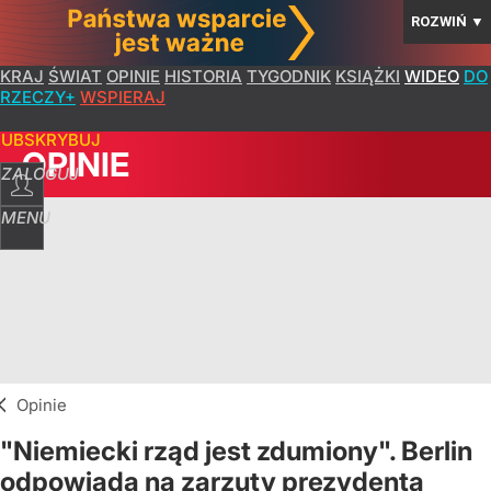
ROZWIŃ
▼
KRAJ
ŚWIAT
OPINIE
HISTORIA
TYGODNIK
KSIĄŻKI
WIDEO
DO
RZECZY+
WSPIERAJ
SUBSKRYBUJ
OPINIE
ZALOGUJ
MENU
Opinie
"Niemiecki rząd jest zdumiony". Berlin
odpowiada na zarzuty prezydenta