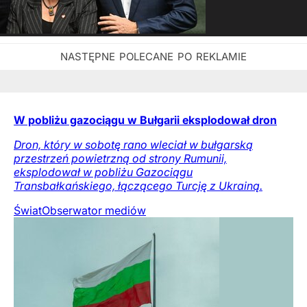
W pobliżu gazociągu w Bułgarii eksplodował dron
Dron, który w sobotę rano wleciał w bułgarską
przestrzeń powietrzną od strony Rumunii,
eksplodował w pobliżu Gazociągu
Transbałkańskiego, łączącego Turcję z Ukrainą.
Świat
Obserwator mediów