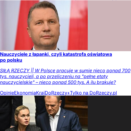
Nauczyciele z łapanki, czyli katastrofa oświatowa
po polsku
SIŁĄ RZECZY || W Polsce pracuje w sumie nieco ponad 700
tys. nauczycieli, a po przeliczeniu na "pełne etaty
nauczycielskie" – nieco ponad 500 tys. A ilu brakuje?
Opinie
Ekonomia
Kraj
DoRzeczy+
Tylko na DoRzeczy.pl