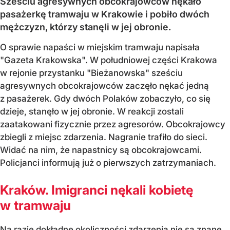
Sześciu agresywnych obcokrajowców nękało
pasażerkę tramwaju w Krakowie i pobiło dwóch
mężczyzn, którzy stanęli w jej obronie.
O sprawie napaści w miejskim tramwaju napisała
"Gazeta Krakowska". W południowej części Krakowa
w rejonie przystanku "Bieżanowska" sześciu
agresywnych obcokrajowców zaczęło nękać jedną
z pasażerek. Gdy dwóch Polaków zobaczyło, co się
dzieje, stanęło w jej obronie. W reakcji zostali
zaatakowani fizycznie przez agresorów. Obcokrajowcy
zbiegli z miejsc zdarzenia. Nagranie trafiło do sieci.
Widać na nim, że napastnicy są obcokrajowcami.
Policjanci informują już o pierwszych zatrzymaniach.
Kraków. Imigranci nękali kobietę
w tramwaju
Na razie dokładne okoliczności zdarzenia nie są znane.