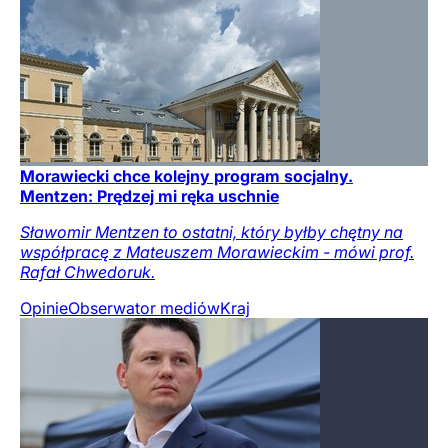
Morawiecki chce kolejny program socjalny.
Mentzen: Prędzej mi ręka uschnie
Sławomir Mentzen to ostatni, który byłby chętny na
współpracę z Mateuszem Morawieckim - mówi prof.
Rafał Chwedoruk.
Opinie
Obserwator mediów
Kraj