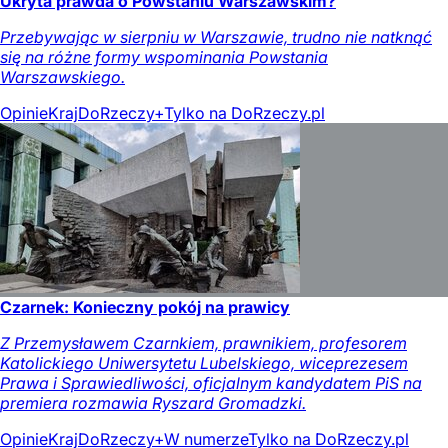
Ukryta prawda o Powstaniu Warszawskim?
Przebywając w sierpniu w Warszawie, trudno nie natknąć
się na różne formy wspominania Powstania
Warszawskiego.
Opinie
Kraj
DoRzeczy+
Tylko na DoRzeczy.pl
Czarnek: Konieczny pokój na prawicy
Z Przemysławem Czarnkiem, prawnikiem, profesorem
Katolickiego Uniwersytetu Lubelskiego, wiceprezesem
Prawa i Sprawiedliwości, oficjalnym kandydatem PiS na
premiera rozmawia Ryszard Gromadzki.
Opinie
Kraj
DoRzeczy+
W numerze
Tylko na DoRzeczy.pl