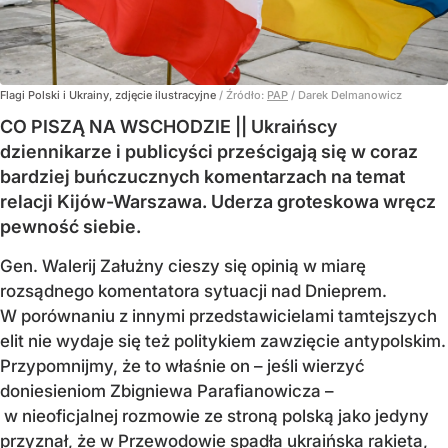
Flagi Polski i Ukrainy, zdjęcie ilustracyjne
/ Źródło:
PAP
/
Darek Delmanowicz
CO PISZĄ NA WSCHODZIE || Ukraińscy
dziennikarze i publicyści prześcigają się w coraz
bardziej buńczucznych komentarzach na temat
relacji Kijów-Warszawa. Uderza groteskowa wręcz
pewność siebie.
Gen. Walerij Załużny cieszy się opinią w miarę
rozsądnego komentatora sytuacji nad Dnieprem.
W porównaniu z innymi przedstawicielami tamtejszych
elit nie wydaje się też politykiem zawzięcie antypolskim.
Przypomnijmy, że to właśnie on – jeśli wierzyć
doniesieniom Zbigniewa Parafianowicza –
w nieoficjalnej rozmowie ze stroną polską jako jedyny
przyznał, że w Przewodowie spadła ukraińska rakieta,