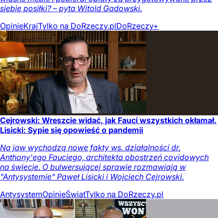
siebie posiłki? – pyta Witold Gadowski.
Opinie
Kraj
Tylko na DoRzeczy.pl
DoRzeczy+
Cejrowski: Wreszcie widać, jak Fauci wszystkich okłamał.
Lisicki: Sypie się opowieść o pandemii
Na jaw wychodzą nowe fakty ws. działalności dr.
Anthony'ego Fauciego, architekta obostrzeń covidowych
na świecie. O bulwersującej sprawie rozmawiają w
"Antysystemie" Paweł Lisicki i Wojciech Cejrowski.
Antysystem
Opinie
Świat
Tylko na DoRzeczy.pl