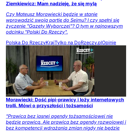
Ziemkiewicz: Mam nadzieję, że się mylą
Czy Mateusz Morawiecki będzie w stanie
wprowadzić swoją partię do Sejmu? I czy spełni się
życzenie "Gazety Wyborczej"? O tym w najnowszym
odcinku "Polski Do Rzeczy".
Polska Do Rzeczy
Kraj
Tylko na DoRzeczy.pl
Opinie
Morawiecki: Dość pipi-prawicy i loży internetowych
trolli. Mówi o przyszłości i tożsamości
"Prawica bez jasnej agendy tożsamościowej nie
będzie prawicą. Ale prawica bez agendy rozwojowej i
bez kompetencji wdrażania zmian nigdy nie będzie