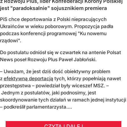
z Rozwoju Plus, lider Konfederacji Korony Polskiej
jest "paradoksalnie" sojusznikiem premiera
PiS chce deportowania z Polski niepracujących
Ukraińców w wieku poborowym. Propozycja padła
podczas konferencji programowej "Ku nowemu
rządowi".
Do postulatu odniósł się w czwartek na antenie Polsat
News poseł Rozwoju Plus Paweł Jabłoński.
– Uważam, że jest dziś dość obiektywny problem
z
efektywną deportacją
tych, którzy popełniają nawet
przestępstwa – powiedział były wiceszef MSZ. –
Jednym z postulatów, jaki podnosimy, jest
skoordynowanie tych działań w ramach jednej instytucji
– podkreślił parlamentarzysta....
CZYTAJ DALEJ