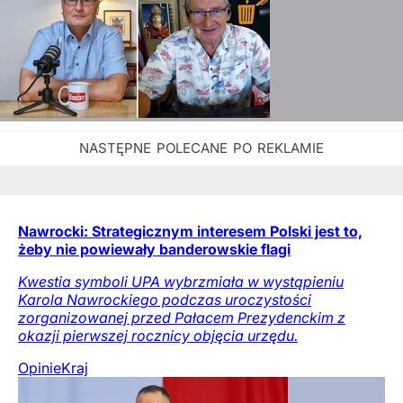
Nawrocki: Strategicznym interesem Polski jest to,
żeby nie powiewały banderowskie flagi
Kwestia symboli UPA wybrzmiała w wystąpieniu
Karola Nawrockiego podczas uroczystości
zorganizowanej przed Pałacem Prezydenckim z
okazji pierwszej rocznicy objęcia urzędu.
Opinie
Kraj