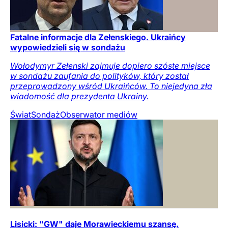
Fatalne informacje dla Zełenskiego. Ukraińcy
wypowiedzieli się w sondażu
Wołodymyr Zełenski zajmuje dopiero szóste miejsce
w sondażu zaufania do polityków, który został
przeprowadzony wśród Ukraińców. To niejedyna zła
wiadomość dla prezydenta Ukrainy.
Świat
Sondaż
Obserwator mediów
Lisicki: "GW" daje Morawieckiemu szansę.