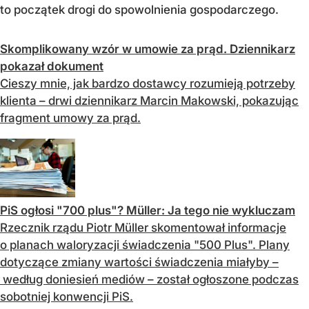
to początek drogi do spowolnienia gospodarczego.
Skomplikowany wzór w umowie za prąd. Dziennikarz
pokazał dokument
Cieszy mnie, jak bardzo dostawcy rozumieją potrzeby
klienta – drwi dziennikarz Marcin Makowski, pokazując
fragment umowy za prąd.
PiS ogłosi "700 plus"? Müller: Ja tego nie wykluczam
Rzecznik rządu Piotr Müller skomentował informacje
o planach waloryzacji świadczenia "500 Plus". Plany
dotyczące zmiany wartości świadczenia miałyby –
według doniesień mediów – został ogłoszone podczas
sobotniej konwencji PiS.