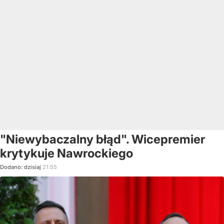
"Niewybaczalny błąd". Wicepremier
krytykuje Nawrockiego
Dodano:
dzisiaj
21:55