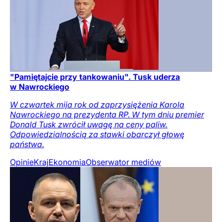
"Pamiętajcie przy tankowaniu". Tusk uderza
w Nawrockiego
W czwartek mija rok od zaprzysiężenia Karola
Nawrockiego na prezydenta RP. W tym dniu premier
Donald Tusk zwrócił uwagę na ceny paliw.
Odpowiedzialnością za stawki obarczył głowę
państwa.
Opinie
Kraj
Ekonomia
Obserwator mediów