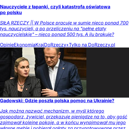
Nauczyciele z łapanki, czyli katastrofa oświatowa
po polsku
SIŁĄ RZECZY || W Polsce pracuje w sumie nieco ponad 700
tys. nauczycieli, a po przeliczeniu na "pełne etaty
nauczycielskie" – nieco ponad 500 tys. A ilu brakuje?
Opinie
Ekonomia
Kraj
DoRzeczy+
Tylko na DoRzeczy.pl
Gadowski: Gdzie poszła polska pomoc na Ukrainie?
Jak można nazwać mechanizm, w myśl którego
gospodarz, żywiciel, przekazuje pieniądze na to, aby gość
zajmował kolejne pokoje, a w końcu wynajmował mu jego
własne meble i pobierał opłaty za przygotowywane przez