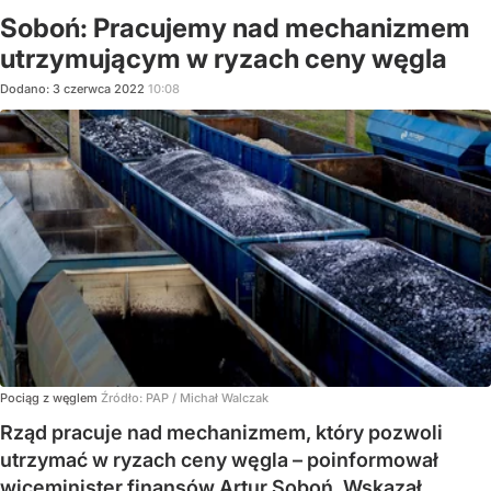
Soboń: Pracujemy nad mechanizmem
utrzymującym w ryzach ceny węgla
Dodano:
3
czerwca
2022
10:08
Pociąg z węglem
Źródło:
PAP
/
Michał Walczak
Rząd pracuje nad mechanizmem, który pozwoli
utrzymać w ryzach ceny węgla – poinformował
wiceminister finansów Artur Soboń. Wskazał,