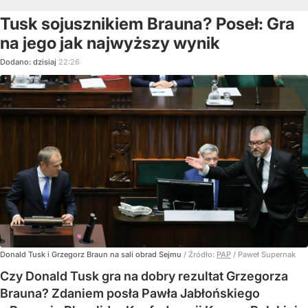
Tusk sojusznikiem Brauna? Poseł: Gra
na jego jak najwyższy wynik
Dodano:
dzisiaj
22:26
Donald Tusk i Grzegorz Braun na sali obrad Sejmu
/ Źródło:
PAP
/
Paweł Supernak
Czy Donald Tusk gra na dobry rezultat Grzegorza
Brauna? Zdaniem posła Pawła Jabłońskiego