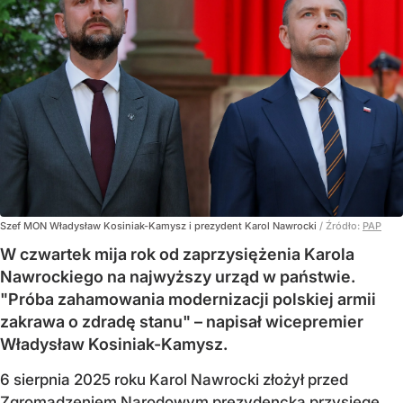
Szef MON Władysław Kosiniak-Kamysz i prezydent Karol Nawrocki
/ Źródło:
PAP
W czwartek mija rok od zaprzysiężenia Karola
Nawrockiego na najwyższy urząd w państwie.
"Próba zahamowania modernizacji polskiej armii
zakrawa o zdradę stanu" – napisał wicepremier
Władysław Kosiniak-Kamysz.
6 sierpnia 2025 roku Karol Nawrocki złożył przed
Zgromadzeniem Narodowym prezydencką przysięgę,