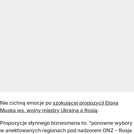
Nie cichną emocje po
szokującej propozycji Elona
Muska ws. wojny między Ukrainą a Rosją
.
Propozycje słynnego biznesmena to: "ponowne wybory
w anektowanych regionach pod nadzorem ONZ – Rosja