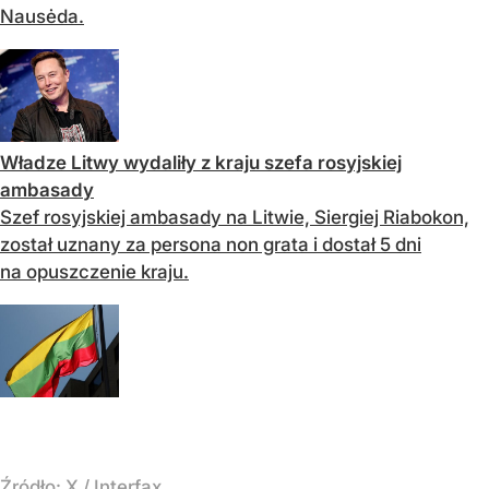
Nausėda.
Władze Litwy wydaliły z kraju szefa rosyjskiej
ambasady
Szef rosyjskiej ambasady na Litwie, Siergiej Riabokon,
został uznany za persona non grata i dostał 5 dni
na opuszczenie kraju.
Źródło:
X
/
Interfax