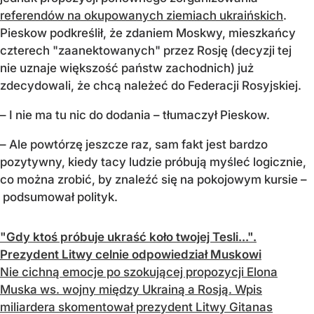
referendów na okupowanych ziemiach ukraińskich
.
Pieskow podkreślił, że zdaniem Moskwy, mieszkańcy
czterech "zaanektowanych" przez Rosję (decyzji tej
nie uznaje większość państw zachodnich) już
zdecydowali, że chcą należeć do Federacji Rosyjskiej.
– I nie ma tu nic do dodania – tłumaczył Pieskow.
– Ale powtórzę jeszcze raz, sam fakt jest bardzo
pozytywny, kiedy tacy ludzie próbują myśleć logicznie,
co można zrobić, by znaleźć się na pokojowym kursie –
podsumował polityk.
"Gdy ktoś próbuje ukraść koło twojej Tesli...".
Prezydent Litwy celnie odpowiedział Muskowi
Nie cichną emocje po szokującej propozycji Elona
Muska ws. wojny między Ukrainą a Rosją. Wpis
miliardera skomentował prezydent Litwy Gitanas