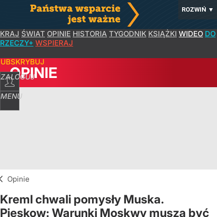
ROZWIŃ
▼
KRAJ
ŚWIAT
OPINIE
HISTORIA
TYGODNIK
KSIĄŻKI
WIDEO
DO
RZECZY+
WSPIERAJ
SUBSKRYBUJ
OPINIE
ZALOGUJ
MENU
Opinie
Kreml chwali pomysły Muska.
Pieskow: Warunki Moskwy muszą być