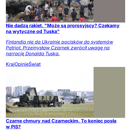
Nie dadzą rakiet. "Może są prorosyjscy? Czekamy
na wytyczne od Tuska"
Finlandia nie da Ukrainie pocisków do systemów
Patriot. Przemysław Czarnek zwrócił uwagę na
narrację Donalda Tuska.
Kraj
Opinie
Świat
Czarne chmury nad Czarneckim. To koniec posła
w PiS?