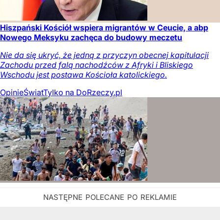
Hiszpański Kościół wspiera migrantów w Ceucie, a abp
Nowego Meksyku zachęca do budowy meczetu
Nie da się ukryć, że jedną z przyczyn obecnej kapitulacji
Zachodu przed falą nachodźców z Afryki i Bliskiego
Wschodu jest postawa Kościoła katolickiego.
Opinie
Świat
Tylko na DoRzeczy.pl