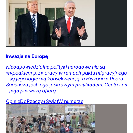
Inwazja na Europę
Nieodpowiedzialne polityki narodowe nie są
wypadkiem przy pracy w ramach paktu migracyjnego
– są jego logiczną konsekwencją, a Hiszpania Pedra
Sáncheza jest tego jaskrawym przykładem. Ceuta zaś
– jego pierwszą ofiarą.
Opinie
DoRzeczy+
Świat
W numerze