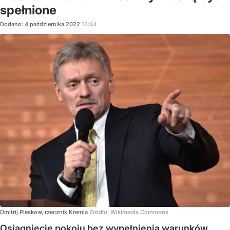
spełnione
Dodano:
4
października
2022
13:44
Dmitrij Pieskow, rzecznik Kremla
Źródło:
Wikimedia Commons
Osiągnięcie pokoju bez wypełnienia warunków