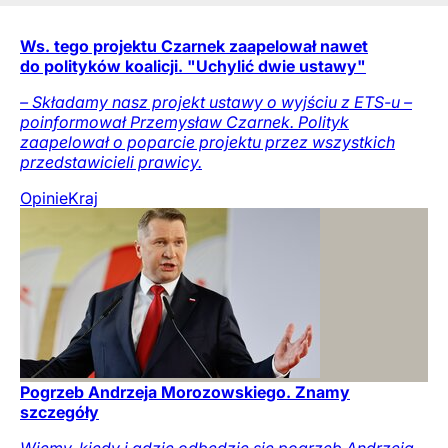
Ws. tego projektu Czarnek zaapelował nawet
do polityków koalicji. "Uchylić dwie ustawy"
– Składamy nasz projekt ustawy o wyjściu z ETS-u –
poinformował Przemysław Czarnek. Polityk
zaapelował o poparcie projektu przez wszystkich
przedstawicieli prawicy.
Opinie
Kraj
Pogrzeb Andrzeja Morozowskiego. Znamy
szczegóły