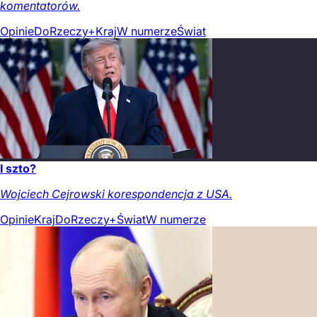
komentatorów.
Opinie
DoRzeczy+
Kraj
W numerze
Świat
I szto?
Wojciech Cejrowski korespondencja z USA.
Opinie
Kraj
DoRzeczy+
Świat
W numerze