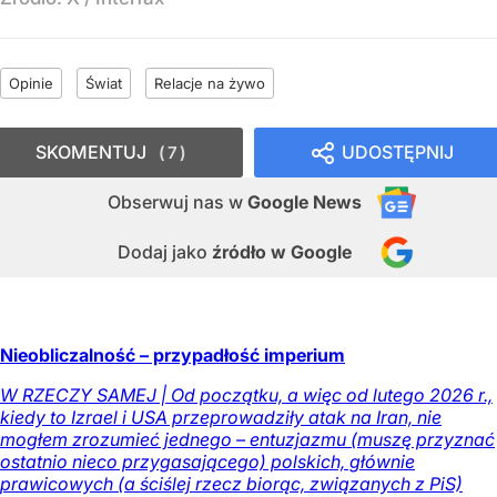
Opinie
Świat
Relacje na żywo
SKOMENTUJ
UDOSTĘPNIJ
7
Obserwuj nas
w
Google News
Dodaj jako
źródło w Google
Nieobliczalność – przypadłość imperium
W RZECZY SAMEJ | Od początku, a więc od lutego 2026 r.,
kiedy to Izrael i USA przeprowadziły atak na Iran, nie
mogłem zrozumieć jednego – entuzjazmu (muszę przyznać
ostatnio nieco przygasającego) polskich, głównie
prawicowych (a ściślej rzecz biorąc, związanych z PiS)