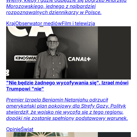
Wiemy, kiedy i gdzie odbędzie się pogrzeb Andrzeja
Morozowskiego, jednego z najbardziej
rozpoznawalnych dziennikarzy w Polsce.
Kraj
Obserwator mediów
Film i telewizja
"Nie będzie żadnego wycofywania się". Izrael mówi
Trumpowi "nie"
Premier Izraela Benjamin Netanjahu odrzucił
amerykański plan pokojowy dla Strefy Gazy. Polityk
stwierdził, że wojsko nie wycofa się z tego regionu,
dopóki nie zostanie spełniony podstawowy warunek.
Opinie
Świat