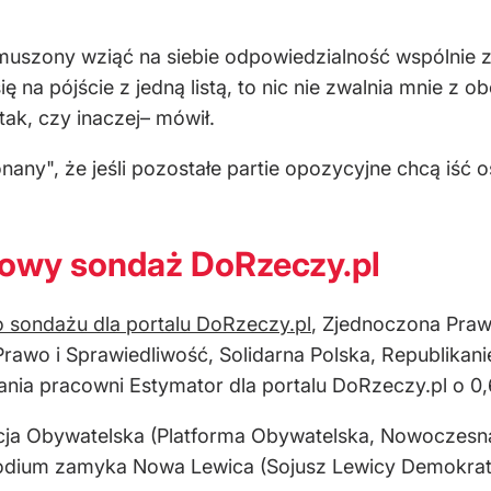
i zmuszony wziąć na siebie odpowiedzialność wspólnie 
się na pójście z jedną listą, to nic nie zwalnia mnie 
tak, czy inaczej– mówił.
onany", że jeśli pozostałe partie opozycyjne chcą iść 
owy sondaż DoRzeczy.pl
 sondażu dla portalu DoRzeczy.pl
, Zjednoczona Pra
rawo i Sprawiedliwość, Solidarna Polska, Republikani
ia pracowni Estymator dla portalu DoRzeczy.pl o 0,6
icja Obywatelska (Platforma Obywatelska, Nowoczesna, 
 podium zamyka Nowa Lewica (Sojusz Lewicy Demokrat