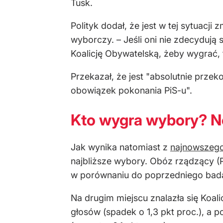
Tusk.
Polityk dodał, że jest w tej sytuacj
wyborczy. – Jeśli oni nie zdecydują 
Koalicję Obywatelską, żeby wygrać, 
Przekazał, że jest "absolutnie przek
obowiązek pokonania PiS-u".
Kto wygra wybory? N
Jak wynika natomiast z
najnowszego
najbliższe wybory. Obóz rządzący (P
w porównaniu do poprzedniego badan
Na drugim miejscu znalazła się Koal
głosów (spadek o 1,3 pkt proc.), a