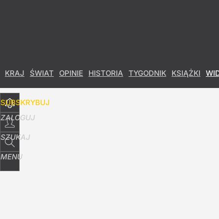
Udostępnij
20
Skomentuj
KRAJ
ŚWIAT
OPINIE
HISTORIA
TYGODNIK
KSIĄŻKI
WI
SUBSKRYBUJ
ZALOGUJ
SZUKAJ
MENU