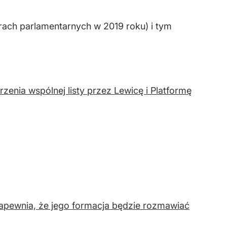
rach parlamentarnych w 2019 roku) i tym
enia wspólnej listy przez Lewicę i Platformę
zapewnia, że jego formacja będzie rozmawiać