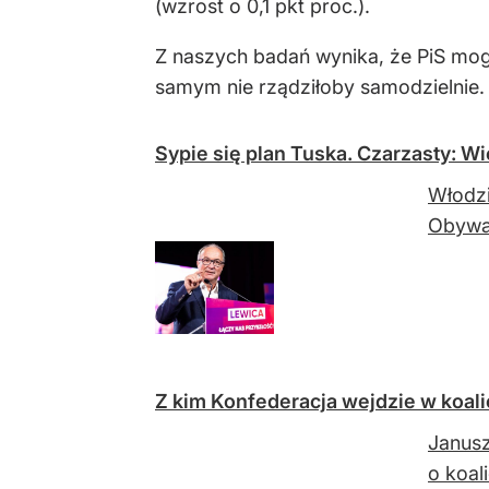
(wzrost o 0,1 pkt proc.).
Z naszych badań wynika, że PiS mog
samym nie rządziłoby samodzielnie.
Sypie się plan Tuska. Czarzasty: Wi
Włodzi
Obywa
Z kim Konfederacja wejdzie w koal
Janusz
o koali