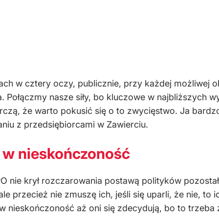
h w cztery oczy, publicznie, przy każdej możliwej o
ka. Połączmy nasze siły, bo kluczowe w najbliższych 
zą, że warto pokusić się o to zwycięstwo. Ja bardzo 
niu z przedsiębiorcami w Zawierciu.
ł w nieskończoność
PO nie krył rozczarowania postawą polityków pozosta
 przecież nie zmuszę ich, jeśli się uparli, że nie, to 
w nieskończoność aż oni się zdecydują, bo to trzeba 