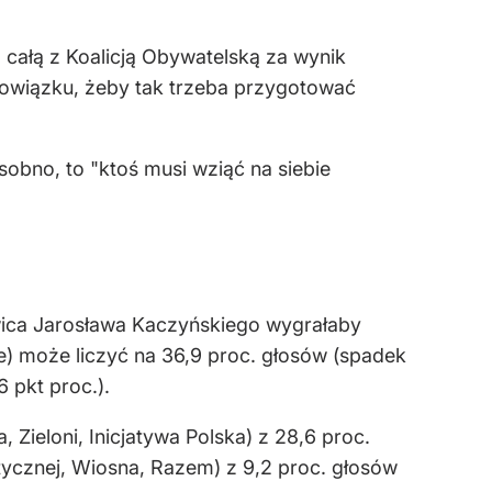
z całą z Koalicją Obywatelską za wynik
z obowiązku, żeby tak trzeba przygotować
osobno, to "ktoś musi wziąć na siebie
wica Jarosława Kaczyńskiego wygrałaby
e) może liczyć na 36,9 proc. głosów (spadek
 pkt proc.).
Zieloni, Inicjatywa Polska) z 28,6 proc.
ycznej, Wiosna, Razem) z 9,2 proc. głosów