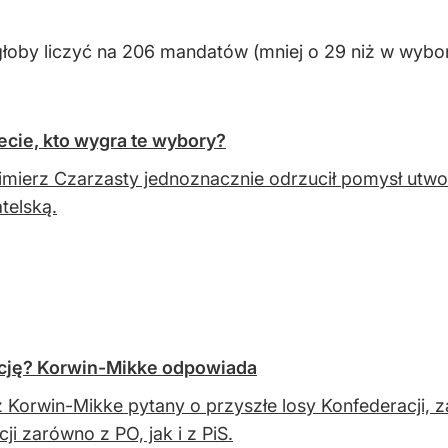
łoby liczyć na 206 mandatów (mniej o 29 niż w wybo
ecie, kto wygra te wybory?
mierz Czarzasty jednoznacznie odrzucił pomysł utworz
telską.
icję? Korwin-Mikke odpowiada
 Korwin-Mikke pytany o przyszłe losy Konfederacji, 
cji zarówno z PO, jak i z PiS.