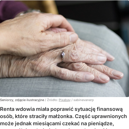
Seniorzy, zdjęcie ilustracyjne
/ Źródło:
Pixabay
/
sabinevanerp
Renta wdowia miała poprawić sytuację finansową
osób, które straciły małżonka. Część uprawnionych
może jednak miesiącami czekać na pieniądze,