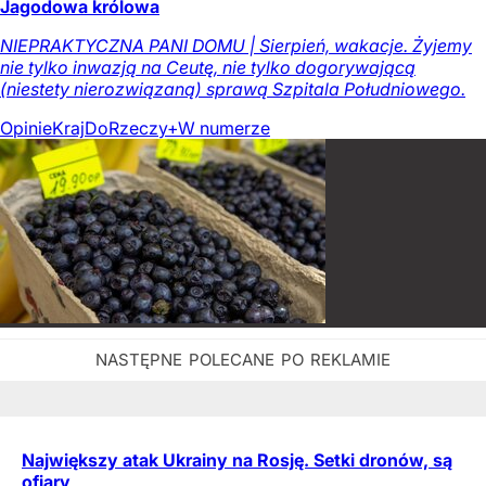
Jagodowa królowa
NIEPRAKTYCZNA PANI DOMU | Sierpień, wakacje. Żyjemy
nie tylko inwazją na Ceutę, nie tylko dogorywającą
(niestety nierozwiązaną) sprawą Szpitala Południowego.
Opinie
Kraj
DoRzeczy+
W numerze
Największy atak Ukrainy na Rosję. Setki dronów, są
ofiary