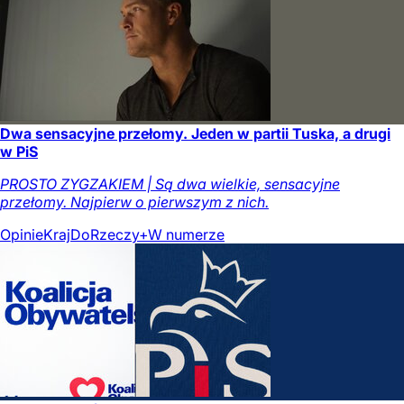
Dwa sensacyjne przełomy. Jeden w partii Tuska, a drugi
w PiS
PROSTO ZYGZAKIEM | Są dwa wielkie, sensacyjne
przełomy. Najpierw o pierwszym z nich.
Opinie
Kraj
DoRzeczy+
W numerze