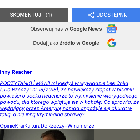
SKOMENTUJ
UDOSTĘPNIJ
1
Obserwuj nas
w
Google News
Dodaj jako
źródło w Google
Inny Reacher
POCZYTANKI | Mówił mi kiedyś w wywiadzie Lee Child
(„Do Rzeczy” nr 19/2018), że największy kłopot w pisaniu
powieści o Jacku Reacherze to wymyślenie wiarygodnego
powodu, dla którego wplątuje się w kabałę: Co sprawia, że
wędrujący przez Amerykę nomad angażuje się akurat w
taką, a nie inną kryminalną sprawę?
Opinie
Kraj
Kultura
DoRzeczy+
W numerze