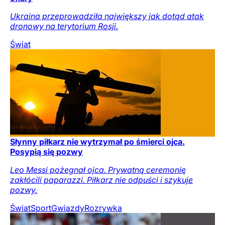
Ukraina przeprowadziła największy jak dotąd atak
dronowy na terytorium Rosji.
Świat
Słynny piłkarz nie wytrzymał po śmierci ojca.
Posypią się pozwy
Leo Messi pożegnał ojca. Prywatną ceremonię
zakłócili paparazzi. Piłkarz nie odpuści i szykuje
pozwy.
Świat
Sport
Gwiazdy
Rozrywka