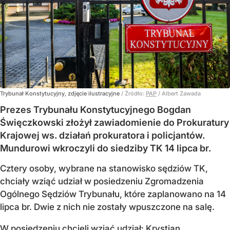
Trybunał Konstytucyjny, zdjęcie ilustracyjne
/ Źródło:
PAP
/
Albert Zawada
Prezes Trybunału Konstytucyjnego Bogdan
Święczkowski złożył zawiadomienie do Prokuratury
Krajowej ws. działań prokuratora i policjantów.
Mundurowi wkroczyli do siedziby TK 14 lipca br.
Cztery osoby, wybrane na stanowisko sędziów TK,
chciały wziąć udział w posiedzeniu Zgromadzenia
Ogólnego Sędziów Trybunału, które zaplanowano na 14
lipca br. Dwie z nich nie zostały wpuszczone na salę.
W posiedzeniu chcieli wziąć udział: Krystian