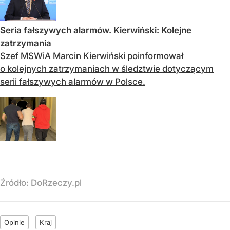
Seria fałszywych alarmów. Kierwiński: Kolejne
zatrzymania
Szef MSWiA Marcin Kierwiński poinformował
o kolejnych zatrzymaniach w śledztwie dotyczącym
serii fałszywych alarmów w Polsce.
Źródło:
DoRzeczy.pl
Opinie
Kraj