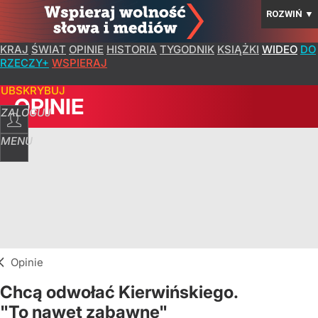
ROZWIŃ
▼
KRAJ
ŚWIAT
OPINIE
HISTORIA
TYGODNIK
KSIĄŻKI
WIDEO
DO
RZECZY+
WSPIERAJ
SUBSKRYBUJ
OPINIE
ZALOGUJ
MENU
Opinie
Chcą odwołać Kierwińskiego.
"To nawet zabawne"