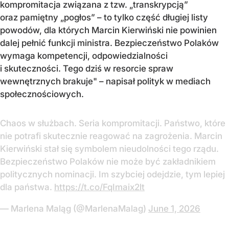
kompromitacja związana z tzw. „transkrypcją”
oraz pamiętny „pogłos” – to tylko część długiej listy
powodów, dla których Marcin Kierwiński nie powinien
dalej pełnić funkcji ministra. Bezpieczeństwo Polaków
wymaga kompetencji, odpowiedzialności
i skuteczności. Tego dziś w resorcie spraw
wewnętrznych brakuje" – napisał polityk w mediach
społecznościowych.
Chaos w służbach. Seria kompromitacji. Państwo, które
nie potrafi skutecznie reagować na zagrożenia. Marcin
Kierwiński stał się symbolem nieudolności tego rządu.
Bezpieczeństwo Polaków nie może być zakładnikiem
politycznych nominacji. Im szybciej odejdzie, tym lepiej
dla państwa.
https://t.co/FqImaix2lt
— Marlena Maląg (@MarlenaMalag)
June 1, 2026