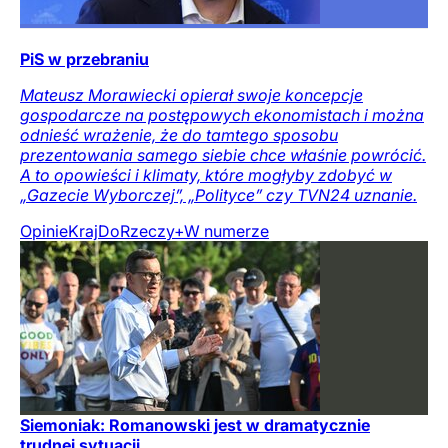
PiS w przebraniu
Mateusz Morawiecki opierał swoje koncepcje
gospodarcze na postępowych ekonomistach i można
odnieść wrażenie, że do tamtego sposobu
prezentowania samego siebie chce właśnie powrócić.
A to opowieści i klimaty, które mogłyby zdobyć w
„Gazecie Wyborczej”, „Polityce” czy TVN24 uznanie.
Opinie
Kraj
DoRzeczy+
W numerze
Siemoniak: Romanowski jest w dramatycznie
trudnej sytuacji