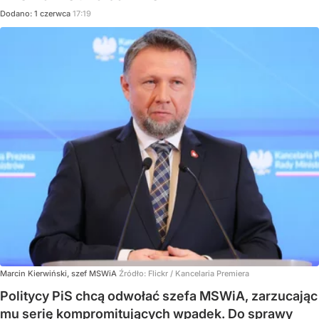
Dodano:
1
czerwca
17:19
Marcin Kierwiński, szef MSWiA
Źródło:
Flickr
/
Kancelaria Premiera
Politycy PiS chcą odwołać szefa MSWiA, zarzucając
mu serię kompromitujących wpadek. Do sprawy