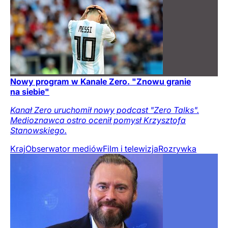
Nowy program w Kanale Zero. "Znowu granie
na siebie"
Kanał Zero uruchomił nowy podcast "Zero Talks".
Medioznawca ostro ocenił pomysł Krzysztofa
Stanowskiego.
Kraj
Obserwator mediów
Film i telewizja
Rozrywka