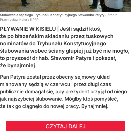
Ślubowanie sędziego Trybunału Konstytucyjnego Sławomira Patyry
/ Źródło:
Przemysław Keler / KPRP
PŁYWANIE W KISIELU | Jeśli sądził ktoś,
że po błazeńskim składaniu przez tuskowych
nominatów do Trybunału Konstytucyjnego
ślubowania wobec ściany głupiej już być nie mogło,
to przyszedł dr hab. Sławomir Patyra i pokazał,
że bynajmniej.
Pan Patyra został przez obecny sejmowy układ
mianowany sędzią w czerwcu i przez długi czas
publicznie domagał się, aby prezydent przyjął od niego
jak najszybciej ślubowanie. Mógłby ktoś pomyśleć,
że tak go ciągnęło do nowej pracy. Bynajmniej.
CZYTAJ DALEJ