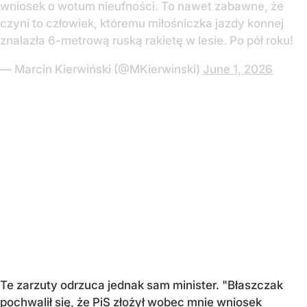
wniosek o wotum nieufności. To nawet zabawne, że
czyni to człowiek, któremu miłośniczka jazdy konnej
znalazła 6-metrową ruską rakietę w lesie. Po pół roku!
— Marcin Kierwiński (@MKierwinski)
June 1, 2026
Te zarzuty odrzuca jednak sam minister. "Błaszczak
pochwalił się, że PiS złożył wobec mnie wniosek