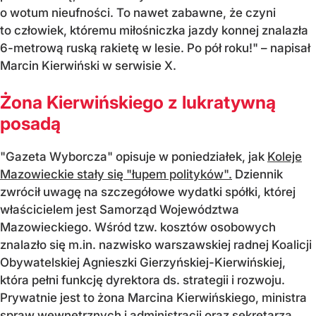
o wotum nieufności. To nawet zabawne, że czyni
to człowiek, któremu miłośniczka jazdy konnej znalazła
6-metrową ruską rakietę w lesie. Po pół roku!" – napisał
Marcin Kierwiński w serwisie X.
Żona Kierwińskiego z lukratywną
posadą
"Gazeta Wyborcza" opisuje w poniedziałek, jak
Koleje
Mazowieckie stały się "łupem polityków".
Dziennik
zwrócił uwagę na szczegółowe wydatki spółki, której
właścicielem jest Samorząd Województwa
Mazowieckiego. Wśród tzw. kosztów osobowych
znalazło się m.in. nazwisko warszawskiej radnej Koalicji
Obywatelskiej Agnieszki Gierzyńskiej-Kierwińskiej,
która pełni funkcję dyrektora ds. strategii i rozwoju.
Prywatnie jest to żona Marcina Kierwińskiego, ministra
spraw wewnętrznych i administracji oraz sekretarza