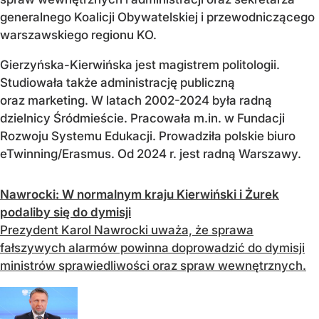
generalnego Koalicji Obywatelskiej i przewodniczącego
warszawskiego regionu KO.
Gierzyńska-Kierwińska jest magistrem politologii.
Studiowała także administrację publiczną
oraz marketing. W latach 2002-2024 była radną
dzielnicy Śródmieście. Pracowała m.in. w Fundacji
Rozwoju Systemu Edukacji. Prowadziła polskie biuro
eTwinning/Erasmus. Od 2024 r. jest radną Warszawy.
Nawrocki: W normalnym kraju Kierwiński i Żurek
podaliby się do dymisji
Prezydent Karol Nawrocki uważa, że sprawa
fałszywych alarmów powinna doprowadzić do dymisji
ministrów sprawiedliwości oraz spraw wewnętrznych.