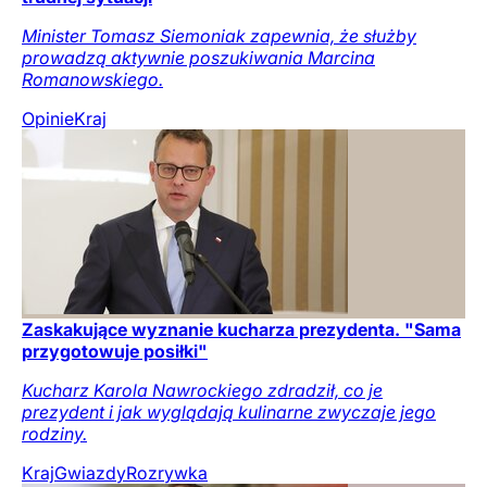
Minister Tomasz Siemoniak zapewnia, że służby
prowadzą aktywnie poszukiwania Marcina
Romanowskiego.
Opinie
Kraj
Zaskakujące wyznanie kucharza prezydenta. "Sama
przygotowuje posiłki"
Kucharz Karola Nawrockiego zdradził, co je
prezydent i jak wyglądają kulinarne zwyczaje jego
rodziny.
Kraj
Gwiazdy
Rozrywka