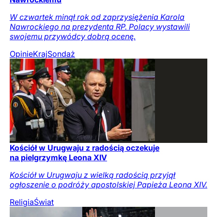
W czwartek minął rok od zaprzysiężenia Karola
Nawrockiego na prezydenta RP. Polacy wystawili
swojemu przywódcy dobrą ocenę.
Opinie
Kraj
Sondaż
Kościół w Urugwaju z radością oczekuje
na pielgrzymkę Leona XIV
Kościół w Urugwaju z wielką radością przyjął
ogłoszenie o podróży apostolskiej Papieża Leona XIV.
Religia
Świat