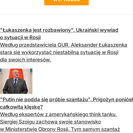
"Łukaszenka jest rozbawiony". Ukraiński wywiad
o sytuacji w Rosji
Według przedstawiciela GUR, Aleksander Łukaszenka
stara się wykorzystać niestabilną sytuację w Rosji
dla swoich interesów.
"Putin nie podda się próbie szantażu". Prigożyn poniósł
całkowitą klęskę?
Według ekspertów z amerykańskiego think tanku,
Siergiej Szojgu zachowa swoje stanowisko
w Ministerstwie Obrony Rosji. Tym samym szantaż