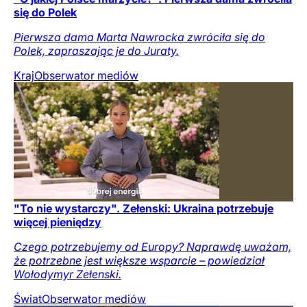
się do Polek
Pierwsza dama Marta Nawrocka zwróciła się do
Polek, zapraszając je do Juraty.
Kraj
Obserwator mediów
"To nie wystarczy". Zełenski: Ukraina potrzebuje
więcej pieniędzy
Czego potrzebujemy od Europy? Naprawdę uważam,
że potrzebne jest większe wsparcie – powiedział
Wołodymyr Zełenski.
Świat
Obserwator mediów