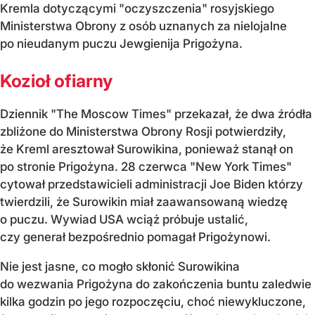
Kremla dotyczącymi "oczyszczenia" rosyjskiego
Ministerstwa Obrony z osób uznanych za nielojalne
po nieudanym puczu Jewgienija Prigożyna.
Kozioł ofiarny
Dziennik "The Moscow Times" przekazał, że dwa źródła
zbliżone do Ministerstwa Obrony Rosji potwierdziły,
że Kreml aresztował Surowikina, ponieważ stanął on
po stronie Prigożyna. 28 czerwca "New York Times"
cytował przedstawicieli administracji Joe Biden którzy
twierdzili, że Surowikin miał zaawansowaną wiedzę
o puczu. Wywiad USA wciąż próbuje ustalić,
czy generał bezpośrednio pomagał Prigożynowi.
Nie jest jasne, co mogło skłonić Surowikina
do wezwania Prigożyna do zakończenia buntu zaledwie
kilka godzin po jego rozpoczęciu, choć niewykluczone,