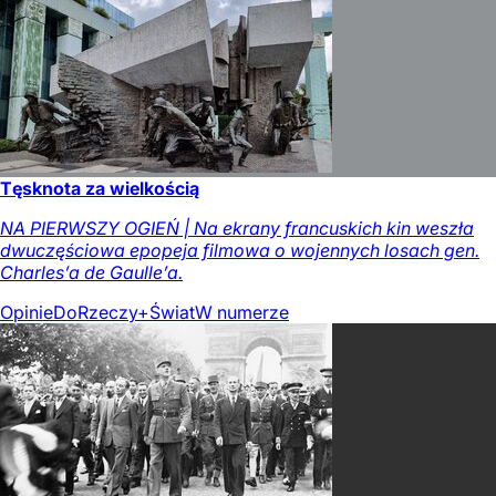
Tęsknota za wielkością
NA PIERWSZY OGIEŃ | Na ekrany francuskich kin weszła
dwuczęściowa epopeja filmowa o wojennych losach gen.
Charles’a de Gaulle’a.
Opinie
DoRzeczy+
Świat
W numerze