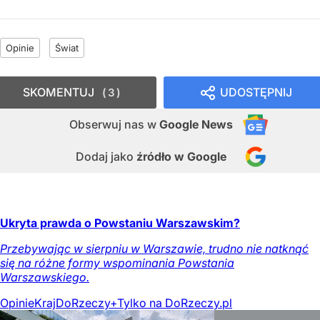
Opinie
Świat
SKOMENTUJ
UDOSTĘPNIJ
3
Obserwuj nas
w
Google News
Dodaj jako
źródło w Google
Ukryta prawda o Powstaniu Warszawskim?
Przebywając w sierpniu w Warszawie, trudno nie natknąć
się na różne formy wspominania Powstania
Warszawskiego.
Opinie
Kraj
DoRzeczy+
Tylko na DoRzeczy.pl