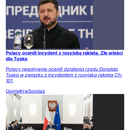
Polacy ocenili incydent z rosyjską rakietą. Złe wieści
dla Tuska
Polacy negatywnie ocenili działania rządu Donalda
Tuska w związku z incydentem z rosyjską rakieta Ch-
101.
Opinie
Kraj
Sondaż