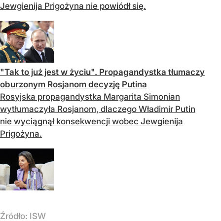
Jewgienija Prigożyna nie powiódł się.
"Tak to już jest w życiu". Propagandystka tłumaczy
oburzonym Rosjanom decyzję Putina
Rosyjska propagandystka Margarita Simonian
wytłumaczyła Rosjanom, dlaczego Władimir Putin
nie wyciągnął konsekwencji wobec Jewgienija
Prigożyna.
Źródło:
ISW