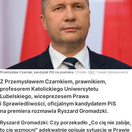
Przemysław Czarnek, kandydat PiS na premiera
/ Źródło:
PAP
/
Darek Delmanowicz
Z Przemysławem Czarnkiem, prawnikiem,
profesorem Katolickiego Uniwersytetu
Lubelskiego, wiceprezesem Prawa
i Sprawiedliwości, oficjalnym kandydatem PiS
na premiera rozmawia Ryszard Gromadzki.
Ryszard Gromadzki: Czy porzekadło „Co cię nie zabije,
to cię wzmocni” adekwatnie opisuje sytuację w Prawie