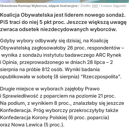
Obwodowa Komisja Wyborcza, zdjęcie ilustracyjne
/ Źródło:
PAP
/
Łukasz Gągulski
Koalicja Obywatelska jest liderem nowego sondaż.
PiS traci do niej 5 pkt proc. Jeszcze większą uwagę
zwraca odsetek niezdecydowanych wyborców.
Gdyby wybory odbywały się dzisiaj, na Koalicję
Obywatelską zagłosowałoby 26 proc. respondentów –
wynika z sondażu instytutu badawczego ARC Rynek
i Opinia, przeprowadzonego w dniach 28 lipca – 2
sierpnia na próbie 812 osób. Wyniki badania
opublikowała w sobotę (8 sierpnia) "Rzeczpospolita".
Drugie miejsce w wyborach zajęłoby Prawo
i Sprawiedliwość z poparciem na poziomie 21 proc.
Na podium, z wynikiem 8 proc., znalazłaby się jeszcze
Konfederacja. Próg wyborczy przekroczyłyby także
Konfederacja Korony Polskiej (6 proc. poparcia)
oraz Nowa Lewica (5 proc.).