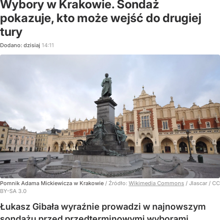
Wybory w Krakowie. Sondaż
pokazuje, kto może wejść do drugiej
tury
Dodano:
dzisiaj
14:11
Pomnik Adama Mickiewicza w Krakowie
/ Źródło:
Wikimedia Commons
/
Jlascar / CC
BY-SA 3.0
Łukasz Gibała wyraźnie prowadzi w najnowszym
sondażu przed przedterminowymi wyborami