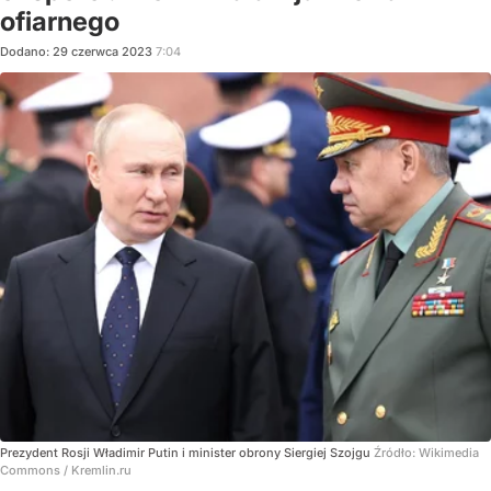
ofiarnego
Dodano:
29
czerwca
2023
7:04
Prezydent Rosji Władimir Putin i minister obrony Siergiej Szojgu
Źródło:
Wikimedia
Commons
/
Kremlin.ru