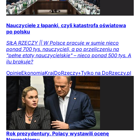
Nauczyciele z łapanki, czyli katastrofa oświatowa
po polsku
SIŁĄ RZECZY || W Polsce pracuje w sumie nieco
ponad 700 tys. nauczycieli, a po przeliczeniu na
"pełne etaty nauczycielskie" – nieco ponad 500 tys. A
ilu brakuje?
Opinie
Ekonomia
Kraj
DoRzeczy+
Tylko na DoRzeczy.pl
Rok prezydentury. Polacy wystawili ocenę
Nawrockiemu