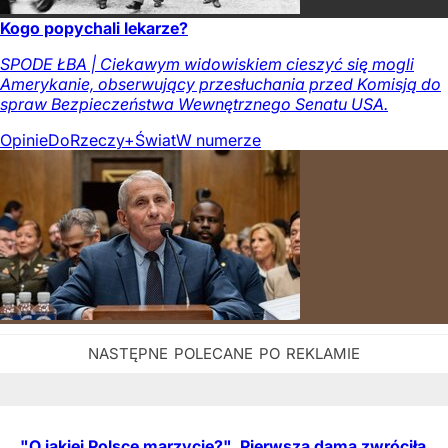
Kogo popychali lekarze?
SPODE ŁBA | Ciekawym widowiskiem cieszyć się mogli
Amerykanie, obserwujący przesłuchania przed Komisją do
spraw Bezpieczeństwa Wewnętrznego Senatu USA.
Opinie
DoRzeczy+
Świat
W numerze
"O jakiej Polsce marzycie?". Pierwsza dama zwróciła