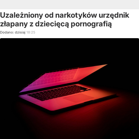
Uzależniony od narkotyków urzędnik
złapany z dziecięcą pornografią
Dodano:
dzisiaj
18:25