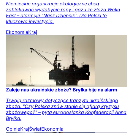
Niemieckie organizacje ekologiczne chcą
zablokować wydobycie ropy i gazu ze złoża Wolin
East – alarmuje "Nasz Dziennik". Dla Polski to
kluczowa inwestycja.
Ekonomia
Kraj
Zaleje nas ukraińskie zboże? Bryłka bije na alarm
Trwają rozmowy dotyczące tranzytu ukraińskiego
zboża. "Czy Polska znów stanie się ofiarą kryzysu
zbożowego?" – pyta europosłanka Konfederacji Anna
Bryłka.
Opinie
Kraj
Świat
Ekonomia