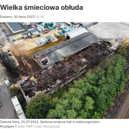
Wielka śmieciowa obłuda
Dodano:
30
lipca
2023
16:00
Zielona Góra, 25.07.2023. Spalone wnętrze hali w zielonogórskim
Przylepie
Źródło:
PAP
/
Lech Muszyński