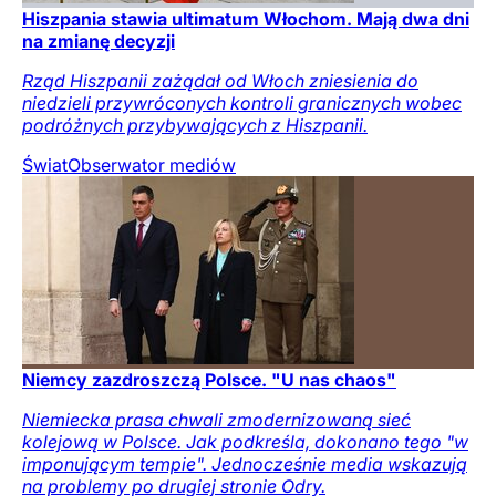
Hiszpania stawia ultimatum Włochom. Mają dwa dni
na zmianę decyzji
Rząd Hiszpanii zażądał od Włoch zniesienia do
niedzieli przywróconych kontroli granicznych wobec
podróżnych przybywających z Hiszpanii.
Świat
Obserwator mediów
Niemcy zazdroszczą Polsce. "U nas chaos"
Niemiecka prasa chwali zmodernizowaną sieć
kolejową w Polsce. Jak podkreśla, dokonano tego "w
imponującym tempie". Jednocześnie media wskazują
na problemy po drugiej stronie Odry.