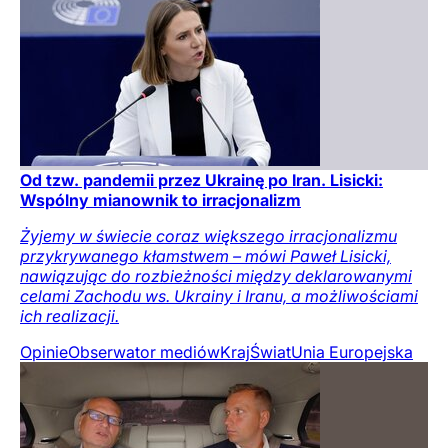
Od tzw. pandemii przez Ukrainę po Iran. Lisicki:
Wspólny mianownik to irracjonalizm
Żyjemy w świecie coraz większego irracjonalizmu
przykrywanego kłamstwem – mówi Paweł Lisicki,
nawiązując do rozbieżności między deklarowanymi
celami Zachodu ws. Ukrainy i Iranu, a możliwościami
ich realizacji.
Opinie
Obserwator mediów
Kraj
Świat
Unia Europejska