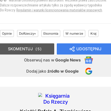
© ℗
Materiał chroniony prawem autorskim. Wszelkie prawa zastrzeżone.
Dalsze rozpowszechnianie artykułu tylko za zgodą wydawcy tygodnika
Do Rzeczy.
Regulamin i warunki licencjonowania materiałów prasowych
.
Opinie
DoRzeczy+
Ekonomia
W numerze
Kraj
SKOMENTUJ
UDOSTĘPNIJ
5
Obserwuj nas
w
Google News
Dodaj jako
źródło w Google