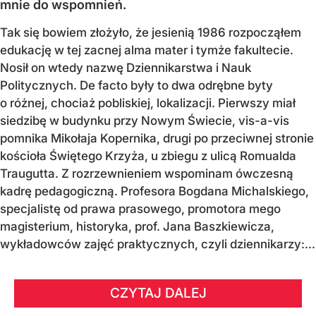
mnie do wspomnień.
Tak się bowiem złożyło, że jesienią 1986 rozpocząłem
edukację w tej zacnej alma mater i tymże fakultecie.
Nosił on wtedy nazwę Dziennikarstwa i Nauk
Politycznych. De facto były to dwa odrębne byty
o różnej, chociaż pobliskiej, lokalizacji. Pierwszy miał
siedzibę w budynku przy Nowym Świecie, vis-a-vis
pomnika Mikołaja Kopernika, drugi po przeciwnej stronie
kościoła Świętego Krzyża, u zbiegu z ulicą Romualda
Traugutta. Z rozrzewnieniem wspominam ówczesną
kadrę pedagogiczną. Profesora Bogdana Michalskiego,
specjalistę od prawa prasowego, promotora mego
magisterium, historyka, prof. Jana Baszkiewicza,
wykładowców zajęć praktycznych, czyli dziennikarzy:...
CZYTAJ DALEJ