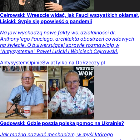
Cejrowski: Wreszcie widać, jak Fauci wszystkich okłamał.
Lisicki: Sypie się opowieść o pandemii
Na jaw wychodzą nowe fakty ws. działalności dr.
Anthony'ego Fauciego, architekta obostrzeń covidowych
na świecie. O bulwersującej sprawie rozmawiają w
"Antysystemie" Paweł Lisicki i Wojciech Cejrowski.
Antysystem
Opinie
Świat
Tylko na DoRzeczy.pl
Gadowski: Gdzie poszła polska pomoc na Ukrainie?
Jak można nazwać mechanizm, w myśl którego