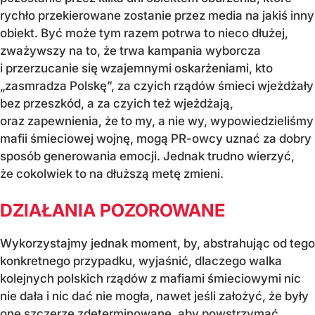
rychło przekierowane zostanie przez media na jakiś inny
obiekt. Być może tym razem potrwa to nieco dłużej,
zważywszy na to, że trwa kampania wyborcza
i przerzucanie się wzajemnymi oskarżeniami, kto
„zasmradza Polskę”, za czyich rządów śmieci wjeżdżały
bez przeszkód, a za czyich też wjeżdżają,
oraz zapewnienia, że to my, a nie wy, wypowiedzieliśmy
mafii śmieciowej wojnę, mogą PR-owcy uznać za dobry
sposób generowania emocji. Jednak trudno wierzyć,
że cokolwiek to na dłuższą metę zmieni.
DZIAŁANIA POZOROWANE
Wykorzystajmy jednak moment, by, abstrahując od tego
konkretnego przypadku, wyjaśnić, dlaczego walka
kolejnych polskich rządów z mafiami śmieciowymi nic
nie dała i nic dać nie mogła, nawet jeśli założyć, że były
one szczerze zdeterminowane, aby powstrzymać