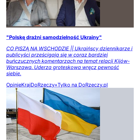
"Polskę drażni samodzielność Ukrainy"
CO PISZĄ NA WSCHODZIE || Ukraińscy dziennikarze i
publicyści prześcigają się w coraz bardziej
buńczucznych komentarzach na temat relacji Kijów-
Warszawa. Uderza groteskowa wręcz pewność
siebie.
Opinie
Kraj
DoRzeczy+
Tylko na DoRzeczy.pl