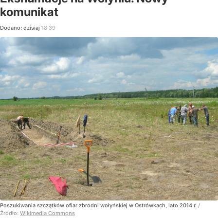
komunikat
Dodano:
dzisiaj
18:39
Poszukiwania szczątków ofiar zbrodni wołyńskiej w Ostrówkach, lato 2014 r.
/
Źródło:
Wikimedia Commons