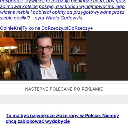
gospodarz, żywiciel, przekazuje pieniądze na to, aby gość
zajmował kolejne pokoje, a w końcu wynajmował mu jego
własne meble i pobierał opłaty za przygotowywane przez
siebie posiłki? – pyta Witold Gadowski.
Opinie
Kraj
Tylko na DoRzeczy.pl
DoRzeczy+
To ma być największe złoże ropy w Polsce. Niemcy
chcą zablokować wydobycie