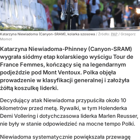
Katarzyna Niewiadoma (Canyon-SRAM), kolarka szosowa
/ Źródło:
PAP
/
Grzegorz
Momot
Katarzyna Niewiadoma-Phinney (Canyon-SRAM)
wygrała siódmy etap kolarskiego wyścigu Tour de
France Femmes, kończący się na legendarnym
podjeździe pod Mont Ventoux. Polka objęła
prowadzenie w klasyfikacji generalnej i założyła
żółtą koszulkę liderki.
Decydujący atak Niewiadoma przypuściła około 10
kilometrów przed metą. Rywalki, w tym Holenderka
Demi Vollering i dotychczasowa liderka Marlen Reusser,
nie były w stanie odpowiedzieć na mocne tempo Polki.
Niewiadoma systematycznie powiększała przewagę