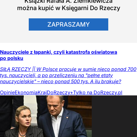
Książki
Rafała A. Ziemkiewicza
można kupić w Księgarni Do Rzeczy
ZAPRASZAMY
Nauczyciele z łapanki, czyli katastrofa oświatowa
po polsku
SIŁĄ RZECZY || W Polsce pracuje w sumie nieco ponad 700
tys. nauczycieli, a po przeliczeniu na "pełne etaty
nauczycielskie" – nieco ponad 500 tys. A ilu brakuje?
Opinie
Ekonomia
Kraj
DoRzeczy+
Tylko na DoRzeczy.pl