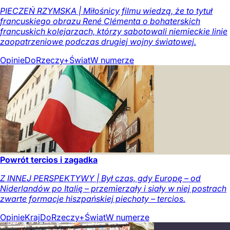
PIECZEŃ RZYMSKA | Miłośnicy filmu wiedzą, że to tytuł
francuskiego obrazu René Clémenta o bohaterskich
francuskich kolejarzach, którzy sabotowali niemieckie linie
zaopatrzeniowe podczas drugiej wojny światowej.
Opinie
DoRzeczy+
Świat
W numerze
Powrót tercios i zagadka
Z INNEJ PERSPEKTYWY | Był czas, gdy Europę – od
Niderlandów po Italię – przemierzały i siały w niej postrach
zwarte formacje hiszpańskiej piechoty – tercios.
Opinie
Kraj
DoRzeczy+
Świat
W numerze