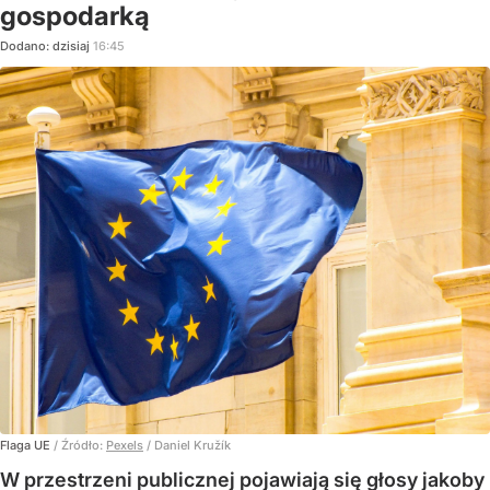
gospodarką
Dodano:
dzisiaj
16:45
Flaga UE
/ Źródło:
Pexels
/
Daniel Kružík
W przestrzeni publicznej pojawiają się głosy jakoby