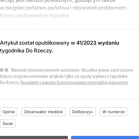
w bezpieczeństwo państwa i obywateli problemem.
Kijów postanowił te łagodne
Artykuł został opublikowany w
41/2023 wydaniu
tygodnika Do Rzeczy
.
© ℗
Materiał chroniony prawem autorskim. Wszelkie prawa zastrzeżone.
Dalsze rozpowszechnianie artykułu tylko za zgodą wydawcy tygodnika
Do Rzeczy.
Regulamin i warunki licencjonowania materiałów prasowych
.
Opinie
Obserwator mediów
DoRzeczy+
W numerze
Świat