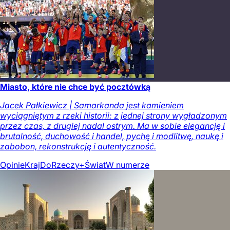
Miasto, które nie chce być pocztówką
Jacek Pałkiewicz | Samarkanda jest kamieniem
wyciągniętym z rzeki historii: z jednej strony wygładzonym
przez czas, z drugiej nadal ostrym. Ma w sobie elegancję i
brutalność, duchowość i handel, pychę i modlitwę, naukę i
zabobon, rekonstrukcję i autentyczność.
Opinie
Kraj
DoRzeczy+
Świat
W numerze