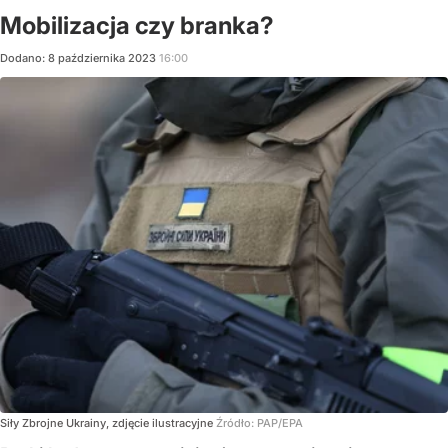
Mobilizacja czy branka?
Dodano:
8
października
2023
16:00
Siły Zbrojne Ukrainy, zdjęcie ilustracyjne
Źródło:
PAP/EPA