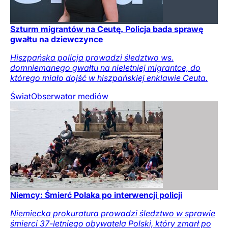
Szturm migrantów na Ceutę. Policja bada sprawę
gwałtu na dziewczynce
Hiszpańska policja prowadzi śledztwo ws.
domniemanego gwałtu na nieletniej migrantce, do
którego miało dojść w hiszpańskiej enklawie Ceuta.
Świat
Obserwator mediów
Niemcy: Śmierć Polaka po interwencji policji
Niemiecka prokuratura prowadzi śledztwo w sprawie
śmierci 37-letniego obywatela Polski, który zmarł po