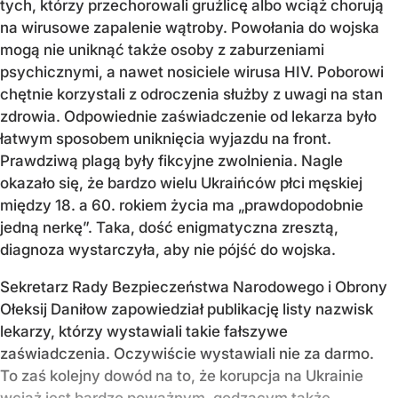
tych, którzy przechorowali gruźlicę albo wciąż chorują
na wirusowe zapalenie wątroby. Powołania do wojska
mogą nie uniknąć także osoby z zaburzeniami
psychicznymi, a nawet nosiciele wirusa HIV. Poborowi
chętnie korzystali z odroczenia służby z uwagi na stan
zdrowia. Odpowiednie zaświadczenie od lekarza było
łatwym sposobem uniknięcia wyjazdu na front.
Prawdziwą plagą były fikcyjne zwolnienia. Nagle
okazało się, że bardzo wielu Ukraińców płci męskiej
między 18. a 60. rokiem życia ma „prawdopodobnie
jedną nerkę”. Taka, dość enigmatyczna zresztą,
diagnoza wystarczyła, aby nie pójść do wojska.
Sekretarz Rady Bezpieczeństwa Narodowego i Obrony
Ołeksij Daniłow zapowiedział publikację listy nazwisk
lekarzy, którzy wystawiali takie fałszywe
zaświadczenia. Oczywiście wystawiali nie za darmo.
To zaś kolejny dowód na to, że korupcja na Ukrainie
wciąż jest bardzo poważnym, godzącym także