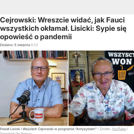
Cejrowski: Wreszcie widać, jak Fauci
wszystkich okłamał. Lisicki: Sypie się
opowieść o pandemii
Dodano:
5
sierpnia
9:23
Paweł Lisicki i Wojciech Cejrowski w programie "Antysystem"
/ Źródło:
YouTube
/
Tygodnik Do Rzeczy