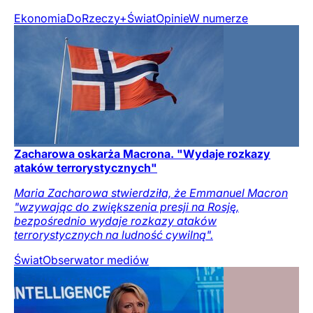
Ekonomia
DoRzeczy+
Świat
Opinie
W numerze
Zacharowa oskarża Macrona. "Wydaje rozkazy
ataków terrorystycznych"
Maria Zacharowa stwierdziła, że Emmanuel Macron
"wzywając do zwiększenia presji na Rosję,
bezpośrednio wydaje rozkazy ataków
terrorystycznych na ludność cywilną".
Świat
Obserwator mediów