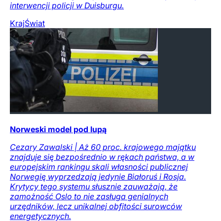
interwencji policji w Duisburgu.
Kraj
Świat
Norweski model pod lupą
Cezary Zawalski | Aż 60 proc. krajowego majątku
znajduje się bezpośrednio w rękach państwa, a w
europejskim rankingu skali własności publicznej
Norwegię wyprzedzają jedynie Białoruś i Rosja.
Krytycy tego systemu słusznie zauważają, że
zamożność Oslo to nie zasługa genialnych
urzędników, lecz unikalnej obfitości surowców
energetycznych.