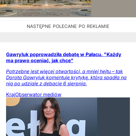
Gawryluk poprowadziła debatę w Pałacu. "Każdy
ma prawo oceniać, jak chce"
Potrzebne jest więcej otwartości, a mniej hejtu – tak
Dorota Gawryluk komentuje krytykę, która spadła na
nią po udziale z debacie 6 sierpnia.
Kraj
Obserwator mediów