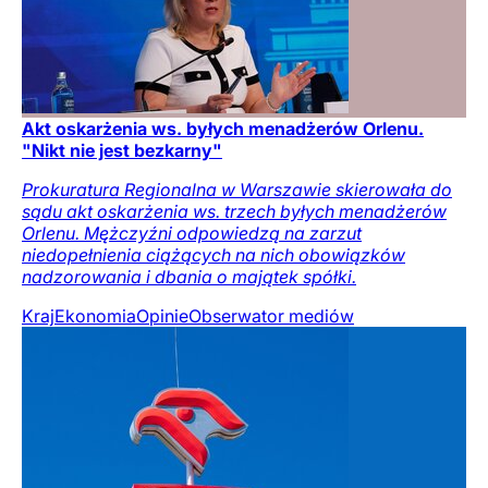
Akt oskarżenia ws. byłych menadżerów Orlenu.
"Nikt nie jest bezkarny"
Prokuratura Regionalna w Warszawie skierowała do
sądu akt oskarżenia ws. trzech byłych menadżerów
Orlenu. Mężczyźni odpowiedzą na zarzut
niedopełnienia ciążących na nich obowiązków
nadzorowania i dbania o majątek spółki.
Kraj
Ekonomia
Opinie
Obserwator mediów