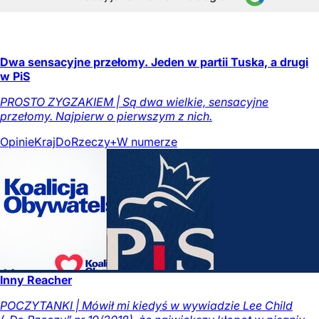
Dwa sensacyjne przełomy. Jeden w partii Tuska, a drugi
w PiS
PROSTO ZYGZAKIEM | Są dwa wielkie, sensacyjne
przełomy. Najpierw o pierwszym z nich.
Opinie
Kraj
DoRzeczy+
W numerze
Inny Reacher
POCZYTANKI | Mówił mi kiedyś w wywiadzie Lee Child