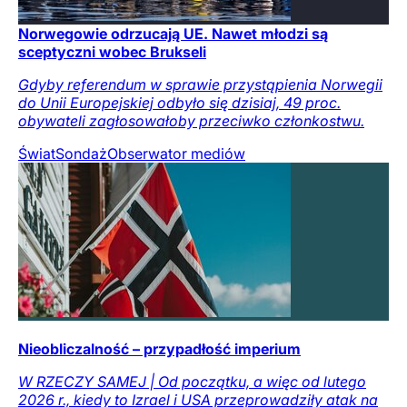
Norwegowie odrzucają UE. Nawet młodzi są
sceptyczni wobec Brukseli
Gdyby referendum w sprawie przystąpienia Norwegii
do Unii Europejskiej odbyło się dzisiaj, 49 proc.
obywateli zagłosowałoby przeciwko członkostwu.
Świat
Sondaż
Obserwator mediów
Nieobliczalność – przypadłość imperium
W RZECZY SAMEJ | Od początku, a więc od lutego
2026 r., kiedy to Izrael i USA przeprowadziły atak na