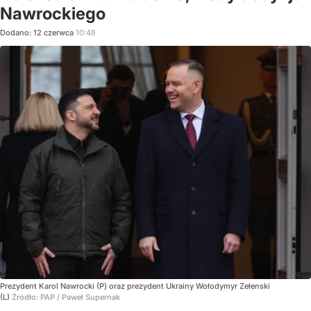
Nawrockiego
Dodano:
12
czerwca
10:48
Prezydent Karol Nawrocki (P) oraz prezydent Ukrainy Wołodymyr Zełenski
(L)
Źródło:
PAP
/
Paweł Supernak