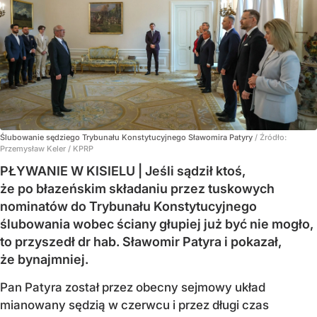
Ślubowanie sędziego Trybunału Konstytucyjnego Sławomira Patyry
/ Źródło:
Przemysław Keler / KPRP
PŁYWANIE W KISIELU | Jeśli sądził ktoś,
że po błazeńskim składaniu przez tuskowych
nominatów do Trybunału Konstytucyjnego
ślubowania wobec ściany głupiej już być nie mogło,
to przyszedł dr hab. Sławomir Patyra i pokazał,
że bynajmniej.
Pan Patyra został przez obecny sejmowy układ
mianowany sędzią w czerwcu i przez długi czas