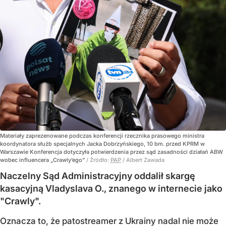
Materiały zaprezenowane podczas konferencji rzecznika prasowego ministra
koordynatora służb specjalnych Jacka Dobrzyńskiego, 10 bm. przed KPRM w
Warszawie Konferencja dotyczyła potwierdzenia przez sąd zasadności działań ABW
wobec influencera „Crawly’ego”
/ Źródło:
PAP
/
Albert Zawada
Naczelny Sąd Administracyjny oddalił skargę
kasacyjną Vladyslava O., znanego w internecie jako
"Crawly".
Oznacza to, że patostreamer z Ukrainy nadal nie może