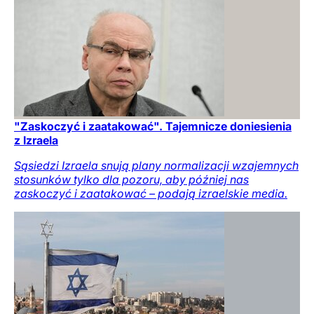
"Zaskoczyć i zaatakować". Tajemnicze doniesienia
z Izraela
Sąsiedzi Izraela snują plany normalizacji wzajemnych
stosunków tylko dla pozoru, aby później nas
zaskoczyć i zaatakować – podają izraelskie media.