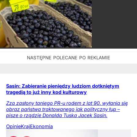
Sasin: Zabieranie pieniędzy ludziom dotkniętym
tragedią to już inny kod kulturowy
Zza zasłony taniego PR-u rodem z lat 90. wyłania się
obraz państwa traktowanego jak polityczny łup –
pisze o rządzie Donalda Tuska Jacek Sasin.
Opinie
Kraj
Ekonomia