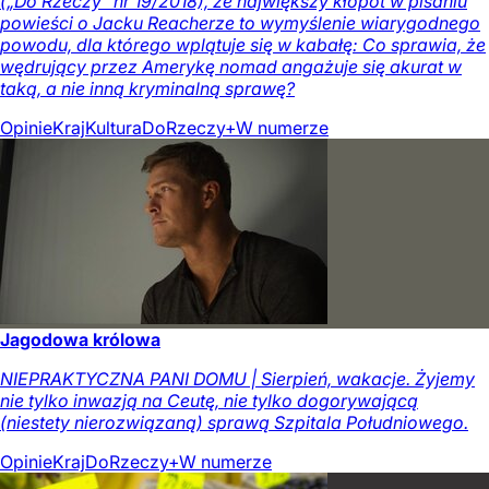
(„Do Rzeczy” nr 19/2018), że największy kłopot w pisaniu
powieści o Jacku Reacherze to wymyślenie wiarygodnego
powodu, dla którego wplątuje się w kabałę: Co sprawia, że
wędrujący przez Amerykę nomad angażuje się akurat w
taką, a nie inną kryminalną sprawę?
Opinie
Kraj
Kultura
DoRzeczy+
W numerze
Jagodowa królowa
NIEPRAKTYCZNA PANI DOMU | Sierpień, wakacje. Żyjemy
nie tylko inwazją na Ceutę, nie tylko dogorywającą
(niestety nierozwiązaną) sprawą Szpitala Południowego.
Opinie
Kraj
DoRzeczy+
W numerze