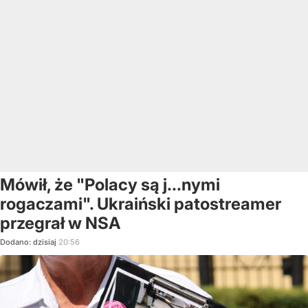
Mówił, że "Polacy są j...nymi
rogaczami". Ukraiński patostreamer
przegrał w NSA
Dodano:
dzisiaj
20:56