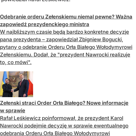
Odebranie orderu Zełenskiemu niemal pewne? Ważna
zapowiedź prezydenckiego ministra
W najbliższym czasie będą bardzo konkretne decyzje
pana prezydenta – zapowiedział Zbigniew Bogucki,
pytany o odebranie Orderu Orła Białego Wołodymyrowi
Zełenskiemu. Dodał, że "prezydent Nawrocki realizuje
to, co mówi".
Zełenski straci Order Orła Białego? Nowe informacje
w sprawie
Rafał Leśkiewicz poinformował, że prezydent Karol
Nawrocki podejmie decyzję w sprawie ewentualnego
odebrania Orderu Orła Białego Wołodymyrowi