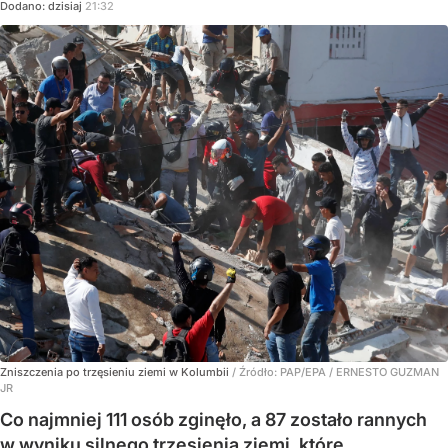
Dodano:
dzisiaj
21:32
Zniszczenia po trzęsieniu ziemi w Kolumbii
/ Źródło:
PAP/EPA
/
ERNESTO GUZMAN
JR
Co najmniej 111 osób zginęło, a 87 zostało rannych
w wyniku silnego trzęsienia ziemi, które