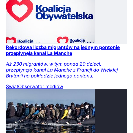
Rekordowa liczba migrantów na jednym pontonie
przepłynęła kanał La Manche
Aż 230 migrantów, w tym ponad 20 dzieci,
przepłynęło kanał La Manche z Francji do Wielkiej
Brytanii na pokładzie jednego pontonu.
Świat
Obserwator mediów