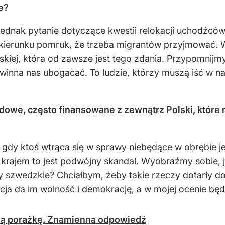
e?
jednak pytanie dotyczące kwestii relokacji uchodźców
 kierunku pomruk, że trzeba migrantów przyjmować. 
skiej, która od zawsze jest tego zdania. Przypomnij
winna nas ubogacać. To ludzie, którzy muszą iść w na
owe, często finansowane z zewnątrz Polski, które 
 gdy ktoś wtrąca się w sprawy niebędące w obrębie jeg
krajem to jest podwójny skandal. Wyobraźmy sobie, j
y szwedzkie? Chciałbym, żeby takie rzeczy dotarły d
ja da im wolność i demokrację, a w mojej ocenie będ
czą porażkę. Znamienna odpowiedź