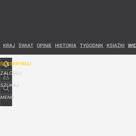
Udostępnij
1
Skomentuj
KRAJ
ŚWIAT
OPINIE
HISTORIA
TYGODNIK
KSIĄŻKI
WI
SUBSKRYBUJ
ZALOGUJ
SZUKAJ
MENU