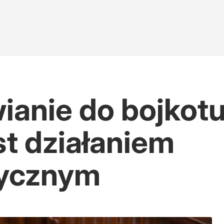
ianie do bojkot
st działaniem
ycznym