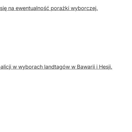
 się na ewentualność porażki wyborczej.
licji w wyborach landtagów w Bawarii i Hesji.