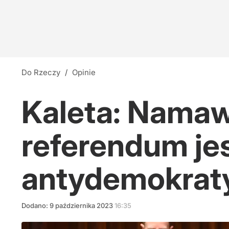
Do Rzeczy
/
Opinie
Kaleta: Namaw
referendum je
antydemokrat
Dodano:
9
października
2023
16:35