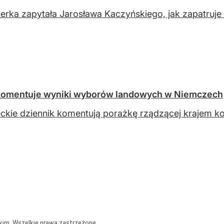
erka zapytała Jarosława Kaczyńskiego, jak zapatruje
a komentuje wyniki wyborów landowych w Niemczech
ckie dziennik komentują porażkę rządzącej krajem koa
kim. Wszelkie prawa zastrzeżone.