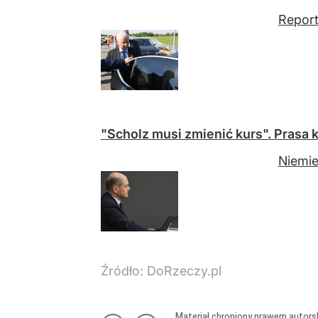
Report
"Scholz musi zmienić kurs". Pras
Niemie
Źródło:
DoRzeczy.pl
Materiał chroniony prawem autors