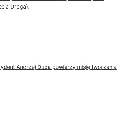
ecia Droga).
ezydent Andrzej Duda powierzy misję tworzenia