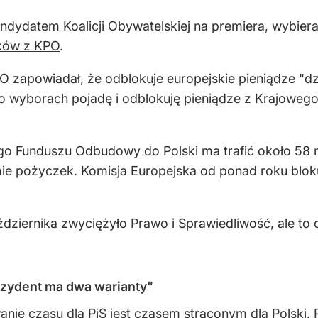
andydatem Koalicji Obywatelskiej na premiera, wybiera
ków z KPO
.
O zapowiadał, że odblokuje europejskie pieniądze "d
po wyborach pojadę i odblokuję pieniądze z Krajowe
ego Funduszu Odbudowy do Polski ma trafić około 58 
rmie pożyczek. Komisja Europejska od ponad roku blo
dziernika zwyciężyło Prawo i Sprawiedliwość, ale t
ezydent ma dwa warianty"
nie czasu dla PiS jest czasem straconym dla Polski.