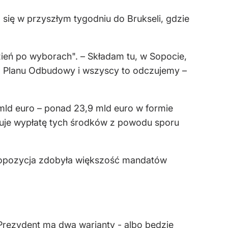
 się w przyszłym tygodniu do Brukseli, gdzie
zień po wyborach". – Składam tu, w Sopocie,
go Planu Odbudowy i wszyscy to odczujemy –
mld euro – ponad 23,9 mld euro w formie
kuje wypłatę tych środków z powodu sporu
o opozycja zdobyła większość mandatów
 Prezydent ma dwa warianty - albo będzie