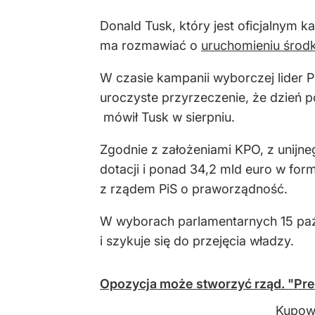
Donald Tusk, który jest oficjalnym k
ma rozmawiać o
uruchomieniu środ
W czasie kampanii wyborczej lider P
uroczyste przyrzeczenie, że dzień 
mówił Tusk w sierpniu.
Zgodnie z założeniami KPO, z unijn
dotacji i ponad 34,2 mld euro w fo
z rządem PiS o praworządność.
W wyborach parlamentarnych 15 paź
i szykuje się do przejęcia władzy.
Opozycja może stworzyć rząd. "Pr
Kupowa