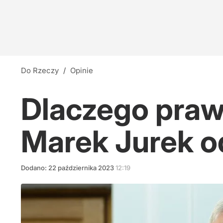
Do Rzeczy
/
Opinie
Dlaczego praw
Marek Jurek 
Dodano:
22
października
2023
12:19