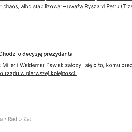
ł chaos, albo stabilizował – uważa Ryszard Petru (Trz
i. Chodzi o decyzję prezydenta
 Miller i Waldemar Pawlak założyli się o to, komu pr
 rządu w pierwszej kolejności.
a / Radio Zet