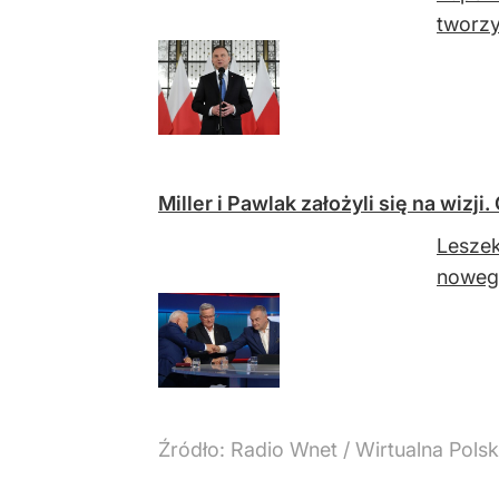
tworzy
Miller i Pawlak założyli się na wizj
Leszek
nowego
Źródło:
Radio Wnet
/
Wirtualna Polsk