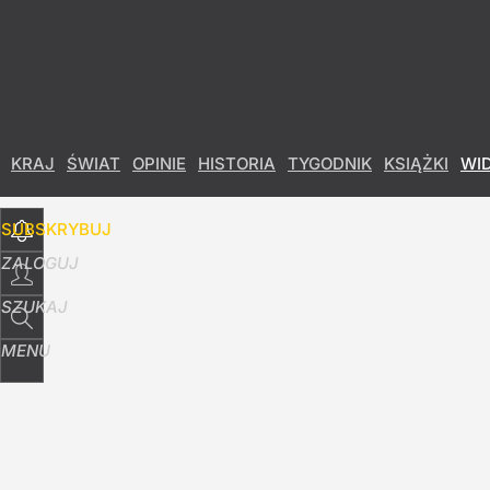
Udostępnij
57
Skomentuj
KRAJ
ŚWIAT
OPINIE
HISTORIA
TYGODNIK
KSIĄŻKI
WI
SUBSKRYBUJ
ZALOGUJ
SZUKAJ
MENU