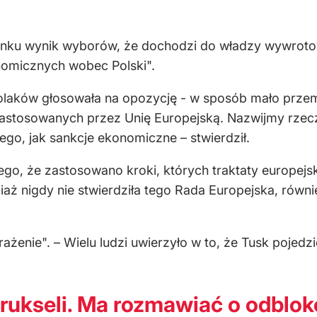
ku wynik wyborów, że dochodzi do władzy wywrotowy, 
nomicznych wobec Polski".
Polaków głosowała na opozycję - w sposób mało prz
astosowanych przez Unię Europejską. Nazwijmy rzecz
ego, jak sankcje ekonomiczne – stwierdził.
tego, że zastosowano kroki, których traktaty europejs
ż nigdy nie stwierdziła tego Rada Europejska, równie
żenie". – Wielu ludzi uwierzyło w to, że Tusk pojedzie
Brukseli. Ma rozmawiać o odbl