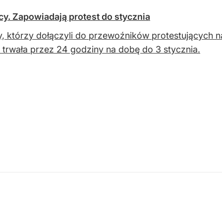
icy. Zapowiadają protest do stycznia
y, którzy dołączyli do przewoźników protestujących n
 trwała przez 24 godziny na dobę do 3 stycznia.