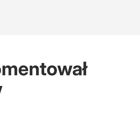
komentował
w