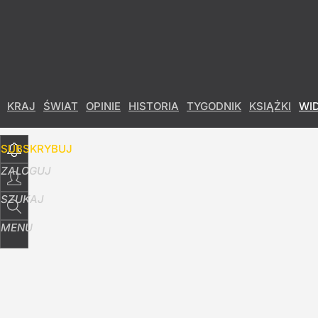
Udostępnij
15
Skomentuj
KRAJ
ŚWIAT
OPINIE
HISTORIA
TYGODNIK
KSIĄŻKI
WI
SUBSKRYBUJ
ZALOGUJ
SZUKAJ
MENU