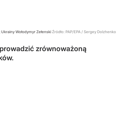
 Ukrainy Wołodymyr Zełenski
Źródło:
PAP/EPA
/
Sergey Dolzhenko
si prowadzić zrównoważoną
ików.