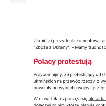
Ukraiński prezydent skomentował p
"Zboże z Ukrainy”. – Mamy trudności
Polacy protestują
Przypomnijmy, że protestujący od 6
ukraińskich na przewóz rzeczy, z wył
powstały po wybuchu wojny i przeprowa
W czwartek rozpoczęła się
blokada 
dołączyli rolnicy,którzy planują ko