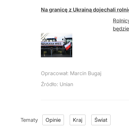
Na granicę z Ukrainą dojechali roln
Rolnic
będzie
Opracował:
Marcin Bugaj
Źródło:
Unian
Opinie
Kraj
Świat