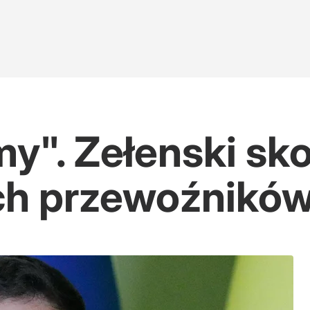
y". Zełenski s
ich przewoźnikó