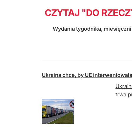
CZYTAJ "DO RZECZ
Wydania tygodnika, miesięcznik
Ukraina chce, by UE interweniował
Ukrain
trwa p