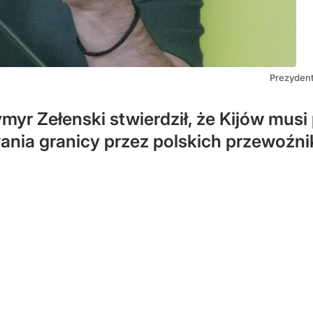
Prezydent
yr Zełenski stwierdził, że ​​Kijów mu
wania granicy przez polskich przewoźn