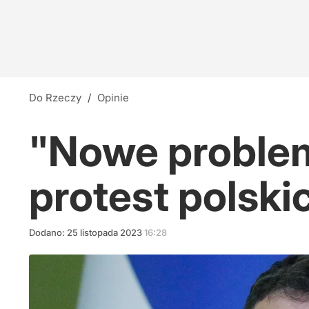
Do Rzeczy
/
Opinie
"Nowe problem
protest polsk
Dodano:
25
listopada
2023
16:28