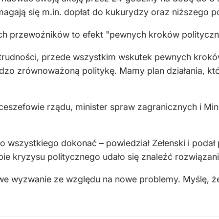
magają się m.in. dopłat do kukurydzy oraz niższego p
ich przewoźników to efekt "pewnych kroków polityczn
 trudności, przede wszystkim wskutek pewnych krok
dzo zrównoważoną politykę. Mamy plan działania, kt
eszefowie rządu, minister spraw zagranicznych i Minis
go wszystkiego dokonać – powiedział Zełenski i poda
ie kryzysu politycznego udało się znaleźć rozwiąza
nowe wyzwanie ze względu na nowe problemy. Myślę,