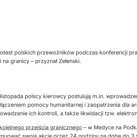
rotest polskich przewoźników podczas konferencji 
 na granicy – przyznał Zełenski.
 listopada polscy kierowcy postulują m.in. wprowadze
ączeniem pomocy humanitarnej i zaopatrzenia dla armii
dzenie ich kontroli, a także likwidacji tzw. elektronic
kolejnego przejścia granicznego
– w Medyce na Podka
ntynuować swoją akcję przez 24 godziny na dobę do 3 