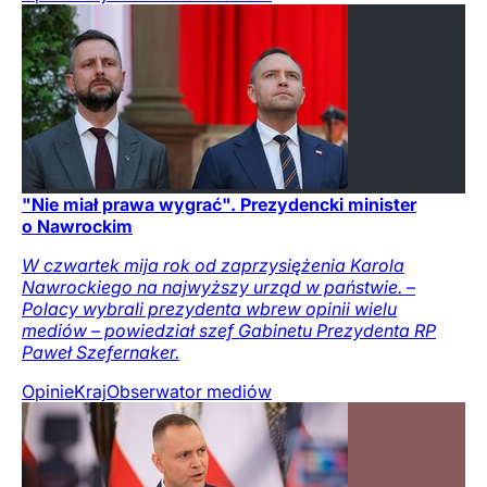
"Nie miał prawa wygrać". Prezydencki minister
o Nawrockim
W czwartek mija rok od zaprzysiężenia Karola
Nawrockiego na najwyższy urząd w państwie. –
Polacy wybrali prezydenta wbrew opinii wielu
mediów – powiedział szef Gabinetu Prezydenta RP
Paweł Szefernaker.
Opinie
Kraj
Obserwator mediów