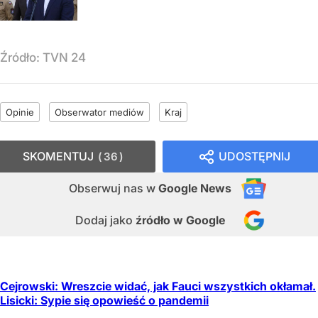
Źródło:
TVN 24
Opinie
Obserwator mediów
Kraj
SKOMENTUJ
UDOSTĘPNIJ
36
Obserwuj nas
w
Google News
Dodaj jako
źródło w Google
Cejrowski: Wreszcie widać, jak Fauci wszystkich okłamał.
Lisicki: Sypie się opowieść o pandemii