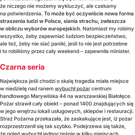
że niczego nie możemy wykluczyć, ale czekamy
na potwierdzenia.
To może być oczywiście nowa forma
straszenia ludzi w Polsce, siania strachu, zwłaszcza
w obliczu wyborów europejskich
. Natomiast my robimy
wszystko, żeby zapewniać ludziom bezpieczeństwo,
ale też, żeby nie siać paniki, jeśli to nie jest potrzebne
i to robiliśmy przez cały weekend – zapewniła minister.
Czarna seria
Największa jeśli chodzi o skalę tragedia miała miejsce
w niedzielę nad ranem
wybuchł pożar
centrum
handlowego Marywilska 44 na warszawskiej Białołęce.
Pożar strawił cały obiekt – ponad 1400 znajdujących się
w jego wnętrzu lokali usługowych, sklepów i restauracji.
Straż Pożarna przekazała, że zaskakujące jest, iż pożar
rozprzestrzenił się tak szybko. Podejrzewa się także,
że ogień wybuchł jednocześnie w kilku miejscach.