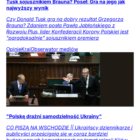
Tusk sojusznikiem Brauna? Poseł: Gra na jego jak
najwyższy wynik
Czy Donald Tusk gra na dobry rezultat Grzegorza
Brauna? Zdaniem posła Pawła Jabłońskiego z
Rozwoju Plus, lider Konfederacji Korony Polskiej jest
"paradoksalnie" sojusznikiem premiera
Opinie
Kraj
Obserwator mediów
"Polskę drażni samodzielność Ukrainy"
CO PISZĄ NA WSCHODZIE || Ukraińscy dziennikarze i
publicyści prześcigają się w coraz bardziej