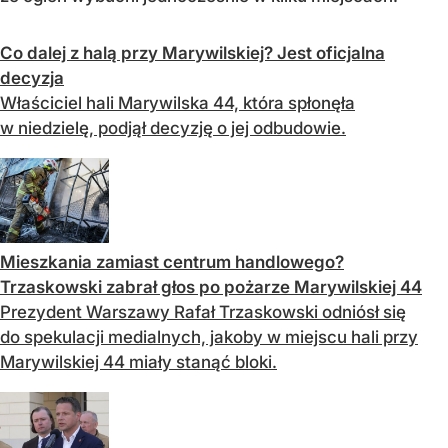
Co dalej z halą przy Marywilskiej? Jest oficjalna
decyzja
Właściciel hali Marywilska 44, która spłonęła
w niedzielę, podjął decyzję o jej odbudowie.
Mieszkania zamiast centrum handlowego?
Trzaskowski zabrał głos po pożarze Marywilskiej 44
Prezydent Warszawy Rafał Trzaskowski odniósł się
do spekulacji medialnych, jakoby w miejscu hali przy
Marywilskiej 44 miały stanąć bloki.