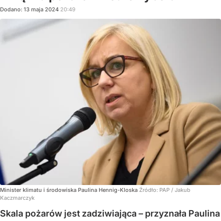
Dodano:
13
maja
2024
20:49
Minister klimatu i środowiska Paulina Hennig-Kloska
Źródło:
PAP
/
Jakub
Kaczmarczyk
Skala pożarów jest zadziwiająca – przyznała Paulina