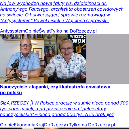
Na jaw wychodzą nowe fakty ws. działalności dr.
Anthony'ego Fauciego, architekta obostrzeń covidowych
na świecie. O bulwersującej sprawie rozmawiają w
"Antysystemie" Paweł Lisicki i Wojciech Cejrowski.
Antysystem
Opinie
Świat
Tylko na DoRzeczy.pl
Nauczyciele z łapanki, czyli katastrofa oświatowa
po polsku
SIŁĄ RZECZY || W Polsce pracuje w sumie nieco ponad 700
tys. nauczycieli, a po przeliczeniu na "pełne etaty
nauczycielskie" – nieco ponad 500 tys. A ilu brakuje?
Opinie
Ekonomia
Kraj
DoRzeczy+
Tylko na DoRzeczy.pl