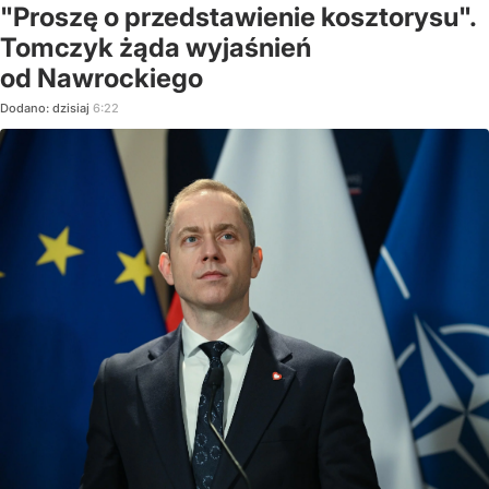
"Proszę o przedstawienie kosztorysu".
Tomczyk żąda wyjaśnień
od Nawrockiego
Dodano:
dzisiaj
6:22