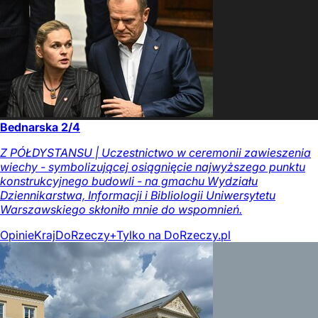
Bednarska 2/4
Z PÓŁDYSTANSU | Uczestnictwo w ceremonii zawieszenia
wiechy - symbolizującej osiągnięcie najwyższego punktu
konstrukcyjnego budowli - na gmachu Wydziału
Dziennikarstwa, Informacji i Bibliologii Uniwersytetu
Warszawskiego skłoniło mnie do wspomnień.
Opinie
Kraj
DoRzeczy+
Tylko na DoRzeczy.pl