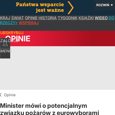
ROZWIŃ
▼
KRAJ
ŚWIAT
OPINIE
HISTORIA
TYGODNIK
KSIĄŻKI
WIDEO
DO
RZECZY+
WSPIERAJ
SUBSKRYBUJ
OPINIE
ZALOGUJ
MENU
Opinie
Minister mówi o potencjalnym
związku pożarów z eurowyborami