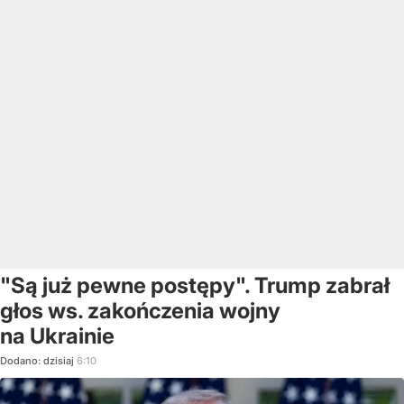
"Są już pewne postępy". Trump zabrał
głos ws. zakończenia wojny
na Ukrainie
Dodano:
dzisiaj
6:10