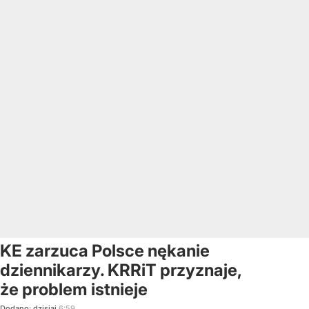
KE zarzuca Polsce nękanie
dziennikarzy. KRRiT przyznaje,
że problem istnieje
Dodano:
dzisiaj
6:59