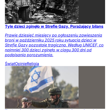
Tyle dzieci zginęło w Strefie Gazy. Porażający bilans
Prawie dziesięć miesięcy po ogłoszeniu zawieszenia
broni w październiku 2025 roku sytuacja dzieci w
Strefie Gazy pozostaje tragiczna. Według UNICEF, co
najmniej 300 dzieci zginęło w ciągu 300 dni od
podpisania porozumienia.
Świat
Opinie
Religia