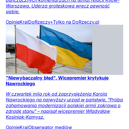
buńczucznych komentarzach na temat relacji Kijów-
Warszawa. Uderza groteskowa wręcz pewność
siebie.
Opinie
Kraj
DoRzeczy+
Tylko na DoRzeczy.pl
"Niewybaczalny błąd". Wicepremier krytykuje
Nawrockiego
W czwartek mija rok od zaprzysiężenia Karola
Nawrockiego na najwyższy urząd w państwie. "Próba
zahamowania modernizacji polskiej armii zakrawa o
zdradę stanu" – napisał wicepremier Władysław
Kosiniak-Kamysz.
Opinie
Kraj
Obserwator mediów