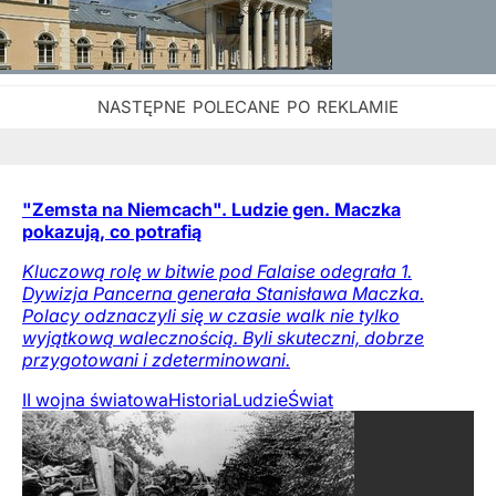
"Zemsta na Niemcach". Ludzie gen. Maczka
pokazują, co potrafią
Kluczową rolę w bitwie pod Falaise odegrała 1.
Dywizja Pancerna generała Stanisława Maczka.
Polacy odznaczyli się w czasie walk nie tylko
wyjątkową walecznością. Byli skuteczni, dobrze
przygotowani i zdeterminowani.
II wojna światowa
Historia
Ludzie
Świat