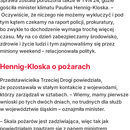
Sprawa została poruszona także w TVN 24, gdzie
gościła minister klimatu Paulina Hennig-Kloska. –
Oczywiście, że niczego nie możemy wykluczyć i pod
tym kątem czekamy na raport policji, prokuratury,
bo zwykle to dochodzenie wymaga trochę więcej
czasu. My na co dzień zabezpieczamy środowisko,
zdrowie i życie ludzi i tym zajmowaliśmy się przez
miniony weekend – relacjonowała polityk.
Hennig-Kloska o pożarach
Przedstawicielka Trzeciej Drogi powiedziała,
że pozostawała w stałym kontakcie z wojewodami,
którzy zarządzali w sztabach. – Wiemy, mamy pierwsze
wnioski po tych dwóch dniach, no trudnych dla służb
w województwie śląskim – oznajmiła minister.
– Skala pożarów jest zadziwiająca, więc tak jak
powiedziałam zgadzam się z panem ministrem,