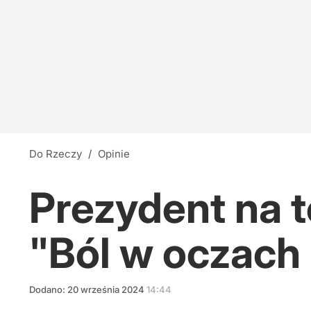
Do Rzeczy
/
Opinie
Prezydent na 
"Ból w oczac
Dodano:
20
września
2024
14:44