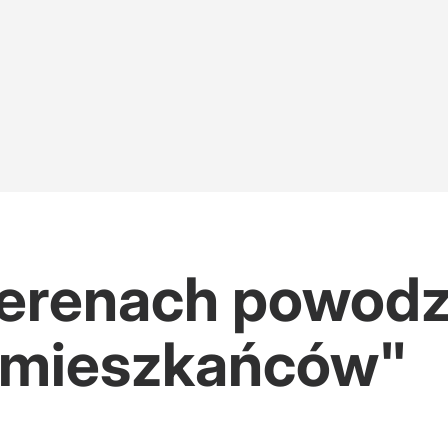
terenach powod
h mieszkańców"