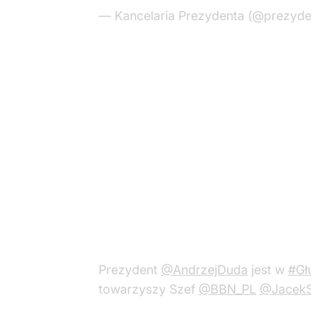
— Kancelaria Prezydenta (@prezyde
Prezydent
@AndrzejDuda
jest w
#Gł
towarzyszy Szef
@BBN_PL
@JacekS