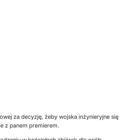
wej za decyzję, żeby wojska inżynieryjne się
ele z panem premierem.
adzeniu w kościołach zbiórek dla osób