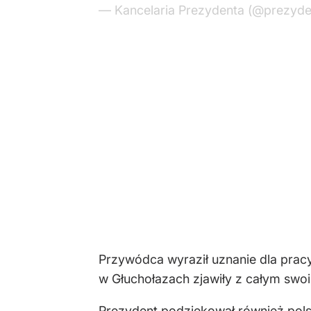
— Kancelaria Prezydenta (@prezyde
Przywódca wyraził uznanie dla pracy
w Głuchołazach zjawiły z całym swo
Prezydent podziękował również pols