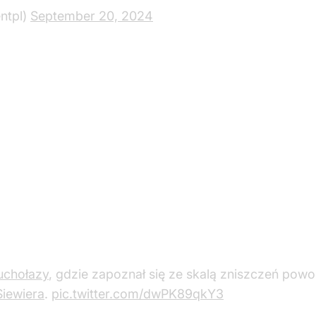
ntpl)
September 20, 2024
uchołazy
, gdzie zapoznał się ze skalą zniszczeń po
iewiera
.
pic.twitter.com/dwPK89qkY3