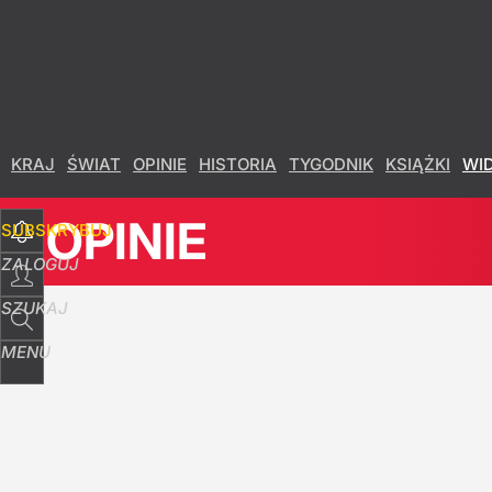
Udostępnij
3
Skomentuj
KRAJ
ŚWIAT
OPINIE
HISTORIA
TYGODNIK
KSIĄŻKI
WI
OPINIE
SUBSKRYBUJ
ZALOGUJ
SZUKAJ
MENU