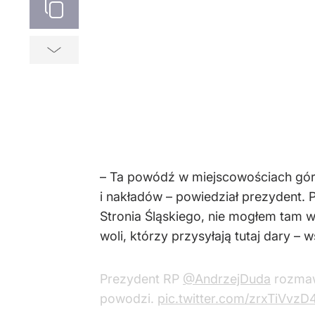
– Ta powódź w miejscowościach górs
i nakładów – powiedział prezydent.
Stronia Śląskiego, nie mogłem tam 
woli, którzy przysyłają tutaj dary – w
Prezydent RP
@AndrzejDuda
rozmaw
powodzi.
pic.twitter.com/zrxTiVvzD