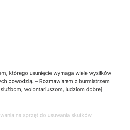
iem, którego usunięcie wymaga wiele wysiłków
ętych powodzią. – Rozmawiałem z burmistrzem
 służbom, wolontariuszom, ludziom dobrej
owania na sprzęt do usuwania skutków