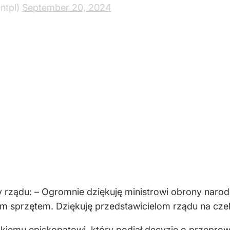
ntpl)
September 20, 2024
 rządu: – Ogromnie dziękuję ministrowi obrony narodo
im sprzętem. Dziękuję przedstawicielom rządu na cz
kiemu episkopatowi, który podjął decyzję o przeprow