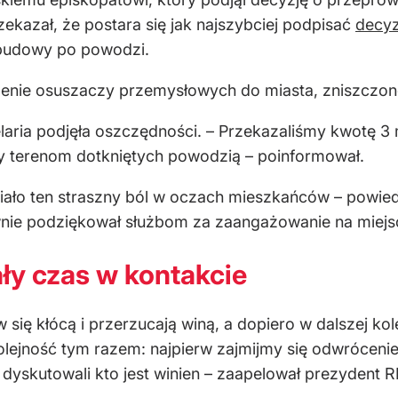
azał, że postara się jak najszybciej podpisać
decyz
dbudowy po powodzi.
zenie osuszaczy przemysłowych do miasta, zniszczo
laria podjęła oszczędności. – Przekazaliśmy kwotę 3 m
y terenom dotkniętych powodzią – poinformował.
działo ten straszny ból w oczach mieszkańców – powie
nie podziękował służbom za zaangażowanie na miejs
ały czas w kontakcie
rw się kłócą i przerzucają winą, a dopiero w dalszej kol
kolejność tym razem: najpierw zajmijmy się odwróce
 dyskutowali kto jest winien – zaapelował prezydent R