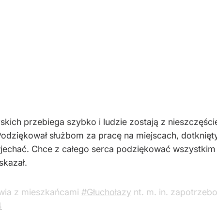
kich przebiega szybko i ludzie zostają z nieszczęśc
 Podziękował służbom za pracę na miejscach, dotkni
wjechać. Chce z całego serca podziękować wszystkim
skazał.
ia z mieszkańcami
#Głuchołazy
nt. m. in. zapotrzeb
4