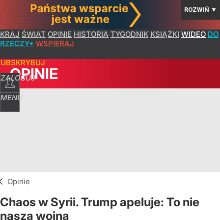
ROZWIŃ
▼
KRAJ
ŚWIAT
OPINIE
HISTORIA
TYGODNIK
KSIĄŻKI
WIDEO
DO
RZECZY+
WSPIERAJ
SUBSKRYBUJ
OPINIE
ZALOGUJ
MENU
Opinie
Chaos w Syrii. Trump apeluje: To nie
nasza wojna