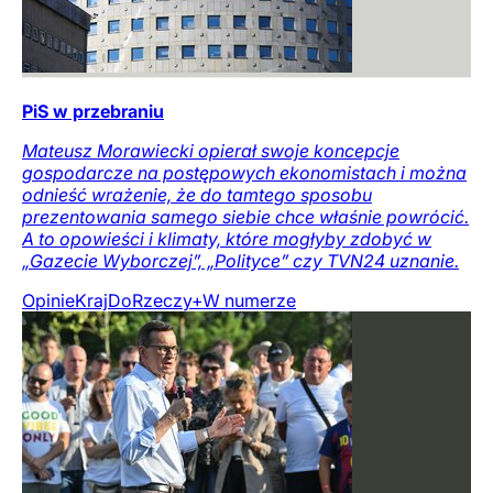
PiS w przebraniu
Mateusz Morawiecki opierał swoje koncepcje
gospodarcze na postępowych ekonomistach i można
odnieść wrażenie, że do tamtego sposobu
prezentowania samego siebie chce właśnie powrócić.
A to opowieści i klimaty, które mogłyby zdobyć w
„Gazecie Wyborczej”, „Polityce” czy TVN24 uznanie.
Opinie
Kraj
DoRzeczy+
W numerze