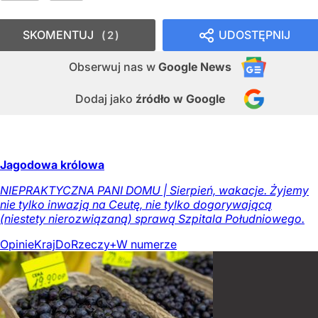
SKOMENTUJ
UDOSTĘPNIJ
2
Obserwuj nas
w
Google News
Dodaj jako
źródło w Google
Jagodowa królowa
NIEPRAKTYCZNA PANI DOMU | Sierpień, wakacje. Żyjemy
nie tylko inwazją na Ceutę, nie tylko dogorywającą
(niestety nierozwiązaną) sprawą Szpitala Południowego.
Opinie
Kraj
DoRzeczy+
W numerze