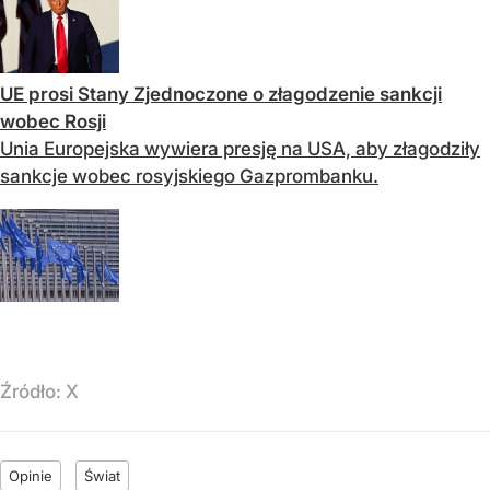
UE prosi Stany Zjednoczone o złagodzenie sankcji
wobec Rosji
Unia Europejska wywiera presję na USA, aby złagodziły
sankcje wobec rosyjskiego Gazprombanku.
Źródło:
X
Opinie
Świat