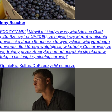
Inny Reacher
POCZYTANKI | Mówił mi kiedyś w wywiadzie Lee Child
(„Do Rzeczy” nr 19/2018), że największy kłopot w pisaniu
powieści o Jacku Reacherze to wymyślenie wiarygodnego
powodu, dla którego wplątuje się w kabałę: Co sprawia, że
wędrujący przez Amerykę nomad angażuje się akurat w
taką, a nie inną kryminalną sprawę?
Opinie
Kraj
Kultura
DoRzeczy+
W numerze