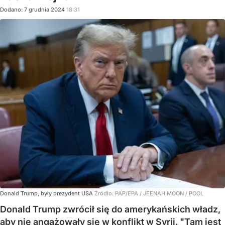
Dodano:
7
grudnia
2024
18:31
Donald Trump, były prezydent USA
Źródło:
PAP/EPA
/
JEENAH MOON / POOL
Donald Trump zwrócił się do amerykańskich władz,
aby nie angażowały się w konflikt w Syrii. "Tam jest