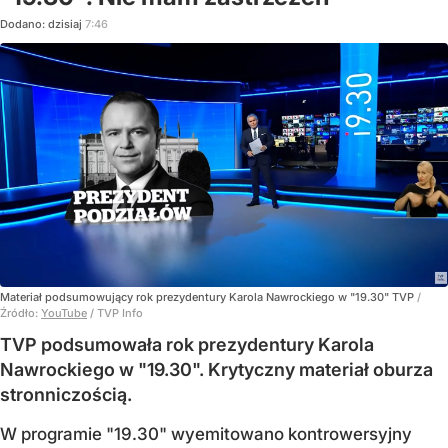
Dodano:
dzisiaj
7:46
Materiał podsumowujący rok prezydentury Karola Nawrockiego w "19.30" TVP
/
Źródło:
YouTube
/
TVP Info
TVP podsumowała rok prezydentury Karola
Nawrockiego w "19.30". Krytyczny materiał oburza
stronniczością.
W programie "19.30" wyemitowano kontrowersyjny