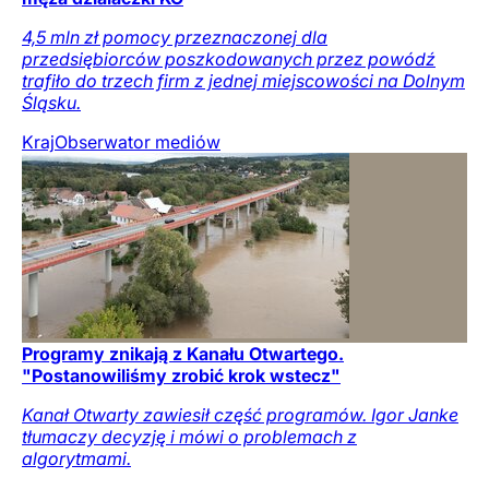
4,5 mln zł pomocy przeznaczonej dla
przedsiębiorców poszkodowanych przez powódź
trafiło do trzech firm z jednej miejscowości na Dolnym
Śląsku.
Kraj
Obserwator mediów
Programy znikają z Kanału Otwartego.
"Postanowiliśmy zrobić krok wstecz"
Kanał Otwarty zawiesił część programów. Igor Janke
tłumaczy decyzję i mówi o problemach z
algorytmami.