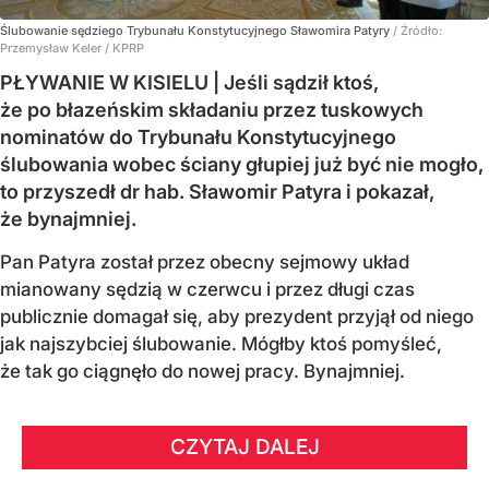
Ślubowanie sędziego Trybunału Konstytucyjnego Sławomira Patyry
/ Źródło:
Przemysław Keler / KPRP
PŁYWANIE W KISIELU | Jeśli sądził ktoś,
że po błazeńskim składaniu przez tuskowych
nominatów do Trybunału Konstytucyjnego
ślubowania wobec ściany głupiej już być nie mogło,
to przyszedł dr hab. Sławomir Patyra i pokazał,
że bynajmniej.
Pan Patyra został przez obecny sejmowy układ
mianowany sędzią w czerwcu i przez długi czas
publicznie domagał się, aby prezydent przyjął od niego
jak najszybciej ślubowanie. Mógłby ktoś pomyśleć,
że tak go ciągnęło do nowej pracy. Bynajmniej.
CZYTAJ DALEJ