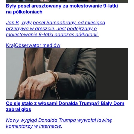
Były poseł aresztowany za molestowanie 9-latki
na półkoloniach
Jan B., były poseł Samoobrony, od miesiąca
przebywa w areszcie. Jest podejrzany o
molestowanie 9-latki podczas półkolonii.
Kraj
Obserwator mediów
Co się stało z włosami Donalda Trumpa? Biały Dom
zabrał głos
Nowy wygląd Donalda Trumpa wywołał lawinę
komentarzy w internecie.