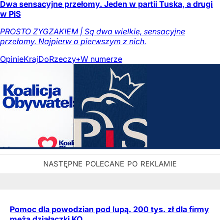
Dwa sensacyjne przełomy. Jeden w partii Tuska, a drugi
w PiS
PROSTO ZYGZAKIEM | Są dwa wielkie, sensacyjne
przełomy. Najpierw o pierwszym z nich.
Opinie
Kraj
DoRzeczy+
W numerze
Pomoc dla powodzian pod lupą. 200 tys. zł dla firmy
męża działaczki KO