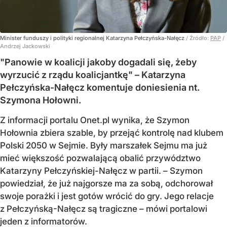
Minister funduszy i polityki regionalnej Katarzyna Pełczyńska-Nałęcz
/ Źródło:
PAP
/
Andrzej Jackowski
"Panowie w koalicji jakoby dogadali się, żeby
wyrzucić z rządu koalicjantkę" – Katarzyna
Pełczyńska-Nałęcz komentuje doniesienia nt.
Szymona Hołowni.
Z informacji portalu Onet.pl wynika, że Szymon
Hołownia zbiera szable, by przejąć kontrolę nad klubem
Polski 2050 w Sejmie. Były marszałek Sejmu ma już
mieć większość pozwalającą obalić przywództwo
Katarzyny Pełczyńskiej-Nałęcz w partii. – Szymon
powiedział, że już najgorsze ma za sobą, odchorował
swoje porażki i jest gotów wrócić do gry. Jego relacje
z Pełczyńską-Nałęcz są tragiczne – mówi portalowi
jeden z informatorów.