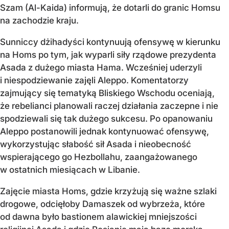
Szam (Al-Kaida) informują, że dotarli do granic Homsu
na zachodzie kraju.
Sunniccy dżihadyści kontynuują ofensywę w kierunku
na Homs po tym, jak wyparli siły rządowe prezydenta
Asada z dużego miasta Hama. Wcześniej uderzyli
i niespodziewanie zajęli Aleppo. Komentatorzy
zajmujący się tematyką Bliskiego Wschodu oceniają,
że rebelianci planowali raczej działania zaczepne i nie
spodziewali się tak dużego sukcesu. Po opanowaniu
Aleppo postanowili jednak kontynuować ofensywę,
wykorzystując słabość sił Asada i nieobecność
wspierającego go Hezbollahu, zaangażowanego
w ostatnich miesiącach w Libanie.
Zajęcie miasta Homs, gdzie krzyżują się ważne szlaki
drogowe, odcięłoby Damaszek od wybrzeża, które
od dawna było bastionem alawickiej mniejszości