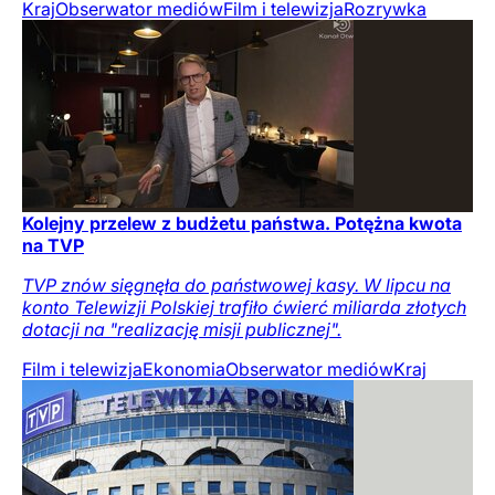
Kraj
Obserwator mediów
Film i telewizja
Rozrywka
Kolejny przelew z budżetu państwa. Potężna kwota
na TVP
TVP znów sięgnęła do państwowej kasy. W lipcu na
konto Telewizji Polskiej trafiło ćwierć miliarda złotych
dotacji na "realizację misji publicznej".
Film i telewizja
Ekonomia
Obserwator mediów
Kraj