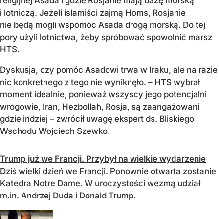
religijnej Asada i gdzie Rosjanie mają bazę morską
i lotniczą. Jeżeli islamiści zajmą Homs, Rosjanie
nie będą mogli wspomóc Asada drogą morską. Do tej
pory użyli lotnictwa, żeby spróbować spowolnić marsz
HTS.
Dyskusja, czy pomóc Asadowi trwa w Iraku, ale na razie
nic konkretnego z tego nie wyniknęło. – HTS wybrał
moment idealnie, ponieważ wszyscy jego potencjalni
wrogowie, Iran, Hezbollah, Rosja, są zaangażowani
gdzie indziej – zwrócił uwagę ekspert ds. Bliskiego
Wschodu Wojciech Szewko.
Trump już we Francji. Przybył na wielkie wydarzenie
Dziś wielki dzień we Francji. Ponownie otwarta zostanie
Katedra Notre Dame. W uroczystości wezmą udział
m.in. Andrzej Duda i Donald Trump.