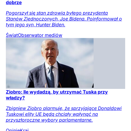
dobrze
Pogorszył się stan zdrowia byłego prezydenta
Stanów Zjednoczonych, Joe Bidena. Poinformował o
tym jego syn, Hunter Biden.
Świat
Obserwator mediów
Ziobro: Ile wydadzą, by utrzymać Tuska przy
władzy?
Zbigniew Ziobro alarmuje, że sprzyjające Donaldowi
Tuskowi elity UE będą chciały wpłynąć na
przyszłoroczne wybory parlamentarne.
Opinie
Kraj