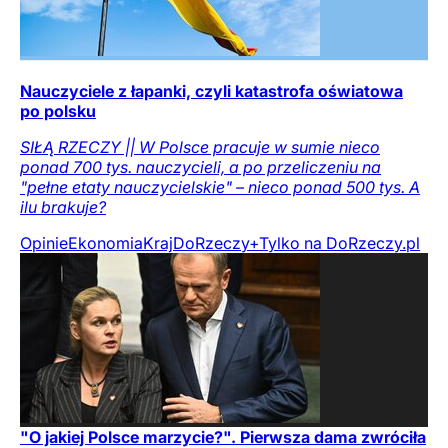
Nauczyciele z łapanki, czyli katastrofa oświatowa
po polsku
SIŁĄ RZECZY || W Polsce pracuje w sumie nieco
ponad 700 tys. nauczycieli, a po przeliczeniu na
"pełne etaty nauczycielskie" – nieco ponad 500 tys. A
ilu brakuje?
Opinie
Ekonomia
Kraj
DoRzeczy+
Tylko na DoRzeczy.pl
"O jakiej Polsce marzycie?". Pierwsza dama zwróciła