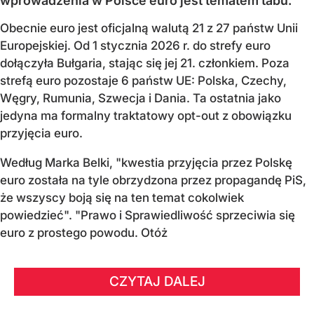
wprowadzenia w Polsce euro jest tematem tabu.
Obecnie euro jest oficjalną walutą 21 z 27 państw Unii
Europejskiej. Od 1 stycznia 2026 r. do strefy euro
dołączyła Bułgaria, stając się jej 21. członkiem.
Poza
strefą euro pozostaje 6 państw UE:
Polska, Czechy,
Węgry, Rumunia, Szwecja i Dania
. Ta ostatnia jako
jedyna ma formalny traktatowy opt-out z obowiązku
przyjęcia euro.
Według Marka Belki, "kwestia przyjęcia przez Polskę
euro została na tyle obrzydzona przez propagandę PiS,
że wszyscy boją się na ten temat cokolwiek
powiedzieć". "Prawo i Sprawiedliwość sprzeciwia się
euro z prostego powodu. Otóż
CZYTAJ DALEJ