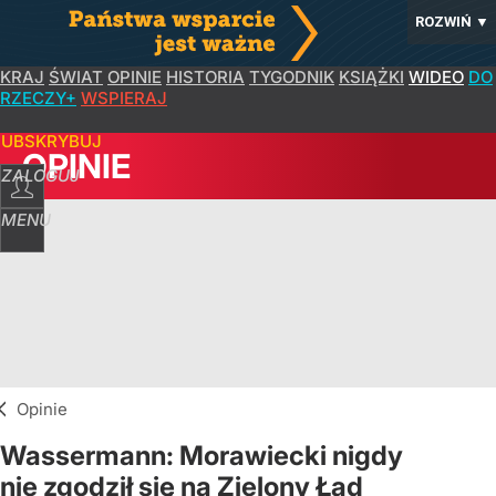
ROZWIŃ
▼
KRAJ
ŚWIAT
OPINIE
HISTORIA
TYGODNIK
KSIĄŻKI
WIDEO
DO
RZECZY+
WSPIERAJ
SUBSKRYBUJ
OPINIE
ZALOGUJ
MENU
Opinie
Wassermann: Morawiecki nigdy
nie zgodził się na Zielony Ład