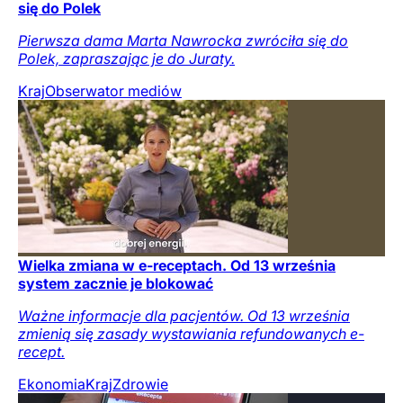
się do Polek
Pierwsza dama Marta Nawrocka zwróciła się do
Polek, zapraszając je do Juraty.
Kraj
Obserwator mediów
Wielka zmiana w e-receptach. Od 13 września
system zacznie je blokować
Ważne informacje dla pacjentów. Od 13 września
zmienią się zasady wystawiania refundowanych e-
recept.
Ekonomia
Kraj
Zdrowie