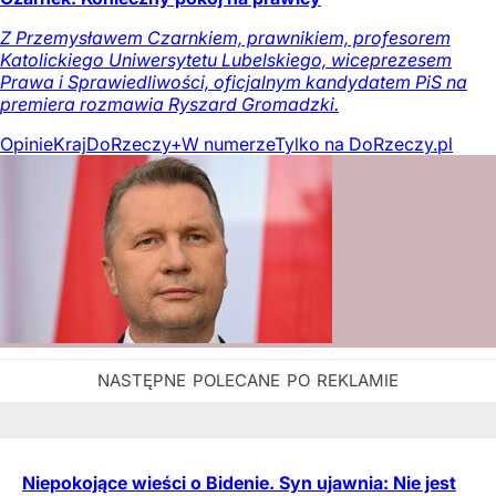
Z Przemysławem Czarnkiem, prawnikiem, profesorem
Katolickiego Uniwersytetu Lubelskiego, wiceprezesem
Prawa i Sprawiedliwości, oficjalnym kandydatem PiS na
premiera rozmawia Ryszard Gromadzki.
Opinie
Kraj
DoRzeczy+
W numerze
Tylko na DoRzeczy.pl
Niepokojące wieści o Bidenie. Syn ujawnia: Nie jest