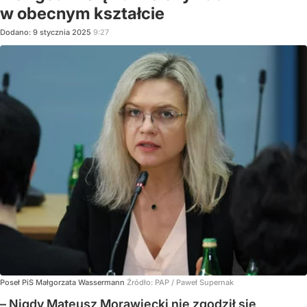
w obecnym kształcie
Dodano:
9
stycznia
2025
9:27
Poseł PiS Małgorzata Wassermann
Źródło:
PAP
/
Paweł Supernak
– Nigdy Mateusz Morawiecki nie zgodził się