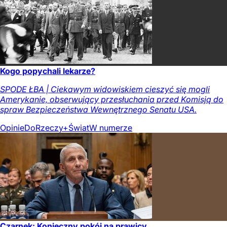
Kogo popychali lekarze?
SPODE ŁBA | Ciekawym widowiskiem cieszyć się mogli
Amerykanie, obserwujący przesłuchania przed Komisją do
spraw Bezpieczeństwa Wewnętrznego Senatu USA.
Opinie
DoRzeczy+
Świat
W numerze
Czarnek: Konieczny pokój na prawicy