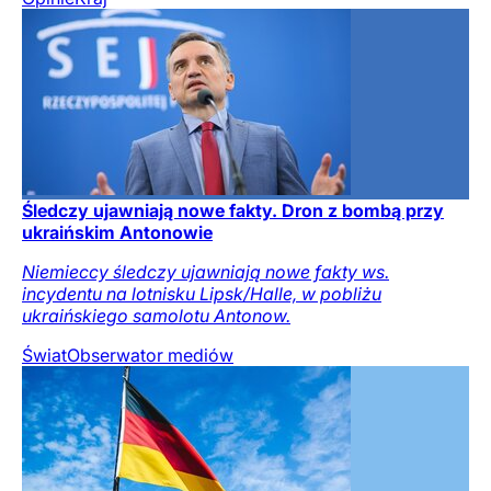
Śledczy ujawniają nowe fakty. Dron z bombą przy
ukraińskim Antonowie
Niemieccy śledczy ujawniają nowe fakty ws.
incydentu na lotnisku Lipsk/Halle, w pobliżu
ukraińskiego samolotu Antonow.
Świat
Obserwator mediów