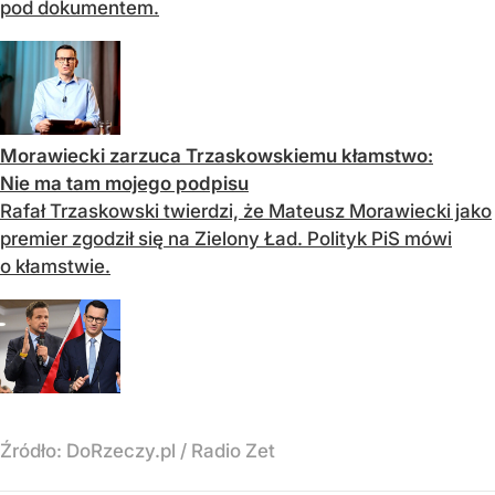
pod dokumentem.
Morawiecki zarzuca Trzaskowskiemu kłamstwo:
Nie ma tam mojego podpisu
Rafał Trzaskowski twierdzi, że Mateusz Morawiecki jako
premier zgodził się na Zielony Ład. Polityk PiS mówi
o kłamstwie.
Źródło:
DoRzeczy.pl
/
Radio Zet