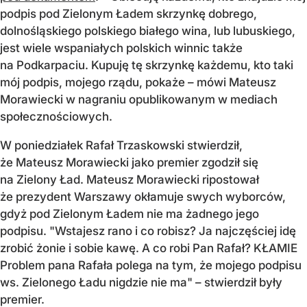
podpis pod Zielonym Ładem skrzynkę dobrego,
dolnośląskiego polskiego białego wina, lub lubuskiego,
jest wiele wspaniałych polskich winnic także
na Podkarpaciu. Kupuję tę skrzynkę każdemu, kto taki
mój podpis, mojego rządu, pokaże – mówi Mateusz
Morawiecki w nagraniu opublikowanym w mediach
społecznościowych.
W poniedziałek Rafał Trzaskowski stwierdził,
że Mateusz Morawiecki jako premier zgodził się
na Zielony Ład. Mateusz Morawiecki ripostował
że prezydent Warszawy okłamuje swych wyborców,
gdyż pod Zielonym Ładem nie ma żadnego jego
podpisu. "Wstajesz rano i co robisz? Ja najczęściej idę
zrobić żonie i sobie kawę. A co robi Pan Rafał? KŁAMIE
Problem pana Rafała polega na tym, że mojego podpisu
ws. Zielonego Ładu nigdzie nie ma" – stwierdził były
premier.