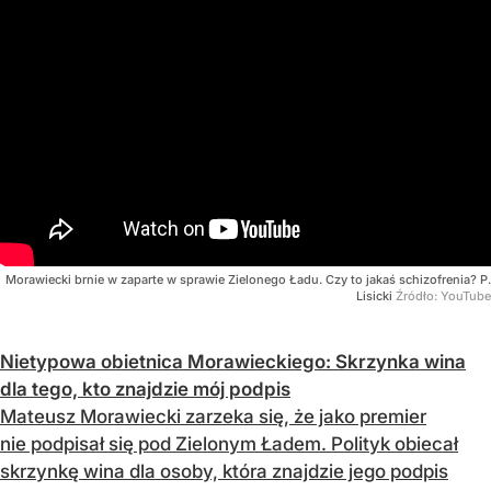
Morawiecki brnie w zaparte w sprawie Zielonego Ładu. Czy to jakaś schizofrenia? P.
Lisicki
Źródło:
YouTube
Nietypowa obietnica Morawieckiego: Skrzynka wina
dla tego, kto znajdzie mój podpis
Mateusz Morawiecki zarzeka się, że jako premier
nie podpisał się pod Zielonym Ładem. Polityk obiecał
skrzynkę wina dla osoby, która znajdzie jego podpis