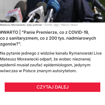
Mateusz Morawiecki, były premier
/ Źródło:
PAP
/
Marcin Obara
#WARTO | "Panie Premierze, co z COVID-19,
co z sanitaryzmem, co z 200 tys. nadmiarowych
zgonów?".
Na pytanie jednego z widzów kanału Rymanowski Live
Mateusz Morawiecki odparł, że wobec nieznanej
epidemii musiał zaufać epidemiologom, jedynym
wówczas w Polsce znanym autorytetom.
CZYTAJ DALEJ