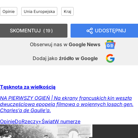
Opinie
Unia Europejska
Kraj
SKOMENTUJ
UDOSTĘPNIJ
19
Obserwuj nas
w
Google News
Dodaj jako
źródło w Google
Tęsknota za wielkością
NA PIERWSZY OGIEŃ | Na ekrany francuskich kin weszła
dwuczęściowa epopeja filmowa o wojennych losach gen.
Charles’a de Gaulle’a.
Opinie
DoRzeczy+
Świat
W numerze