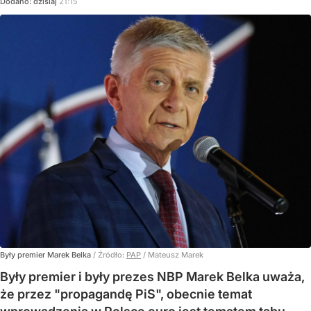
Dodano:
dzisiaj
21:15
Były premier Marek Belka
/ Źródło:
PAP
/
Mateusz Marek
Były premier i były prezes NBP Marek Belka uważa,
że przez "propagandę PiS", obecnie temat