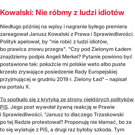
Kowalski: Nie róbmy z ludzi idiotów
Niedługo później na wpisy i nagranie byłego premiera
zareagował Janusz Kowalski z Prawa i Sprawiedliwości.
Polityk apelował, by "nie robić z ludzi idiotów,
bo prawica znowu przegra". "Czy pod Zielonym Ładem
znajdziemy podpis Angeli Merkel? Pytanie powinno być
postawione tak: pokażcie mi polskie weto albo puste
krzesło zrywające posiedzenie Rady Europejskiej
przyjmującej w grudniu 2019 r. Zielony Ład" – napisał
na portalu X.
To spotkało się z krytyką ze strony niektórych polityków
PiS
. Jego post wywołał żywną reakcję w Prawie
i Sprawiedliwości. "Janusz to dlaczego Trzaskowski
po tej Radzie protestował? Proponuję nie kłamać, bo za
to się wylatuje z PiS, a drugi raz byłoby szkoda. Tym