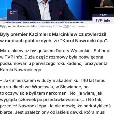
Były premier Kazimierz Marcinkiewicz
/ Źródło:
TVP
/
zrzut ekranu
Były premier Kazimierz Marcinkiewicz stwierdził
w mediach publicznych, że "Karol Nawrocki ćpa".
Marcinkiewicz był gościem Doroty Wysockiej-Schnepf
w TVP Info. Duża część rozmowy była poświęcona
podsumowaniu pierwszego roku kadencji prezydenta
Karola Nawrockiego.
– Jak mieszkałem w dużym akademiku, 140 lat temu
na studiach we Wrocławiu, w Słowiance, no
to oczywiście byli tam narkomani. No i ja wiem, jak
wygląda człowiek po przedawkowaniu. (...) No tak,
przecież Nawrocki ćpa. Ja nie mówię, że narkotyki coś
bierze. Jest uzależniony od jakiejś dawki, którą musi