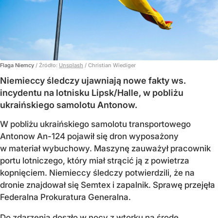
Flaga Niemcy
/ Źródło:
Unsplash
/
Christian Wiediger
Niemieccy śledczy ujawniają nowe fakty ws.
incydentu na lotnisku Lipsk/Halle, w pobliżu
ukraińskiego samolotu Antonow.
W pobliżu ukraińskiego samolotu transportowego
Antonow An-124 pojawił się dron wyposażony
w materiał wybuchowy. Maszynę zauważył pracownik
portu lotniczego, który miał strącić ją z powietrza
kopnięciem. Niemieccy śledczy potwierdzili, że na
dronie znajdował się Semtex i zapalnik. Sprawę przejęła
Federalna Prokuratura Generalna.
Do zdarzenia doszło w nocy z wtorku na środę