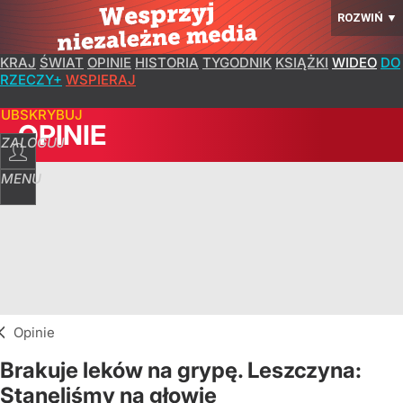
ROZWIŃ
▼
KRAJ
ŚWIAT
OPINIE
HISTORIA
TYGODNIK
KSIĄŻKI
WIDEO
DO
RZECZY+
WSPIERAJ
SUBSKRYBUJ
OPINIE
ZALOGUJ
MENU
Opinie
Brakuje leków na grypę. Leszczyna:
Stanęliśmy na głowie