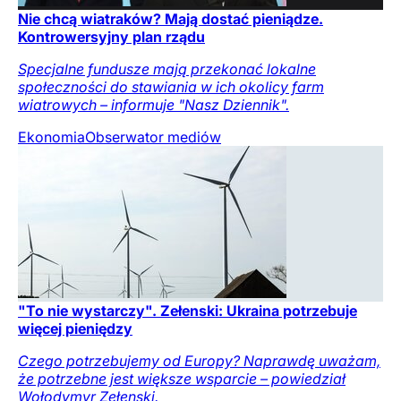
Nie chcą wiatraków? Mają dostać pieniądze.
Kontrowersyjny plan rządu
Specjalne fundusze mają przekonać lokalne
społeczności do stawiania w ich okolicy farm
wiatrowych – informuje "Nasz Dziennik".
Ekonomia
Obserwator mediów
"To nie wystarczy". Zełenski: Ukraina potrzebuje
więcej pieniędzy
Czego potrzebujemy od Europy? Naprawdę uważam,
że potrzebne jest większe wsparcie – powiedział
Wołodymyr Zełenski.