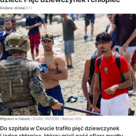
Dodano:
dzisiaj
8:11
Migranci w Ceucie
/ Źródło:
PAP/EPA
/
Reduan Dris
Do szpitala w Ceucie trafiło pięć dziewczynek
i jeden chłopiec, którzy mieli paść ofiarą gwałtu.