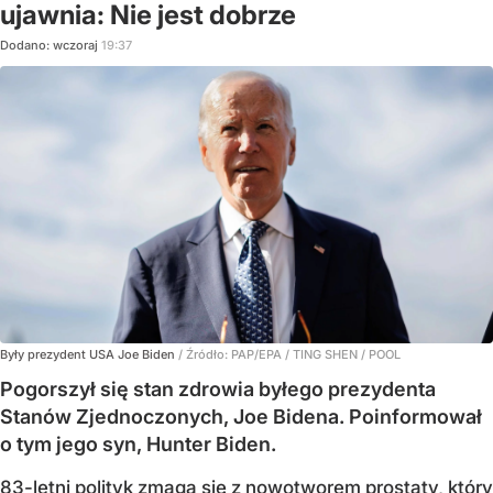
ujawnia: Nie jest dobrze
Dodano:
wczoraj
19:37
Były prezydent USA Joe Biden
/ Źródło:
PAP/EPA
/
TING SHEN / POOL
Pogorszył się stan zdrowia byłego prezydenta
Stanów Zjednoczonych, Joe Bidena. Poinformował
o tym jego syn, Hunter Biden.
83-letni polityk zmaga się z nowotworem prostaty, który