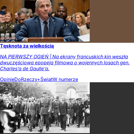
Tęsknota za wielkością
NA PIERWSZY OGIEŃ | Na ekrany francuskich kin weszła
dwuczęściowa epopeja filmowa o wojennych losach gen.
Charles’a de Gaulle’a.
Opinie
DoRzeczy+
Świat
W numerze