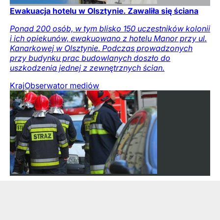
Ewakuacja hotelu w Olsztynie. Zawaliła się ściana
Ponad 200 osób, w tym blisko 150 uczestników kolonii
i ich opiekunów, ewakuowano z hotelu Manor przy ul.
Kanarkowej w Olsztynie. Podczas prowadzonych
przy budynku prac budowlanych doszło do
uszkodzenia jednej z zewnętrznych ścian.
Kraj
Obserwator mediów