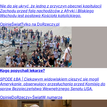
Nie da się ukryć, że jedną z przyczyn obecnej kapitulacji
Zachodu przed falą nachodźców z Afryki i Bliskiego
Wschodu jest postawa Kościoła katolickiego.
Opinie
Świat
Tylko na DoRzeczy.pl
Kogo popychali lekarze?
SPODE ŁBA | Ciekawym widowiskiem cieszyć się mogli
Amerykanie, obserwujący przesłuchania przed Komisją do
spraw Bezpieczeństwa Wewnętrznego Senatu USA.
Opinie
DoRzeczy+
Świat
W numerze