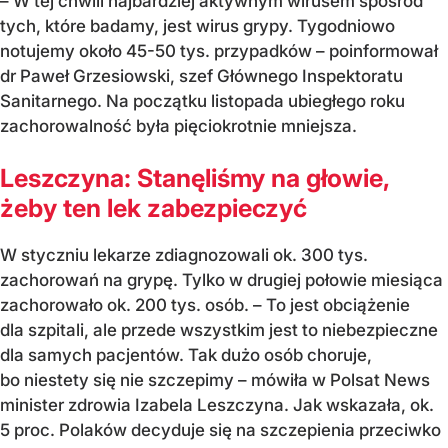
– W tej chwili najbardziej aktywnym wirusem spośród
tych, które badamy, jest wirus grypy. Tygodniowo
notujemy około 45-50 tys. przypadków – poinformował
dr Paweł Grzesiowski, szef Głównego Inspektoratu
Sanitarnego. Na początku listopada ubiegłego roku
zachorowalność była pięciokrotnie mniejsza.
Leszczyna: Stanęliśmy na głowie,
żeby ten lek zabezpieczyć
W styczniu lekarze zdiagnozowali ok. 300 tys.
zachorowań na grypę. Tylko w drugiej połowie miesiąca
zachorowało ok. 200 tys. osób. – To jest obciążenie
dla szpitali, ale przede wszystkim jest to niebezpieczne
dla samych pacjentów. Tak dużo osób choruje,
bo niestety się nie szczepimy – mówiła w Polsat News
minister zdrowia Izabela Leszczyna. Jak wskazała, ok.
5 proc. Polaków decyduje się na szczepienia przeciwko