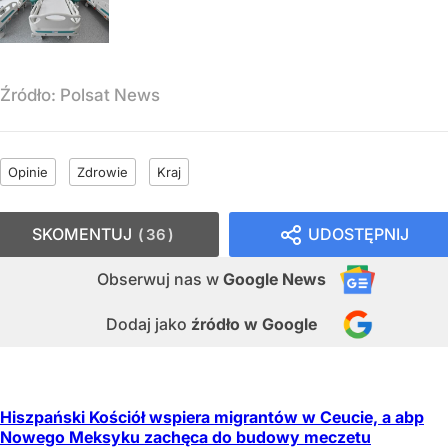
Źródło:
Polsat News
Opinie
Zdrowie
Kraj
SKOMENTUJ
UDOSTĘPNIJ
36
Obserwuj nas
w
Google News
Dodaj jako
źródło w Google
Hiszpański Kościół wspiera migrantów w Ceucie, a abp
Nowego Meksyku zachęca do budowy meczetu