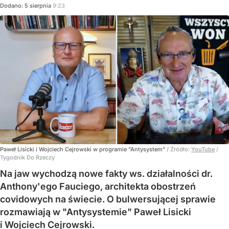
Dodano:
5
sierpnia
9:23
Paweł Lisicki i Wojciech Cejrowski w programie "Antysystem"
/ Źródło:
YouTube
/
Tygodnik Do Rzeczy
Na jaw wychodzą nowe fakty ws. działalności dr.
Anthony'ego Fauciego, architekta obostrzeń
covidowych na świecie. O bulwersującej sprawie
rozmawiają w "Antysystemie" Paweł Lisicki
i Wojciech Cejrowski.