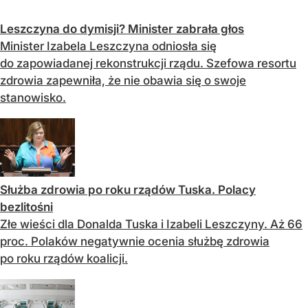
Leszczyna do dymisji? Minister zabrała głos
Minister Izabela Leszczyna odniosła się
do zapowiadanej rekonstrukcji rządu. Szefowa resortu
zdrowia zapewniła, że nie obawia się o swoje
stanowisko.
Służba zdrowia po roku rządów Tuska. Polacy
bezlitośni
Złe wieści dla Donalda Tuska i Izabeli Leszczyny. Aż 66
proc. Polaków negatywnie ocenia służbę zdrowia
po roku rządów koalicji.