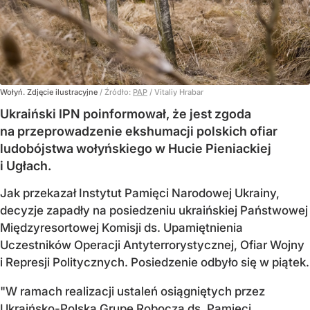
Wołyń. Zdjęcie ilustracyjne
/ Źródło:
PAP
/
Vitaliy Hrabar
Ukraiński IPN poinformował, że jest zgoda
na przeprowadzenie ekshumacji polskich ofiar
ludobójstwa wołyńskiego w Hucie Pieniackiej
i Ugłach.
Jak przekazał Instytut Pamięci Narodowej Ukrainy,
decyzje zapadły na posiedzeniu ukraińskiej Państwowej
Międzyresortowej Komisji ds. Upamiętnienia
Uczestników Operacji Antyterrorystycznej, Ofiar Wojny
i Represji Politycznych. Posiedzenie odbyło się w piątek.
"W ramach realizacji ustaleń osiągniętych przez
Ukraińsko-Polską Grupę Roboczą ds. Pamięci