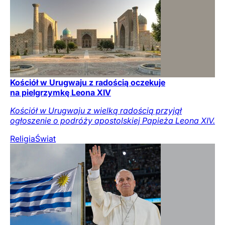
Kościół w Urugwaju z radością oczekuje
na pielgrzymkę Leona XIV
Kościół w Urugwaju z wielką radością przyjął
ogłoszenie o podróży apostolskiej Papieża Leona XIV.
Religia
Świat