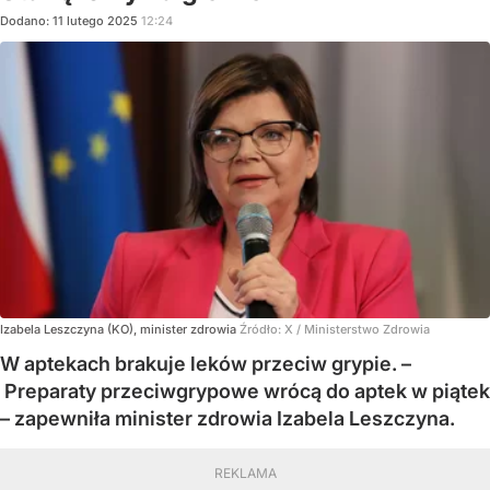
Dodano:
11
lutego
2025
12:24
Izabela Leszczyna (KO), minister zdrowia
Źródło:
X
/
Ministerstwo Zdrowia
W aptekach brakuje leków przeciw grypie. –
Preparaty przeciwgrypowe wrócą do aptek w piątek
– zapewniła minister zdrowia Izabela Leszczyna.