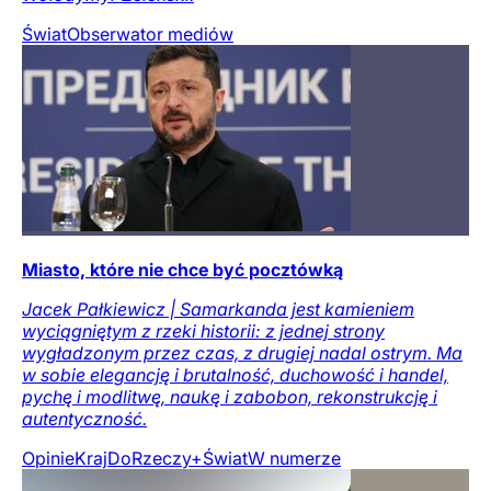
Świat
Obserwator mediów
Miasto, które nie chce być pocztówką
Jacek Pałkiewicz | Samarkanda jest kamieniem
wyciągniętym z rzeki historii: z jednej strony
wygładzonym przez czas, z drugiej nadal ostrym. Ma
w sobie elegancję i brutalność, duchowość i handel,
pychę i modlitwę, naukę i zabobon, rekonstrukcję i
autentyczność.
Opinie
Kraj
DoRzeczy+
Świat
W numerze