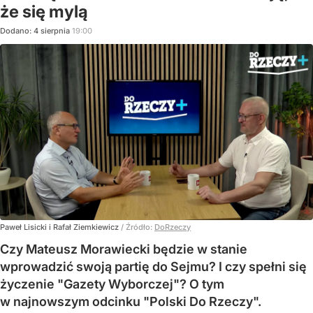
że się mylą
Dodano:
4
sierpnia
19:00
Paweł Lisicki i Rafał Ziemkiewicz
/ Źródło:
DoRzeczy
Czy Mateusz Morawiecki będzie w stanie
wprowadzić swoją partię do Sejmu? I czy spełni się
życzenie "Gazety Wyborczej"? O tym
w najnowszym odcinku "Polski Do Rzeczy".