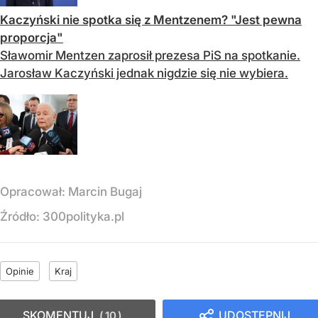
Kaczyński nie spotka się z Mentzenem? "Jest pewna
proporcja"
Sławomir Mentzen zaprosił prezesa PiS na spotkanie.
Jarosław Kaczyński jednak nigdzie się nie wybiera.
Opracował:
Marcin Bugaj
Źródło:
300polityka.pl
Opinie
Kraj
SKOMENTUJ
UDOSTĘPNIJ
10