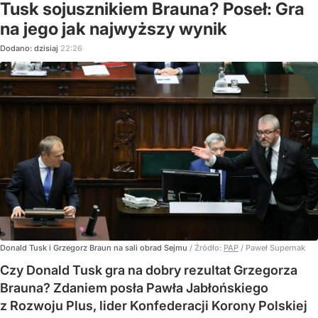
Tusk sojusznikiem Brauna? Poseł: Gra
na jego jak najwyższy wynik
Dodano:
dzisiaj
22:26
Donald Tusk i Grzegorz Braun na sali obrad Sejmu
/ Źródło:
PAP
/
Paweł Supernak
Czy Donald Tusk gra na dobry rezultat Grzegorza
Brauna? Zdaniem posła Pawła Jabłońskiego
z Rozwoju Plus, lider Konfederacji Korony Polskiej