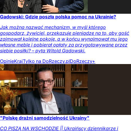
Gadowski: Gdzie poszła polska pomoc na Ukrainie?
Jak można nazwać mechanizm, w myśl którego
gospodarz, żywiciel, przekazuje pieniądze na to, aby gość
zajmował kolejne pokoje, a w końcu wynajmował mu jego
własne meble i pobierał opłaty za przygotowywane przez
siebie posiłki? – pyta Witold Gadowski.
Opinie
Kraj
Tylko na DoRzeczy.pl
DoRzeczy+
"Polskę drażni samodzielność Ukrainy"
CO PISZĄ NA WSCHODZIE || Ukraińscy dziennikarze i