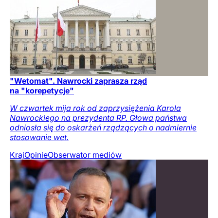
"Wetomat". Nawrocki zaprasza rząd
na "korepetycje"
W czwartek mija rok od zaprzysiężenia Karola
Nawrockiego na prezydenta RP. Głowa państwa
odniosła się do oskarżeń rządzących o nadmiernie
stosowanie wet.
Kraj
Opinie
Obserwator mediów