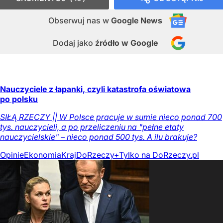
Obserwuj nas
w
Google News
Dodaj jako
źródło w Google
Nauczyciele z łapanki, czyli katastrofa oświatowa
po polsku
SIŁĄ RZECZY || W Polsce pracuje w sumie nieco ponad 700
tys. nauczycieli, a po przeliczeniu na "pełne etaty
nauczycielskie" – nieco ponad 500 tys. A ilu brakuje?
Opinie
Ekonomia
Kraj
DoRzeczy+
Tylko na DoRzeczy.pl