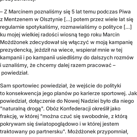
– Z Marcinem poznaliśmy się 5 lat temu podczas Piwa
z Mentzenem w Olsztynie […] potem przez wiele lat się
regularnie spotykaliśmy, rozmawialiśmy o polityce […]
ku mojej wielkiej radości wiosną tego roku Marcin
Możdżonek zdecydował się włączyć w moją kampanię
prezydencką, jeździł na wiece, wspierał mnie w tej
kampanii i po kampanii usiedliśmy do dalszych rozmów
i uznaliśmy, że chcemy dalej razem pracować –
powiedział.
Sam sportowiec powiedział, że wejście do polityki
to konsekwencja jego planów po karierze sportowej. Jak
powiedział, dołączenie do Nowej Nadziei było dla niego
"naturalną drogą". Obóz Konfederacji określił jako
frakcję, w której "można czuć się swobodnie, z którą
pokrywam się światopoglądowo i w której jestem
traktowany po partnersku". Możdżonek przypomniał,