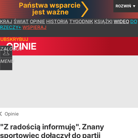
ROZWIŃ
▼
KRAJ
ŚWIAT
OPINIE
HISTORIA
TYGODNIK
KSIĄŻKI
WIDEO
DO
RZECZY+
WSPIERAJ
SUBSKRYBUJ
OPINIE
ZALOGUJ
MENU
Opinie
"Z radością informuję". Znany
sportowiec dołączył do partii