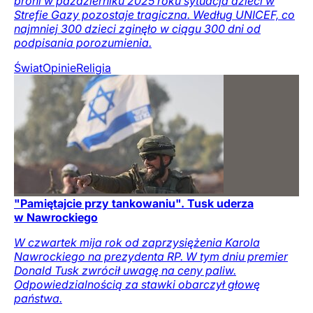
broni w październiku 2025 roku sytuacja dzieci w
Strefie Gazy pozostaje tragiczna. Według UNICEF, co
najmniej 300 dzieci zginęło w ciągu 300 dni od
podpisania porozumienia.
Świat
Opinie
Religia
"Pamiętajcie przy tankowaniu". Tusk uderza
w Nawrockiego
W czwartek mija rok od zaprzysiężenia Karola
Nawrockiego na prezydenta RP. W tym dniu premier
Donald Tusk zwrócił uwagę na ceny paliw.
Odpowiedzialnością za stawki obarczył głowę
państwa.