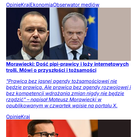
Opinie
Kraj
Ekonomia
Obserwator mediów
Morawiecki: Dość pipi-prawicy i loży internetowych
trolli. Mówi o przyszłości i tożsamości
"Prawica bez jasnej agendy tożsamościowej nie
będzie prawicą. Ale prawica bez agendy rozwojowej i
bez kompetencji wdrażania zmian nigdy nie będzie
rządzić" – napisał Mateusz Morawiecki w
opublikowanym w czwartek wpisie na portalu X.
Opinie
Kraj