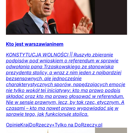
Kto jest warszawianinem
KONSTYTUCJA WOLNOŚCI || Ruszyło zbieranie
podpisów pod wnioskiem o referendum w sprawie
odwołania pana Trzaskowskiego ze stanowiska
prezydenta stolicy, a wraz z nim jeden z najbardziej
bezsensownych, ale jednocześnie
charakterystycznych sporów, napędzających emocje
nie tylko wokół tej inicjatywy: kto ma prawo podpis
składać oraz kto ma prawo głosować w referendum.
Nie w sensie prawnym, lecz, by tak rzec, etycznym. A
czasami – kto ma nawet prawo wypowiadać się w
sprawie tego, jak funkcjonuje stolica.
Opinie
Kraj
DoRzeczy+
Tylko na DoRzeczy.pl