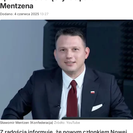
Mentzena
Dodano:
4
czerwca
2025
13:27
Sławomir Mentzen (Konfederacja)
Źródło:
YouTube
Z radością informuję, że nowym członkiem Nowej