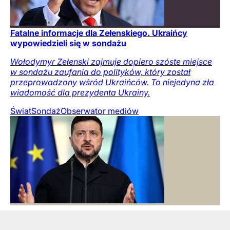
Fatalne informacje dla Zełenskiego. Ukraińcy
wypowiedzieli się w sondażu
Wołodymyr Zełenski zajmuje dopiero szóste miejsce
w sondażu zaufania do polityków, który został
przeprowadzony wśród Ukraińców. To niejedyna zła
wiadomość dla prezydenta Ukrainy.
Świat
Sondaż
Obserwator mediów