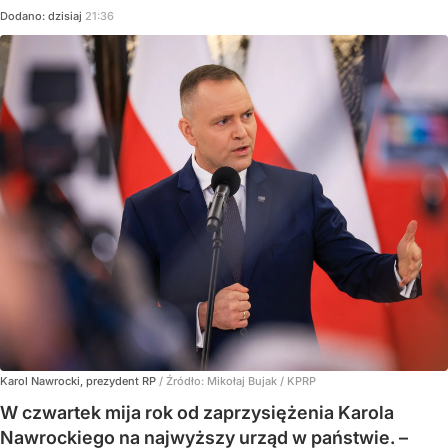
Dodano:
dzisiaj
21:36
Karol Nawrocki, prezydent RP
/ Źródło:
Mikołaj Bujak / KPRP
W czwartek mija rok od zaprzysiężenia Karola
Nawrockiego na najwyższy urząd w państwie. –