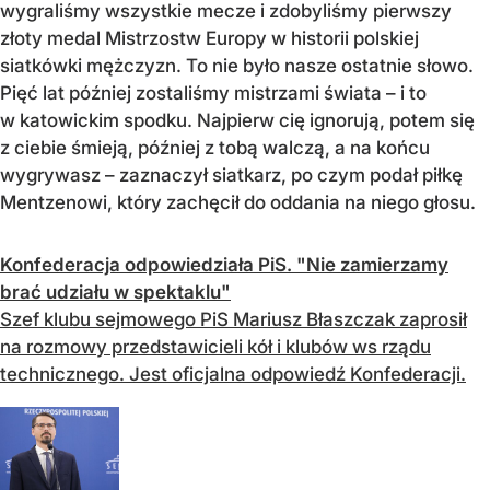
wygraliśmy wszystkie mecze i zdobyliśmy pierwszy
złoty medal Mistrzostw Europy w historii polskiej
siatkówki mężczyzn. To nie było nasze ostatnie słowo.
Pięć lat później zostaliśmy mistrzami świata – i to
w katowickim spodku. Najpierw cię ignorują, potem się
z ciebie śmieją, później z tobą walczą, a na końcu
wygrywasz – zaznaczył siatkarz, po czym podał piłkę
Mentzenowi, który zachęcił do oddania na niego głosu.
Konfederacja odpowiedziała PiS. "Nie zamierzamy
brać udziału w spektaklu"
Szef klubu sejmowego PiS Mariusz Błaszczak zaprosił
na rozmowy przedstawicieli kół i klubów ws rządu
technicznego. Jest oficjalna odpowiedź Konfederacji.