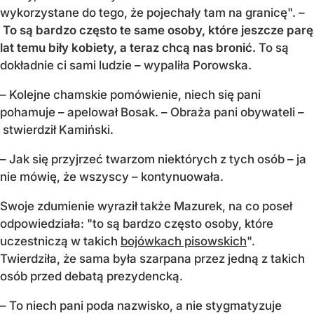
wykorzystane do tego, że pojechały tam na granicę". –
To są bardzo często te same osoby, które jeszcze parę
lat temu biły kobiety, a teraz chcą nas bronić.
To są
dokładnie ci sami ludzie – wypaliła Porowska.
– Kolejne chamskie pomówienie, niech się pani
pohamuje – apelował Bosak. – Obraża pani obywateli –
stwierdził Kamiński.
– Jak się przyjrzeć twarzom niektórych z tych osób – ja
nie mówię, że wszyscy – kontynuowała.
Swoje zdumienie wyraził także Mazurek, na co poseł
odpowiedziała: "to są bardzo często osoby, które
uczestniczą w takich
bojówkach pisowskich
".
Twierdziła, że sama była szarpana przez jedną z takich
osób przed debatą prezydencką.
– To niech pani poda nazwisko, a nie stygmatyzuje