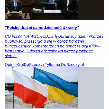
"Polskę drażni samodzielność Ukrainy"
CO PISZĄ NA WSCHODZIE || Ukraińscy dziennikarze i
publicyści prześcigają się w coraz bardziej
buńczucznych komentarzach na temat relacji Kijów-
Warszawa. Uderza groteskowa wręcz pewność
siebie.
Opinie
Kraj
DoRzeczy+
Tylko na DoRzeczy.pl