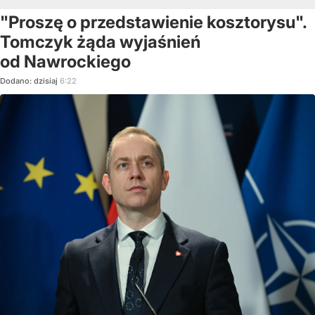
"Proszę o przedstawienie kosztorysu".
Tomczyk żąda wyjaśnień
od Nawrockiego
Dodano:
dzisiaj
6:22