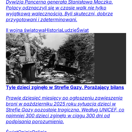
Dywizja Pancerna generała Stanisława Maczka.
Polacy odznaczyli się w czasie walk nie tylko
wyjątkową walecznością. Byli skuteczni, dobrze
przygotowani i zdeterminowani.
II wojna światowa
Historia
Ludzie
Świat
Tyle dzieci zginęło w Strefie Gazy. Porażający bilans
Prawie dziesięć miesięcy po ogłoszeniu zawieszenia
broni w październiku 2025 roku sytuacja dzieci w
Strefie Gazy pozostaje tragiczna. Według UNICEF, co
najmniej 300 dzieci zginęło w ciągu 300 dni od
podpisania porozumienia.