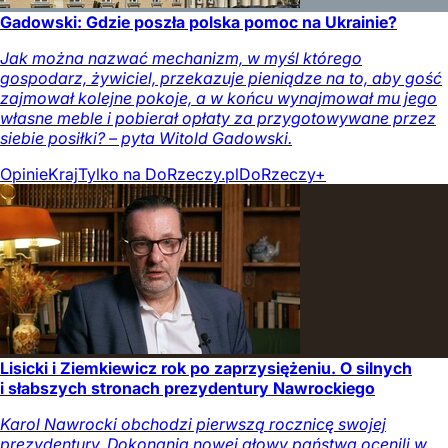
Gadowski: Gdzie poszła polska pomoc na Ukrainie?
Jak można nazwać mechanizm, w myśl którego
gospodarz, żywiciel, przekazuje pieniądze na to, aby gość
zajmował kolejne pokoje, a w końcu wynajmował mu jego
własne meble i pobierał opłaty za przygotowywane przez
siebie posiłki? – pyta Witold Gadowski.
Opinie
Kraj
Tylko na DoRzeczy.pl
DoRzeczy+
Lisicki i Ziemkiewicz rok po zaprzysiężeniu. O silnych
i słabszych stronach prezydentury Nawrockiego
Karol Nawrocki obchodzi pierwszą rocznicę swojej
prezydentury. Dokonania nowej głowy państwa ocenili w