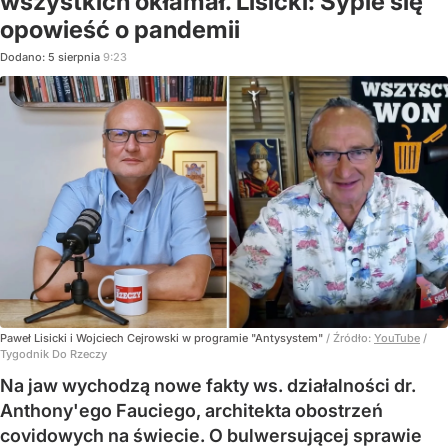
wszystkich okłamał. Lisicki: Sypie się
opowieść o pandemii
Dodano:
5
sierpnia
9:23
Paweł Lisicki i Wojciech Cejrowski w programie "Antysystem"
/ Źródło:
YouTube
/
Tygodnik Do Rzeczy
Na jaw wychodzą nowe fakty ws. działalności dr.
Anthony'ego Fauciego, architekta obostrzeń
covidowych na świecie. O bulwersującej sprawie