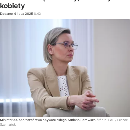
kobiety
Dodano:
4
lipca
2025
8:42
Minister ds. społeczeństwa obywatelskiego Adriana Porowska
Źródło:
PAP
/
Leszek
Szymański