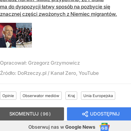
ma do dyspozycji łatwy sposób na pozbycie się
znacznej części zwożonych z Niemiec migrantów.
Opracował:
Grzegorz Grzymowicz
Źródło:
DoRzeczy.pl
/
Kanał Zero, YouTube
Opinie
Obserwator mediów
Kraj
Unia Europejska
SKOMENTUJ
UDOSTĘPNIJ
96
Obserwuj nas
w
Google News