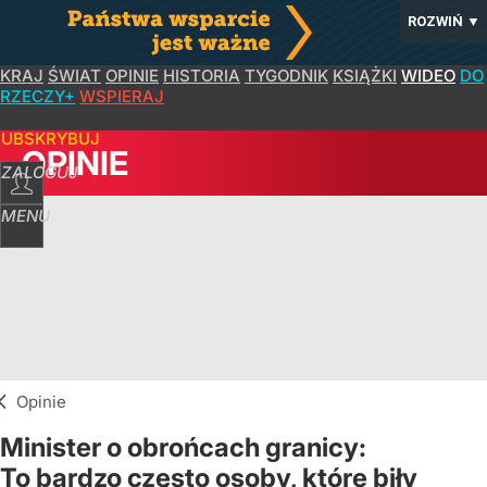
ROZWIŃ
▼
KRAJ
ŚWIAT
OPINIE
HISTORIA
TYGODNIK
KSIĄŻKI
WIDEO
DO
RZECZY+
WSPIERAJ
SUBSKRYBUJ
OPINIE
ZALOGUJ
MENU
Opinie
Minister o obrońcach granicy:
To bardzo często osoby, które biły