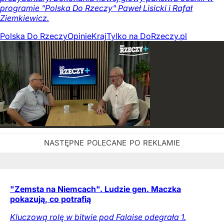
programie "Polska Do Rzeczy" Paweł Lisicki i Rafał
Ziemkiewicz.
Polska Do Rzeczy
Opinie
Kraj
Tylko na DoRzeczy.pl
"Zemsta na Niemcach". Ludzie gen. Maczka
pokazują, co potrafią
Kluczową rolę w bitwie pod Falaise odegrała 1.