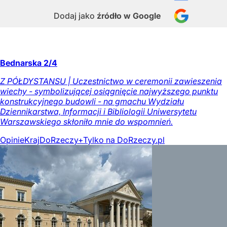
Dodaj jako
źródło w Google
Bednarska 2/4
Z PÓŁDYSTANSU | Uczestnictwo w ceremonii zawieszenia
wiechy - symbolizującej osiągnięcie najwyższego punktu
konstrukcyjnego budowli - na gmachu Wydziału
Dziennikarstwa, Informacji i Bibliologii Uniwersytetu
Warszawskiego skłoniło mnie do wspomnień.
Opinie
Kraj
DoRzeczy+
Tylko na DoRzeczy.pl