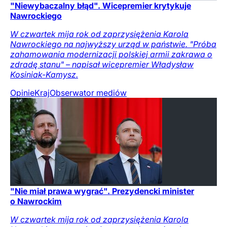
"Niewybaczalny błąd". Wicepremier krytykuje
Nawrockiego
W czwartek mija rok od zaprzysiężenia Karola
Nawrockiego na najwyższy urząd w państwie. "Próba
zahamowania modernizacji polskiej armii zakrawa o
zdradę stanu" – napisał wicepremier Władysław
Kosiniak-Kamysz.
Opinie
Kraj
Obserwator mediów
"Nie miał prawa wygrać". Prezydencki minister
o Nawrockim
W czwartek mija rok od zaprzysiężenia Karola