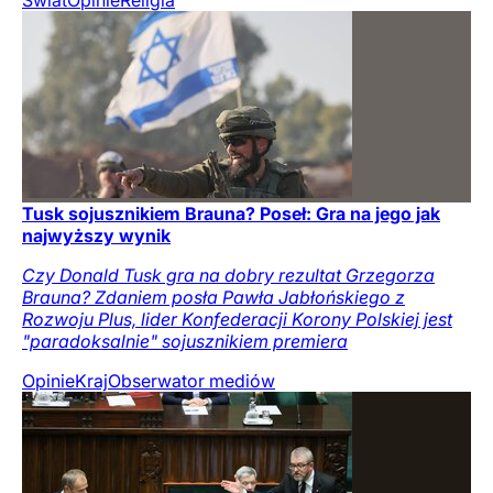
Świat
Opinie
Religia
Tusk sojusznikiem Brauna? Poseł: Gra na jego jak
najwyższy wynik
Czy Donald Tusk gra na dobry rezultat Grzegorza
Brauna? Zdaniem posła Pawła Jabłońskiego z
Rozwoju Plus, lider Konfederacji Korony Polskiej jest
"paradoksalnie" sojusznikiem premiera
Opinie
Kraj
Obserwator mediów