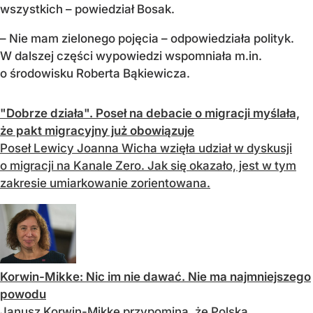
wszystkich – powiedział Bosak.
– Nie mam zielonego pojęcia – odpowiedziała polityk.
W dalszej części wypowiedzi wspomniała m.in.
o środowisku Roberta Bąkiewicza.
"Dobrze działa". Poseł na debacie o migracji myślała,
że pakt migracyjny już obowiązuje
Poseł Lewicy Joanna Wicha wzięła udział w dyskusji
o migracji na Kanale Zero. Jak się okazało, jest w tym
zakresie umiarkowanie zorientowana.
Korwin-Mikke: Nic im nie dawać. Nie ma najmniejszego
powodu
Janusz Korwin-Mikke przypomina, że Polska